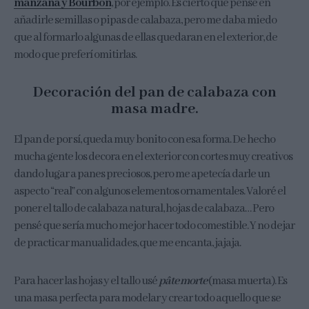
manzana y Bourbon
, por ejemplo. Es cierto que pensé en
añadirle semillas o pipas de calabaza, pero me daba miedo
que al formarlo algunas de ellas quedaran en el exterior, de
modo que preferí omitirlas.
Decoración del pan de calabaza con
masa madre.
El pan de por sí, queda muy bonito con esa forma. De hecho
mucha gente los decora en el exterior con cortes muy creativos
dando lugar a panes preciosos, pero me apetecía darle un
aspecto “real” con algunos elementos ornamentales. Valoré el
poner el tallo de calabaza natural, hojas de calabaza… Pero
pensé que sería mucho mejor hacer todo comestible. Y no dejar
de practicar manualidades, que me encanta, jajaja.
Para hacer las hojas y el tallo usé
pâte morte
(masa muerta). Es
una masa perfecta para modelar y crear todo aquello que se