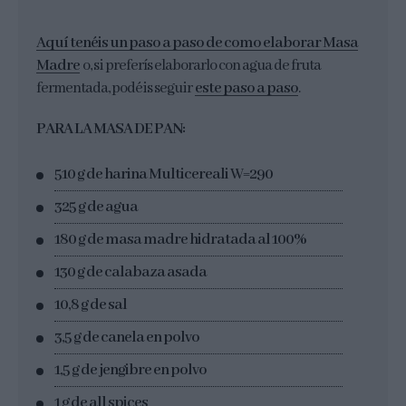
Aquí tenéis un paso a paso de como elaborar Masa
Madre
o, si preferís elaborarlo con agua de fruta
fermentada, podéis seguir
este paso a paso
.
PARA LA MASA DE PAN:
510 g de harina Multicereali W=290
325 g de agua
180 g de masa madre hidratada al 100%
130 g de calabaza asada
10,8 g de sal
3,5 g de canela en polvo
1,5 g de jengibre en polvo
1 g de all spices