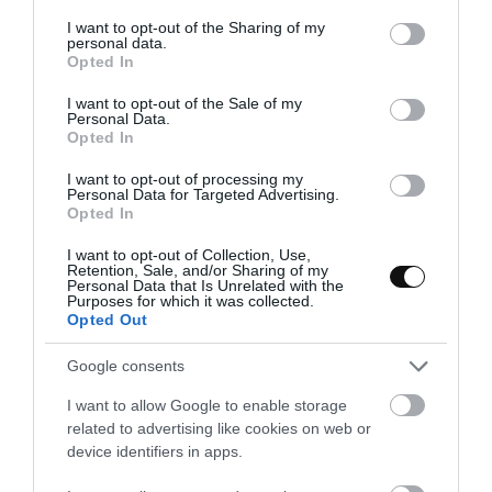
services and may gather and store information including but
Dejaremos una fermentación en bloque de
4
not limited to your visit or usage behaviour. You may click to
I want to opt-out of the Sharing of my
horas a una temperatura controlada, en mi
personal data.
grant or deny consent to Google and its third-party tags to
caso, de 26,5ºC. Haremos 3 plegados, uno
Opted In
use your data for below specified purposes in below Google
cada 60 minutos.
Dejamos reposar hasta que
consent section.
I want to opt-out of the Sale of my
casi doble su volumen inicial.
Personal Data.
Opted In
Preparamos un banneton, espolvoreamos con
harina y reservamos.
I want to opt-out of processing my
Personal Data for Targeted Advertising.
Opted In
I want to opt-out of Collection, Use,
Retention, Sale, and/or Sharing of my
Personal Data that Is Unrelated with the
Hacemos el preformado y formado
Purposes for which it was collected.
Opted Out
Preformamos una bola, procurando
no desgasificar demasiado, dejamos
Google consents
reposar
20 min tapando la masa con un
paño
.
I want to allow Google to enable storage
related to advertising like cookies on web or
Formamos una hogaza, en el vídeo os muestro
device identifiers in apps.
cómo hacerlo.