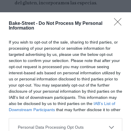
del gluten, incorporamos las especias.
Estiramos la masa y espolvoreamos por la
superficie.
Bake-Street -
Do Not Process My Personal
Information
Comenzamos a plegar la masa para facilitar
que estas queden atrapadas en el interior.
If you wish to opt-out of the sale, sharing to third parties, or
processing of your personal or sensitive information for
Amasamos con suavidad para favorecer que se
targeted advertising by us, please use the below opt-out
distribuyan por toda la superficie de manera
section to confirm your selection. Please note that after your
uniforme.
opt-out request is processed you may continue seeing
interest-based ads based on personal information utilized by
us or personal information disclosed to third parties prior to
your opt-out. You may separately opt-out of the further
disclosure of your personal information by third parties on the
Hacemos la primera fermentación.
IAB’s list of downstream participants. This information may
also be disclosed by us to third parties on the
IAB’s List of
Preparamos un recipiente hermético amplio o
Downstream Participants
that may further disclose it to other
un bol grande, engrasamos con
third parties.
aceite
ligeramente
e introducimos la masa
en su interior. Tapamos.
Please note that this website/app uses one or more Google
Personal Data Processing Opt Outs