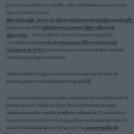
pero no he sabido dar con ella… Hay muchísimos panes de este
tipo en internet, como;
@sourdough_nouveau
@brooklynsourdough
@sourdough_
(su pan es de 2016)
@habemus.panem
@goodkneads
@joyosity
… Pero es difícil conocer el autor original. He
encontrado una
receta de unos panecillos en forma de
calabaza de 2012
, pero no tenían cuerda alrededor, estaban
cortados para lograr esa forma.
Desde aquí doy las gracias a la persona que tuvo la idea de
hacerlo, porque es absolutamente genial 😀
Como os comentaba más arriba, este pan sería una réplica de la
famosa tarta de calabaza. Para ello añadiremos a la masa
calabaza asada, canela, jengibre y all spices
. El resultado es
un pan muy aromático y de miga jugosa, un manjar para hacer
unas buenas tostadas en el desayuno con
mantequilla de