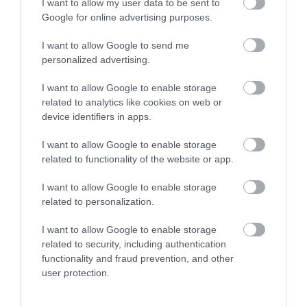
I want to allow my user data to be sent to
Colocamos la masa en el banneton, cubrimos
Google for online advertising purposes.
con film o con un gorro de ducha y guardamos
en el frigorífico. En total tuvo un segunda
I want to allow Google to send me
fermentación de
13 horas
en frío (4ºC)
.
personalized advertising.
I want to allow Google to enable storage
related to analytics like cookies on web or
device identifiers in apps.
SEGUNDO DÍA
I want to allow Google to enable storage
Horneamos el pan de calabaza con masa
related to functionality of the website or app.
madre.
I want to allow Google to enable storage
Precalentamos el horno a
220ºC*
con calor
related to personalization.
arriba y abajo. Colocamos la bandeja, piedra
o chapón de acero en la parte más baja del
I want to allow Google to enable storage
horno y un recipiente/bandeja con piedras
related to security, including authentication
volcánicas que colocaremos dentro desde que
functionality and fraud prevention, and other
encendemos el horno, de este modo ellas
user protection.
también tomarán temperatura. Podemos
colocarlas bajo la placa que horneamos o bien