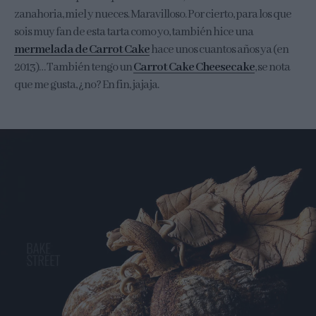
zanahoria, miel y nueces. Maravilloso. Por cierto, para los que
sois muy fan de esta tarta como yo, también hice una
mermelada de Carrot Cake
hace unos cuantos años ya (en
2013)… También tengo un
Carrot Cake Cheesecake
, se nota
que me gusta, ¿no? En fin, jajaja.