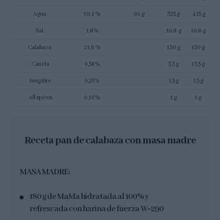
Agua
69,1 %
90 g
325 g
415 g
Sal
1,8%
10,8 g
10,8 g
Calabaza
21,6 %
130 g
130 g
Canela
0,58%
3,5 g
13,5 g
Jengibre
0,25%
1,5 g
1,5 g
All spices
0,16%
1 g
1 g
Receta pan de calabaza con masa madre
MASA MADRE:
180 g de MaMa hidratada al 100% y
refrescada con harina de fuerza W=290