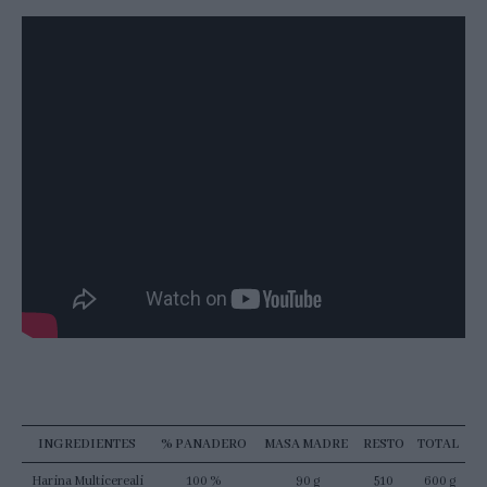
INGREDIENTES
% PANADERO
MASA MADRE
RESTO
TOTAL
Harina Multicereali
100 %
90 g
510
600 g