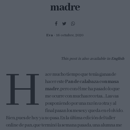
madre
Eva
16 octubre, 2020
This post is also available in
English
H
ace mucho tiempo que tenía ganas de
hacer este
Pan de calabaza con masa
madre
, pero con él me ha pasado lo que
me ocurre con muchas recetas… Las vas
posponiendo por una razón u otra y al
final pasan los meses y queda en el olvido.
Bien, pues de hoy ya no pasa. En la última edición del taller
online de pan, que terminó la semana pasada, una alumna me