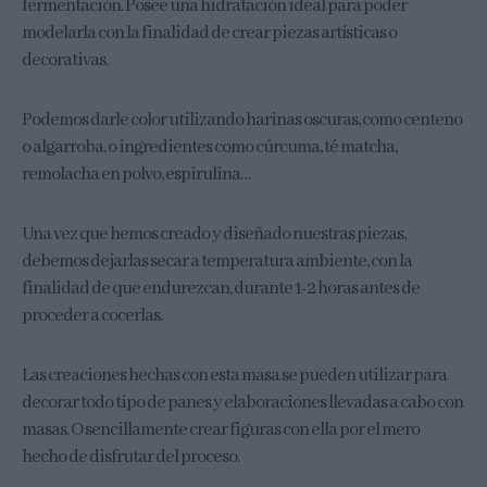
fermentación. Posee una hidratación ideal para poder
modelarla con la finalidad de crear piezas artísticas o
decorativas.
Podemos darle color utilizando harinas oscuras, como centeno
o algarroba, o ingredientes como cúrcuma, té matcha,
remolacha en polvo, espirulina…
Una vez que hemos creado y diseñado nuestras piezas,
debemos dejarlas secar a temperatura ambiente, con la
finalidad de que endurezcan, durante 1-2 horas antes de
proceder a cocerlas.
Las creaciones hechas con esta masa se pueden utilizar para
decorar todo tipo de panes y elaboraciones llevadas a cabo con
masas. O sencillamente crear figuras con ella por el mero
hecho de disfrutar del proceso.