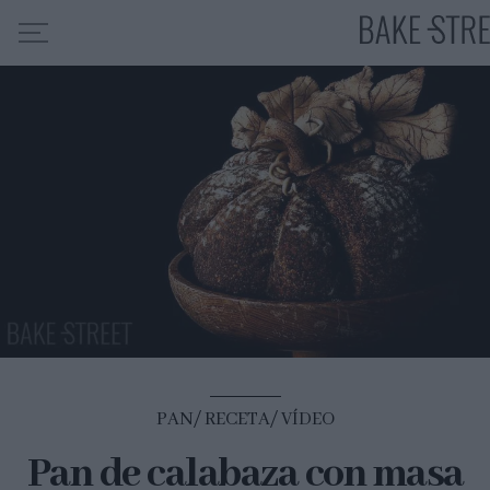
HOME
INDICE DE RECETAS
COLABORO CON
SOBRE MÍ
MIS CURSOS
CONTACTO
ES
EN
PAN
RECETA
VÍDEO
Pan de calabaza con masa