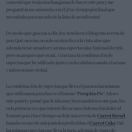
comentó que tenía muchas ganas de hacer este pan y me
preguntó si me animaría con él. ¡Fue el empujón final que
necesitaba para sacarlo de la lista de pendientes!
De modo que, gracias a ella, hoy tenéis en el blog esta receta de
pan. Qué, os aviso, no solo es atractivo a la vista, sino que
además tiene un sabor y aroma espectacular. Está mal decirlo,
pero os aseguro que es así… Gracias a la combinación de
especias que he utilizado junto con la calabaza asada, el aroma
y sabor es muy otoñal.
La combinación de especias que lleva el pan son las mismas
que utilizamos para hacer el famoso “
Pumpkin Pie
“. Adoro
este pastel y pensé que le iría muy bien también a este pan. No
es la primera vez que intento llevar una elaboración dulce al
formato pan. Hace tiempo os dejé una receta de
Carrot Bread
,
basada en uno de mis pasteles preferidos, el
Carrot Cake
. Usé
las mismas especias que lleva la tarta, además de zumo de