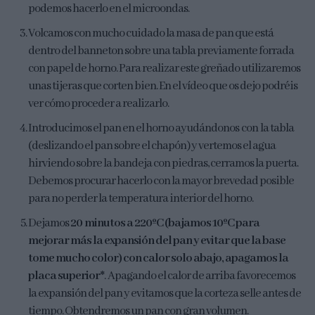
podemos hacerlo en el microondas.
Volcamos con mucho cuidado la masa de pan que está
dentro del banneton sobre una tabla previamente forrada
con papel de horno. Para realizar este greñado utilizaremos
unas tijeras que corten bien. En el vídeo que os dejo podréis
ver cómo proceder a realizarlo.
Introducimos el pan en el horno ayudándonos con la tabla
(deslizando el pan sobre el chapón) y vertemos el agua
hirviendo sobre la bandeja con piedras, cerramos la puerta.
Debemos procurar hacerlo con la mayor brevedad posible
para no perder la temperatura interior del horno.
Dejamos
20 minutos a 220ºC (bajamos 10ºC para
mejorar más la expansión del pan y evitar que la base
tome mucho color) con calor solo abajo, apagamos la
placa superior*
. Apagando el calor de arriba favorecemos
la expansión del pan y evitamos que la corteza selle antes de
tiempo. Obtendremos un pan con gran volumen.