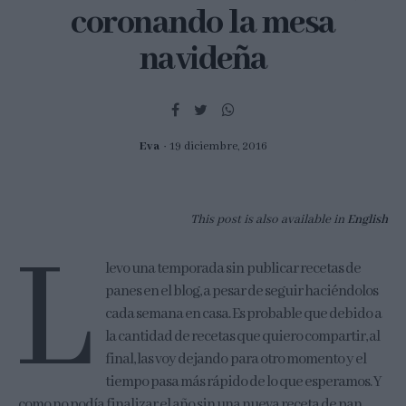
coronando la mesa
navideña
Eva
19 diciembre, 2016
This post is also available in
English
L
levo una temporada sin publicar recetas de
panes en el blog, a pesar de seguir haciéndolos
cada semana en casa. Es probable que debido a
la cantidad de recetas que quiero compartir, al
final, las voy dejando para otro momento y el
tiempo pasa más rápido de lo que esperamos. Y
como no podía finalizar el año sin una nueva receta de pan,