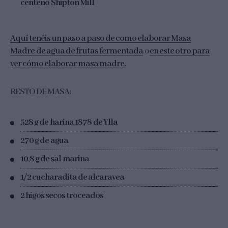
centeno Shipton Mill
Aquí tenéis un paso a paso de como elaborar Masa
Madre de agua de frutas fermentada
o
en este otro para
ver cómo elaborar masa madre.
RESTO DE MASA:
528 g de
harina 1878 de Ylla
270 g de agua
10,8 g de sal marina
1/2 cucharadita de alcaravea
2 higos secos troceados