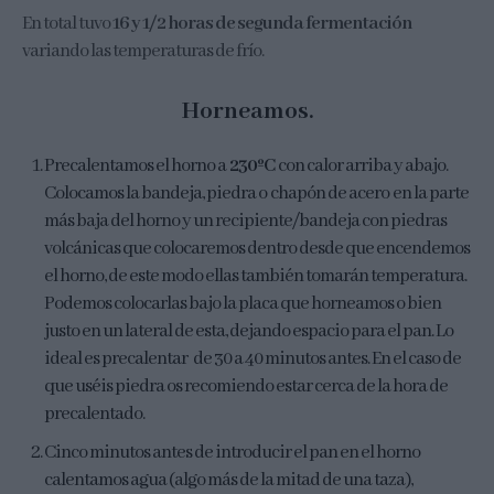
En total tuvo
16 y 1/2 horas de segunda fermentación
variando las temperaturas de frío.
Horneamos.
Precalentamos el horno a
230ºC
con calor arriba y abajo.
Colocamos la bandeja, piedra o chapón de acero en la parte
más baja del horno y un recipiente/bandeja con piedras
volcánicas que colocaremos dentro desde que encendemos
el horno, de este modo ellas también tomarán temperatura.
Podemos colocarlas bajo la placa que horneamos o bien
justo en un lateral de esta, dejando espacio para el pan. Lo
ideal es precalentar de 30 a 40 minutos antes. En el caso de
que uséis piedra os recomiendo estar cerca de la hora de
precalentado.
Cinco minutos antes de introducir el pan en el horno
calentamos agua (algo más de la mitad de una taza),