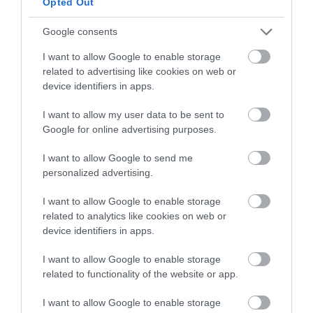
Opted Out
Disponemos una cantidad y plegamos varias veces para
distribuirlo de manera homogénea. Repetimos el proceso
Google consents
hasta integrar todos los ingredientes.
Recordad no
trabajar mucho la masa al integrar “elementos
I want to allow Google to enable storage
related to advertising like cookies on web or
extraños” en ella para evitar dañar la malla de gluten.
device identifiers in apps.
Preparamos un recipiente hermético amplio o un bol
I want to allow my user data to be sent to
grande, engrasamos con aceite, introducimos la masa en su
Google for online advertising purposes.
interior y tapamos.
Dejaremos una fermentación en bloque de
6 horas a
I want to allow Google to send me
personalized advertising.
temperatura ambiente (en mi casa hacían 21 ºC) con 1
plegado a los 60 min.
Dejamos reposar hasta que casi
I want to allow Google to enable storage
haya doblado su volumen inicial.
related to analytics like cookies on web or
device identifiers in apps.
Preparamos el banneton, lo espolvorearemos con harina de
centeno y reservamos.
I want to allow Google to enable storage
related to functionality of the website or app.
Hacemos el preformado y formado.
I want to allow Google to enable storage