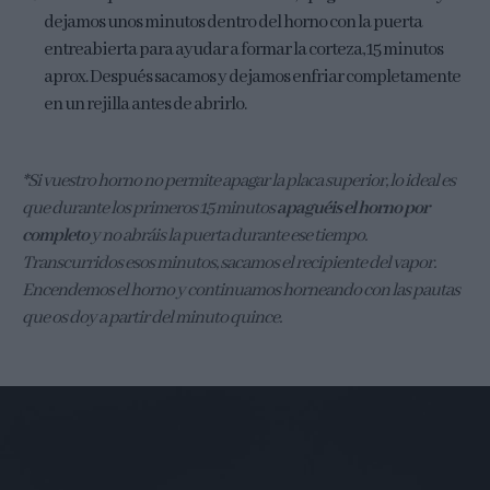
dejamos unos minutos dentro del horno con la puerta
entreabierta para ayudar a formar la corteza, 15 minutos
aprox. Después sacamos y dejamos enfriar completamente
en un rejilla antes de abrirlo.
*Si vuestro horno no permite apagar la placa superior, lo ideal es
que durante los primeros 15 minutos
apaguéis el horno por
completo
y no abráis la puerta durante ese tiempo.
Transcurridos esos minutos, sacamos el recipiente del vapor.
Encendemos el horno y continuamos horneando con las pautas
que os doy a partir del minuto quince.