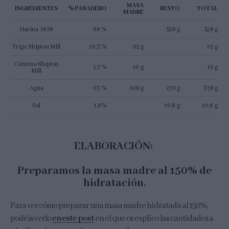
MASA
INGREDIENTES
% PANADERO
RESTO
TOTAL
MADRE
Harina 1878
88 %
528 g
528 g
Trigo Shipton Mill
10,3 %
62 g
62 g
Centeno Shipton
1,7 %
10 g
10 g
Mill
Agua
63 %
108 g
270 g
378 g
Sal
1,8%
10,8 g
10,8 g
ELABORACIÓN:
Preparamos la masa madre al 150% de
hidratación.
Para ver cómo preparar una masa madre hidratada al 150%,
podéis verlo
en este post
en el que os explico las cantidades a