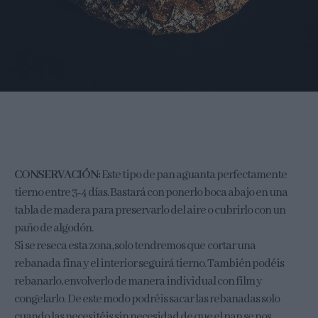
CONSERVACIÓN:
Este tipo de pan aguanta perfectamente
tierno entre 3-4 días. Bastará con ponerlo boca abajo en una
tabla de madera para preservarlo del aire o cubrirlo con un
paño de algodón.
Si se reseca esta zona, solo tendremos que cortar una
rebanada fina y el interior seguirá tierno. También podéis
rebanarlo, envolverlo de manera individual con film y
congelarlo. De este modo podréis sacar las rebanadas solo
cuando las necesitéis sin necesidad de que el pan se nos