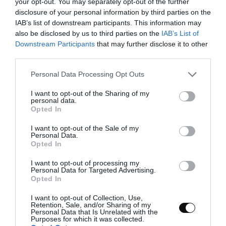
your opt-out. You may separately opt-out of the further
minutos.
disclosure of your personal information by third parties on the
Antes de dejar que la masa haga el primer reposo,
IAB’s list of downstream participants. This information may
añadimos la sal e integramos bien. Una vez que esté
also be disclosed by us to third parties on the
IAB’s List of
totalmente incorporada en la masa procedemos a
Downstream Participants
that may further disclose it to other
third parties.
realizar el primer reposo.
Please note that this website/app uses one or more Google
Personal Data Processing Opt Outs
services and may gather and store information including but
Alternamos amasados cortos y suaves con reposos hasta
not limited to your visit or usage behaviour. You may click to
I want to opt-out of the Sharing of my
que nuestra masa supere la prueba de la membrana. En
personal data.
grant or deny consent to Google and its third-party tags to
Opted In
total amasaremos alrededor de 10 minutos, sin contar los
use your data for below specified purposes in below Google
consent section.
reposos.
I want to opt-out of the Sale of my
Personal Data.
Opted In
Añadimos la alcaravea y el higo seco.
I want to opt-out of processing my
Personal Data for Targeted Advertising.
Opted In
Troceamos muy finamente los higos secos.
I want to opt-out of Collection, Use,
Estiramos, ligeramente la masa sobre la superficie de
Retention, Sale, and/or Sharing of my
Personal Data that Is Unrelated with the
trabajo, e incorporamos poco a poco la alcaravea y los higos.
Purposes for which it was collected.