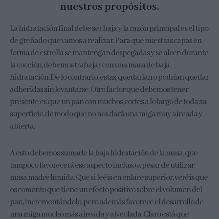
nuestros propósitos.
La hidratación final debe ser baja y la razón principal es el tipo
de greñado que vamos a realizar. Para que nuestras capas en
forma de estrella se mantengan despegadas y se alcen durante
la cocción, debemos trabajar con una masa de baja
hidratación. De lo contrario, estas, quedarían o podrían quedar
adheridas sin levantarse. Otro factor que debemos tener
presente es que un pan con muchos cortes a lo largo de toda su
superficie, de modo que no nos dará una miga muy aireada y
abierta.
A esto debemos sumarle la baja hidratación de la masa, que
tampoco favorecerá ese aspecto incluso a pesar de utilizar
masa madre líquida. Que si leéis en enlace superior, veréis que
os comento que tiene un efecto positivo sobre el volumen del
pan, incrementándolo, pero además favorece el desarrollo de
una miga mucho más aireada y alveolada. Claro está que