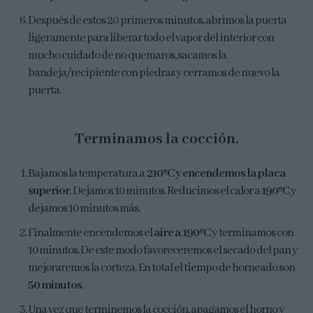
Después de estos 20 primeros minutos, abrimos la puerta
ligeramente para liberar todo el vapor del interior con
mucho cuidado de no quemaros, sacamos la
bandeja/recipiente con piedras y cerramos de nuevo la
puerta.
Terminamos la cocción.
Bajamos la temperatura a
210ºC y encendemos la placa
superior
. Dejamos 10 minutos. Reducimos el calor a
190ºC
y
dejamos 10 minutos más.
Finalmente encendemos el
aire a 190ºC
y terminamos con
10 minutos. De este modo favoreceremos el secado del pan y
mejoraremos la corteza. En total el tiempo de horneado son
50 minutos
.
Una vez que terminemos la cocción, apagamos el horno y