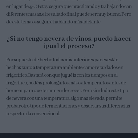
en lugar de 4ºC. Estoy segura que practicando y trabajando con
diferentes masas, el resultado final puede ser muy bueno. Pero
de este tema os seguiré hablando más adelante.
¿Si no tengo nevera de vinos, puedo hacer
igual el proceso?
Por supuesto, de hecho todos mis anteriores panes están
hechos tanto a temperatura ambiente como retardados en
frigorífico. Bastará con que juguéis con los tiempos en el
frigorífico, podéis prolongarlos más o atemperarlos antes de
hornear para que terminen de crecer. Pero sin duda este tipo
de nevera con una temperatura algo más elevada, permite
probar otro tipo de fermentaciones y observar sus diferencias
respecto a la convencional.