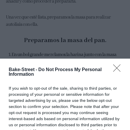
añadir y cómo proceder a prepararla.
Una vez que esté lista, preparamos la masa para realizar
autolisis con ella.
Preparamos la masa del pan.
En un bol grande mezclamos la harina junto con la masa
madre y el agua, mezclamos con las manos hasta obtener
una masa homogénea. Cubrimos con un paño de algodón y
Bake-Street -
Do Not Process My Personal
Information
hacemos autolisis durante
60 minutos
.
Pasamos a una superficie de trabajo limpia, sin nada de
If you wish to opt-out of the sale, sharing to third parties, or
harina, y comenzamos a amasar. Realizaremos el amasado
processing of your personal or sensitive information for
targeted advertising by us, please use the below opt-out
duro.
section to confirm your selection. Please note that after your
Combinaremos amasado con reposos, de este modo la masa
opt-out request is processed you may continue seeing
irá desarrollando el gluten sin necesidad de trabajarla en
interest-based ads based on personal information utilized by
us or personal information disclosed to third parties prior to
exceso. Amasamos 2-3 minutos y dejamos reposar 5-6