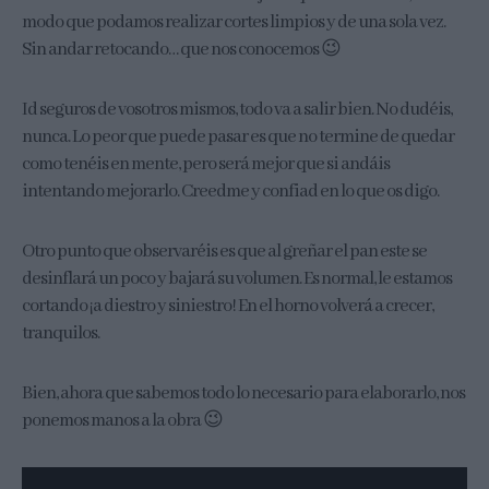
modo que podamos realizar cortes limpios y de una sola vez.
Sin andar retocando… que nos conocemos 😉
Id seguros de vosotros mismos, todo va a salir bien. No dudéis,
nunca. Lo peor que puede pasar es que no termine de quedar
como tenéis en mente, pero será mejor que si andáis
intentando mejorarlo. Creedme y confiad en lo que os digo.
Otro punto que observaréis es que al greñar el pan este se
desinflará un poco y bajará su volumen. Es normal, le estamos
cortando ¡a diestro y siniestro! En el horno volverá a crecer,
tranquilos.
Bien, ahora que sabemos todo lo necesario para elaborarlo, nos
ponemos manos a la obra 😉