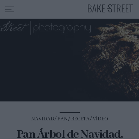
HOME
INDICE DE RECETAS
COLABORO CON
SOBRE MÍ
MIS CURSOS
CONTACTO
ES
EN
NAVIDAD
PAN
RECETA
VÍDEO
Pan Árbol de Navidad,