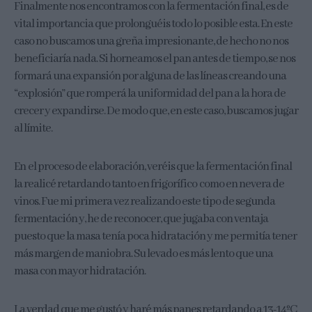
Finalmente nos encontramos con la fermentación final, es de
vital importancia que prolonguéis todo lo posible esta. En este
caso no buscamos una greña impresionante, de hecho no nos
beneficiaría nada. Si horneamos el pan antes de tiempo, se nos
formará una expansión por alguna de las líneas creando una
“explosión” que romperá la uniformidad del pan a la hora de
crecer y expandirse. De modo que, en este caso, buscamos jugar
al límite.
En el proceso de elaboración, veréis que la fermentación final
la realicé retardando tanto en frigorífico como en nevera de
vinos. Fue mi primera vez realizando este tipo de segunda
fermentación y, he de reconocer, que jugaba con ventaja
puesto que la masa tenía poca hidratación y me permitía tener
más margen de maniobra. Su levado es más lento que una
masa con mayor hidratación.
La verdad que me gustó y haré más panes retardando a 13-14ºC