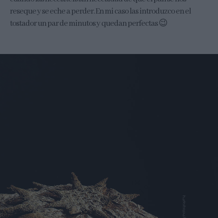
reseque y se eche a perder. En mi caso las introduzco en el
tostador un par de minutos y quedan perfectas 😉