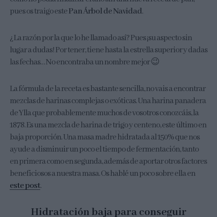
pues os traigo este
Pan Árbol de Navidad
.
¿La razón por la que lo he llamado así? Pues ¡su aspecto sin
lugar a dudas! Por tener, tiene hasta la estrella superior y dadas
las fechas… No encontraba un nombre mejor 😉
La fórmula de la receta es bastante sencilla, no vais a encontrar
mezclas de harinas complejas o exóticas. Una harina panadera
de Ylla que probablemente muchos de vosotros conozcáis, la
1878. Es una mezcla de harina de trigo y centeno, este último en
baja proporción. Una masa madre hidratada al 150% que nos
ayude a disminuir un poco el tiempo de fermentación, tanto
en primera como en segunda, además de aportar otros factores
beneficiosos a nuestra masa. Os hablé un poco sobre ella en
este post
.
Hidratación baja para conseguir