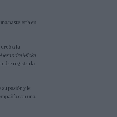
 una pastelería en
 creó a la
Alexandre Micka
xandre registra la
su pasión y le
compañía con una