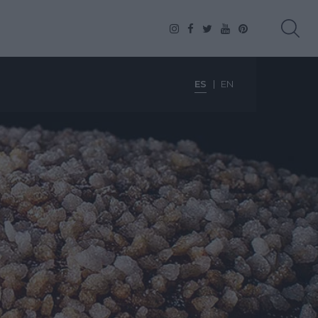
ES
EN