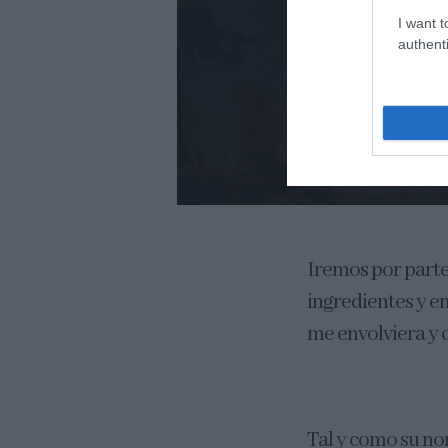
I want t
authenti
Iremos por parte
ingredientes y en
me envolviera y 
Tal y como su no