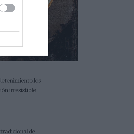
 detenimiento los
ión irresistible
tradicional de