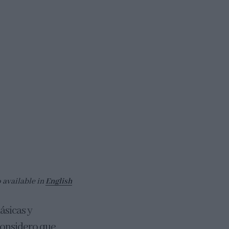
o available in
English
ásicas y
 Considero que