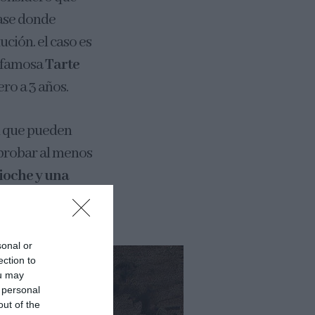
base donde
ución. el caso es
a famosa
Tarte
ro a 3 años.
n que pueden
 probar al menos
ioche y una
sonal or
ection to
ou may
 personal
out of the