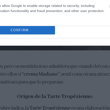
o allow Google to enable storage related to security, including
cation functionality and fraud prevention, and other user protection.
CONFIRM
s, pero os mentiría si no admitiera que cuando leí con
tre ellos vi
“crema Madame”
, sentí como si una atracc
cautivara para que lo preparase.
Origen de la Tarte Tropézienne.
mbre indica, la
Tarte Tropézienne
es una elaboración 