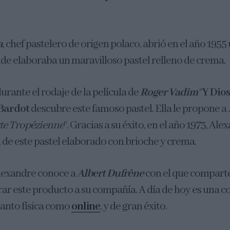
a
, chef pastelero de origen polaco, abrió en el año 1955
de elaboraba un maravilloso pastel relleno de crema.
rante el rodaje de la película de
Roger Vadim
“
Y Dios
 Bardot
descubre este famoso pastel. Ella le propone a
te Tropézienne
“. Gracias a su éxito, en el año 1973, Ale
a de este pastel elaborado con brioche y crema.
Alexandre conoce a
Albert Dufrên
e
con el que comparte 
ar este producto a su compañía. A día de hoy es una 
tanto física como
online
, y de gran éxito.