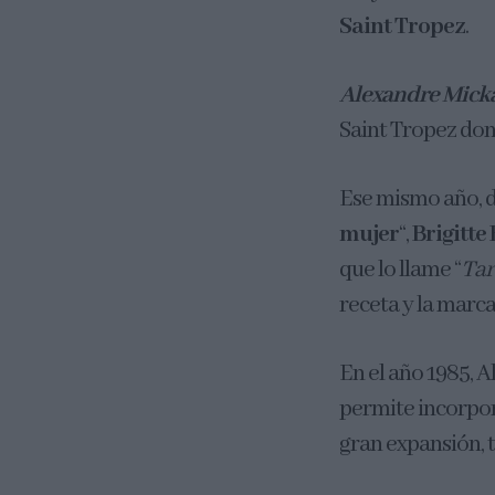
Saint Tropez
.
Alexandre Mick
Saint Tropez don
Ese mismo año, du
mujer
“,
Brigitte
que lo llame “
Tar
receta y la marc
En el año 1985, 
permite incorpor
gran expansión, 