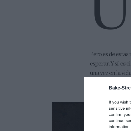
Pero es de estas
esperar. Y sí, e
una vez en la vid
crema Madame
Bake-Stre
If you wish 
sensitive in
confirm you
continue se
information 