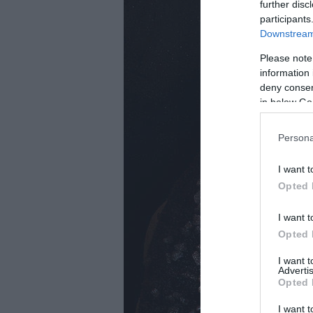
further disc
participants
Downstream 
Please note
information 
deny consent
in below Go
Persona
I want t
Opted 
I want t
Opted 
I want 
Advertis
Opted 
I want t