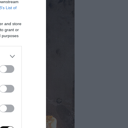
 downstream
B’s List of
er and store
to grant or
ed purposes