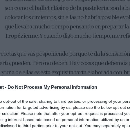
Ú
son como
el ballet clásico de la pastelería
, son la 
colocar los cimientos, sin ellas no habría posible evol
que llevaba mucho tiempo pensando en preparar l
Tropézienne
. Y cuando digo mucho tiempo, me refie
 recetas que vas posponiendo porque te da la sensació
s cierto, pueden. Pero no deben. Hay cosas que debemos
a y una de ellas es esta exquisita tarta elaborada con
br
.
et -
Do Not Process My Personal Information
to opt-out of the sale, sharing to third parties, or processing of your per
formation for targeted advertising by us, please use the below opt-out s
r selection. Please note that after your opt-out request is processed y
eing interest-based ads based on personal information utilized by us or
disclosed to third parties prior to your opt-out. You may separately opt-