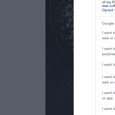
of my P
was col
Opted 
Google 
I want t
web or d
I want t
purpose
I want 
I want t
web or d
I want t
or app.
I want t