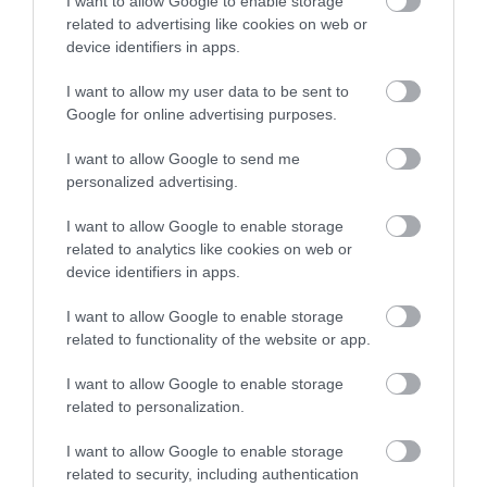
I want to allow Google to enable storage
related to advertising like cookies on web or
device identifiers in apps.
I want to allow my user data to be sent to
Google for online advertising purposes.
I want to allow Google to send me
personalized advertising.
Tarta Pêche Melba
I want to allow Google to enable storage
related to analytics like cookies on web or
device identifiers in apps.
La receta que hoy os traigo tiene un aspecto muy veraniego y
fresco, ideal para esta época del año. Esta tarta es una versión y
I want to allow Google to enable storage
adaptación, inspirado en el clásico...
related to functionality of the website or app.
I want to allow Google to enable storage
related to personalization.
Eva
30 junio, 2024
I want to allow Google to enable storage
related to security, including authentication