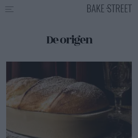
De origen
HOME
INDICE DE RECETAS
COLABORO CON
SOBRE MÍ
MIS CURSOS
CONTACTO
ES
EN