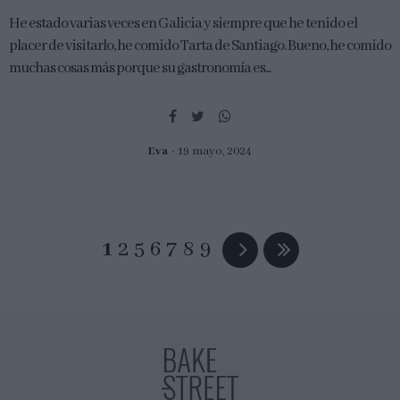
He estado varias veces en Galicia y siempre que he tenido el
placer de visitarlo, he comido Tarta de Santiago. Bueno, he comido
muchas cosas más porque su gastronomía es...
Eva
19 mayo, 2024
1
2
5
6
7
8
9