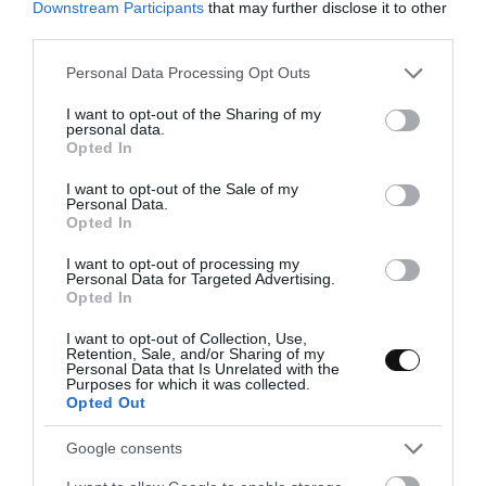
Downstream Participants
that may further disclose it to other
third parties.
Debo reconocer que llevo una larga temporada en la que solo os
dejo tartas... Pero es algo que me fascina. Me gusta mucho
Please note that this website/app uses one or more Google
Personal Data Processing Opt Outs
elaborarlas, disfruto inmensamente llevando a cabo todo...
services and may gather and store information including but
not limited to your visit or usage behaviour. You may click to
I want to opt-out of the Sharing of my
personal data.
grant or deny consent to Google and its third-party tags to
Opted In
use your data for below specified purposes in below Google
consent section.
Eva
7 julio, 2024
I want to opt-out of the Sale of my
Personal Data.
Opted In
I want to opt-out of processing my
Personal Data for Targeted Advertising.
Opted In
I want to opt-out of Collection, Use,
Retention, Sale, and/or Sharing of my
Personal Data that Is Unrelated with the
Purposes for which it was collected.
Opted Out
Google consents