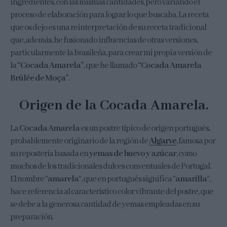
ingredientes, con las mismas cantidades, pero variando el
proceso de elaboración para lograr lo que buscaba. La receta
que os dejo es una reinterpretación de su receta tradicional
que, además, he fusionado influencias de otras versiones,
particularmente la brasileña, para crear mi propia versión de
la
“Cocada Amarela”
, que he llamado
“Cocada Amarela
Brûlée de Moça”
.
Origen de la Cocada Amarela.
La
Cocada Amarela
es un postre típico de origen portugués,
probablemente originario de la región de
Algarve
, famosa por
su repostería basada en
yemas de huevo y azúcar
, como
muchos de los tradicionales dulces conventuales de Portugal.
El nombre “
amarela
“, que en portugués significa “
amarilla
“,
hace referencia al característico color vibrante del postre, que
se debe a la generosa cantidad de yemas empleadas en su
preparación.