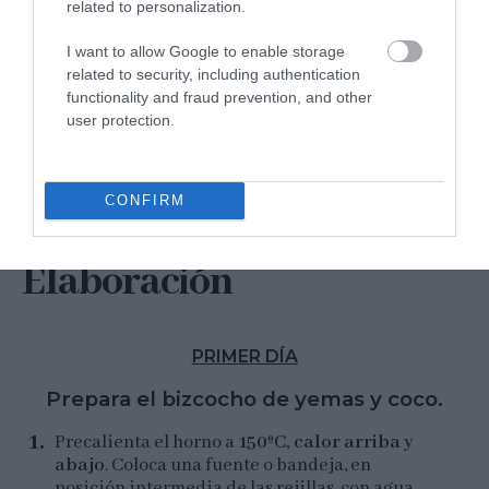
MODERACIÓN. EL AZÚCAR DEBE CONSUMIRSE
related to personalization.
OCASIONALMENTE Y NO FORMAR PARTE DE TU
I want to allow Google to enable storage
DIETA DIARIA PARA MANTENER UN ESTILO DE VIDA
related to security, including authentication
SALUDABLE.
functionality and fraud prevention, and other
user protection.
CONFIRM
Elaboración
PRIMER DÍA
Prepara el bizcocho de yemas y coco.
Precalienta el horno a
150ºC, calor arriba y
abajo
. Coloca una fuente o bandeja, en
posición intermedia de las rejillas, con agua