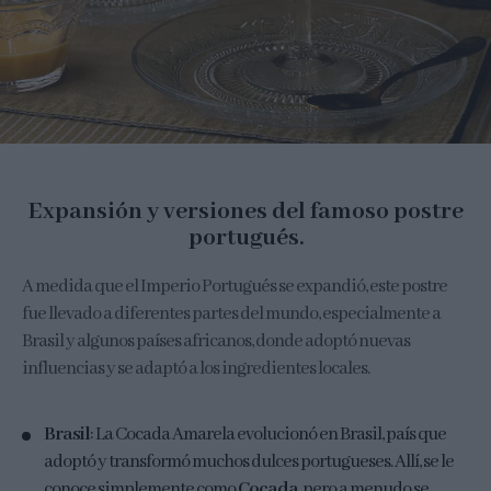
Expansión y versiones del famoso postre
portugués.
A medida que el Imperio Portugués se expandió, este postre
fue llevado a diferentes partes del mundo, especialmente a
Brasil y algunos países africanos, donde adoptó nuevas
influencias y se adaptó a los ingredientes locales.
Brasil
: La Cocada Amarela evolucionó en Brasil, país que
adoptó y transformó muchos dulces portugueses. Allí, se le
conoce simplemente como
Cocada
, pero a menudo se