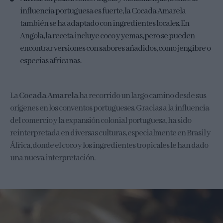
influencia portuguesa es fuerte, la Cocada Amarela
también se ha adaptado con ingredientes locales. En
Angola, la receta incluye coco y yemas, pero se pueden
encontrar versiones con sabores añadidos, como jengibre o
especias africanas.
La
Cocada Amarela
ha recorrido un largo camino desde sus
orígenes en los conventos portugueses. Gracias a la influencia
del comercio y la expansión colonial portuguesa, ha sido
reinterpretada en diversas culturas, especialmente en Brasil y
África, donde el coco y los ingredientes tropicales le han dado
una nueva interpretación.