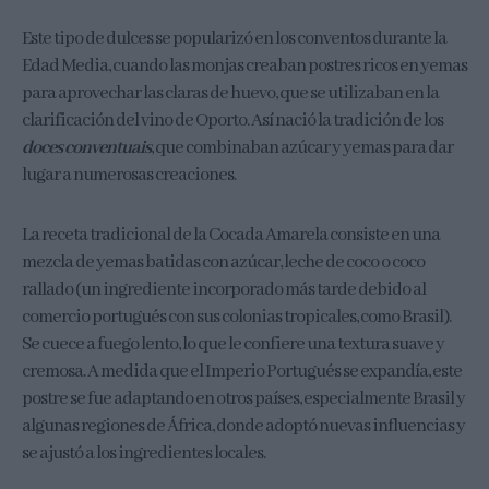
Este tipo de dulces se popularizó en los conventos durante la
Edad Media, cuando las monjas creaban postres ricos en yemas
para aprovechar las claras de huevo, que se utilizaban en la
clarificación del vino de Oporto. Así nació la tradición de los
doces conventuais
, que combinaban azúcar y yemas para dar
lugar a numerosas creaciones.
La receta tradicional de la Cocada Amarela consiste en una
mezcla de yemas batidas con azúcar, leche de coco o coco
rallado (un ingrediente incorporado más tarde debido al
comercio portugués con sus colonias tropicales, como Brasil).
Se cuece a fuego lento, lo que le confiere una textura suave y
cremosa. A medida que el Imperio Portugués se expandía, este
postre se fue adaptando en otros países, especialmente Brasil y
algunas regiones de África, donde adoptó nuevas influencias y
se ajustó a los ingredientes locales.