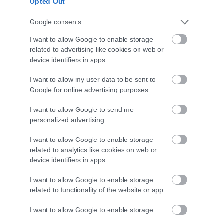
Opted Out
varilla
cazo Prim Appety DeBuyer
Google consents
I want to allow Google to enable storage
termómetro digital de cocina
related to advertising like cookies on web or
báscula digital de cocina
device identifiers in apps.
rejilla de enfriado
I want to allow my user data to be sent to
Google for online advertising purposes.
soplete de cocina
pincel de repostería
I want to allow Google to send me
personalized advertising.
vasos Margarita
(opcional)
I want to allow Google to enable storage
related to analytics like cookies on web or
device identifiers in apps.
Este post contiene enlaces afiliados.
I want to allow Google to enable storage
related to functionality of the website or app.
RECUERDA DISFRUTAR DE LOS DULCES CON
I want to allow Google to enable storage