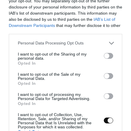
your opt-out. You may separately opt-out of the further
coco rallado deshidratado
disclosure of your personal information by third parties on the
IAB’s list of downstream participants. This information may
azúcar demerara (para caramelizar)
also be disclosed by us to third parties on the
IAB’s List of
flor de Osmanthus
(opcional)
Downstream Participants
that may further disclose it to other
third parties.
yogur griego sin azúcar, crème fraîche, nata
Please note that this website/app uses one or more Google
semi montada...
Personal Data Processing Opt Outs
services and may gather and store information including but
not limited to your visit or usage behaviour. You may click to
I want to opt-out of the Sharing of my
personal data.
grant or deny consent to Google and its third-party tags to
MATERIAL QUE NECESITAREMOS Y VISBLE EN EL
Opted In
use your data for below specified purposes in below Google
VÍDEO:
consent section.
I want to opt-out of the Sale of my
Personal Data.
Opted In
amasadora o batidora de varillas
I want to opt-out of processing my
bol de cristal KitchenAid
Personal Data for Targeted Advertising.
Opted In
5 moldes de brioche 10 cm de diámetro u otro
tipo de molde antiadherente
I want to opt-out of Collection, Use,
Retention, Sale, and/or Sharing of my
Personal Data that Is Unrelated with the
boles
Purposes for which it was collected.