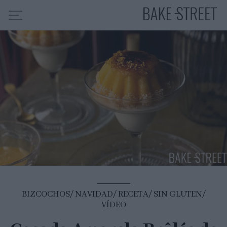
HOME
INDICE DE RECETAS
COLABORO CON
SOBRE MÍ
MIS CURSOS
CONTACTO
ES
EN
BIZCOCHOS
NAVIDAD
RECETA
SIN GLUTEN
VÍDEO