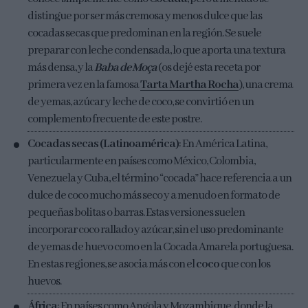
distingue por ser más cremosa y menos dulce que las
cocadas secas que predominan en la región. Se suele
preparar con leche condensada, lo que aporta una textura
más densa, y la
Baba de Moça
(os dejé esta receta por
primera vez en la famosa
Tarta Martha Rocha
), una crema
de yemas, azúcar y leche de coco, se convirtió en un
complemento frecuente de este postre.
Cocadas secas (Latinoamérica)
: En América Latina,
particularmente en países como México, Colombia,
Venezuela y Cuba, el término “cocada” hace referencia a un
dulce de coco mucho más seco y a menudo en formato de
pequeñas bolitas o barras. Estas versiones suelen
incorporar coco rallado y azúcar, sin el uso predominante
de yemas de huevo como en la Cocada Amarela portuguesa.
En estas regiones, se asocia más con el
coco
que con los
huevos.
África
: En países como Angola y Mozambique, donde la