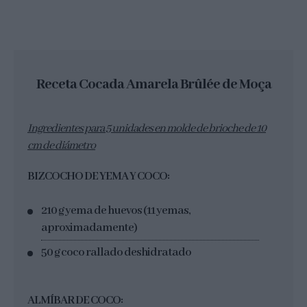
Receta Cocada Amarela Brûlée de Moça
Ingredientes para 5 unidades en molde de brioche de 10
cm de diámetro
BIZCOCHO DE YEMA Y COCO:
210 g yema de huevos (11 yemas,
aproximadamente)
50 g coco rallado deshidratado
ALMÍBAR DE COCO: