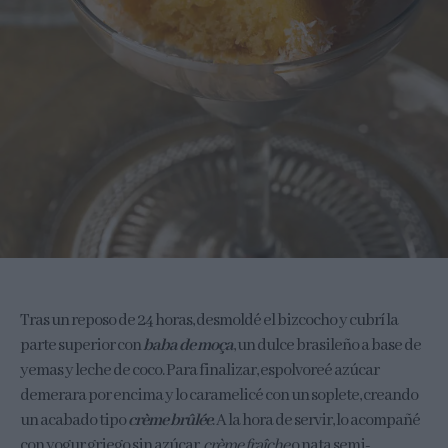
Tras un reposo de 24 horas, desmoldé el bizcocho y cubrí la
parte superior con
baba de moça
, un dulce brasileño a base de
yemas y leche de coco. Para finalizar, espolvoreé azúcar
demerara por encima y lo caramelicé con un soplete, creando
un acabado tipo
crème brûlée
. A la hora de servir, lo acompañé
con yogur griego sin azúcar,
crème fraîche
o nata semi-