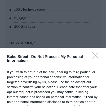
100 g leche de coco
65 g agua
200 g azúcar
BABA DE MOÇA:
5 yemas de huevo L (100 g aprox.)
Bake-Street -
Do Not Process My Personal
Information
100 g azúcar
100 g agua
If you wish to opt-out of the sale, sharing to third parties, or
processing of your personal or sensitive information for
100 g leche de coco
targeted advertising by us, please use the below opt-out
section to confirm your selection. Please note that after your
opt-out request is processed you may continue seeing
PARA DECORAR Y ACOMPAÑAR:
interest-based ads based on personal information utilized by
us or personal information disclosed to third parties prior to