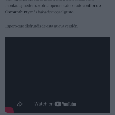
montada pueden ser otras opciones, decorado con
flor de
Osmanthus
y más
baba de moça
al gusto.
Espero que disfrutéis de esta nueva versión.