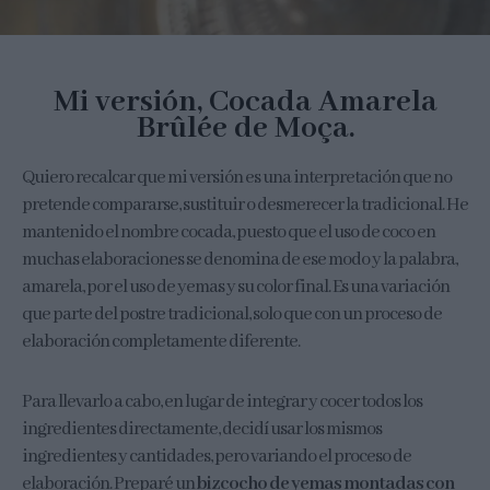
Mi versión, Cocada Amarela
Brûlée de Moça.
Quiero recalcar que mi versión es una interpretación que no
pretende compararse, sustituir o desmerecer la tradicional. He
mantenido el nombre cocada, puesto que el uso de coco en
muchas elaboraciones se denomina de ese modo y la palabra,
amarela, por el uso de yemas y su color final. Es una variación
que parte del postre tradicional, solo que con un proceso de
elaboración completamente diferente.
Para llevarlo a cabo, en lugar de integrar y cocer todos los
ingredientes directamente, decidí usar los mismos
ingredientes y cantidades, pero variando el proceso de
elaboración. Preparé un
bizcocho de yemas montadas con