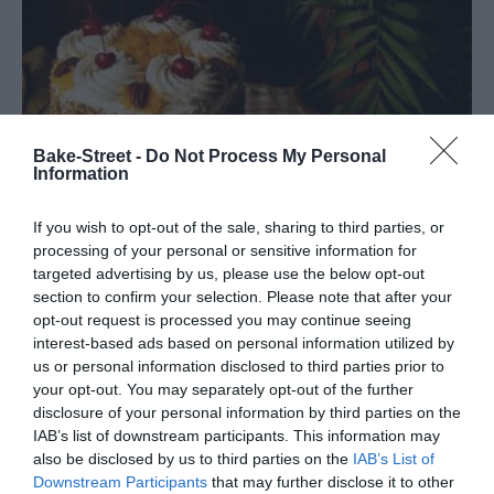
Bake-Street -
Do Not Process My Personal
Information
If you wish to opt-out of the sale, sharing to third parties, or
processing of your personal or sensitive information for
targeted advertising by us, please use the below opt-out
section to confirm your selection. Please note that after your
opt-out request is processed you may continue seeing
Torta Martha Rocha
interest-based ads based on personal information utilized by
us or personal information disclosed to third parties prior to
your opt-out. You may separately opt-out of the further
Debo reconocer que lo que más me llamó la atención de la tarta
disclosure of your personal information by third parties on the
que hoy os traigo fue la decoración con huevo hilado... ¿Puede ser
IAB’s list of downstream participants. This information may
algo más retro o vintage...
also be disclosed by us to third parties on the
IAB’s List of
Downstream Participants
that may further disclose it to other