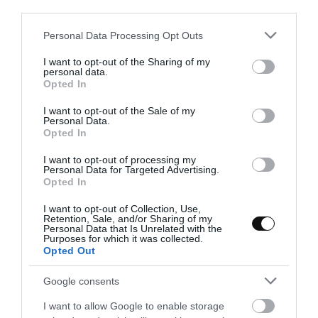
third parties.
Please note that this website/app uses one or more Google
Personal Data Processing Opt Outs
Eva
9 junio, 2024
services and may gather and store information including but
not limited to your visit or usage behaviour. You may click to
I want to opt-out of the Sharing of my
personal data.
grant or deny consent to Google and its third-party tags to
Opted In
use your data for below specified purposes in below Google
consent section.
I want to opt-out of the Sale of my
Personal Data.
Opted In
I want to opt-out of processing my
Personal Data for Targeted Advertising.
Opted In
I want to opt-out of Collection, Use,
Retention, Sale, and/or Sharing of my
Personal Data that Is Unrelated with the
Purposes for which it was collected.
Opted Out
Google consents
I want to allow Google to enable storage