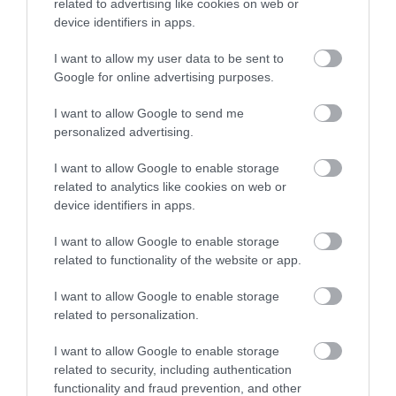
related to advertising like cookies on web or
device identifiers in apps.
I want to allow my user data to be sent to
Tarta Capuchina
Google for online advertising purposes.
I want to allow Google to send me
El post de hoy me hace especial ilusión compartirlo con todos
personalized advertising.
vosotros porque llevaba mucho tiempo queriendo preparar la
famosa Tarta Capuchina. Hay recetas que, por alguna extraña
I want to allow Google to enable storage
related to analytics like cookies on web or
razón, me...
device identifiers in apps.
I want to allow Google to enable storage
related to functionality of the website or app.
Eva
2 junio, 2024
I want to allow Google to enable storage
related to personalization.
I want to allow Google to enable storage
related to security, including authentication
functionality and fraud prevention, and other