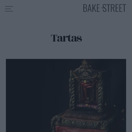
Tartas
HOME
INDICE DE RECETAS
COLABORO CON
SOBRE MÍ
MIS CURSOS
CONTACTO
ES
EN