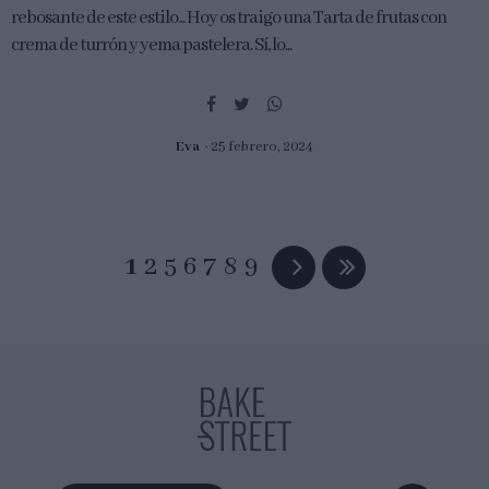
rebosante de este estilo... Hoy os traigo una Tarta de frutas con
crema de turrón y yema pastelera. Sí, lo...
Eva
25 febrero, 2024
1
2
5
6
7
8
9