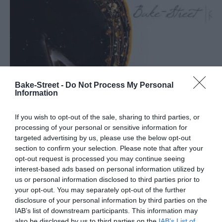
Bake-Street -
Do Not Process My Personal
Information
If you wish to opt-out of the sale, sharing to third parties, or
processing of your personal or sensitive information for
targeted advertising by us, please use the below opt-out
section to confirm your selection. Please note that after your
opt-out request is processed you may continue seeing
Tarta de caramelo y ámbar
interest-based ads based on personal information utilized by
us or personal information disclosed to third parties prior to
your opt-out. You may separately opt-out of the further
Mi pareja adora el caramelo y todo lo que tenga que ver con él, en
disclosure of your personal information by third parties on the
todos sus formatos, campos y aspectos. Por eso cuando le dije que
IAB’s list of downstream participants. This information may
iba a preparar...
also be disclosed by us to third parties on the
IAB’s List of