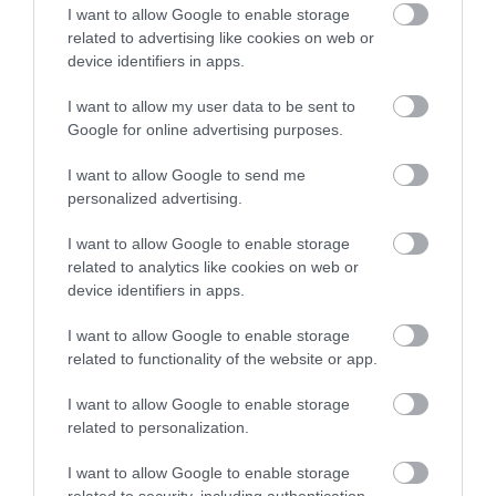
I want to allow Google to enable storage
related to advertising like cookies on web or
device identifiers in apps.
I want to allow my user data to be sent to
Tarta de violetas, recuerdos de la
Google for online advertising purposes.
infancia
I want to allow Google to send me
personalized advertising.
Esta tarta de violetas podría ser todo un homenaje a esos
pequeños caramelos que, seguro, habéis comido a toneladas en
I want to allow Google to enable storage
related to analytics like cookies on web or
vuestra infancia. Al menos en mi caso, fue así :) Recuerdo...
device identifiers in apps.
I want to allow Google to enable storage
related to functionality of the website or app.
Eva
28 octubre, 2016
I want to allow Google to enable storage
related to personalization.
I want to allow Google to enable storage