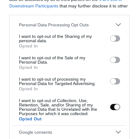
Downstream Participants
that may further disclose it to other
third parties.
Please note that this website/app uses one or more Google
Personal Data Processing Opt Outs
Eva
11 noviembre, 2016
services and may gather and store information including but
not limited to your visit or usage behaviour. You may click to
I want to opt-out of the Sharing of my
personal data.
grant or deny consent to Google and its third-party tags to
Opted In
use your data for below specified purposes in below Google
consent section.
I want to opt-out of the Sale of my
Personal Data.
Opted In
I want to opt-out of processing my
Personal Data for Targeted Advertising.
Opted In
I want to opt-out of Collection, Use,
Retention, Sale, and/or Sharing of my
Personal Data that Is Unrelated with the
Purposes for which it was collected.
Opted Out
Google consents