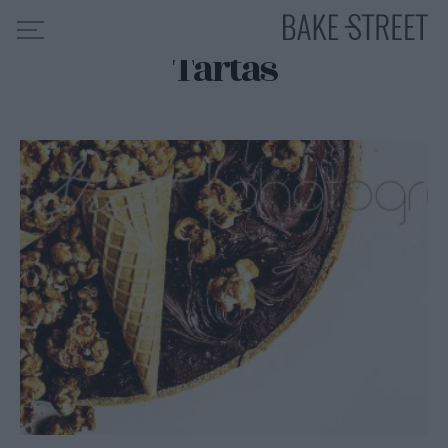
Tartas
HOME
INDICE DE RECETAS
COLABORO CON
SOBRE MÍ
MIS CURSOS
CONTACTO
ES
EN