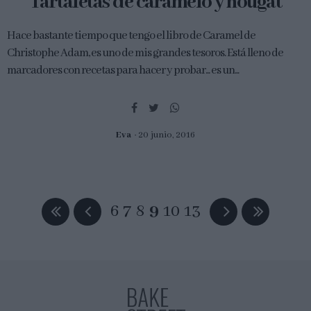
Tartaletas de caramelo y nougat
Hace bastante tiempo que tengo el libro de Caramel de
Christophe Adam, es uno de mis grandes tesoros. Está lleno de
marcadores con recetas para hacer y probar... es un...
Eva
20 junio, 2016
6
7
8
9
10
13