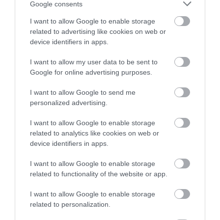
Google consents
I want to allow Google to enable storage
related to advertising like cookies on web or
device identifiers in apps.
I want to allow my user data to be sent to
Galletas de pecanas rellenas de
Google for online advertising purposes.
Nutella
I want to allow Google to send me
personalized advertising.
Hoy os traigo la MEJOR receta de galletas del mundo. No, no es una
exageración o una forma de hablar. Es, literalmente (como diría
I want to allow Google to enable storage
related to analytics like cookies on web or
mi hijo adolescente, jajaja), la mejor...
device identifiers in apps.
I want to allow Google to enable storage
related to functionality of the website or app.
Eva
25 junio, 2023
I want to allow Google to enable storage
related to personalization.