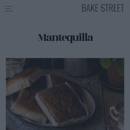
Mantequilla
HOME
INDICE DE RECETAS
COLABORO CON
SOBRE MÍ
MIS CURSOS
CONTACTO
ES
EN