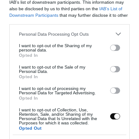
IAB’s list of downstream participants. This information may
muy extensibles y elásticas. Esto no deja a un...
also be disclosed by us to third parties on the
IAB’s List of
Downstream Participants
that may further disclose it to other
third parties.
Please note that this website/app uses one or more Google
Personal Data Processing Opt Outs
Eva
1 octubre, 2023
services and may gather and store information including but
not limited to your visit or usage behaviour. You may click to
I want to opt-out of the Sharing of my
personal data.
grant or deny consent to Google and its third-party tags to
Opted In
use your data for below specified purposes in below Google
consent section.
I want to opt-out of the Sale of my
Personal Data.
Opted In
I want to opt-out of processing my
Personal Data for Targeted Advertising.
Opted In
I want to opt-out of Collection, Use,
Retention, Sale, and/or Sharing of my
Personal Data that Is Unrelated with the
Purposes for which it was collected.
Opted Out