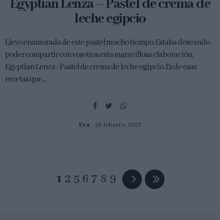
Egyptian Lenza – Pastel de crema de
leche egipcio
Llevo enamorada de este pastel mucho tiempo. Estaba deseando
poder compartir con vosotros esta maravillosa elaboración,
Egyptian Lenza - Pastel de crema de leche egipcio. Es de esas
recetas que...
Eva
26 febrero, 2023
1
2
5
6
7
8
9