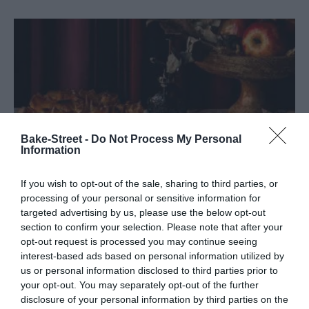
Bake-Street -
Do Not Process My Personal
Information
If you wish to opt-out of the sale, sharing to third parties, or
processing of your personal or sensitive information for
targeted advertising by us, please use the below opt-out
section to confirm your selection. Please note that after your
opt-out request is processed you may continue seeing
Pastis Gascón
interest-based ads based on personal information utilized by
us or personal information disclosed to third parties prior to
your opt-out. You may separately opt-out of the further
El mundo de las masas siempre me ha resultado extraordinario,
disclosure of your personal information by third parties on the
de hecho tengo dos debilidades; las masas hojaldradas y las masas