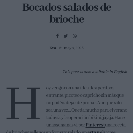
Bocados salados de
brioche
Eva
21 mayo, 2023
This post is also available in
English
H
oy vengo con una idea de aperitivo,
entrante, picoteo o capricho sin más que
no podéis dejar de probar. Aunque solo
sea una vez… Queda mucho para el verano
todavía y la operación bikini, jajaja. Hace
unas semanas vi por
Pinterest
una receta
de brioches rellenos en formato salado, en
esta web
, y me