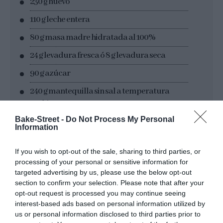
230 g huevo
110 g leche entera
80 g masa madre hidratada al 100%
24 g levadura fresca ó 8 g levadura seca
90 g azúcar
240 g mantequilla sin sal a temperatura
ambiente
Bake-Street -
Do Not Process My Personal
12 g sal
Information
leche entera para pincelar + semillas de
sésamo
If you wish to opt-out of the sale, sharing to third parties, or
processing of your personal or sensitive information for
targeted advertising by us, please use the below opt-out
section to confirm your selection. Please note that after your
PARA EL RELLENO:
opt-out request is processed you may continue seeing
interest-based ads based on personal information utilized by
tomate fresco
us or personal information disclosed to third parties prior to