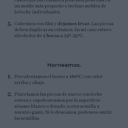
cuatro piezas restantes podemos ponerlas en
un molde más pequeño o incluso moldes de
brioche individuales.
Cubrimos con film y
dejamos levar.
Las piezas
deben duplicar su volumen. En mi caso estuvo
alrededor de
4 horas a 24º-25ºC
.
Horneamos.
Precalentamos el horno a
180ºC
con calor
arriba y abajo.
Pincelamos las piezas de nuevo con leche
entera y espolvoreamos por la superficie
sésamo blanco o dorado, u otra semilla a
nuestro gusto. Si lo deseamos, podemos omitir
las semillas.