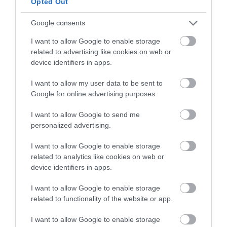
Opted Out
báscula digital
molde cuadrado 23 x 23 cm
Google consents
rejilla de enfriado
I want to allow Google to enable storage
related to advertising like cookies on web or
termómetro digital de cocina (facultativo)
device identifiers in apps.
pincel de repostería
I want to allow my user data to be sent to
Google for online advertising purposes.
tabla de cortar + cuchillo
cuchillo de sierra pan, Opinel
I want to allow Google to send me
personalized advertising.
I want to allow Google to enable storage
related to analytics like cookies on web or
device identifiers in apps.
I want to allow Google to enable storage
related to functionality of the website or app.
Elaboración
I want to allow Google to enable storage