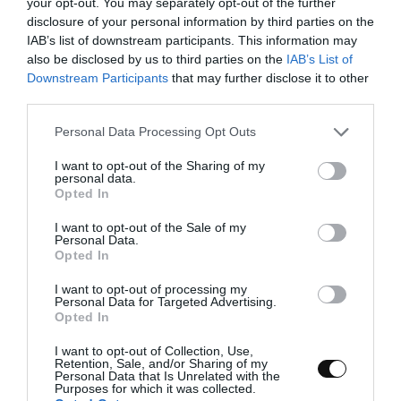
your opt-out. You may separately opt-out of the further
mozzarella fresca
disclosure of your personal information by third parties on the
IAB’s list of downstream participants. This information may
hojas de albahaca
also be disclosed by us to third parties on the
IAB’s List of
pepinillos encurtidos con especias
Downstream Participants
that may further disclose it to other
third parties.
mostaza de Dijon
Please note that this website/app uses one or more Google
Personal Data Processing Opt Outs
mortadela de Bologna
services and may gather and store information including but
not limited to your visit or usage behaviour. You may click to
I want to opt-out of the Sharing of my
ramitas de tomillo fresco
personal data.
grant or deny consent to Google and its third-party tags to
Opted In
use your data for below specified purposes in below Google
pimienta negra recién molida
consent section.
I want to opt-out of the Sale of my
aceite de oliva
Personal Data.
Opted In
I want to opt-out of processing my
MATERIAL UTILIZADO Y VISIBLE EN EL VÍDEO:
Personal Data for Targeted Advertising.
Opted In
amasadora
I want to opt-out of Collection, Use,
Retention, Sale, and/or Sharing of my
rasqueta
Personal Data that Is Unrelated with the
Purposes for which it was collected.