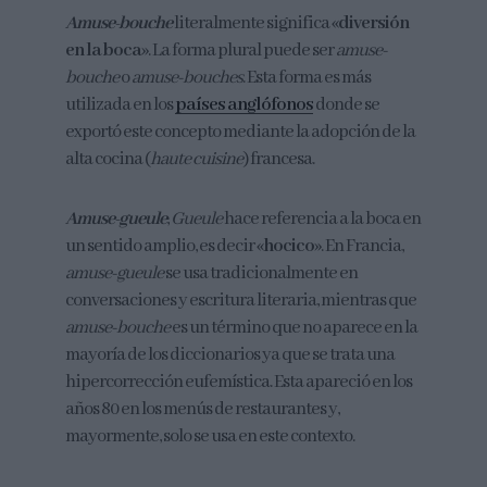
Amuse-bouche
literalmente significa «
diversión
en la boca
». La forma plural puede ser
amuse-
bouche
o
amuse-bouches
.​ Esta forma es más
utilizada en los
países anglófonos
donde se
exportó este concepto mediante la adopción de la
alta cocina (
haute cuisine
) francesa.
Amuse-gueule
;
Gueule
hace referencia a la boca en
un sentido amplio, es decir «
hocico
». En Francia,
amuse-gueule
se usa tradicionalmente en
conversaciones y escritura literaria, mientras que
amuse-bouche
es un término que no aparece en la
mayoría de los diccionarios​ ya que se trata una
hipercorrección eufemística. Esta apareció en los
años 80​ en los menús de restaurantes y,
mayormente, solo se usa en este contexto.