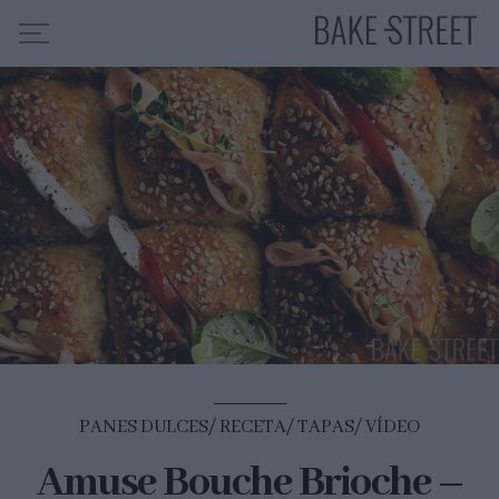
HOME
INDICE DE RECETAS
COLABORO CON
SOBRE MÍ
MIS CURSOS
CONTACTO
ES
EN
PANES DULCES
RECETA
TAPAS
VÍDEO
Amuse Bouche Brioche –