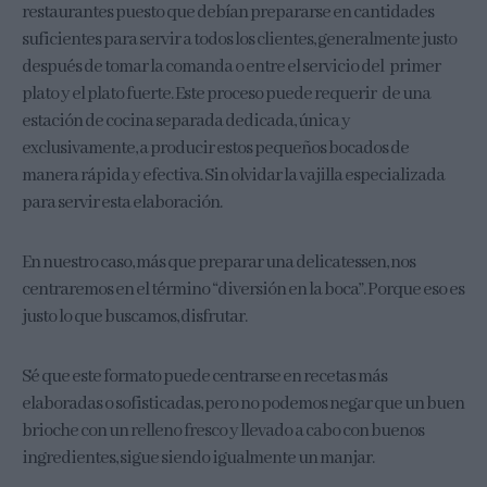
restaurantes puesto que debían prepararse en cantidades
suficientes para servir a todos los clientes, generalmente justo
después de tomar la comanda o entre el servicio del primer
plato y el plato fuerte. Este proceso puede requerir de una
estación de cocina separada dedicada, única y
exclusivamente, a producir estos pequeños bocados de
manera rápida y efectiva. Sin olvidar la vajilla especializada
para servir esta elaboración.
En nuestro caso, más que preparar una delicatessen, nos
centraremos en el término “diversión en la boca”. Porque eso es
justo lo que buscamos, disfrutar.
Sé que este formato puede centrarse en recetas más
elaboradas o sofisticadas, pero no podemos negar que un buen
brioche con un relleno fresco y llevado a cabo con buenos
ingredientes, sigue siendo igualmente un manjar.