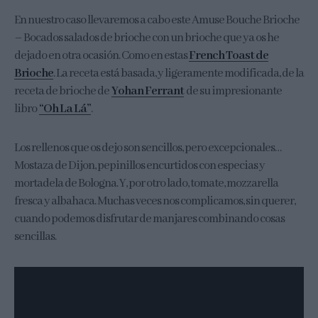
En nuestro caso llevaremos a cabo este Amuse Bouche Brioche
– Bocados salados de brioche con un brioche que ya os he
dejado en otra ocasión. Como en estas
French Toast de
Brioche
. La receta está basada, y ligeramente modificada, de la
receta de brioche de
Yohan Ferrant
de su impresionante
libro
“Oh La Lá”
.
Los rellenos que os dejo son sencillos, pero excepcionales…
Mostaza de Dijon, pepinillos encurtidos con especias y
mortadela de Bologna. Y, por otro lado, tomate, mozzarella
fresca y albahaca. Muchas veces nos complicamos, sin querer,
cuando podemos disfrutar de manjares combinando cosas
sencillas.