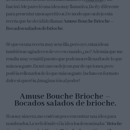
fascinó. Me pareció una idea muy llamativa, fácil y diferente
para presentar unos aperitivos. De modo que os dejo esta
receta que he decidido llamar
Amuse Bouche Brioche –
Bocados salados de brioche
.
Sé que es una receta muy sencilla, pero oye, estas ideas
también se agradecen de vez en cuando, ¿no? Además que me
resulta muy versátil puesto que podemos rellenarlos de lo que
más nos guste. En mi caso os dejo un par de opciones, pero
podéis rellenarlos de lo que más os guste. Incluso en formato
dulce si queréis. ¡Imaginación al poder!
Amuse Bouche Brioche –
Bocados salados de brioche.
Si os soy sincera, me costó un poco encontrar una idea para
nombrarlos. La web dónde vi la idea los denominaba “
Brioche