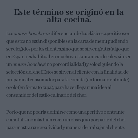
Este término se originó en la
alta cocina.​
Los
amuse-bouches
se diferencian de los clásicos aperitivos en
que estos no están disponibles en la carta de menú pudiendo
ser elegidos por los clientes, sino que se sirven gratis (algo que
en España es habitual en muchos restaurantes o locales, sin ser
un
amuse-bouche
, sino por cordialidad) y solo siguiendo la
selección del chef. Estos se sirven al cliente con la finalidad de
preparar al consumidor para la comida (en formato entrante)
o solo (en formato tapa), para hacer llegar una idea al
consumidor del estilo culinario del chef.
Por lo que no podría definirse como un aperitivo o entrante
como tal, sino más bien como un obsequio por parte del chef
para mostrar su creatividad y manera de trabajar al cliente.