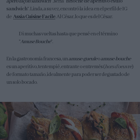
ápero façon sandwich
” , sería “
Brioche de aperitivo estilo
sandwich
“. Linda, a su vez, encontró la idea en el perfil de IG
de
Assia Cuisine Facile
. Al César, lo que es del César.
Di muchas vueltas hasta que pensé en el término
“
Amuse Bouche
“.
En la gastronomía francesa, un
amuse-gueule
o
amuse-bouche
es un aperitivo, tentempié, entrante o entremés (
hors d’oeuvre
)
de formato tamaño, idealmente para poder ser degustado de
un solo bocado.​