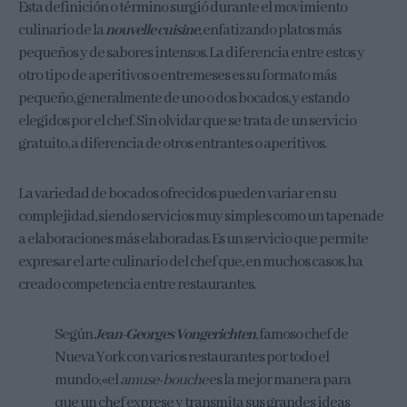
Esta definición o término surgió durante el movimiento
culinario de la
nouvelle cuisine
, enfatizando platos más
pequeños y de sabores intensos.​ La diferencia entre estos y
otro tipo de aperitivos o entremeses es su formato más
pequeño, generalmente de uno o dos bocados, y estando
elegidos por el chef. Sin olvidar que se trata de un servicio
gratuito, a diferencia de otros entrantes o aperitivos.
La variedad de bocados ofrecidos pueden variar en su
complejidad, siendo servicios muy simples como un tapenade
a elaboraciones más elaboradas. Es un servicio que permite
expresar el arte culinario del chef que, en muchos casos, ha
creado competencia entre restaurantes.
Según
Jean-Georges Vongerichten
, famoso chef de
Nueva York con varios restaurantes por todo el
mundo; «el
amuse-bouche
es la mejor manera para
que un chef exprese y transmita sus grandes ideas