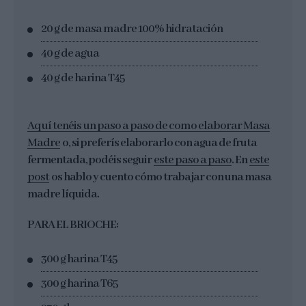
20 g de masa madre 100% hidratación
40 g de agua
40 g de harina T45
Aquí tenéis un paso a paso de como elaborar Masa
Madre
o, si preferís elaborarlo con agua de fruta
fermentada, podéis seguir
este paso a paso
. En
este
post
os hablo y cuento cómo trabajar con una masa
madre líquida.
PARA EL BRIOCHE:
300 g harina T45
300 g harina T65