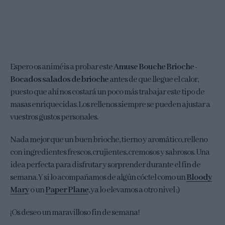
Espero os animéis a probar este
Amuse Bouche Brioche -
Bocados salados de brioche
antes de que llegue el calor,
puesto que ahí nos costará un poco más trabajar este tipo de
masas enriquecidas. Los rellenos siempre se pueden ajustar a
vuestros gustos personales.
Nada mejor que un buen brioche, tierno y aromático, relleno
con ingredientes frescos, crujientes, cremosos y sabrosos. Una
idea perfecta para disfrutar y sorprender durante el fin de
semana. Y si lo acompañamos de algún cóctel como un
Bloody
Mary
o un
Paper Plane
, ya lo elevamos a otro nivel ;)
¡Os deseo un maravilloso fin de semana!