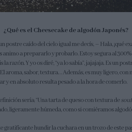
¿Qué es el Cheesecake de algodón Japonés?
 un postre caído del cielo igual me decís, – Hala, ¡qué e
os animo a prepararlo y probarlo. Estoy segura al 300
 la razón. Y yo os diré, “ya lo sabía”, jajajaja. Es un po
. El aroma, sabor, textura… Además, es muy ligero, con
ar y en absoluto resulta pesado a la hora de comerlo.
finición sería; “Una tarta de queso con textura de
souf
cado, ligeramente húmeda, como si comiéramos algodó
 gratificante hundir la cuchara en un trozo de este past