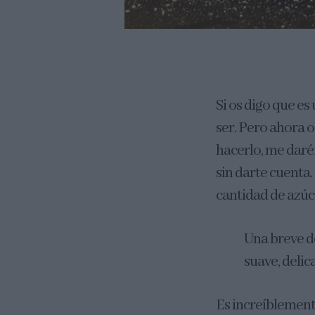
Si os digo que es
ser. Pero ahora 
hacerlo, me daréis
sin darte cuenta
cantidad de azúc
Una breve de
suave, deli
Es increíblemente