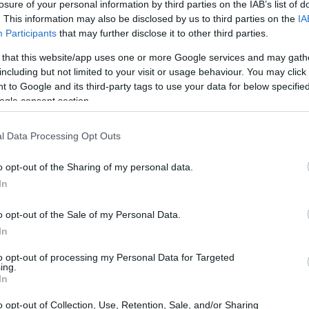
losure of your personal information by third parties on the IAB’s list of
lo. Las demás razones son evidentes… Un postre súper f
. This information may also be disclosed by us to third parties on the
IA
Participants
that may further disclose it to other third parties.
 minutos máximo de trabajo a mano (ojo, obviando el 
olongado) y con un resultado alucinante. Sí, llevamos 
 that this website/app uses one or more Google services and may gath
including but not limited to your visit or usage behaviour. You may click 
rendando y tomando un postre alucinante.
 to Google and its third-party tags to use your data for below specifi
ogle consent section.
l Data Processing Opt Outs
o opt-out of the Sharing of my personal data.
In
o opt-out of the Sale of my Personal Data.
In
to opt-out of processing my Personal Data for Targeted
ing.
In
o opt-out of Collection, Use, Retention, Sale, and/or Sharing