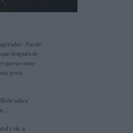
xagerada! -. Puede
% que después de
stre que se come
 muy poca
flé
de sabor
n…”.
el y oír, a