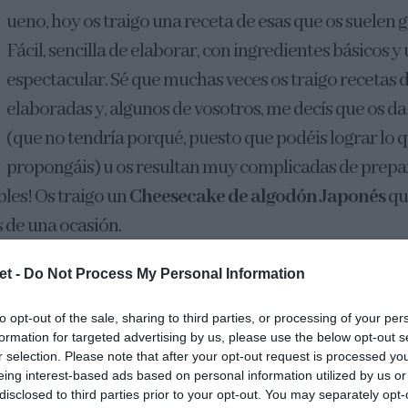
ueno, hoy os traigo una receta de esas que os suelen 
Fácil, sencilla de elaborar, con ingredientes básicos y 
espectacular. Sé que muchas veces os traigo recetas
elaboradas y, algunos de vosotros, me decís que os d
(que no tendría porqué, puesto que podéis lograr lo 
propongáis) u os resultan muy complicadas de prepara
bles! Os traigo un
Cheesecake de algodón Japonés
qu
s de una ocasión.
et -
Do Not Process My Personal Information
uántas veces la he preparado en 2 días? En total he hec
as a esta, en un periodo inferior a 48 horas. Igual os pr
to opt-out of the sale, sharing to third parties, or processing of your per
ón principal ha sido
hacer varias pruebas con difere
formation for targeted advertising by us, please use the below opt-out s
r selection. Please note that after your opt-out request is processed y
 qué resultados podía obtener. Y, de este modo, poder
eing interest-based ads based on personal information utilized by us or
disclosed to third parties prior to your opt-out. You may separately opt-
xacto y detallado posible para que en casa no tengáis 