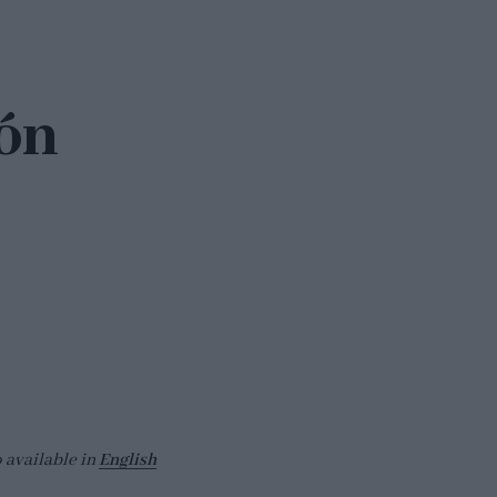
ón
o available in
English