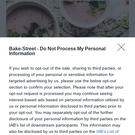
Bake-Street -
Do Not Process My Personal
Information
If you wish to opt-out of the sale, sharing to third parties, or
processing of your personal or sensitive information for
targeted advertising by us, please use the below opt-out
section to confirm your selection. Please note that after your
opt-out request is processed you may continue seeing
interest-based ads based on personal information utilized by
Crema templada de rábano con Dashi
us or personal information disclosed to third parties prior to
your opt-out. You may separately opt-out of the further
Hacía bastante tiempo que le tenía echado el ojo a una crema de
disclosure of your personal information by third parties on the
IAB’s list of downstream participants. This information may
rábano que vi en el blog de Denise de Foodlovin´. La simple idea de
also be disclosed by us to third parties on the
IAB’s List of
hacer una crema...