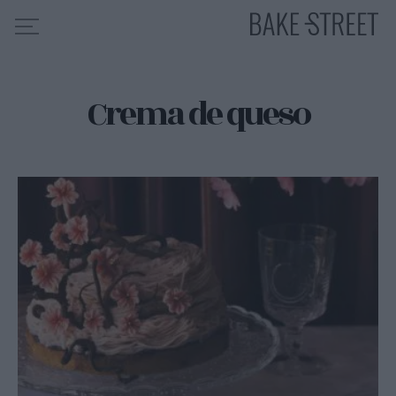
Crema de queso
HOME
INDICE DE RECETAS
COLABORO CON
SOBRE MÍ
MIS CURSOS
CONTACTO
ES
EN