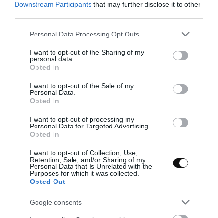
Downstream Participants
that may further disclose it to other
third parties.
Please note that this website/app uses one or more Google
Personal Data Processing Opt Outs
services and may gather and store information including but
Eva
28 mayo, 2018
not limited to your visit or usage behaviour. You may click to
I want to opt-out of the Sharing of my
personal data.
grant or deny consent to Google and its third-party tags to
Opted In
use your data for below specified purposes in below Google
consent section.
I want to opt-out of the Sale of my
Personal Data.
Opted In
I want to opt-out of processing my
Personal Data for Targeted Advertising.
Opted In
I want to opt-out of Collection, Use,
Retention, Sale, and/or Sharing of my
Personal Data that Is Unrelated with the
Purposes for which it was collected.
Opted Out
Google consents