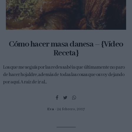
Cómo hacer masa danesa – {Vídeo
Receta}
Los que me seguís por las redes sabéis que últimamente no paro
de hacer hojaldre, además de todas las cosas que os voy dejando
por aquí. A raíz de ir al...
Eva
24 febrero, 2017