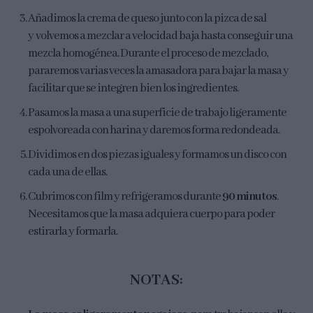
Añadimos la crema de queso junto con la pizca de sal
y volvemos a mezclar a velocidad baja hasta conseguir una
mezcla homogénea. Durante el proceso de mezclado,
pararemos varias veces la amasadora para bajar la masa y
facilitar que se integren bien los ingredientes.
Pasamos la masa a una superficie de trabajo ligeramente
espolvoreada con harina y daremos forma redondeada.
Dividimos en dos piezas iguales y formamos un disco con
cada una de ellas.
Cubrimos con film y refrigeramos durante
90 minutos
.
Necesitamos que la masa adquiera cuerpo para poder
estirarla y formarla.
NOTAS: