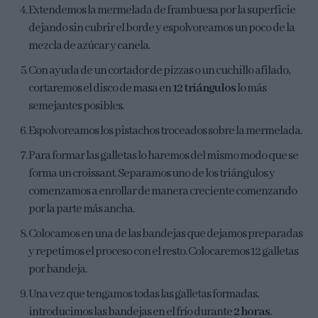
Extendemos la mermelada de frambuesa por la superficie
dejando sin cubrir el borde y espolvoreamos un poco de la
mezcla de azúcar y canela.
Con ayuda de un cortador de pizzas o un cuchillo afilado,
cortaremos el disco de masa en
12 triángulos
lo más
semejantes posibles.
Espolvoreamos los pistachos troceados sobre la mermelada.
Para formar las galletas lo haremos del mismo modo que se
forma un croissant. Separamos uno de los triángulos y
comenzamos a enrollar de manera creciente comenzando
por la parte más ancha.
Colocamos en una de las bandejas que dejamos preparadas
y repetimos el proceso con el resto. Colocaremos 12 galletas
por bandeja.
Una vez que tengamos todas las galletas formadas,
introducimos las bandejas en el frío durante
2 horas
.