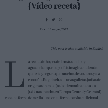
{Vídeo receta}
Eva
12 mayo, 2017
This post is also available in
English
L
a receta de hoy es de lo más sencillo y
agradecido que os podáis imaginar, además
que estoy segura que muchos de vosotros ya la
conocéis.
Rugelach
, son unas galletas judías de
origen askhenazí (así se denominaban a los
judíos asentados en Europa Central y Oriental)
con una forma de media luna en su formato más tradicional.