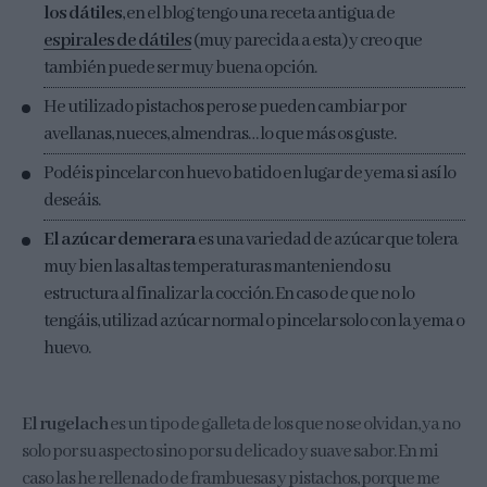
los dátiles
, en el blog tengo una receta antigua de
espirales de dátiles
(muy parecida a esta) y creo que
también puede ser muy buena opción.
He utilizado pistachos pero se pueden cambiar por
avellanas, nueces, almendras… lo que más os guste.
Podéis pincelar con huevo batido en lugar de yema si así lo
deseáis.
El azúcar demerara
es una variedad de azúcar que tolera
muy bien las altas temperaturas manteniendo su
estructura al finalizar la cocción. En caso de que no lo
tengáis, utilizad azúcar normal o pincelar solo con la yema o
huevo.
El rugelach
es un tipo de galleta de los que no se olvidan, ya no
solo por su aspecto sino por su delicado y suave sabor. En mi
caso las he rellenado de frambuesas y pistachos, porque me