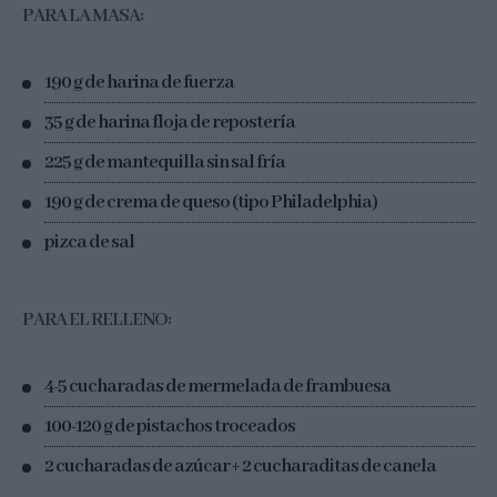
PARA LA MASA:
190 g de harina de fuerza
35 g de harina floja de repostería
225 g de mantequilla sin sal fría
190 g de crema de queso (tipo Philadelphia)
pizca de sal
PARA EL RELLENO:
4-5 cucharadas de mermelada de frambuesa
100-120 g de pistachos troceados
2 cucharadas de azúcar + 2 cucharaditas de canela