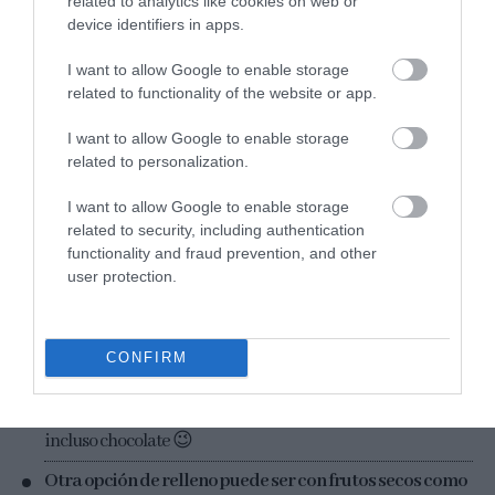
related to analytics like cookies on web or
device identifiers in apps.
I want to allow Google to enable storage
related to functionality of the website or app.
I want to allow Google to enable storage
related to personalization.
I want to allow Google to enable storage
related to security, including authentication
NOTAS Y TIPS:
functionality and fraud prevention, and other
user protection.
Procurad que el disco de masa tenga el diámetro que os
especifico
, debe tener un grosor fino para que tras el
horneado la masa quede bien cocida.
CONFIRM
No me gusta la mermelada de frambuesa
. No pasa nada,
podéis utilizar aquella mermelada que más os guste o
incluso chocolate 😉
Otra opción de relleno puede ser con frutos secos como