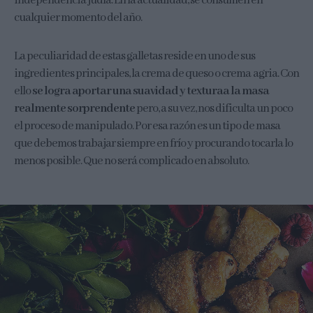
independencia judía. En la actualidad, se consumen en
cualquier momento del año.
La peculiaridad de estas galletas reside en uno de sus
ingredientes principales, la crema de queso o crema agria. Con
ello
se logra aportar una suavidad y textura
a la masa
realmente sorprendente
pero, a su vez, nos dificulta un poco
el proceso de manipulado. Por esa razón es un tipo de masa
que debemos trabajar siempre en frío y procurando tocarla lo
menos posible. Que no será complicado en absoluto.