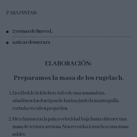
PARA PINTAR:
2 yemas de huevo L
azúcar demerara
ELABORACIÓN:
Preparamos la masa de los rugelach.
En el bol de la Kitchen Aid o de una amasadora,
añadimos los dos tipos de harina junto la mantequilla
cortada en cubos pequeños.
Mezclamos con la pala a velocidad baja hasta obtener una
masa de textura arenosa. Nos recordará mucho a una masa
sablée.