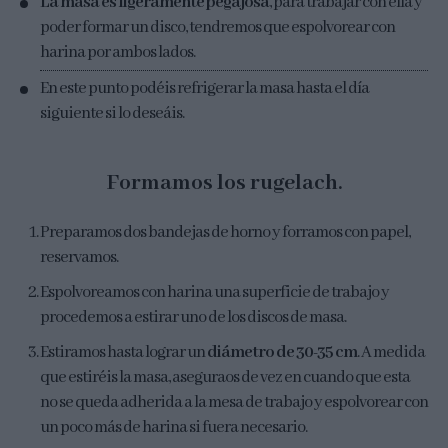
La masa es ligeramente pegajosa
, para trabajar con ella y
poder formar un disco, tendremos que espolvorear con
harina por ambos lados.
En este punto podéis refrigerar la masa hasta el día
siguiente si lo deseáis.
Formamos los rugelach.
Preparamos dos bandejas de horno y forramos con papel,
reservamos.
Espolvoreamos con harina una superficie de trabajo y
procedemos a estirar uno de los discos de masa.
Estiramos hasta lograr un
diámetro de 30-35 cm
. A medida
que estiréis la masa, aseguraos de vez en cuando que esta
no se queda adherida a la mesa de trabajo y espolvorear con
un poco más de harina si fuera necesario.