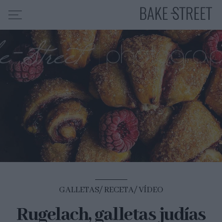
HOME
INDICE DE RECETAS
COLABORO CON
SOBRE MÍ
MIS CURSOS
CONTACTO
ES
EN
GALLETAS
RECETA
VÍDEO
Rugelach, galletas judías