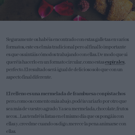
Seguramente os habéis encontrado con estas galletas en varios
formatos, este es el más tradicional pero al final lo importante
es que os sintáis cómodos trabajando con ellas. De modo que si
queréis hacerlo en un formato circular, como estas
espirales
,
perfecto. El resultado será igual de delicioso solo que con un
aspecto final diferente.
El relleno es una mermelada de frambuesa con pistachos
pero, como os comento más abajo, podéis variarlo por otro que
sea más de vuestro agrado. Ya sea mermelada, chocolate, frutos
secos… Las tendréis listas en el mismo día que os pongáis con
ellas y, creedme cuando os digo, merece la pena animarse con
ellas.