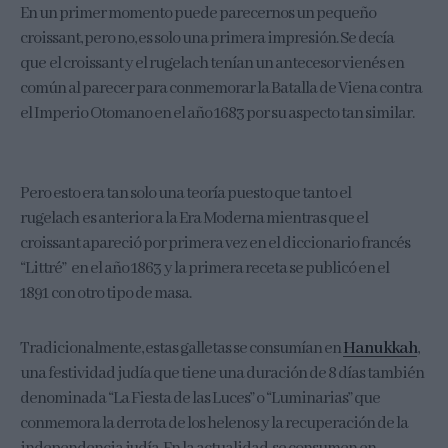
En un primer momento puede parecernos un pequeño
croissant, pero no, es solo una primera impresión. Se decía
que el croissant y el rugelach tenían un antecesor vienés en
común al parecer para conmemorar la Batalla de Viena contra
el Imperio Otomano en el año 1683 por su aspecto tan similar.
Pero esto era tan solo una teoría puesto que tanto el
rugelach es anterior a la Era Moderna mientras que el
croissant apareció por primera vez en el diccionario francés
“Littré” en el año 1863 y la primera receta se publicó en el
1891 con otro tipo de masa.
Tradicionalmente, estas galletas se consumían en
Hanukkah
,
una festividad judía que tiene una duración de 8 días también
denominada “La Fiesta de las Luces” o “Luminarias” que
conmemora la derrota de los helenos y la recuperación de la