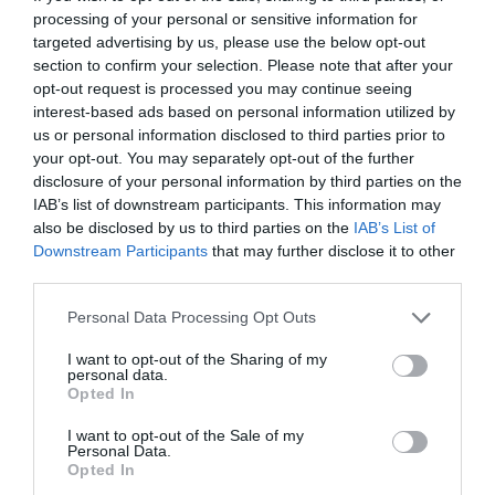
de huevo y espolvoreamos con azúcar demerara.
processing of your personal or sensitive information for
targeted advertising by us, please use the below opt-out
Horneamos a media altura durante
22-25 minutos
,
section to confirm your selection. Please note that after your
tomarán un color dorado en su exterior.
opt-out request is processed you may continue seeing
interest-based ads based on personal information utilized by
Sacamos y dejamos enfriar completamente sobre una
us or personal information disclosed to third parties prior to
rejilla.
your opt-out. You may separately opt-out of the further
disclosure of your personal information by third parties on the
Repetimos el proceso con la otra bandeja que tenemos a la
IAB’s list of downstream participants. This information may
espera en el frigorífico.
also be disclosed by us to third parties on the
IAB’s List of
Downstream Participants
that may further disclose it to other
third parties.
CONSERVACIÓN:
Una vez que estén completamente frías,
Please note that this website/app uses one or more Google
podemos guardarlas en un recipiente hermético durante 10-12
Personal Data Processing Opt Outs
services and may gather and store information including but
días. Ni de broma aguantarán tanto…
not limited to your visit or usage behaviour. You may click to
I want to opt-out of the Sharing of my
personal data.
grant or deny consent to Google and its third-party tags to
Opted In
use your data for below specified purposes in below Google
consent section.
I want to opt-out of the Sale of my
Personal Data.
Opted In