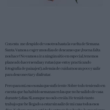
Con esta me despido de vosotros hasta la vuelta de Semana
Santa. Vamos a coger unos días de descanso que ¡buena falta
nos hace! No vamos a ir a ningún sitio en especial, tenemos
planeado hacer sendas y rutas (que estoy practicando
fotografía de paisajes!), además de cuidarnos un poco y salir
para desconectar y disfrutar.
Pero para mí, eso es más que suficiente. Sobre todo teniendo en
cuenta que ha habido semanas en las que no he salido de casa
durante 5 días. Sí, aunque no os lo creáis. He tenido tanto
trabajo que he llegado a estar sin salir de mi casa todos esos