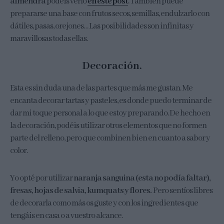
almendra
podéis verlo
en este post
. También puede
prepararse una base con frutos secos, semillas, endulzarlo con
dátiles, pasas, orejones… Las posibilidades son infinitas y
maravillosas todas ellas.
Decoración.
Esta es sin duda una de las partes que más me gustan. Me
encanta decorar tartas y pasteles, es donde puedo terminar de
dar mi toque personal a lo que estoy preparando. De hecho en
la decoración, podéis utilizar otros elementos que no formen
parte del relleno, pero que combinen bien en cuanto a sabor y
color.
Yo opté por utilizar
naranja sanguina (esta no podía faltar),
fresas, hojas de salvia, kumquats y flores.
Pero sentíos libres
de decorarla como más os guste y con los ingredientes que
tengáis en casa o a vuestro alcance.