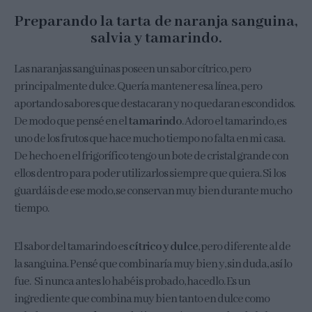
Preparando la tarta de naranja sanguina,
salvia y tamarindo.
Las naranjas sanguinas poseen un sabor cítrico, pero
principalmente dulce. Quería mantener esa línea, pero
aportando sabores que destacaran y no quedaran escondidos.
De modo que pensé en el
tamarindo
. Adoro el tamarindo, es
uno de los frutos que hace mucho tiempo no falta en mi casa.
De hecho en el frigorífico tengo un bote de cristal grande con
ellos dentro para poder utilizarlos siempre que quiera. Si los
guardáis de ese modo, se conservan muy bien durante mucho
tiempo.
El sabor del tamarindo es
cítrico y dulce
, pero diferente al de
la sanguina. Pensé que combinaría muy bien y, sin duda, así lo
fue. Si nunca antes lo habéis probado, hacedlo. Es un
ingrediente que combina muy bien tanto en dulce como