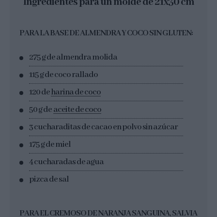
Ingredientes para un molde de 21x30 cm
PARA LA BASE DE ALMENDRA Y COCO SIN GLUTEN:
275 g de almendra molida
115 g de coco rallado
120 de
harina de coco
50 g de
aceite de coco
3 cucharaditas de cacao en polvo sin azúcar
175 g de miel
4 cucharadas de agua
pizca de sal
PARA EL CREMOSO DE NARANJA SANGUINA, SALVIA