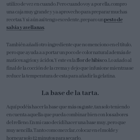
utilizo de vez en cuando. Pero cuando voy a por ella, compro
una caja muy grande y ya aprovecho para preparar muchas
recetas. Y si aún así tengo excedente, preparo un
pesto de
salvia y avellanas
.
También añadí otro ingrediente que no menciono en el título,
pero que ayuda a a portar un poco de color natural además de
matices agrios y ácidos. Y este es la
flor de hibisco
. Lo añado al
final de la cocción de la crema y dejo que infusione mientras se
reduce la temperatura de esta para añadir la gelatina.
La base de la tarta.
Aquí podéis hacer la base que más os guste, tan solo teniendo
en cuenta aquella que pueda combinar bien con los sabores
del relleno. En mi caso decidí hacer una base muy, pero que
muy sencilla. Tanto como mezclar, colocar en el molde y
hornear solo 12 minutos para secarlo.