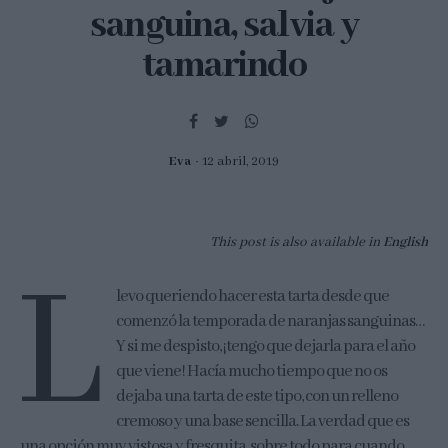
sanguina, salvia y
tamarindo
Eva
12 abril, 2019
This post is also available in
English
L
levo queriendo hacer esta tarta desde que
comenzó la temporada de naranjas sanguinas…
Y si me despisto, ¡tengo que dejarla para el año
que viene! Hacía mucho tiempo que no os
dejaba una tarta de este tipo, con un relleno
cremoso y una base sencilla. La verdad que es
una opción muy vistosa y fresquita, sobre todo para cuando