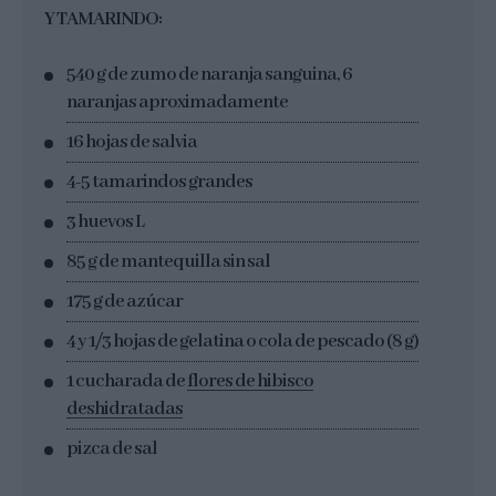
Y TAMARINDO:
540 g de zumo de naranja sanguina, 6
naranjas aproximadamente
16 hojas de salvia
4-5 tamarindos grandes
3 huevos L
85 g de mantequilla sin sal
175 g de azúcar
4 y 1/3 hojas de gelatina o cola de pescado (8 g)
1 cucharada de
flores de hibisco
deshidratadas
pizca de sal