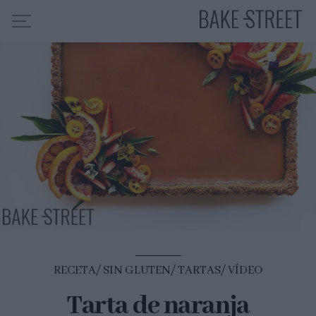
HOME
INDICE DE RECETAS
COLABORO CON
SOBRE MÍ
MIS CURSOS
CONTACTO
ES
EN
RECETA
SIN GLUTEN
TARTAS
VÍDEO
Tarta de naranja