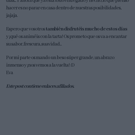
días... Y ahora que ya está todo entregado y hecho, lo que pienso
hacer es no parar en casa dentro de nuestras posibilidades,
jajaja.
Espero que vosotros
también disfrutéis mucho de estos días
y ¡qué os animéis con la tarta! Os prometo que os va a encantar
su sabor, frescura, suavidad...
Por mi parte os mando un beso súper grande, un abrazo
inmenso y ¡nos vemos a la vuelta! :D
Eva
Este post contiene enlaces afiliados.