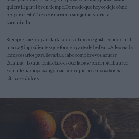
quiera llegar el buen tiempo. De modo que hoy os dejo cómo
preparar esta
Tarta de naranja sanguina, salvia y
tamarindo
.
Siempre que preparo tartas de este tipo, me gusta combinar al
menos 3 ingredientes que formen parte del relleno. Además de
los necesarios para llevarla a cabo como huevos, azúcar,
gelatina… Lo que tenía claro es que la base principal iba a ser
zumo de naranjas sanguinas, por lo que buscaba sabores
cítricos y dulces.