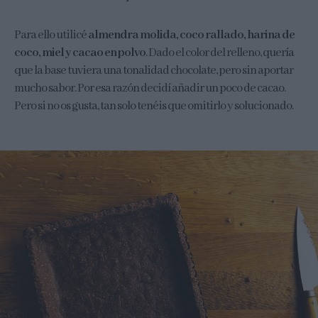
Para ello utilicé
almendra molida, coco rallado, harina de
coco, miel y cacao en polvo
. Dado el color del relleno, quería
que la base tuviera una tonalidad chocolate, pero sin aportar
mucho sabor. Por esa razón decidí añadir un poco de cacao.
Pero si no os gusta, tan solo tenéis que omitirlo y solucionado.