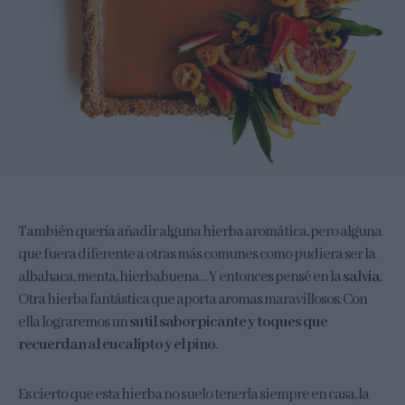
También quería añadir alguna hierba aromática, pero alguna
que fuera diferente a otras más comunes como pudiera ser la
albahaca, menta, hierbabuena… Y entonces pensé en la
salvia
.
Otra hierba fantástica que aporta aromas maravillosos. Con
ella lograremos un
sutil sabor picante y toques que
recuerdan al eucalipto y el pino
.
Es cierto que esta hierba no suelo tenerla siempre en casa, la