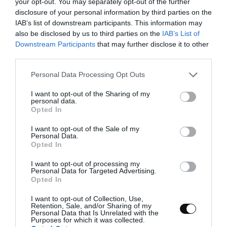
your opt-out. You may separately opt-out of the further
disclosure of your personal information by third parties on the
IAB’s list of downstream participants. This information may
Preparamos la base de almendra y coco.
also be disclosed by us to third parties on the
IAB’s List of
Downstream Participants
that may further disclose it to other
En un bol amplio añadimos la almendra
third parties.
molida junto con el coco rallado, la harina de
coco y la sal. Mezclamos con ayuda de una
Please note that this website/app uses one or more Google
Personal Data Processing Opt Outs
cuchara.
services and may gather and store information including but
not limited to your visit or usage behaviour. You may click to
I want to opt-out of the Sharing of my
Añadimos la miel junto con el aceite de coco y
personal data.
grant or deny consent to Google and its third-party tags to
Opted In
comenzamos a integrar los ingredientes.
use your data for below specified purposes in below Google
Tendremos que trabajar un poco con las
consent section.
I want to opt-out of the Sale of my
manos para lograr que los ingredientes se
Personal Data.
amalgamen.
Opted In
Incorporamos el cacao en polvo y mezclamos.
I want to opt-out of processing my
Personal Data for Targeted Advertising.
Opted In
Añadimos el agua poco a poco e integrando a
la vez. Tendremos que conseguir una masa
I want to opt-out of Collection, Use,
que no se quiebre pero sin excedernos al
Retention, Sale, and/or Sharing of my
Personal Data that Is Unrelated with the
hidratarla.
Purposes for which it was collected.