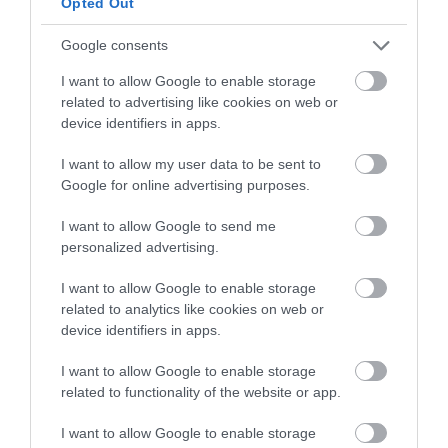
Opted Out
Pasamos la mezcla al
molde
. Lo haremos en
pequeñas porciones e iremos ajustando la
Google consents
mezcla a este, tanto la base como los laterales.
I want to allow Google to enable storage
Una vez que tengamos toda la mezcla
related to advertising like cookies on web or
repartida, nos ayudaremos de un vaso
device identifiers in apps.
pequeño, mazo o las manos para nivelar la
I want to allow my user data to be sent to
mezcla.
Google for online advertising purposes.
I want to allow Google to send me
personalized advertising.
Horneamos.
I want to allow Google to enable storage
Precalienta el horno a
175ºC con calor arriba
related to analytics like cookies on web or
y abajo
.
device identifiers in apps.
Horneamos a media altura durante
12
I want to allow Google to enable storage
minutos
.
related to functionality of the website or app.
Sacamos y colocamos sobre una rejilla.
I want to allow Google to enable storage