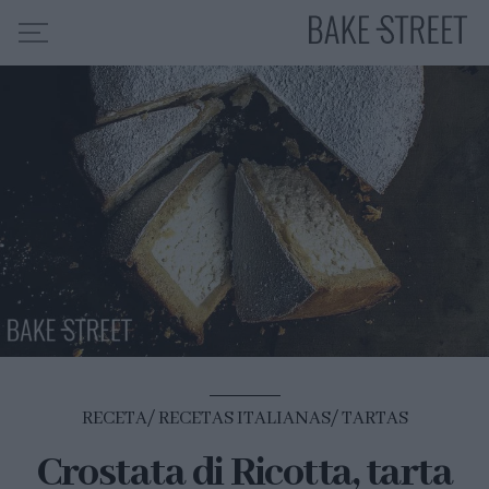
HOME
INDICE DE RECETAS
COLABORO CON
SOBRE MÍ
MIS CURSOS
CONTACTO
ES
EN
RECETA
RECETAS ITALIANAS
TARTAS
Crostata di Ricotta, tarta