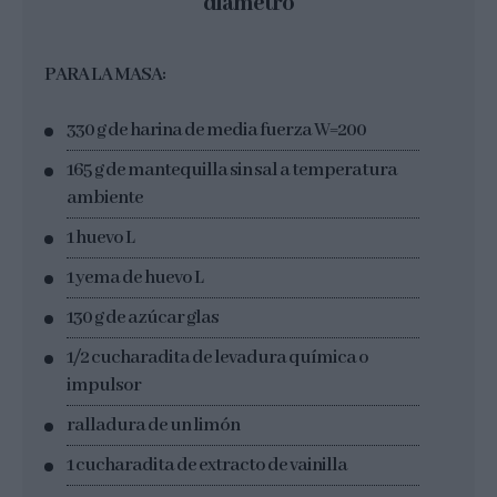
diámetro
PARA LA MASA:
330 g de harina de media fuerza W=200
165 g de mantequilla sin sal a temperatura
ambiente
1 huevo L
1 yema de huevo L
130 g de azúcar glas
1/2 cucharadita de levadura química o
impulsor
ralladura de un limón
1 cucharadita de extracto de vainilla