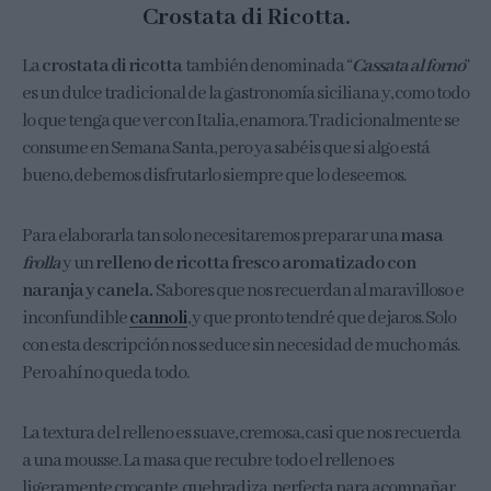
Crostata di Ricotta.
La
crostata di ricotta
también denominada “
Cassata al forno
”
es un dulce tradicional de la gastronomía siciliana y, como todo
lo que tenga que ver con Italia, enamora. Tradicionalmente se
consume en Semana Santa, pero ya sabéis que si algo está
bueno, debemos disfrutarlo siempre que lo deseemos.
Para elaborarla tan solo necesitaremos preparar una
masa
frolla
y un
relleno de ricotta fresco aromatizado con
naranja y canela.
Sabores que nos recuerdan al maravilloso e
inconfundible
cannoli
, y que pronto tendré que dejaros. Solo
con esta descripción nos seduce sin necesidad de mucho más.
Pero ahí no queda todo.
La textura del relleno es suave, cremosa, casi que nos recuerda
a una mousse. La masa que recubre todo el relleno es
ligeramente crocante, quebradiza, perfecta para acompañar