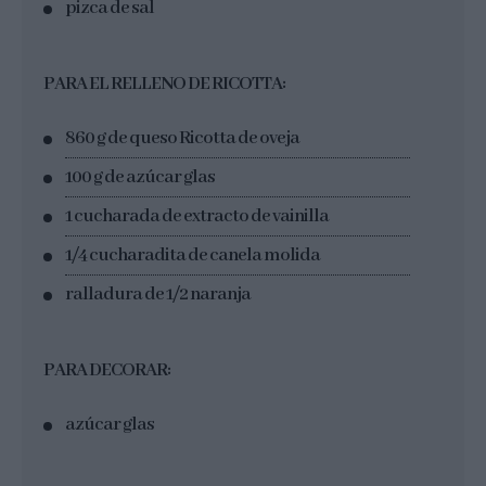
pizca de sal
PARA EL RELLENO DE RICOTTA:
860 g de queso Ricotta de oveja
100 g de azúcar glas
1 cucharada de extracto de vainilla
1/4 cucharadita de canela molida
ralladura de 1/2 naranja
PARA DECORAR:
azúcar glas