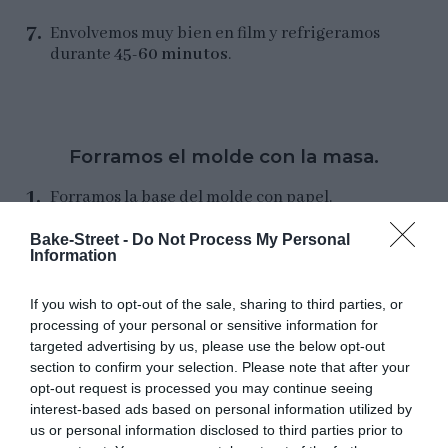
Envolvemos muy bien en film y refrigeramos
durante
45-60 minutos
.
Forramos el molde con la masa.
Forramos la base del molde con papel.
Engrasamos los laterales con mantequilla y
espolvoreamos con harina. Retiramos el
Bake-Street -
Do Not Process My Personal
Information
exceso y reservamos.
Sacamos los discos de masa del frío,
If you wish to opt-out of the sale, sharing to third parties, or
espolvoreamos ligeramente una superficie de
processing of your personal or sensitive information for
trabajo con harina y procedemos a extenderla.
targeted advertising by us, please use the below opt-out
Primero estiraremos la masa que recubre el
section to confirm your selection. Please note that after your
interior del molde.
opt-out request is processed you may continue seeing
interest-based ads based on personal information utilized by
us or personal information disclosed to third parties prior to