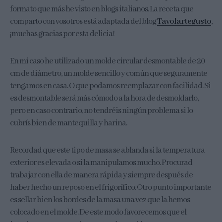
formato que más he visto en blogs italianos. La receta que
comparto con vosotros está adaptada del blog
Tavolartegusto
,
¡muchas gracias por esta delicia!
En mi caso he utilizado un molde circular desmontable de 20
cm de diámetro, un molde sencillo y común que seguramente
tengamos en casa. O que podamos reemplazar con facilidad. Si
es desmontable será más cómodo a la hora de desmoldarlo,
pero en caso contrario, no tendréis ningún problema si lo
cubrís bien de mantequilla y harina.
Recordad que este tipo de masa se ablanda si la temperatura
exterior es elevada o si la manipulamos mucho. Procurad
trabajar con ella de manera rápida y siempre después de
haber hecho un reposo en el frigorífico. Otro punto importante
es sellar bien los bordes de la masa una vez que la hemos
colocado en el molde. De este modo favorecemos que el