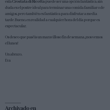
esta
Crostata di Ricotta
puede ser una opción fantástica. sin
duda es el postre ideal para terminar una comida familiar o de
amigos, pero también es fantástica para disfrutar a media
tarde. Bueno, en realidad a cualquier hora del día porque es
espectacular.
Os deseo que paséis un maravilloso fin de semana, ¡nos vemos
el lunes!
Un abrazo,
Eva
Archivado en