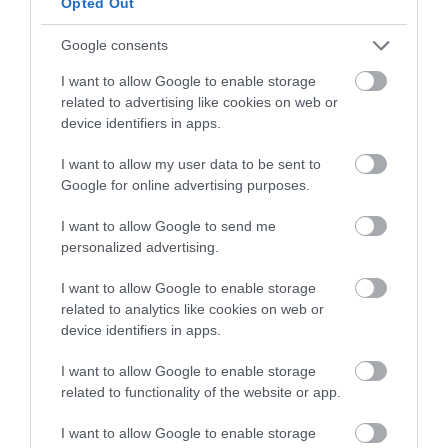
Opted Out
Google consents
I want to allow Google to enable storage
Nos ayudaremos de un rodillo y daremos un
related to advertising like cookies on web or
grosor de 5 mm
. Una vez que tengamos la
device identifiers in apps.
base estirada, colocamos sobre el molde.
Procuraremos ajustar bien el interior sin
I want to allow my user data to be sent to
manipular la masa en exceso para no
Google for online advertising purposes.
transferirla calor.
I want to allow Google to send me
personalized advertising.
I want to allow Google to enable storage
related to analytics like cookies on web or
device identifiers in apps.
I want to allow Google to enable storage
related to functionality of the website or app.
I want to allow Google to enable storage