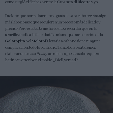
como surgió el flechazo entre la
Crostata di Ricotta
y yo.
Es cierto que normalmente me gusta llevar a cabo recetas algo
más laboriosas o que requieren un proceso más delicado y
preciso. Pero esta tarta me ha vuelto a recordar que en la
sencillez radica la felicidad. Lo mismo que me ocurrió con la
Galatopita
o el
Molotof
. Llevarla a cabo no tiene ninguna
complicación, todo lo contrario. Tan solo necesitaremos
elaborar una masa
frolla
y un relleno que tan solo requiere
batirlo y verterlo en el molde. ¿Fácil, verdad?