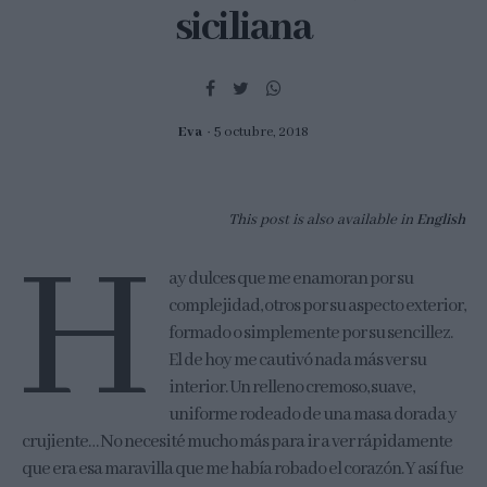
siciliana
Eva
5 octubre, 2018
This post is also available in
English
H
ay dulces que me enamoran por su
complejidad, otros por su aspecto exterior,
formado o simplemente por su sencillez.
El de hoy me cautivó nada más ver su
interior. Un relleno cremoso, suave,
uniforme rodeado de una masa dorada y
crujiente… No necesité mucho más para ir a ver rápidamente
que era esa maravilla que me había robado el corazón. Y así fue