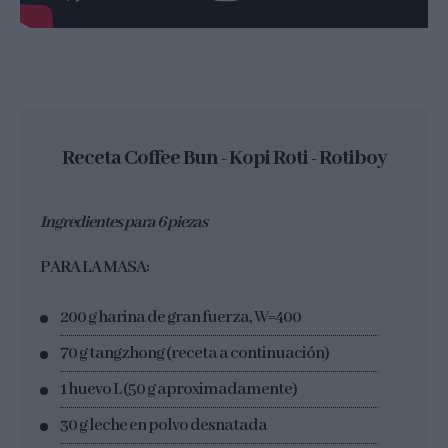
Receta Coffee Bun - Kopi Roti - Rotiboy
Ingredientes para 6 piezas
PARA LA MASA:
200 g harina de gran fuerza, W=400
70 g tangzhong (receta a continuación)
1 huevo L (50 g aproximadamente)
30 g leche en polvo desnatada