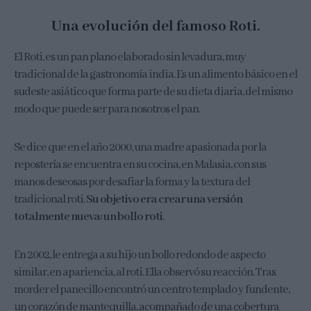
Una evolución del famoso Roti.
El Roti, es un pan plano elaborado sin levadura, muy
tradicional de la gastronomía india. Es un alimento básico en el
sudeste asiático que forma parte de su dieta diaria, del mismo
modo que puede ser para nosotros el pan.
Se dice que en el año 2000, una madre apasionada por la
repostería se encuentra en su cocina, en Malasia, con sus
manos deseosas por desafiar la forma y la textura del
tradicional roti.
Su objetivo era crear una versión
totalmente nueva: un bollo roti
.
En 2002, le entrega a su hijo un bollo redondo de aspecto
similar, en apariencia, al roti. Ella observó su reacción. Tras
morder el panecillo encontró un centro templado y fundente,
un corazón de mantequilla, acompañado de una cobertura