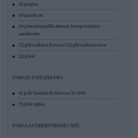
45 g agua
40 g azúcar
30 g mantequilla sin sal, temperatura
ambiente
7,5 g levadura fresca ó 2,5 g levadura seca
3,5 g sal
PARA EL TANGZHONG:
15 g
de
harina de fuerza, W=200
75 g de agua
PARA LA COBERTURA DE CAFÉ: