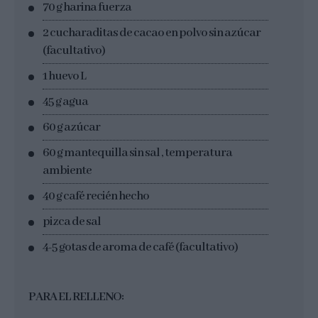
70 g harina fuerza
2 cucharaditas de cacao en polvo sin azúcar
(facultativo)
1 huevo L
45 g agua
60 g azúcar
60 g mantequilla sin sal , temperatura
ambiente
40 g café recién hecho
pizca de sal
4-5 gotas de aroma de café (facultativo)
PARA EL RELLENO: