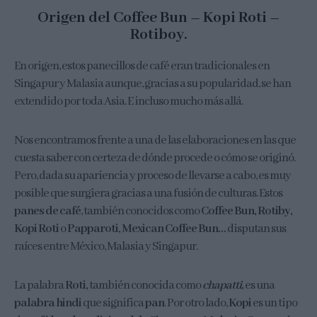
Origen del Coffee Bun – Kopi Roti –
Rotiboy.
En origen, estos panecillos de café eran tradicionales en
Singapur y Malasia aunque, gracias a su popularidad, se han
extendido por toda Asia. E incluso mucho más allá.
Nos encontramos frente a una de las elaboraciones en las que
cuesta saber con certeza de dónde procede o cómo se originó.
Pero, dada su apariencia y proceso de llevarse a cabo, es muy
posible que surgiera gracias a una fusión de culturas. Estos
panes de café
, también conocidos como
Coffee Bun, Rotiby,
Kopi Roti
o
Papparoti, Mexican Coffee Bun…
disputan sus
raíces entre México, Malasia y Singapur.
La palabra
Roti,
también conocida como
chapatti,
es una
palabra hindi
que significa
pan
. Por otro lado,
Kopi
es un tipo