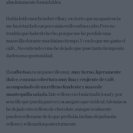
absolutamente formidables.
Había leído mucho sobre ellos y, es cierto, que su apariencia
me ha retardado un poco más en llevarlos a cabo. Pero no
tendría que haberlo hecho, porque me he perdido una
maravilla durante muchísimo tiempo. Y con lo que me gusta el
café… No entiendo como he dejado que pase tanto tiempo sin
darles una oportunidad.
El
coffee bun
, es un panecillo muy,
muy tierno, ligeramente
dulce, con una cobertura muy fina y crujiente de café,
acompañado de un relleno fundente y suave
de
mantequilla salada
. Este relleno es el más tradicional y, por
sencillo que pueda parecer, os aseguro que es ideal. Además os
he dejado otro relleno de chocolate, aunque realmente
pueden rellenarse de lo que prefiráis. Incluso dejarlos sin
relleno y rellenarlos posteriormente.