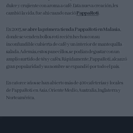
dulce y crujiente con aroma a café. Esta nueva creación, les
cambió la vida. fue ahí cuando nació
PappaRoti
.
En 2003,
se abre la primera tienda PappaRoti en Malasia
,
donde se venden bollos roti recién hechos con su
inconfundible cubierta de café y un interior de mantequilla
salada. Además, estos panecillos, se podían degustar con un
amplio surtido de tés y cafés. Rápidamente, PappaRoti, alcanzó
gran popularidad y su nombre se expandió por todo el país.
En catorce años se han abierto más de 400 cafeterías y locales
de PappaRoti en Asia, Oriente Medio, Australia, Inglaterra y
Norteamérica.