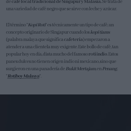
de
café local tradicional de Singapur y Malasia.
Se trata de
una variedad de café negro que se sirve con leche y azúcar.
El término “
Kopi Roti
” es técnicamente un tipo de café, un
concepto originario de Singapur cuando los
kopi tiams
(palabra malaya que significa
cafetería
) empezaron a
atender a una clientela muy exigente. Este bollo de café, tan
popular hoy en día, dista mucho del famoso
roti indio
. Estos
panes dulces no tienen origen indio ni mexicano, sino que
surgieron en una panadería de
Bukit Mertajam
, en
Penang
,
“
Rotiboy Malasya
“.