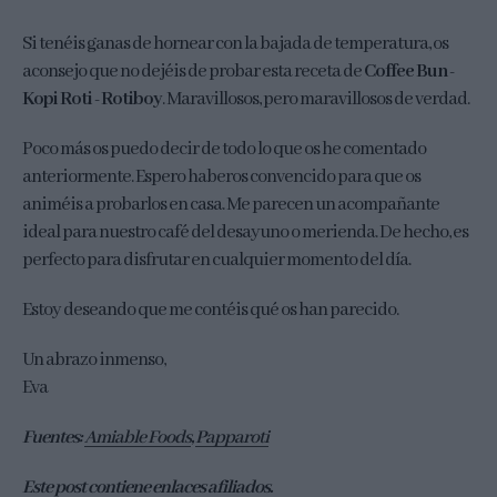
Si tenéis ganas de hornear con la bajada de temperatura, os
aconsejo que no dejéis de probar esta receta de
Coffee Bun -
Kopi Roti - Rotiboy
. Maravillosos, pero maravillosos de verdad.
Poco más os puedo decir de todo lo que os he comentado
anteriormente. Espero haberos convencido para que os
animéis a probarlos en casa. Me parecen un acompañante
ideal para nuestro café del desayuno o merienda. De hecho, es
perfecto para disfrutar en cualquier momento del día.
Estoy deseando que me contéis qué os han parecido.
Un abrazo inmenso,
Eva
Fuentes:
Amiable Foods
,
Papparoti
Este post contiene enlaces afiliados.