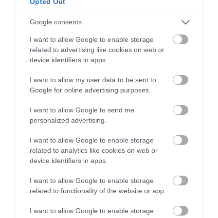
Opted Out
removemos con ayuda de unas varillas.
Dejamos al calor, sin dejar de remover, hasta
Google consents
que espese ligeramente.
I want to allow Google to enable storage
Si disponemos de termómetro digital nos
related to advertising like cookies on web or
podremos ayudar de este para saber cuando
device identifiers in apps.
estará listo. En el momento que el tangzhong
alcance
65ºC aproximadamente
, retiramos.
I want to allow my user data to be sent to
Google for online advertising purposes.
Pasamos a un recipiente hermético, tapamos y
dejamos enfriar completamente.
I want to allow Google to send me
personalized advertising.
Si lo deseamos, podemos elaborarlo la noche
anterior. Una vez que haya enfriado,
I want to allow Google to enable storage
refrigeramos.
related to analytics like cookies on web or
device identifiers in apps.
I want to allow Google to enable storage
related to functionality of the website or app.
Preparamos la masa.
I want to allow Google to enable storage