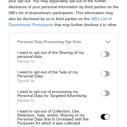
your opt-out. You may separately opt-out of the further
disclosure of your personal information by third parties on the
varillas
IAB’s list of downstream participants. This information may
rejilla de enfriado
also be disclosed by us to third parties on the
IAB’s List of
Downstream Participants
that may further disclose it to other
termómetro digital de cocina (facultativo)
third parties.
Please note that this website/app uses one or more Google
Personal Data Processing Opt Outs
services and may gather and store information including but
not limited to your visit or usage behaviour. You may click to
I want to opt-out of the Sharing of my
personal data.
grant or deny consent to Google and its third-party tags to
Opted In
use your data for below specified purposes in below Google
consent section.
I want to opt-out of the Sale of my
Personal Data.
Opted In
Elaboración
I want to opt-out of processing my
Personal Data for Targeted Advertising.
Opted In
Preparamos el tangzhong.
I want to opt-out of Collection, Use,
Retention, Sale, and/or Sharing of my
Personal Data that Is Unrelated with the
En un cazo pequeño añadimos el agua junto
Purposes for which it was collected.
con la harina, colocamos a
calor bajo
y