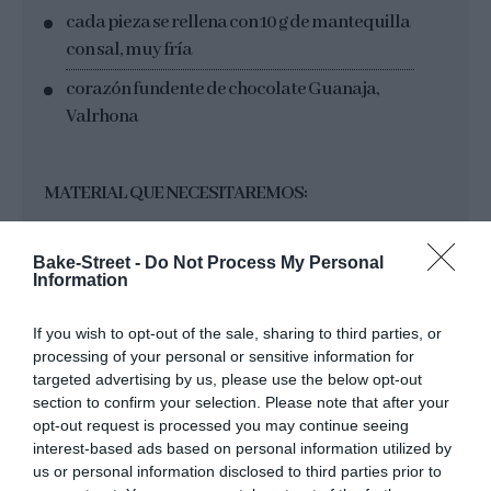
cada pieza se rellena con 10 g de mantequilla
con sal, muy fría
corazón fundente de chocolate Guanaja,
Valrhona
MATERIAL QUE NECESITAREMOS:
rasqueta
Bake-Street -
Do Not Process My Personal
Information
báscula digital
boles
If you wish to opt-out of the sale, sharing to third parties, or
processing of your personal or sensitive information for
bandeja perforada, la mía es de DeBuyer
targeted advertising by us, please use the below opt-out
section to confirm your selection. Please note that after your
teflón o silpat
opt-out request is processed you may continue seeing
manga pastelera
interest-based ads based on personal information utilized by
us or personal information disclosed to third parties prior to
espátula de silicona