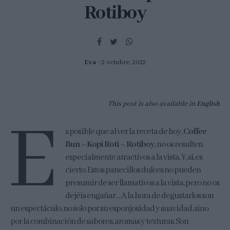
Rotiboy
Eva
2 octubre, 2022
This post is also available in
English
E
s posible que al ver la receta de hoy,
Coffee
Bun – Kopi Roti – Rotiboy
, no os resulten
especialmente atractivos a la vista. Y, sí, es
cierto. Estos panecillos dulces no pueden
presumir de ser llamativos a la vista, pero no os
dejéis engañar… A la hora de degustarlos son
un espectáculo, no solo por su esponjosidad y suavidad, sino
por la combinación de sabores, aromas y texturas. Son