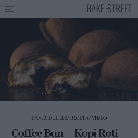
HOME
INDICE DE RECETAS
COLABORO CON
SOBRE MÍ
MIS CURSOS
CONTACTO
ES
EN
PANES DULCES
RECETA
VÍDEO
Coffee Bun – Kopi Roti –