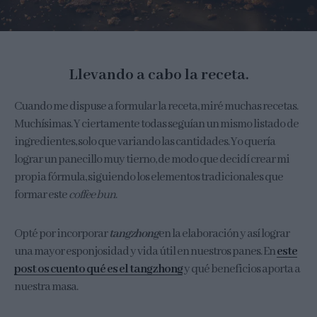
Llevando a cabo la receta.
Cuando me dispuse a formular la receta, miré muchas recetas.
Muchísimas. Y ciertamente todas seguían un mismo listado de
ingredientes, solo que variando las cantidades. Yo quería
lograr un panecillo muy tierno, de modo que decidí crear mi
propia fórmula, siguiendo los elementos tradicionales que
formar este
coffee bun
.
Opté por incorporar
tangzhong
en la elaboración y así lograr
una mayor esponjosidad y vida útil en nuestros panes. En
este
post os cuento qué es el tangzhong
y qué beneficios aporta a
nuestra masa.