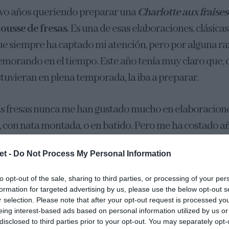
evo años queriendo preparar una
Charlotte aux fraises
ousse de fresas
. Es una de esas elaboraciones, clásicas
e siempre ha captado mi atención, pero por alguna ra
morando en el tiempo. Este año tenía muy claro que, c
tuvieran en plena temporada, la iba a preparar.
s fresas nunca me han gustado mucho en elaboraciones
l, con nata montada, o en batido. Pero me ha costado a
recetas dulces. Sé que puede parecer extraño, pero nun
et -
Do Not Process My Personal Information
preferidas. Ahora, supongo que será el paso del tiemp
 los años, me gustan. Y las disfruto, mucho.
to opt-out of the sale, sharing to third parties, or processing of your per
formation for targeted advertising by us, please use the below opt-out s
r selection. Please note that after your opt-out request is processed y
podía entender porqué a la gente le gustaba el helado 
eing interest-based ads based on personal information utilized by us or
Frigopie
(que tampoco era uno de mis preferidos, yo e
disclosed to third parties prior to your opt-out. You may separately opt-