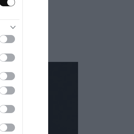
aborar un
te último es
lar y sorprender,