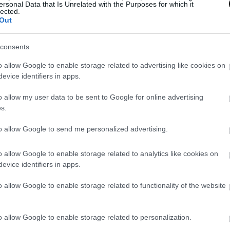
ersonal Data that Is Unrelated with the Purposes for which it
lected.
Out
ta
Charlota con mousse de fresas
, tendremos que el
t à la cuillere
“
, una
mousse de fresas
y
mazapán
. Es
consents
to que es parte de la decoración, pero si os gusta mode
o allow Google to enable storage related to advertising like cookies on
nimaros con este proceso también.
evice identifiers in apps.
o allow my user data to be sent to Google for online advertising
s.
to allow Google to send me personalized advertising.
o allow Google to enable storage related to analytics like cookies on
evice identifiers in apps.
o allow Google to enable storage related to functionality of the website
o allow Google to enable storage related to personalization.