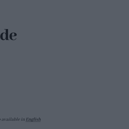
 de
o available in
English