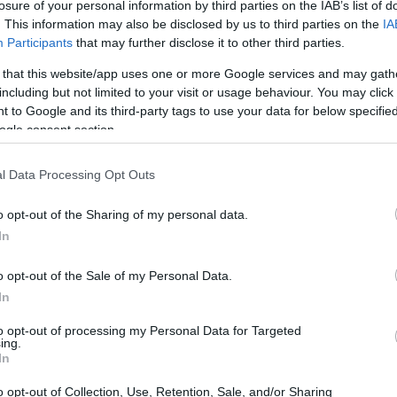
losure of your personal information by third parties on the IAB’s list of
 Choc
), no me he pedido un helado de fresa en mi vida.
. This information may also be disclosed by us to third parties on the
IA
 comedor del colegio, cuando llegaba mayo, solían pon
Participants
that may further disclose it to other third parties.
 de helado. Rezaba porque no me tocara una combinad
 that this website/app uses one or more Google services and may gath
including but not limited to your visit or usage behaviour. You may click 
ror, jajaja.
 to Google and its third-party tags to use your data for below specifi
ogle consent section.
e de fresa… ¿Por qué? ¿De dónde sale ese postre? ¿Cuál 
l Data Processing Opt Outs
orque yo no la encontraba por ningún sitio.
o opt-out of the Sharing of my personal data.
In
o que comerme mis palabras… Me gusta la fresa, me gu
usta la vida repletas de fresas en general. Menos los pet
o opt-out of the Sale of my Personal Data.
In
y, os traigo una receta que no solo he disfrutado elabo
to opt-out of processing my Personal Data for Targeted
ing.
dola. Creo que es la elaboración hecha con fresas qu
In
. Y, espero, os pase igual que a mí.
o opt-out of Collection, Use, Retention, Sale, and/or Sharing