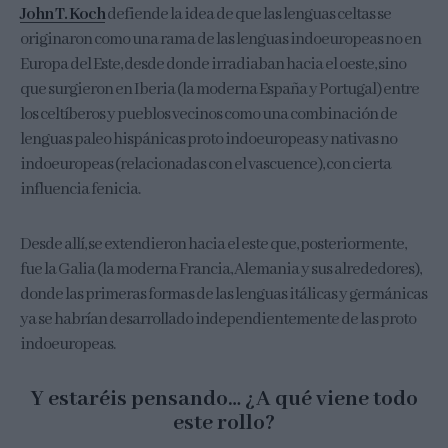
John T. Koch
defiende la idea de que las lenguas celtas se
originaron como una rama de las lenguas indoeuropeas no en
Europa del Este, desde donde irradiaban hacia el oeste, sino
que surgieron en Iberia (la moderna España y Portugal) entre
los celtíberos y pueblos vecinos como una combinación de
lenguas paleo hispánicas proto indoeuropeas y nativas no
indoeuropeas (relacionadas con el vascuence), con cierta
influencia fenicia.
Desde allí, se extendieron hacia el este que, posteriormente,
fue la Galia (la moderna Francia, Alemania y sus alrededores),
donde las primeras formas de las lenguas itálicas y germánicas
ya se habrían desarrollado independientemente de las proto
indoeuropeas.
Y estaréis pensando… ¿A qué viene todo
este rollo?