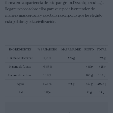
forma en la apariencia de este pan grian. De ahí que os haga
llegar un poco sobre ellos para que podáis entender, de
manera más cercana y exacta, la razón por la que he elegido
esta palabra y esta civilización.
INGREDIENTES
% PANADERO
MASA MADRE
RESTO
TOTAL
Harina Multicereali
9,55 %
57,5 g
57,5 g
Harina de fuerza
73,85 %
445 g
445 g
Harina de centeno
16,6%
100 g
100 g
Agua
67,6 %
57,5 g
350 g
407,5 g
Sal
1,8%
11 g
11 g