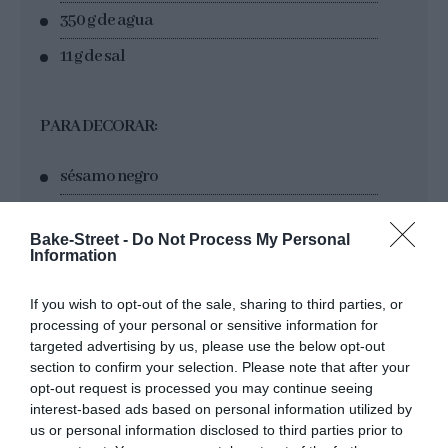
350 g de agua
11 g de sal
PARA DECORAR:
sésamo negro
harina
Bake-Street -
Do Not Process My Personal
Information
MATERIAL QUE NECESITAREMOS:
If you wish to opt-out of the sale, sharing to third parties, or
processing of your personal or sensitive information for
amasadora
(facultativo)
targeted advertising by us, please use the below opt-out
báscula digital
section to confirm your selection. Please note that after your
opt-out request is processed you may continue seeing
rasqueta y espátula
interest-based ads based on personal information utilized by
us or personal information disclosed to third parties prior to
papel de horno