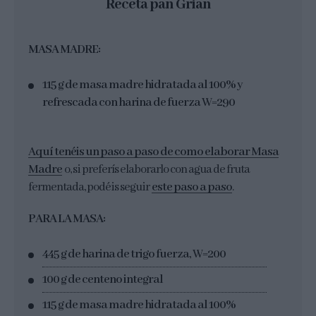
Receta pan Grian
MASA MADRE:
115 g de masa madre hidratada al 100% y
refrescada con harina de fuerza W=290
Aquí tenéis un paso a paso de como elaborar Masa
Madre
o, si preferís elaborarlo con agua de fruta
fermentada, podéis seguir
este paso a paso
.
PARA LA MASA:
445 g de harina de trigo fuerza, W=200
100 g de centeno integral
115 g de masa madre hidratada al 100%