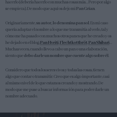
hacerlo (debería hacerlo con muchas cosas más… Pero por algo
se empieza). De modo que aquí os dejo mi
Pan Grian
.
Originariamente,
su autor, lo denomina pan sol
. En mi caso
quería adaptar el nombre a lo que me transmitía al verlo, tal y
cómo me ha pasado con muchos otros panes que he creado y os
he dejado en el blog;
Pan Hveiti
,
Flechtkottbröt
,
Pan Shibari
…
Muchas veces, cuando llevo a cabo un pan o una elaboración,
siento que
debo darle un nombre que cuente algo sobre él
.
Considero que todos los seres vivos y todas las cosas, tienen
algo que contar o transmitir. Creo que es algo importante, casi
al mismo nivel de lo que estamos creando y mostrando. De
modo que me puse a buscar información para poder darle un
nombre adecuado.