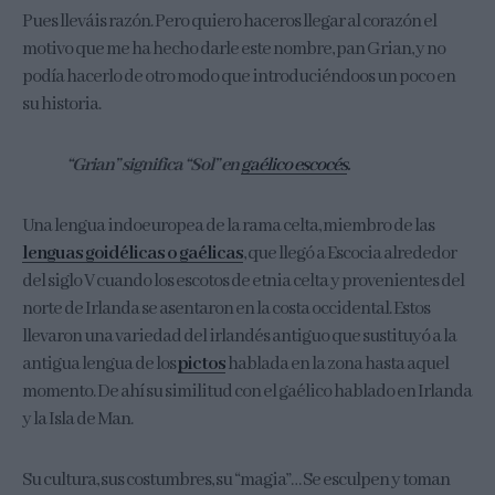
Pues lleváis razón. Pero quiero haceros llegar al corazón el
motivo que me ha hecho darle este nombre, pan Grian, y no
podía hacerlo de otro modo que introduciéndoos un poco en
su historia.
“Grian” significa “Sol” en
gaélico escocés
.
Una lengua indoeuropea de la rama celta, miembro de las
lenguas goidélicas o gaélicas
, que llegó a Escocia alrededor
del siglo V cuando los escotos de etnia celta y provenientes del
norte de Irlanda se asentaron en la costa occidental. Estos
llevaron una variedad del irlandés antiguo que sustituyó a la
antigua lengua de los
pictos
hablada en la zona hasta aquel
momento. De ahí su similitud con el gaélico hablado en Irlanda
y la Isla de Man.
Su cultura, sus costumbres, su “magia”… Se esculpen y toman