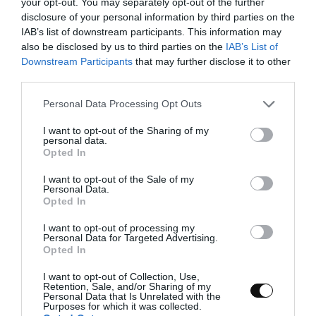
your opt-out. You may separately opt-out of the further
disclosure of your personal information by third parties on the
cuchilla o lame
IAB’s list of downstream participants. This information may
plancha de acero o piedra (facultativo, pero
also be disclosed by us to third parties on the
IAB’s List of
Downstream Participants
that may further disclose it to other
recomendable)
third parties.
Please note that this website/app uses one or more Google
Personal Data Processing Opt Outs
services and may gather and store information including but
not limited to your visit or usage behaviour. You may click to
I want to opt-out of the Sharing of my
personal data.
grant or deny consent to Google and its third-party tags to
Opted In
use your data for below specified purposes in below Google
consent section.
I want to opt-out of the Sale of my
Personal Data.
Elaboración
Opted In
I want to opt-out of processing my
Personal Data for Targeted Advertising.
Opted In
PRIMER DÍA
I want to opt-out of Collection, Use,
Preparamos la masa del pan Grian.
Retention, Sale, and/or Sharing of my
Personal Data that Is Unrelated with the
Purposes for which it was collected.
En un bol grande añadimos las harinas junto