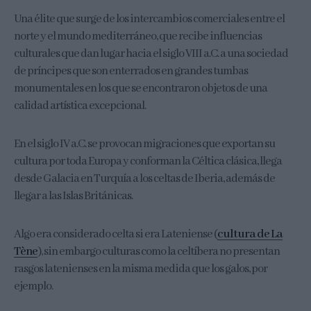
Una élite que surge de los intercambios comerciales entre el
norte y el mundo mediterráneo, que recibe influencias
culturales que dan lugar hacia el siglo VIII a.C. a una sociedad
de príncipes que son enterrados en grandes tumbas
monumentales en los que se encontraron objetos de una
calidad artística excepcional.
En el siglo IV a.C. se provocan migraciones que exportan su
cultura por toda Europa y conforman la Céltica clásica, llega
desde Galacia en Turquía a los celtas de Iberia, además de
llegar a las Islas Británicas.
Algo era considerado celta si era Lateniense (
cultura de La
Tène
), sin embargo culturas como la celtíbera no presentan
rasgos latenienses en la misma medida que los galos, por
ejemplo.