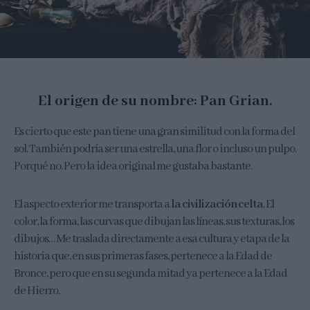
El origen de su nombre: Pan Grian.
Es cierto que este pan tiene una gran similitud con la forma del
sol. También podría ser una estrella, una flor o incluso un pulpo.
Porqué no. Pero la idea original me gustaba bastante.
El aspecto exterior me transporta a
la civilización celta
. El
color, la forma, las curvas que dibujan las líneas, sus texturas, los
dibujos… Me traslada directamente a esa cultura y etapa de la
historia que, en sus primeras fases, pertenece a la Edad de
Bronce, pero que en su segunda mitad ya pertenece a la Edad
de Hierro.