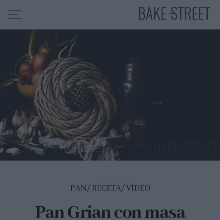
HOME
INDICE DE RECETAS
COLABORO CON
SOBRE MÍ
MIS CURSOS
CONTACTO
ES
EN
PAN
RECETA
VÍDEO
Pan Grian con masa