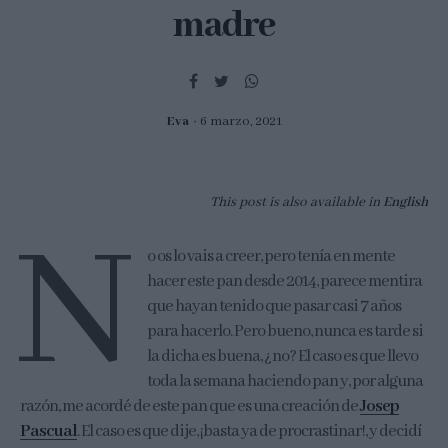
madre
Eva
6 marzo, 2021
This post is also available in
English
N
o os lo vais a creer, pero tenía en mente
hacer este pan desde 2014, parece mentira
que hayan tenido que pasar casi 7 años
para hacerlo. Pero bueno, nunca es tarde si
la dicha es buena, ¿no? El caso es que llevo
toda la semana haciendo pan y, por alguna
razón, me acordé de este pan que es una creación de
Josep
Pascual
. El caso es que dije, ¡basta ya de procrastinar!, y decidí