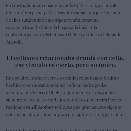
En la actualidad se considera que la Céltica antigua no sólo
tenía un área principal y varias derivadas sino que cada una
de ellas, surgiendo de un origen común, presenta
características distintas; la hispana, la insular, la
centroeuropea, la de la Península Itálica y la de los Gálatas de
Anatolia.
El celtismo relacionaba druida con celta,
ese vínculo es cierto, pero no único.
Esta palabra nos hace ver a los druidas como magos, brujos o
hechiceros en nuestras mentes (influenciados por las
aventuras de Asterix y Obelis, seguramente). Trabajando
siempre en pócimas y brebajes curativos o poderosos. Pero en
realidad
eran filósofos y teólogos
que, gracias a su exigente
educación, adquirieron un gran prestigio en la antigua Galia.
Los druidas dominan el arte adivinatorio así como todas las