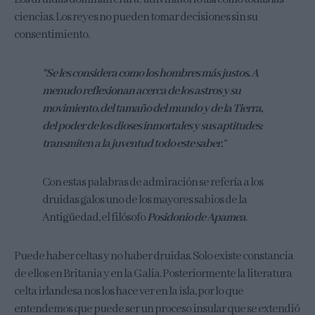
ciencias. Los reyes no pueden tomar decisiones sin su
consentimiento.
“Se les considera como los hombres más justos. A
menudo reflexionan acerca de los astros y su
movimiento, del tamaño del mundo y de la Tierra,
del poder de los dioses inmortales y sus aptitudes;
transmiten a la juventud todo este saber.
“
Con estas palabras de admiración se refería a los
druidas galos uno de los mayores sabios de la
Antigüedad, el filósofo
Posidonio de Apamea
.
Puede haber celtas y no haber druidas. Solo existe constancia
de ellos en Britania y en la Galia. Posteriormente la literatura
celta irlandesa nos los hace ver en la isla, por lo que
entendemos que puede ser un proceso insular que se extendió