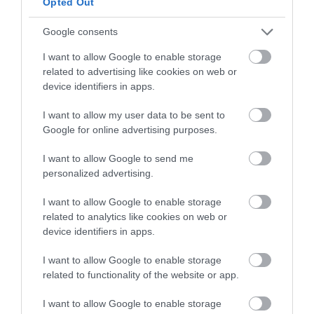
Opted Out
con el agua, mezclamos con las manos (en mi
caso con la
KitchenAid
durante 4 minutos)
Google consents
hasta obtener una masa homogénea.
Cubrimos con un gorro de ducha y hacemos
I want to allow Google to enable storage
autolisis durante
60 minutos
.
related to advertising like cookies on web or
device identifiers in apps.
Añadimos la masa madre y amasamos con el
gancho a
velocidad 1 durante 5 minutos
. En
I want to allow my user data to be sent to
caso de hacerlo con las manos, amasaremos y
Google for online advertising purposes.
plegaremos hasta integrar por completo la
masa madre en la masa.
I want to allow Google to send me
personalized advertising.
Cubrimos el bol y dejamos reposar durante
15
minutos
.
I want to allow Google to enable storage
related to analytics like cookies on web or
Incorporamos la sal. Plegamos con suavidad
device identifiers in apps.
para distribuirla e integrarla en la masa.
I want to allow Google to enable storage
Pasamos a una superficie de trabajo limpia,
related to functionality of the website or app.
sin nada de harina, y terminamos de amasar a
mano en caso de que hayamos hecho la
I want to allow Google to enable storage