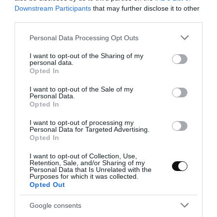
un relleno suculento? Si es que sí y/o antes de terminar de leer la
Downstream Participants
that may further disclose it to other
frase, ya habíais...
third parties.
Please note that this website/app uses one or more Google
Personal Data Processing Opt Outs
services and may gather and store information including but
not limited to your visit or usage behaviour. You may click to
I want to opt-out of the Sharing of my
Eva
24 abril, 2017
personal data.
grant or deny consent to Google and its third-party tags to
Opted In
use your data for below specified purposes in below Google
consent section.
I want to opt-out of the Sale of my
Personal Data.
Opted In
I want to opt-out of processing my
Personal Data for Targeted Advertising.
Opted In
I want to opt-out of Collection, Use,
Retention, Sale, and/or Sharing of my
Personal Data that Is Unrelated with the
Purposes for which it was collected.
Opted Out
Google consents