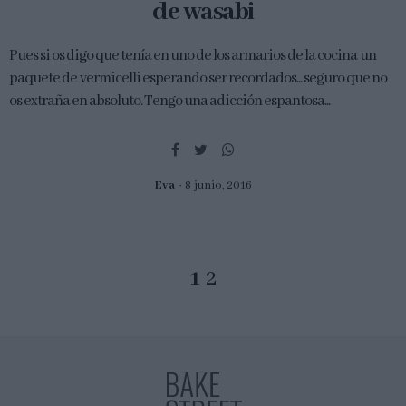
de wasabi
Pues si os digo que tenía en uno de los armarios de la cocina un
paquete de vermicelli esperando ser recordados... seguro que no
os extraña en absoluto. Tengo una adicción espantosa...
Eva
8 junio, 2016
1
2