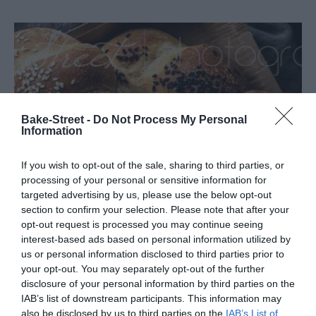
Bake-Street -
Do Not Process My Personal
Information
If you wish to opt-out of the sale, sharing to third parties, or
processing of your personal or sensitive information for
targeted advertising by us, please use the below opt-out
section to confirm your selection. Please note that after your
opt-out request is processed you may continue seeing
interest-based ads based on personal information utilized by
us or personal information disclosed to third parties prior to
Panecillos Kaiser
your opt-out. You may separately opt-out of the further
disclosure of your personal information by third parties on the
¿Sois de los que os gusta disfrutar de un buen panecillo casero con
IAB’s list of downstream participants. This information may
also be disclosed by us to third parties on the
IAB’s List of