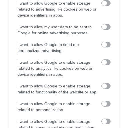
I want to allow Google to enable storage
related to advertising like cookies on web or
device identifiers in apps.
I want to allow my user data to be sent to
Google for online advertising purposes.
Nordic Stone Age Bread
I want to allow Google to send me
personalized advertising.
La receta que os dejo hoy me resultó muy impactante y atractiva
I want to allow Google to enable storage
cuando la vi, partiendo de su nombre y terminando por su
related to analytics like cookies on web or
apariencia, que me resulta muy peculiar. Nordic Stone...
device identifiers in apps.
I want to allow Google to enable storage
related to functionality of the website or app.
Eva
8 marzo, 2017
I want to allow Google to enable storage
related to personalization.
I want to allow Google to enable storage
related to security, including authentication