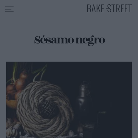
Sésamo negro
HOME
INDICE DE RECETAS
COLABORO CON
SOBRE MÍ
MIS CURSOS
CONTACTO
ES
EN