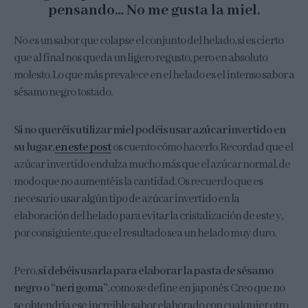
pensando… No me gusta la miel.
No es un sabor que colapse el conjunto del helado, sí es cierto
que al final nos queda un ligero regusto, pero en absoluto
molesto. Lo que más prevalece en el helado es el intenso sabor a
sésamo negro tostado.
Si no queréis utilizar miel podéis usar azúcar invertido en
su lugar
,
en este post
os cuento cómo hacerlo. Recordad que el
azúcar invertido endulza mucho más que el azúcar normal, de
modo que no aumentéis la cantidad. Os recuerdo que es
necesario usar algún tipo de azúcar invertido en la
elaboración del helado para evitar la cristalización de este y,
por consiguiente, que el resultado sea un helado muy duro.
Pero,
sí debéis usarla para elaborar la pasta de sésamo
negro o “neri goma”
, como se define en japonés. Creo que no
se obtendría ese increíble sabor elaborado con cualquier otro