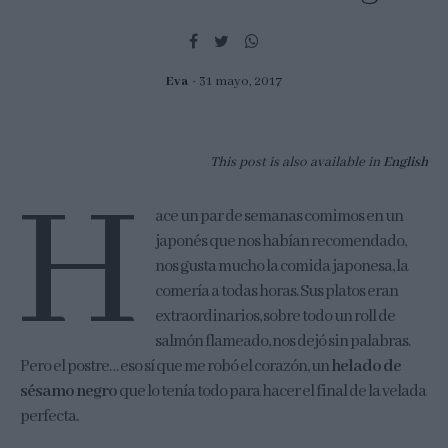
Eva
31 mayo, 2017
This post is also available in
English
H
ace un par de semanas comimos en un
japonés que nos habían recomendado,
nos gusta mucho la comida japonesa, la
comería a todas horas. Sus platos eran
extraordinarios, sobre todo un roll de
salmón flameado, nos dejó sin palabras.
Pero el postre… eso sí que me robó el corazón, un
helado de
sésamo negro
que lo tenía todo para hacer el final de la velada
perfecta.