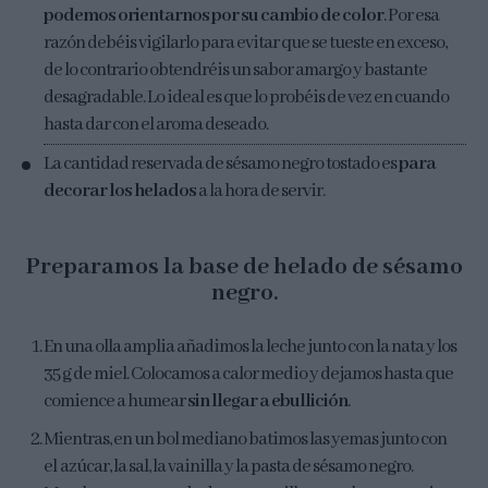
podemos orientarnos por su cambio de color
. Por esa
razón debéis vigilarlo para evitar que se tueste en exceso,
de lo contrario obtendréis un sabor amargo y bastante
desagradable. Lo ideal es que lo probéis de vez en cuando
hasta dar con el aroma deseado.
La cantidad reservada de sésamo negro tostado es
para
decorar los helados
a la hora de servir.
Preparamos la base de helado de sésamo
negro.
En una olla amplia añadimos la leche junto con la nata y los
35 g de miel. Colocamos a calor medio y dejamos hasta que
comience a humear
sin llegar a ebullición
.
Mientras, en un bol mediano batimos las yemas junto con
el azúcar, la sal, la vainilla y la pasta de sésamo negro.