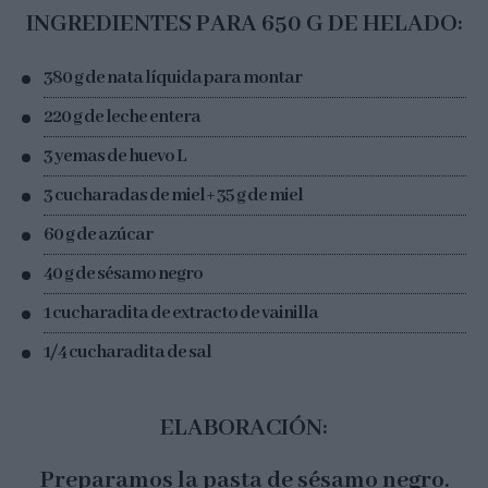
INGREDIENTES PARA 650 G DE HELADO:
380 g de nata líquida para montar
220 g de leche entera
3 yemas de huevo L
3 cucharadas de miel + 35 g de miel
60 g de azúcar
40 g de sésamo negro
1 cucharadita de extracto de vainilla
1/4 cucharadita de sal
ELABORACIÓN:
Preparamos la pasta de sésamo negro.