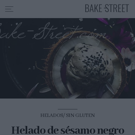
HOME
INDICE DE RECETAS
COLABORO CON
SOBRE MÍ
MIS CURSOS
CONTACTO
ES
EN
HELADOS
SIN GLUTEN
Helado de sésamo negro