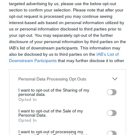
targeted advertising by us, please use the below opt-out
Retiramos del calor, vertemos en un recipiente/tupper y
section to confirm your selection. Please note that after your
dejamos enfriar por completo.
opt-out request is processed you may continue seeing
interest-based ads based on personal information utilized by
Una vez que haya enfriado, cubrimos con film o tapamos
us or personal information disclosed to third parties prior to
con su propia tapa e introducimos en el frigorífico durante
your opt-out. You may separately opt-out of the further
toda la noche.
disclosure of your personal information by third parties on the
IAB’s list of downstream participants. This information may
also be disclosed by us to third parties on the
IAB’s List of
Mantecamos el helado.
Downstream Participants
that may further disclose it to other
third parties.
Vertemos la mezcla en la heladera y dejamos trabajar
Please note that this website/app uses one or more Google
Personal Data Processing Opt Outs
durante 15-20 minutos, la base de helado deberá adquirir
services and may gather and store information including but
cuerpo.
not limited to your visit or usage behaviour. You may click to
I want to opt-out of the Sharing of my
personal data.
grant or deny consent to Google and its third-party tags to
Opted In
Una vez que este listo, volcamos el helado en un recipiente
use your data for below specified purposes in below Google
hermético e introducimos en el congelador un mínimo de
6
consent section.
I want to opt-out of the Sale of my
Personal Data.
horas o hasta el día siguiente
.
Opted In
I want to opt-out of processing my