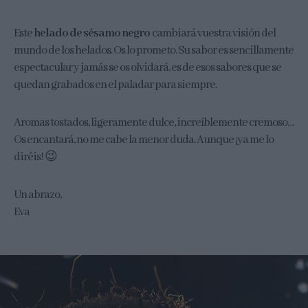
Este
helado de sésamo negro
cambiará vuestra visión del
mundo de los helados. Os lo prometo. Su sabor es sencillamente
espectacular y jamás se os olvidará, es de esos sabores que se
quedan grabados en el paladar para siempre.
Aromas tostados, ligeramente dulce, increíblemente cremoso…
Os encantará, no me cabe la menor duda. Aunque ¡ya me lo
diréis! 😉
Un abrazo,
Eva