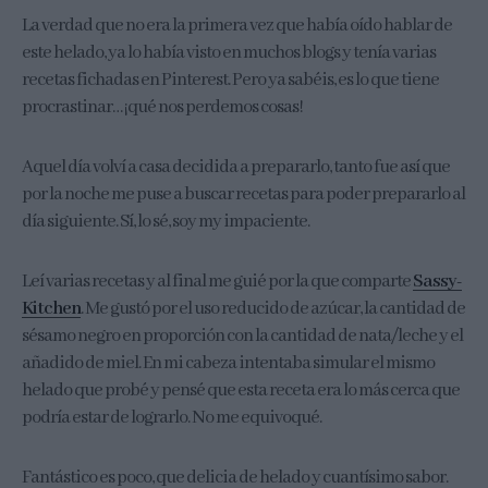
La verdad que no era la primera vez que había oído hablar de
este helado, ya lo había visto en muchos blogs y tenía varias
recetas fichadas en Pinterest. Pero ya sabéis, es lo que tiene
procrastinar… ¡qué nos perdemos cosas!
Aquel día volví a casa decidida a prepararlo, tanto fue así que
por la noche me puse a buscar recetas para poder prepararlo al
día siguiente. Sí, lo sé, soy my impaciente.
Leí varias recetas y al final me guié por la que comparte
Sassy-
Kitchen
. Me gustó por el uso reducido de azúcar, la cantidad de
sésamo negro en proporción con la cantidad de nata/leche y el
añadido de miel. En mi cabeza intentaba simular el mismo
helado que probé y pensé que esta receta era lo más cerca que
podría estar de lograrlo. No me equivoqué.
Fantástico es poco, que delicia de helado y cuantísimo sabor.