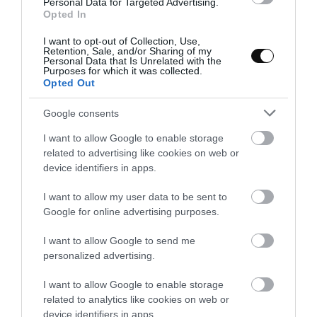
Servimos el helado de sésamo negro.
Personal Data for Targeted Advertising.
Opted In
Podemos presentar el helado en copas, plato, bowls… o
I want to opt-out of Collection, Use,
Retention, Sale, and/or Sharing of my
incluso en medio coco como lo hago a continuación.
Personal Data that Is Unrelated with the
Purposes for which it was collected.
Servimos 1-2 bolas de helado, espolvoreamos con un poco de
Opted Out
sésamo negro tostado, sal en escamas y servimos.
Google consents
I want to allow Google to enable storage
related to advertising like cookies on web or
device identifiers in apps.
I want to allow my user data to be sent to
Google for online advertising purposes.
I want to allow Google to send me
personalized advertising.
I want to allow Google to enable storage
related to analytics like cookies on web or
device identifiers in apps.