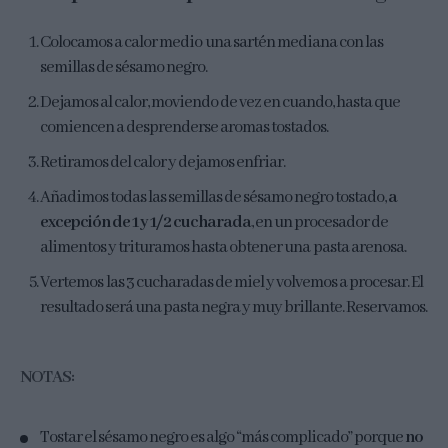
Colocamos a calor medio una sartén mediana con las
semillas de sésamo negro.
Dejamos al calor, moviendo de vez en cuando, hasta que
comiencen a desprenderse aromas tostados.
Retiramos del calor y dejamos enfriar.
Añadimos todas las semillas de sésamo negro tostado,
a
excepción de 1 y 1/2 cucharada
, en un procesador de
alimentos y trituramos hasta obtener una pasta arenosa.
Vertemos las 3 cucharadas de miel y volvemos a procesar. El
resultado será una pasta negra y muy brillante. Reservamos.
NOTAS:
Tostar el sésamo negro es algo “más complicado” porque
no