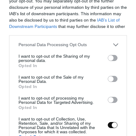
your opt-out. You may separately opt-out of the further
disclosure of your personal information by third parties on the
Transcurrido el tiempo de reposo preparamos el banneton.
IAB’s list of downstream participants. This information may
also be disclosed by us to third parties on the
IAB’s List of
Espolvorearemos el banneton con harina de
Downstream Participants
that may further disclose it to other
centeno, reservamos.
third parties.
Please note that this website/app uses one or more Google
Hacemos el preformado y formado
Personal Data Processing Opt Outs
services and may gather and store information including but
not limited to your visit or usage behaviour. You may click to
I want to opt-out of the Sharing of my
Preformamos una bola, procurando no desgasificar
personal data.
grant or deny consent to Google and its third-party tags to
Opted In
demasiado, dejamos reposar 15 min tapando la masa con un
use your data for below specified purposes in below Google
paño. Formamos un batard. Para elaborar estos panes utilicé
consent section.
I want to opt-out of the Sale of my
Personal Data.
dos formados diferentes. En el pan con acabado liso formé una
Opted In
de las formas que nos enseña
Hamelman
y en el rayado como
nos muestra
Chad Robertson
. Dos maneras diferentes de
I want to opt-out of processing my
Personal Data for Targeted Advertising.
formar batards e igualmente buenas.
Opted In
I want to opt-out of Collection, Use,
Metemos la masa en el banneton, lo tapamos con film muy bien
Retention, Sale, and/or Sharing of my
Personal Data that Is Unrelated with the
(o bien dentro de una bolsa de plástico grande para congelar)
Purposes for which it was collected.