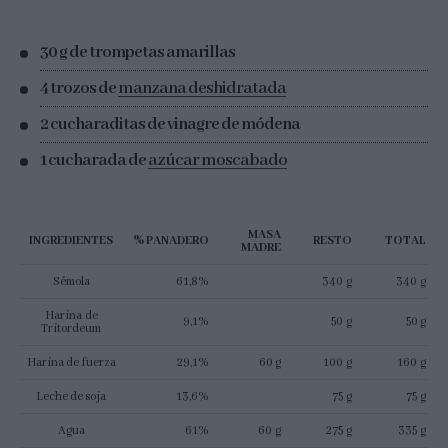
30 g de trompetas amarillas
4 trozos de
manzana deshidratada
2 cucharaditas de vinagre de módena
1 cucharada de
azúcar moscabado
MASA
INGREDIENTES
% PANADERO
RESTO
TOTAL
MADRE
Sémola
61,8%
340 g
340 g
Harina de
9,1%
50 g
50 g
Tritordeum
Harina de fuerza
29,1%
60 g
100 g
160 g
Leche de soja
13,6%
75 g
75 g
Agua
61%
60 g
275 g
335 g