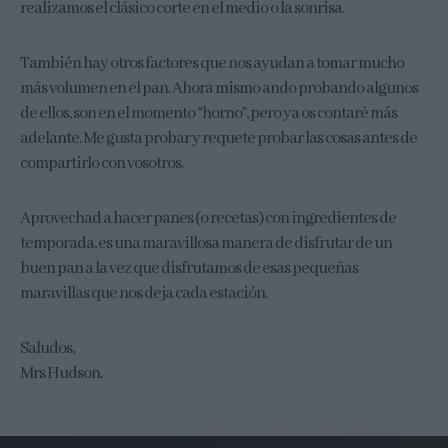
realizamos el clásico corte en el medio o la sonrisa.
También hay otros factores que nos ayudan a tomar mucho
más volumen en el pan. Ahora mismo ando probando algunos
de ellos, son en el momento “horno”, pero ya os contaré más
adelante. Me gusta probar y requete probar las cosas antes de
compartirlo con vosotros.
Aprovechad a hacer panes (o recetas) con ingredientes de
temporada, es una maravillosa manera de disfrutar de un
buen pan a la vez que disfrutamos de esas pequeñas
maravillas que nos deja cada estación.
Saludos,
Mrs Hudson.