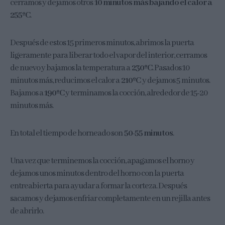
cerramos y dejamos otros
10 minutos más bajando el calor a
255ºC
.
Después de estos 15 primeros minutos, abrimos la puerta
ligeramente para liberar todo el vapor del interior, cerramos
de nuevo y bajamos la temperatura a
230ºC
. Pasados 10
minutos más, reducimos el calor a
210ºC
y dejamos 5 minutos.
Bajamos a
190ºC
y terminamos la cocción, alrededor de 15-20
minutos más.
En total el tiempo de horneado son
50-55 minutos
.
Una vez que terminemos la cocción, apagamos el horno y
dejamos unos minutos dentro del horno con la puerta
entreabierta para ayudar a formar la corteza. Después
sacamos y dejamos enfriar completamente en un rejilla antes
de abrirlo.