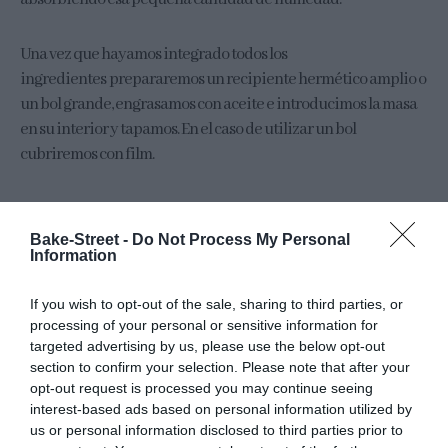
Una vez que hayamos integrado todos los
ingredientes prepararemos un recipiente hermético amplio o
un bol grande, engrasamos con aceite e introducimos la masa
en su interior y tapamos. En el caso de utilizar un bol
cubriremos con film.
Dejaremos una fermentación en bloque de
6 horas* a
temperatura ambiente con plegados durante las 2
Bake-Street -
Do Not Process My Personal
Information
primeras horas cada 30 min
. Una vez que finalicemos el
tiempo de plegado, dejamos reposar hasta que haya crecido
If you wish to opt-out of the sale, sharing to third parties, or
1/3 de su volumen. En mi caso fueron casi 4 horas.
processing of your personal or sensitive information for
targeted advertising by us, please use the below opt-out
[mks_highlight color=”#fbc5c5″]*El tiempo de levado
section to confirm your selection. Please note that after your
dependerá de la temperatura que haga en nuestra casa y de lo
opt-out request is processed you may continue seeing
interest-based ads based on personal information utilized by
activa que esté nuestra MaMa. La temperatura en mi casa era
us or personal information disclosed to third parties prior to
de 20ºC[/mks_highlight]