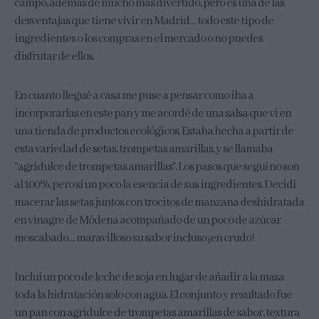
campo, además de mucho más divertido, pero es una de las
desventajas que tiene vivir en Madrid… todo este tipo de
ingredientes o los compras en el mercado o no puedes
disfrutar de ellos.
En cuanto llegué a casa me puse a pensar como iba a
incorporarlas en este pan y me acordé de una salsa que vi en
una tienda de productos ecológicos. Estaba hecha a partir de
esta variedad de setas, trompetas amarillas, y se llamaba
“agridulce de trompetas amarillas”. Los pasos que seguí no son
al 100%, pero sí un poco la esencia de sus ingredientes. Decidí
macerar las setas juntos con trocitos de manzana deshidratada
en vinagre de Módena acompañado de un poco de azúcar
moscabado… maravilloso su sabor incluso ¡en crudo!
Incluí un poco de leche de soja en lugar de añadir a la masa
toda la hidratación solo con agua. El conjunto y resultado fue
un pan con agridulce de trompetas amarillas de sabor, textura