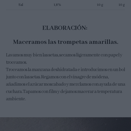
Sal
1,8%
10 g
10 g
ELABORACIÓN:
Maceramos las trompetas amarillas.
Lavamos muy bien las setas, secamos ligeramente con papel y
troceamos.
Troceamos la manzana deshidratada e introducimos en un bol
junto con las setas. Regamos con el vinagre de módena,
añadimos el azúcar moscabado y mezclamos con ayuda de una
cuchara. Tapamos con film y dejamos macerar a temperatura
ambiente.