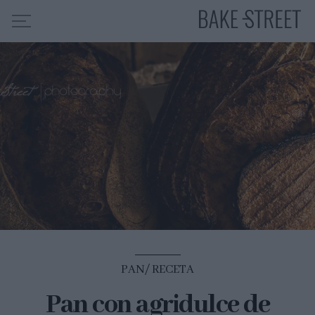
HOME
INDICE DE RECETAS
COLABORO CON
SOBRE MÍ
MIS CURSOS
CONTACTO
ES
EN
PAN
RECETA
Pan con agridulce de