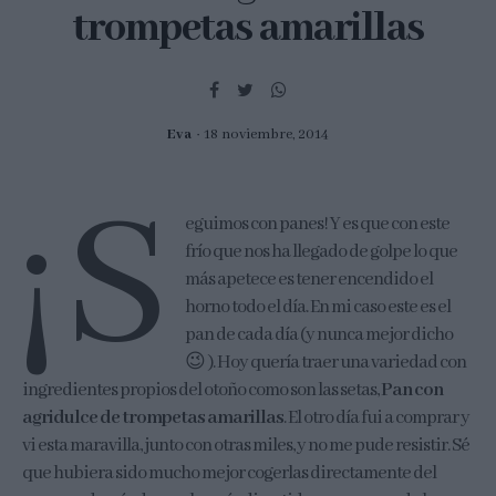
trompetas amarillas
Eva
18 noviembre, 2014
¡S
eguimos con panes! Y es que con este
frío que nos ha llegado de golpe lo que
más apetece es tener encendido el
horno todo el día. En mi caso este es el
pan de cada día (y nunca mejor dicho
😉 ). Hoy quería traer una variedad con
ingredientes propios del otoño como son las setas,
Pan con
agridulce de trompetas amarillas
. El otro día fui a comprar y
vi esta maravilla, junto con otras miles, y no me pude resistir. Sé
que hubiera sido mucho mejor cogerlas directamente del