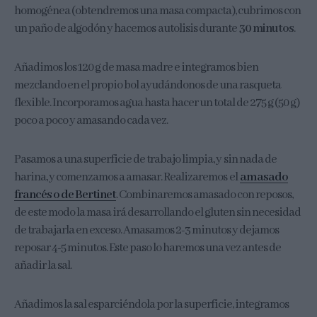
homogénea (obtendremos una masa compacta), cubrimos con
un paño de algodón y hacemos autolisis durante
30 minutos
.
Añadimos los 120 g de masa madre e integramos bien
mezclando en el propio bol ayudándonos de una rasqueta
flexible. Incorporamos agua hasta hacer un total de 275 g (50 g)
poco a poco y amasando cada vez.
Pasamos a una superficie de trabajo limpia, y sin nada de
harina, y comenzamos a amasar. Realizaremos el
amasado
francés o de Bertinet
. Combinaremos amasado con reposos,
de este modo la masa irá desarrollando el gluten sin necesidad
de trabajarla en exceso. Amasamos 2-3 minutos y dejamos
reposar 4-5 minutos. Este paso lo haremos una vez antes de
añadir la sal.
Añadimos la sal esparciéndola por la superficie, integramos