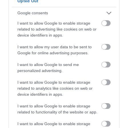
para evitar que la superficie se encostre e introducimos en el
Opted Out
frigorífico durante
12 horas
aproximadamente.
Google consents
Horneamos
I want to allow Google to enable storage
related to advertising like cookies on web or
device identifiers in apps.
Precalentamos el horno a
270ºC
con calor arriba y abajo.
Colocamos la bandeja, piedra o chapón de acero en la parte
I want to allow my user data to be sent to
más baja del horno. Lo ideal es precalentar de 30 a 45 minutos
Google for online advertising purposes.
antes.
I want to allow Google to send me
personalized advertising.
Cinco minutos antes de introducir el pan en el horno
calentamos agua (en un vaso normal, como dos dedos de
I want to allow Google to enable storage
altura), podemos hacerlo en el microondas. Colocamos una
related to analytics like cookies on web or
bandeja con piedras volcánicas (o sin ellas también nos
device identifiers in apps.
valdría) bajo la placa que horneamos o bien justo en un lateral
I want to allow Google to enable storage
de esta, dejando espacio para el pan.
related to functionality of the website or app.
I want to allow Google to enable storage
Sacamos la masa del frío (no tenemos que dejar levar fuera ni