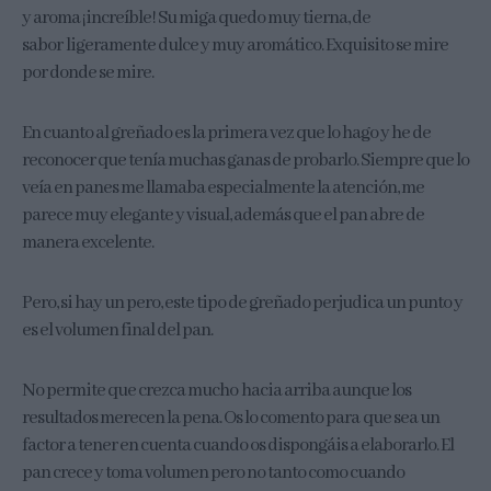
y aroma ¡increíble! Su miga quedo muy tierna, de
sabor ligeramente dulce y muy aromático. Exquisito se mire
por donde se mire.
En cuanto al greñado es la primera vez que lo hago y he de
reconocer que tenía muchas ganas de probarlo. Siempre que lo
veía en panes me llamaba especialmente la atención, me
parece muy elegante y visual, además que el pan abre de
manera excelente.
Pero, si hay un pero, este tipo de greñado perjudica un punto y
es el volumen final del pan.
No permite que crezca mucho hacia arriba aunque los
resultados merecen la pena. Os lo comento para que sea un
factor a tener en cuenta cuando os dispongáis a elaborarlo. El
pan crece y toma volumen pero no tanto como cuando