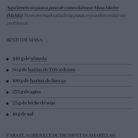
Aquí tenéis un paso a paso de como elaborar Masa Madre
(MaMa)
: No es necesario añadir las pasas, se pueden omitir sin
problemas.
RESTO DE MASA:
340 g de
sémola
50 g de
harina de Tritordeum
100 g de
harina de fuerza
275 g de agua
75 g de leche de soja
10 g de sal
PARA EL AGRIDULCE DE TROMPETAS AMARILLAS: