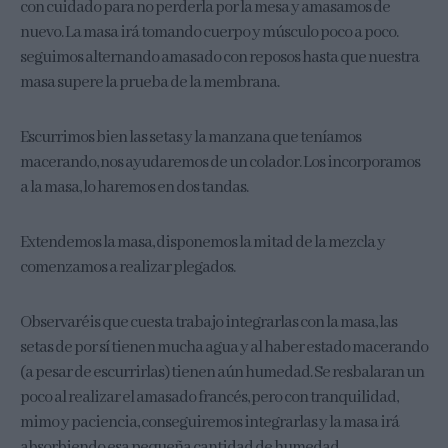
con cuidado para no perderla por la mesa y amasamos de
nuevo. La masa irá tomando cuerpo y músculo poco a poco.
seguimos alternando amasado con reposos hasta que nuestra
masa supere la prueba de la membrana.
Escurrimos bien las setas y la manzana que teníamos
macerando, nos ayudaremos de un colador. Los incorporamos
a la masa, lo haremos en dos tandas.
Extendemos la masa, disponemos la mitad de la mezcla y
comenzamos a realizar plegados.
Observaréis que cuesta trabajo integrarlas con la masa, las
setas de por sí tienen mucha agua y al haber estado macerando
(a pesar de escurrirlas) tienen aún humedad. Se resbalaran un
poco al realizar el amasado francés, pero con tranquilidad,
mimo y paciencia, conseguiremos integrarlas y la masa irá
absorbiendo esa pequeña cantidad de humedad.