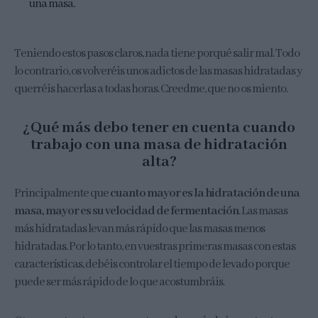
una masa.
Teniendo estos pasos claros, nada tiene porqué salir mal. Todo
lo contrario, os volveréis unos adictos de las masas hidratadas y
querréis hacerlas a todas horas. Creedme, que no os miento.
¿Qué más debo tener en cuenta cuando
trabajo con una masa de hidratación
alta?
Principalmente que
cuanto mayor es la hidratación de una
masa, mayor es su velocidad de fermentación
. Las masas
más hidratadas levan más rápido que las masas menos
hidratadas. Por lo tanto, en vuestras primeras masas con estas
características, debéis controlar el tiempo de levado porque
puede ser más rápido de lo que acostumbráis.