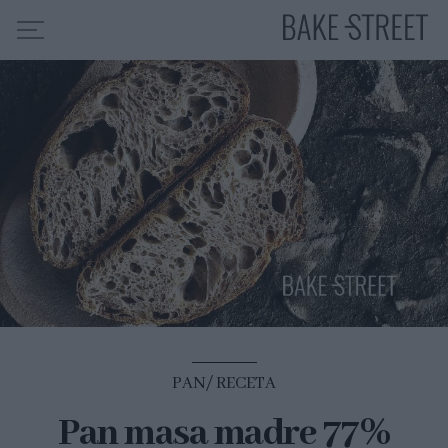
HOME
INDICE DE RECETAS
COLABORO CON
SOBRE MÍ
MIS CURSOS
CONTACTO
ES
EN
PAN
RECETA
Pan masa madre 77%