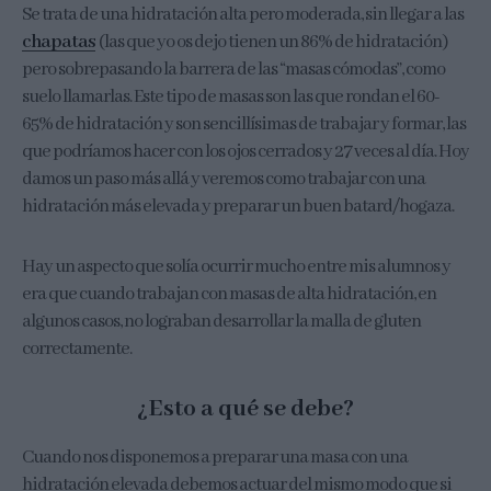
Se trata de una hidratación alta pero moderada, sin llegar a las
chapatas
(las que yo os dejo tienen un 86% de hidratación)
pero sobrepasando la barrera de las “masas cómodas”, como
suelo llamarlas. Este tipo de masas son las que rondan el 60-
65% de hidratación y son sencillísimas de trabajar y formar, las
que podríamos hacer con los ojos cerrados y 27 veces al día. Hoy
damos un paso más allá y veremos como trabajar con una
hidratación más elevada y preparar un buen batard/hogaza.
Hay un aspecto que solía ocurrir mucho entre mis alumnos y
era que cuando trabajan con masas de alta hidratación, en
algunos casos, no lograban desarrollar la malla de gluten
correctamente.
¿Esto a qué se debe?
Cuando nos disponemos a preparar una masa con una
hidratación elevada debemos actuar del mismo modo que si