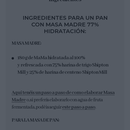
INGREDIENTES PARA UN PAN
CON MASA MADRE 77%
HIDRATACIÓN:
MASA MADRE:
180 g de MaMa hidratada al 100%
y refrescada con 75% harina de trigo Shipton
Mill
y 25% de harina de centeno Shipton Mill
Aquí tenéis un paso a paso de como elaborar Masa
Madre
o, si preferís elaborarlo con agua de fruta
fermentada, podéis seguir
este paso a paso
.
PARA LA MASA DE PAN: