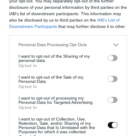
your opt-out. You may separately opt-out of the further
disclosure of your personal information by third parties on the
SEGUNDO DÍA
IAB’s list of downstream participants. This information may
also be disclosed by us to third parties on the
IAB’s List of
Horneamos el pan de masa madre.
Downstream Participants
that may further disclose it to other
third parties.
Precalentamos el horno a
230ºC*
con calor
arriba y abajo. Colocamos la bandeja, piedra
Please note that this website/app uses one or more Google
Personal Data Processing Opt Outs
o chapón de acero en la parte más baja del
services and may gather and store information including but
horno y un recipiente/bandeja con piedras
not limited to your visit or usage behaviour. You may click to
I want to opt-out of the Sharing of my
personal data.
volcánicas que colocaremos dentro desde que
grant or deny consent to Google and its third-party tags to
Opted In
encendemos el horno, de este modo ellas
use your data for below specified purposes in below Google
también tomarán temperatura. Podemos
consent section.
I want to opt-out of the Sale of my
colocarlas bajo la placa que horneamos o bien
Personal Data.
Opted In
justo en un lateral de esta, dejando espacio
para el pan. Lo ideal es precalentar de 30 a 40
I want to opt-out of processing my
minutos antes. En el caso de que uséis piedra
Personal Data for Targeted Advertising.
os recomiendo estar cerca de la hora de
Opted In
precalentado.
I want to opt-out of Collection, Use,
Retention, Sale, and/or Sharing of my
Cinco minutos antes de introducir el pan en el
Personal Data that Is Unrelated with the
horno calentamos agua (algo más de la mitad
Purposes for which it was collected.