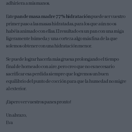
adhiriera a mis manos.
Este
pan de masa madre 77% hidratación
puede ser vuestro
primer paso a las masas hidratadas, para los que aún no os
habéis animado con ellas. El resultado es un pan con una miga
ligeramente húmeda y una corteza algo más fina de la que
solemos obtener con una hidratación menor.
Se puede lograr hacerla más gruesa prolongando el tiempo
final de horneado con aire, pero creo que no es necesario
sacrificar esa perdida siempre que logremos un buen
equilibrio del punto de cocción para que la humedad no migre
al exterior.
¡Espero ver vuestros panes pronto!
Un abrazo,
Eva