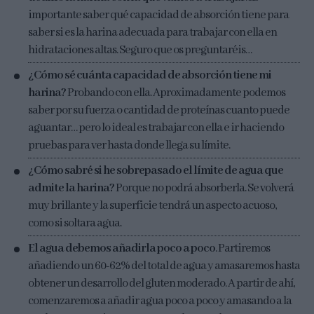
importante saber qué capacidad de absorción tiene para
saber si es la harina adecuada para trabajar con ella en
hidrataciones altas. Seguro que os preguntaréis…
¿Cómo sé cuánta capacidad de absorción tiene mi
harina?
Probando con ella. Aproximadamente podemos
saber por su fuerza o cantidad de proteínas cuanto puede
aguantar… pero lo ideal es trabajar con ella e ir haciendo
pruebas para ver hasta donde llega su límite.
¿Cómo sabré si he sobrepasado el límite de agua que
admite la harina?
Porque no podrá absorberla. Se volverá
muy brillante y la superficie tendrá un aspecto acuoso,
como si soltara agua.
El agua debemos añadirla poco a poco
. Partiremos
añadiendo un 60-62% del total de agua y amasaremos hasta
obtener un desarrollo del gluten moderado. A partir de ahí,
comenzaremos a añadir agua poco a poco y amasando a la