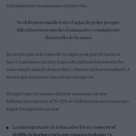
trabajásemos con una masa enriquecida.
No debemos añadir todo el agua de golpe porque
dificultaremos mucho el amasado y consiguiente
desarrollo de la masa
.
Recuerdo que os lo comenté en algún post, pero lo vuelvo a
hacer. Las masas con muy baja o alta hidratación son mucho
más complicadas de desarrollar y obtener un buen resultado. A
menos que sepamos cómo actuar al respecto.
Siempre que vayamos a elaborar una masa con una
hidratación superior al 70-75% de hidratación, os recomiendo
seguir los siguientes pasos:
La más importante de todas, saber bien y
conocer al
dedillo la harina con la que vamos a trabajar
. Es