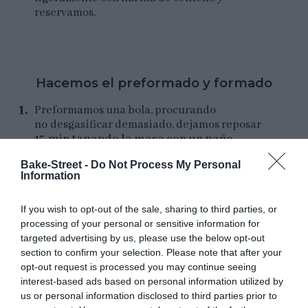
reservamos.
Hacemos el preformado y formado
Preformamos una bola, procurando
no desgasificar demasiado, dejamos reposar
15 min tapando la masa con un paño
.
Bake-Street -
Do Not Process My Personal
Formamos un batard, de nuevo lo formé como
Information
los panaderos de
Baltic Bake House
.
Colocamos la masa en el banneton, cubrimos
If you wish to opt-out of the sale, sharing to third parties, or
con film o introducimos en una bolsa grande
processing of your personal or sensitive information for
para congelar, cerramos bien y guardamos en
targeted advertising by us, please use the below opt-out
el frigorífico. En total tuvo un segunda
section to confirm your selection. Please note that after your
fermentación de
24 horas
en frío.
opt-out request is processed you may continue seeing
interest-based ads based on personal information utilized by
us or personal information disclosed to third parties prior to