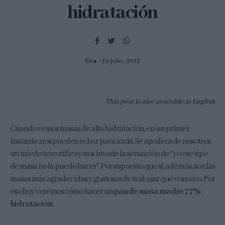
hidratación
Eva
19 julio, 2017
This post is also available in
English
Cuando vemos masas de alta hidratación, en un primer
instante, nos pueden echar para atrás. Se apodera de nosotros
un miedo terrorífico y nos invade la sensación de “yo ese tipo
de masa no la puedo hacer”. Por supuesto que sí, además, son las
masas más agradecidas y gustosas de trabajar que conozco. Por
eso hoy veremos cómo hacer un
pan de masa madre 77%
hidratación
.