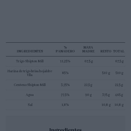
%
MASA
INGREDIENTES
PANADERO
MADRE
RESTO
TOTAL
Trigo Shipton Mill
11,25%
67,5 g
67,5 g
Harina de trigo brisa hojaldre
85%
510 g
510 g
Ylla
Centeno Shipton Mill
3,75%
22,5 g
22,5 g
Agua
77,5%
90 g
375 g
465 g
Sal
1,8%
10,8 g
10,8 g
Ingredientes