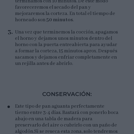
terminamos con 10 minutos. De este modo
favoreceremos el secado del pan y
mejoraremos la corteza. En total el tiempo de
horneado son
50 minutos
.
Una vez que terminemos la cocción, apagamos
el horno y dejamos unos minutos dentro del
horno con la puerta entreabierta para ayudar
a formar la corteza, 15 minutos aprox. Después
sacamos y dejamos enfriar completamente en
un rejilla antes de abrirlo.
CONSERVACIÓN:
Este tipo de pan aguanta perfectamente
tierno entre 3-4 días. Bastará con ponerlo boca
abajo en una tabla de madera para
preservarlo del aire o cubrirlo con un paño de
algodón.Si se reseca esta zona, solo tendremos