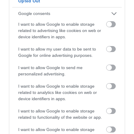
Opted Out
de una taza), podemos hacerlo en el
microondas.
Google consents
Volcamos con mucho cuidado la masa de pan
I want to allow Google to enable storage
que está dentro del banneton sobre una tabla
related to advertising like cookies on web or
previamente forrada con papel de horno. Con
device identifiers in apps.
ayuda de una cuchilla realizamos un corte en
la superficie. En esta ocasión realicé un corte
I want to allow my user data to be sent to
central sencillo.
Google for online advertising purposes.
Introducimos el pan en el horno
I want to allow Google to send me
ayudándonos con la tabla (deslizando el pan
personalized advertising.
sobre el chapón) y vertemos el agua hirviendo
sobre la bandeja con piedras, cerramos la
I want to allow Google to enable storage
puerta. Debemos procurar hacerlo con la
related to analytics like cookies on web or
mayor brevedad posible para no perder la
device identifiers in apps.
temperatura interior del horno.
I want to allow Google to enable storage
Reducimos la temperatura a
210ºC
y dejamos
related to functionality of the website or app.
20 minutos con calor solo abajo, apagamos
la placa superior*
. Apagando el calor de
I want to allow Google to enable storage
arriba favorecemos la expansión del pan y