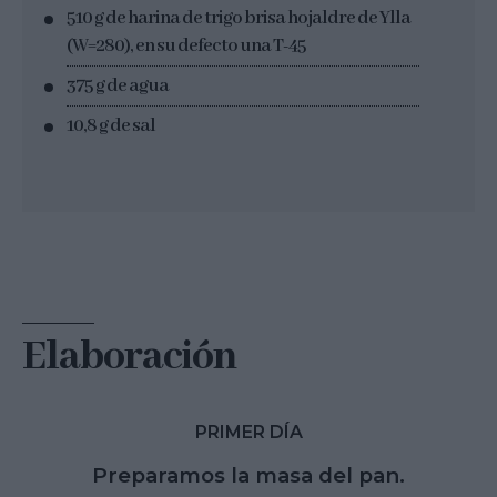
510 g de harina de trigo brisa hojaldre de Ylla
(W=280), en su defecto una T-45
375 g de agua
10,8 g de sal
Elaboración
PRIMER DÍA
Preparamos la masa del pan.