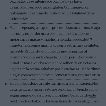
vez hasta que se integre por completo y se haya
desarrollado un poco más el gluten. Continuaremos
trabajando de este modo hasta añadir la totalidad de la
hidratación.
Hacer reposos
para que el proceso de amasado no se haga
eterno… y no perder masa por el camino. Los reposos
mejoran las masas y mucho
. Tras cada reposo, de 5-7
minutos, notaremos una mejora en la estructura del gluten
increíble. Recuerdo alumnos que me decían que al
terminar de amasar la chapata habían perdido más de la
mitad de masa. Mucha se quedaba adherida en todos los
lugares de la cocina, saltaban por la encimera… si añadimos
el agua como os comento y hacemos reposos, esto no pasará.
Hacer plegados durante la primera fermentación
. Nos
dará fuerza a la masa y esto nos vendrá muy bien. Es como
seguir amasando en un segundo plano. Os recuerdo
este
post
donde os hablo de los beneficios de hacer plegados a