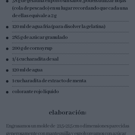
38 g de gelatina en polvo sin sabor, podéis utilizar hojas
(cola de pescado) en su lugar recordando que cada una
de ellas equivale a 2 g
120 ml de agua fria (para disolver la gelatina)
285 g de azúcar granulado
200 g de corn syrup
1/4 cucharadita de sal
120 ml de agua
1 cucharadita de extracto de menta
colorante rojo líquido
elaboración:
Engrasamos un molde de 21,5×21,5 cm o dimensiones parecidas
generosamente con mantequilla y espolvoreamos con azúcar