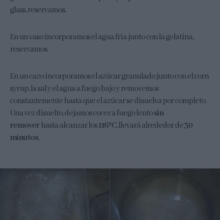
glass, reservamos.
En un vaso incorporamos el agua fria junto con la gelatina,
reservamos.
En un cazo incorporamos el azúcar granulado junto con el corn
syrup, la sal y el agua a fuego bajo y removemos
constantemente hasta que el azúcar se disuelva por completo.
Una vez disuelto, dejamos cocer a fuego lento
sin
remover
hasta alcanzar los
116ºC
, llevará alrededor de
30
minutos
.