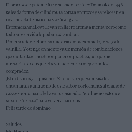
El proceso de patente fue realizado por Alex Doumak en 1948,
se les da forma de cilindros, se cortan en trozos y se rebozan en
una mezcla de maicena y azúcar glass.
Estos marshmallows llevan un ligero aroma a menta, pero como
todo en esta vida lo podemos cambiar.
Podemos darle el aroma que deseemos, caramelo, fresa, café,
vainilla…Yo tengo en mente ya un montón de combinaciones
que no tardaré mucho en poner en práctica, porque me
atrevería a decir que el resultado es casi mejor que los
comprados.
¡Blandísimos y riquísimos! Si tenéis peques en casa les
encantarán, aunque no de este sabor, por lo menos al enano de
casa este aroma no le ha entusiasmado. Pero bueno, esto nos
sirve de “excusa” para volver a hacerlos.
Feliz tarde de domingo.
Saludos,
Mrs Hudson.