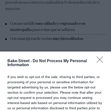
procedemos a cortar en cuadraditos. Podemos hacerlo de 2
maneras:
Con un cuchillo
muy afilado y engrasado con
mantequilla
para evitar que se adhiera.
Con unas tijeras de cocina
muy bien afiladas
.
En mi caso lo hice con tijeras. Cuando terminemos de cortar los
Bake-Street -
Do Not Process My Personal
marshmallows, dispondremos un palto con azúcar glass y
Information
rebozaremos estos retirando el exceso.
If you wish to opt-out of the sale, sharing to third parties, or
processing of your personal or sensitive information for
targeted advertising by us, please use the below opt-out
section to confirm your selection. Please note that after your
opt-out request is processed you may continue seeing
interest-based ads based on personal information utilized by
us or personal information disclosed to third parties prior to