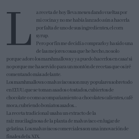
L
a receta de hoy lleva meses dando vueltas por
mi cocina y no me había lanzado aún a hacerla
por falta de uno de sus ingredientes, el corn
syrup.
Pero por fin me decidí a comprarlo y ha sido una
de las mejores cosas que he hecho, no solo
porque adoro los marshmallows y ya puedo hacerlos en casa! si
no porque me ha servido para un montón de recetas que os iré
comentando más adelante.
Los marshmallows o malvaviscos son muy populares sobretodo
en EEUU, que se toman asados o tostados, cubiertos de
chocolate o como acompañamiento a chocolates calientes, café
moca, cubriendo boniatos asados…
La receta tradicional usaba un extracto de la
raíz mucilaginosa de la planta de malvavisco en lugar de
gelatina. Los malvaviscos comerciales son una innovación de
finales del s. XIX.