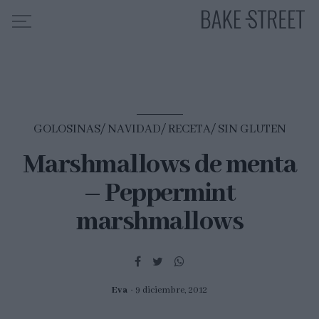
HOME
INDICE DE RECETAS
GOLOSINAS
NAVIDAD
RECETA
SIN GLUTEN
COLABORO CON
Marshmallows de menta
SOBRE MÍ
– Peppermint
MIS CURSOS
CONTACTO
marshmallows
ES
EN
Eva
9 diciembre, 2012