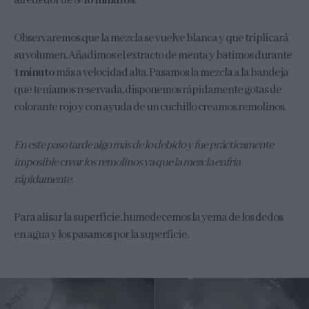
alrededor de
8-10 minutos
.
Observaremos que la mezcla se vuelve blanca y que triplicará
su volumen. Añadimos el extracto de menta y batimos durante
1 minuto
más a velocidad alta. Pasamos la mezcla a la bandeja
que teníamos reservada, disponemos rápidamente gotas de
colorante rojo y con ayuda de un cuchillo creamos remolinos.
En este paso tarde algo más de lo debido y fue prácticamente
imposible crear los remolinos ya que la mezcla enfria
rápidamente.
Para alisar la superficie, humedecemos la yema de los dedos
en agua y los pasamos por la superficie.