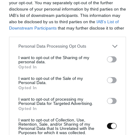
your opt-out. You may separately opt-out of the further
disclosure of your personal information by third parties on the
IAB’s list of downstream participants. This information may
also be disclosed by us to third parties on the
IAB’s List of
Downstream Participants
that may further disclose it to other
third parties.
Para conservarlos podemos guardarlos en un recipiente
hermético.
Please note that this website/app uses one or more Google
Personal Data Processing Opt Outs
services and may gather and store information including but
not limited to your visit or usage behaviour. You may click to
I want to opt-out of the Sharing of my
Y de esta sencilla manera tenemos unas chuches caseras para
personal data.
grant or deny consent to Google and its third-party tags to
Opted In
disfrutar haciéndolas y comiéndolas por supuesto. El toque de
use your data for below specified purposes in below Google
menta y la presentación, las permiten formar parte de nuestros
consent section.
I want to opt-out of the Sale of my
Personal Data.
días navideños a pesar de que son bien recibidos en cualquier
Opted In
época del año.
I want to opt-out of processing my
Personal Data for Targeted Advertising.
¡Felices gominolas!
Opted In
I want to opt-out of Collection, Use,
Retention, Sale, and/or Sharing of my
Personal Data that Is Unrelated with the
Purposes for which it was collected.