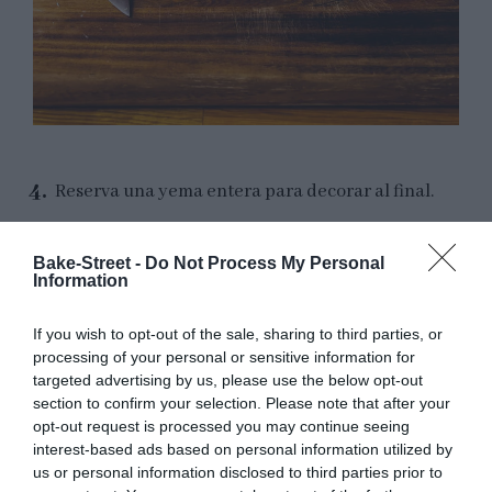
Reserva una yema entera para decorar al final.
Maja las yemas con ayuda de un tenedor y
añade el atún en aceite de oliva, previamente
Bake-Street -
Do Not Process My Personal
Information
escurrido.
Añade la mayonesa junto con una pizca de sal
If you wish to opt-out of the sale, sharing to third parties, or
y mezcla muy bien hasta obtener una mezcla
processing of your personal or sensitive information for
homogénea.
targeted advertising by us, please use the below opt-out
section to confirm your selection. Please note that after your
opt-out request is processed you may continue seeing
interest-based ads based on personal information utilized by
us or personal information disclosed to third parties prior to