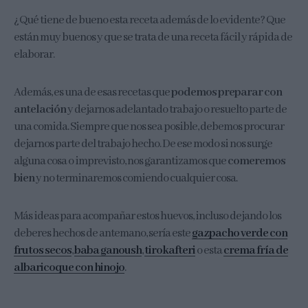
¿Qué tiene de bueno esta receta además de lo evidente? Que
están muy buenos y que se trata de una receta fácil y rápida de
elaborar.
Además, es una de esas recetas que
podemos preparar con
antelación
y dejarnos adelantado trabajo o resuelto parte de
una comida. Siempre que nos sea posible, debemos procurar
dejarnos parte del trabajo hecho. De ese modo si nos surge
alguna cosa o imprevisto, nos garantizamos que
comeremos
bien
y no terminaremos comiendo cualquier cosa.
Más ideas para acompañar estos huevos, incluso dejando los
deberes hechos de antemano, sería este
gazpacho verde con
frutos secos
,
baba ganoush
,
tirokafteri
o esta
crema fría de
albaricoque con hinojo
.