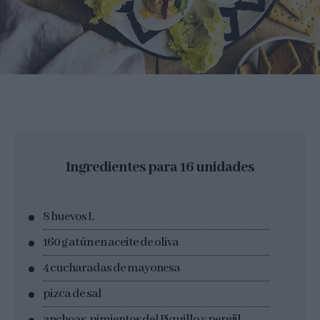
Ingredientes para 16 unidades
8 huevos L
160 g atún en aceite de oliva
4 cucharadas de mayonesa
pizca de sal
anchoas, pimientos del Piquillo y perejil