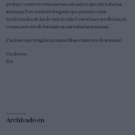
probar y comer recetas nuevas, esto saben que cae todas las
semanas. Pero también les gusta que prepare cosas
tradicionales, de las de toda la vida. Y estos huevos rellenos, en
verano, son otro de los básicos casi todas las semanas.
¡Os deseo que tengáis un maravilloso comienzo de semana!
Un abrazo,
Eva
Archivado en