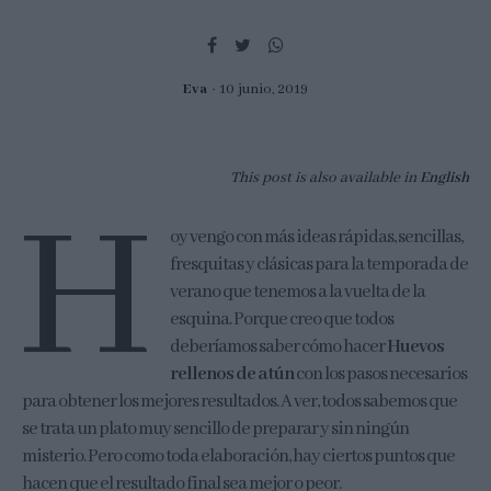
Eva
10 junio, 2019
This post is also available in
English
H
oy vengo con más ideas rápidas, sencillas,
fresquitas y clásicas para la temporada de
verano que tenemos a la vuelta de la
esquina. Porque creo que todos
deberíamos saber cómo hacer
Huevos
rellenos de atún
con los pasos necesarios
para obtener los mejores resultados. A ver, todos sabemos que
se trata un plato muy sencillo de preparar y sin ningún
misterio. Pero como toda elaboración, hay ciertos puntos que
hacen que el resultado final sea mejor o peor.