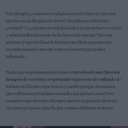
Por ejemplo, ¿cuántas veces habéis cocido huevos y la yema
queda con un filo gris alrededor? Resulta poco atractivo,
¿verdad? O, ¿cuántas veces habéis ido a pelar un huevo cocido
y os habéis llevado parte de la clara en la cáscara? Esto nos
arruina el aspecto final de los huevos rellenos, puesto que
necesitamos que esta esté entera e intacta para poder
rellenarla…
Nada que no podamos solucionar
controlando muy bien los
tiempos de cocción y respetando el proceso de enfriado
de
los huevos. El resto es paciencia y cariño, porque si tenemos
que rellenar muchos huevos nos llevará un buen rato. Pero
considero que siempre, siempre, merece la pena dedicar un
rato para preparar aquello que vamos a disfrutar después.