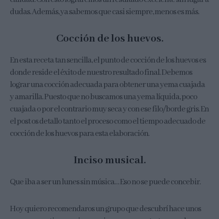
dudas. Además, ya sabemos que casi siempre, menos es más.
Cocción de los huevos.
En esta receta tan sencilla, el punto de cocción de los huevos es
donde reside el éxito de nuestro resultado final. Debemos
lograr una cocción adecuada para obtener una yema cuajada
y amarilla. Puesto que no buscamos una yema líquida, poco
cuajada o por el contrario muy seca y con ese filo/borde gris. En
el post os detallo tanto el proceso como el tiempo adecuado de
cocción de los huevos para esta elaboración.
Inciso musical.
Que iba a ser un lunes sin música… Eso no se puede concebir.
Hoy quiero recomendaros un grupo que descubrí hace unos