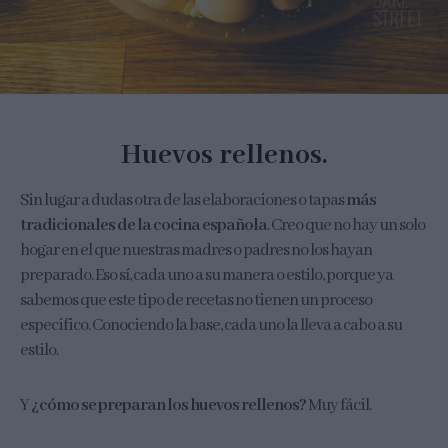
Huevos rellenos.
Sin lugar a dudas otra de las elaboraciones o tapas
más
tradicionales de la cocina española
. Creo que no hay un solo
hogar en el que nuestras madres o padres no los hayan
preparado. Eso sí, cada uno a su manera o estilo, porque ya
sabemos que este tipo de recetas no tienen un proceso
especifico. Conociendo la base, cada uno la lleva a cabo a su
estilo.
Y
¿cómo se preparan los huevos rellenos?
Muy fácil.