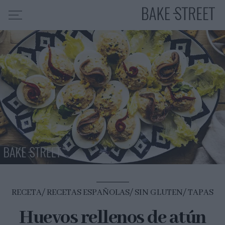
HOME
INDICE DE RECETAS
COLABORO CON
SOBRE MÍ
MIS CURSOS
CONTACTO
ES
EN
RECETA
RECETAS ESPAÑOLAS
SIN GLUTEN
TAPAS
Huevos rellenos de atún