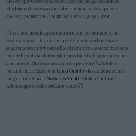
meses y que tiene varias canciones que me gustan mucho.
Muchísimo. Reconozco que al verlos, su aspecto os puede
chocar, y pensar que la música no os va a gustar. Error.
Nunca debemos juzgar a nada ni nadie por su manera de
vestir, peinarse… Porque nos perderemos muchas cosas y,
seguramente, muy buenas. El estilo musical de estos chicos me
parece brutal y sus letras están muy bien trabajadas, al menos
a mi parecer. Sí vale, usan autotune, pero en ellos lo tolero
bastante bien. El grupo se llama
Cupido
y la canción que más
me gusta de ellos es “
No Sabes Mentir
” (
link a Youtube
).
Además que el vídeo está muy chulo 😉