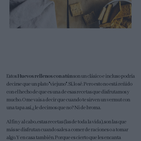
Estos
Huevos rellenos con atún
son un clásico e incluso podría
decirse que un plato "viejuno". Sí, lo sé. Pero esto no está reñido
con el hecho de que es una de esas recetas que disfrutamos y
mucho. O me vais a decir que cuando te sirven un vermut con
una tapa así, ¿le decimos que no? Ni de broma.
Al fin y al cabo, estas recetas (las de toda la vida), son las que
más se disfrutan cuando sales a comer de raciones o a tomar
algo. Y en casa también. Porque es cierto que les encanta