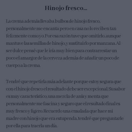
Hinojo fresco…
La crema además llevaba bulbos de hinojo fresco,
personalmente me encanta pero en casa no lo reciben tan
felizmente como yo. Por esa razón tuve que omitirlo, aunque
mantuve las semillas de hinojo, y sustituirlo por manzana. Al
ser dulce pensé que le iría muy bien para contrarrestar un
poco el amargor de la cerveza además de añadir un poco de
cuerpo a la crema.
Tendré que repetirla más adelante porque estoy segura que
con el hinojo fresco el resultado debe ser excepcional. Su sabor
es muy característico, una mezcla de anís y menta que
personalmente me fascina y seguro que el resultado final es
muy fresco y ligero. Recuerdo una ensalada que hace mi
madre con hinojo que era estupenda, tendré que preguntarle
por ella para traerla un día.