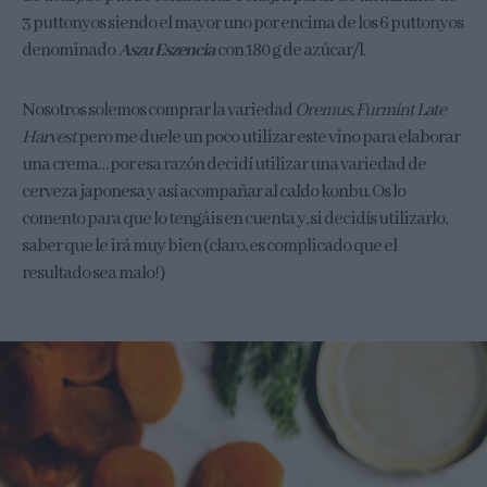
3 puttonyos siendo el mayor uno por encima de los 6 puttonyos
denominado
Aszu Eszencia
con 180 g de azúcar/l.
Nosotros solemos comprar la variedad
Oremus, Furmint Late
Harvest
pero me duele un poco utilizar este vino para elaborar
una crema… por esa razón decidí utilizar una variedad de
cerveza japonesa y así acompañar al caldo konbu. Os lo
comento para que lo tengáis en cuenta y, si decidís utilizarlo,
saber que le irá muy bien (claro, es complicado que el
resultado sea malo!)