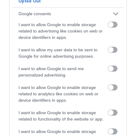
Opted Out
Google consents
Preparamos la crema de albaricoque.
I want to allow Google to enable storage
related to advertising like cookies on web or
Pelamos y descorazonamos la manzana,
device identifiers in apps.
cortamos en cuadrados. Reservamos.
I want to allow my user data to be sent to
En una cacerola mediana vertemos el aceite
Google for online advertising purposes.
de oliva y colocamos a calor medio, dejamos
hasta que adquiera un poco de temperatura.
I want to allow Google to send me
personalized advertising.
Añadimos la cebolla cortada en gajos junto
con la manzana y cocinamos hasta que la
I want to allow Google to enable storage
cebolla adquiera una textura transparente
related to analytics like cookies on web or
pero no dorada. Nos llevará alrededor de
10
device identifiers in apps.
minutos
.
I want to allow Google to enable storage
Mientras en un cazo calentamos el caldo
related to functionality of the website or app.
Konbu Dashi, dejamos que llegue a una suave
ebullición y retiramos del calor.
I want to allow Google to enable storage