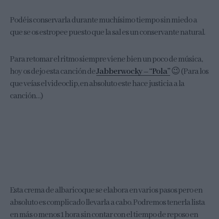
Podéis conservarla durante muchísimo tiempo sin miedo a
que se os estropee puesto que la sal es un conservante natural.
Para retomar el ritmo siempre viene bien un poco de música,
hoy os dejo esta canción de
Jabberwocky – “Pola”
😉 (Para los
que veías el videoclip, en absoluto este hace justicia a la
canción…)
Esta crema de albaricoque se elabora en varios pasos pero en
absoluto es complicado llevarla a cabo. Podremos tenerla lista
en más o menos 1 hora sin contar con el tiempo de reposo en