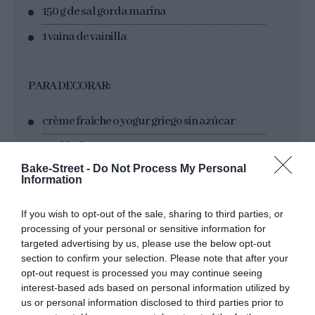
150 g de sal gorda marina
1 vaina de vainilla
PARA DECORAR:
crème fraîche o yogur griego sin azúcar
eneldo fresco
Bake-Street -
Do Not Process My Personal
pistachos majados
Information
pimienta negra
If you wish to opt-out of the sale, sharing to third parties, or
láminas de manzana deshidratadas
*
processing of your personal or sensitive information for
targeted advertising by us, please use the below opt-out
section to confirm your selection. Please note that after your
* Receta en el enlace
opt-out request is processed you may continue seeing
interest-based ads based on personal information utilized by
us or personal information disclosed to third parties prior to