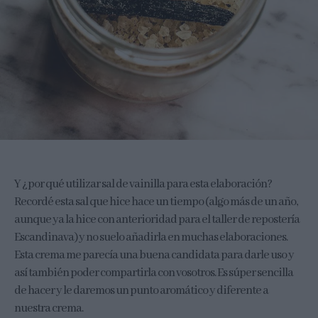
Y ¿por qué utilizar sal de vainilla para esta elaboración?
Recordé esta sal que hice hace un tiempo (algo más de un año,
aunque ya la hice con anterioridad para el taller de repostería
Escandinava) y no suelo añadirla en muchas elaboraciones.
Esta crema me parecía una buena candidata para darle uso y
así también poder compartirla con vosotros. Es súper sencilla
de hacer y le daremos un punto aromático y diferente a
nuestra crema.