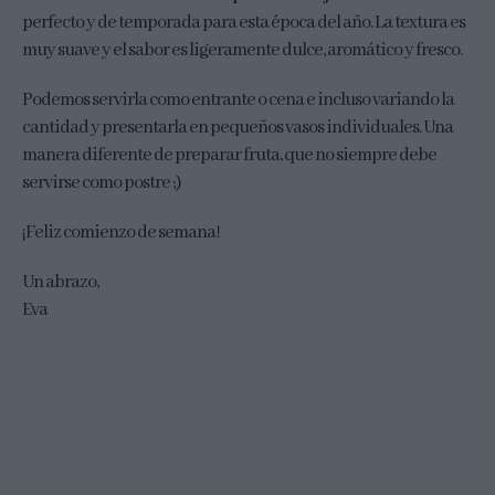
perfecto y de temporada para esta época del año. La textura es
muy suave y el sabor es ligeramente dulce, aromático y fresco.
Podemos servirla como entrante o cena e incluso variando la
cantidad y presentarla en pequeños vasos individuales. Una
manera diferente de preparar fruta, que no siempre debe
servirse como postre ;)
¡Feliz comienzo de semana!
Un abrazo,
Eva