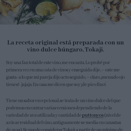
La receta original está preparada con un
vino dulce húngaro, Tokaji.
Soy una fan total de este vino, me encanta. Lo probé por
primera vez en una cata de vinos y enseguida dije, – este me
gusta- a lo que mi pareja dijo acto seguido, – claro, ¡menudo ojo
tienes!- jajaja. En casa me dicen que soy ¡de pico fino!.
Tiene un sabor excepcional, se trata de un vino dulce del que
podemos encontrar varias versiones dependiendo de la
variedad de uva utilizada y cantidad de
puttonyos
(nivel de
azúcar residual del vino, antiguamente se medía en canastas
de uvas). Se puede considerar Tokaji a partir de un mínimo de