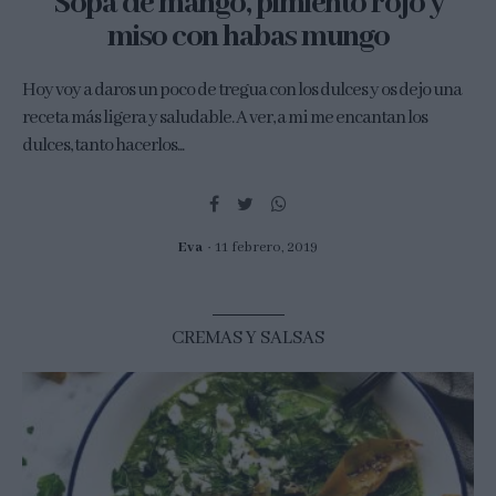
Sopa de mango, pimiento rojo y
miso con habas mungo
Hoy voy a daros un poco de tregua con los dulces y os dejo una
receta más ligera y saludable. A ver, a mi me encantan los
dulces, tanto hacerlos...
Eva
11 febrero, 2019
CREMAS Y SALSAS