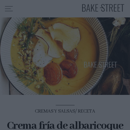
HOME
INDICE DE RECETAS
COLABORO CON
SOBRE MÍ
MIS CURSOS
CONTACTO
ES
EN
CREMAS Y SALSAS
RECETA
Crema fría de albaricoque