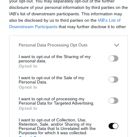
your opt-out. You may separately opt-out of the further
disclosure of your personal information by third parties on the
IAB’s list of downstream participants. This information may
also be disclosed by us to third parties on the
IAB’s List of
Downstream Participants
that may further disclose it to other
Elaboración
third parties.
Please note that this website/app uses one or more Google
Personal Data Processing Opt Outs
services and may gather and store information including but
not limited to your visit or usage behaviour. You may click to
I want to opt-out of the Sharing of my
Preparamos la sal de vainilla.
personal data.
grant or deny consent to Google and its third-party tags to
Opted In
use your data for below specified purposes in below Google
Realizamos un corte longitudinal en la vaina
consent section.
de vainilla y sacamos las semillas. Reservamos.
I want to opt-out of the Sale of my
Personal Data.
Opted In
En un bol añadimos la sal gorda marina junto
con las semillas y mezclamos.
I want to opt-out of processing my
Personal Data for Targeted Advertising.
Opted In
Guardamos en un recipiente/tarro de cristal
junto con la vaina de vainilla y dejamos
I want to opt-out of Collection, Use,
macerar durante
3-4 días
en un lugar fresco y
Retention, Sale, and/or Sharing of my
seco
. Lo ideal sería un armario de la cocina.
Personal Data that Is Unrelated with the
Purposes for which it was collected.