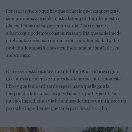
Por esa razón creo que hay que comer lo que nos apetezca y,
siempre que sea posible, ajustar la temperatura de nuestros
platos al clima que se presente ese día. Esta crema de
albaricoque podemos consumirla tanto fría, que es del modo
en el que la veremos a continuación, como templada. Las he
probado de ambas formas y es absolutamente fantástica en
ambos casos.
Esta receta está basada en una del libro
Bar Tartine
, seguro
que no es la primera vez que os he dicho que me fascina este
libro, y que tenía en lista de espera hasta que llegara la
temporada de los albaricoques. Es cierto que he modificado
muchos ingredientes y la he reajustado un poco a mi gusto y un
poco a los ingredientes que tenía para llevarla a cabo.