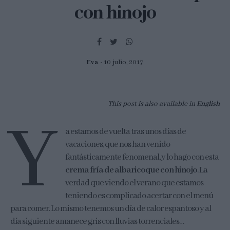
con hinojo
Eva
10 julio, 2017
This post is also available in
English
Y
a estamos de vuelta tras unos días de
vacaciones, que nos han venido
fantásticamente fenomenal, y lo hago con esta
crema fría de albaricoque con hinojo
. La
verdad que viendo el verano que estamos
teniendo es complicado acertar con el menú
para comer. Lo mismo tenemos un día de calor espantoso y al
día siguiente amanece gris con lluvias torrenciales…