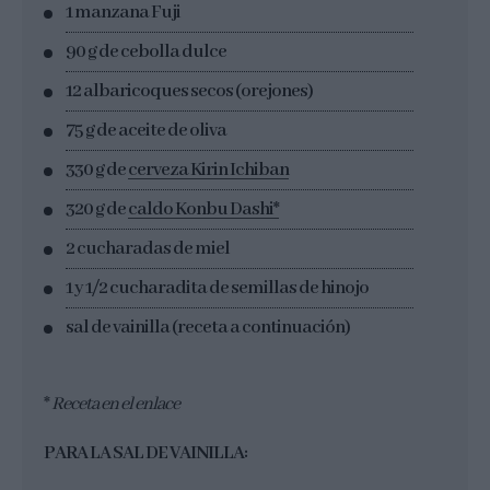
1 manzana Fuji
90 g de cebolla dulce
12 albaricoques secos (orejones)
75 g de aceite de oliva
330 g de
cerveza Kirin Ichiban
320 g de
caldo Konbu Dashi*
2 cucharadas de miel
1 y 1/2 cucharadita de semillas de hinojo
sal de vainilla (receta a continuación)
*
Receta en el enlace
PARA LA SAL DE VAINILLA: