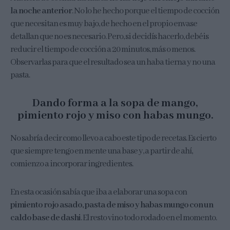
la noche anterior
. No lo he hecho porque el tiempo de cocción
que necesitan es muy bajo, de hecho en el propio envase
detallan que no es necesario. Pero, si decidís hacerlo, debéis
reducir el tiempo de cocción a 20 minutos, más o menos.
Observarlas para que el resultado sea un haba tierna y no una
pasta.
Dando forma a la sopa de mango,
pimiento rojo y miso con habas mungo.
No sabría decir como llevo a cabo este tipo de recetas. Es cierto
que siempre tengo en mente una base y, a partir de ahí,
comienzo a incorporar ingredientes.
En esta ocasión sabía que iba a elaborar una sopa con
pimiento rojo asado, pasta de miso y habas mungo con un
caldo base de dashi
. El resto vino todo rodado en el momento.