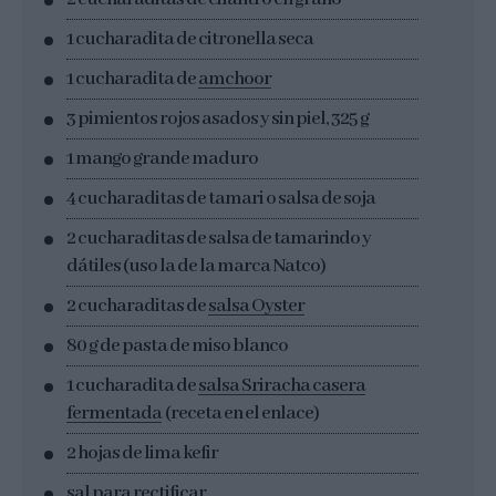
1 cucharadita de citronella seca
1 cucharadita de
amchoor
3 pimientos rojos asados y sin piel, 325 g
1 mango grande maduro
4 cucharaditas de tamari o salsa de soja
2 cucharaditas de salsa de tamarindo y
dátiles (uso la de la marca Natco)
2 cucharaditas de
salsa Oyster
80 g de pasta de miso blanco
1 cucharadita de
salsa Sriracha casera
fermentada
(receta en el enlace)
2 hojas de lima kefir
sal para rectificar