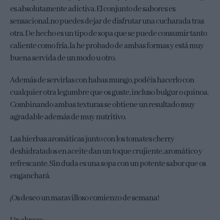
es absolutamente adictiva. El conjunto de sabores es
sensacional, no puedes dejar de disfrutar una cucharada tras
otra. De hecho es un tipo de sopa que se puede consumir tanto
caliente como fría, la he probado de ambas formas y está muy
buena servida de un modo u otro.
Además de servirlas con habas mungo, podéis hacerlo con
cualquier otra legumbre que os guste, incluso bulgur o quinoa.
Combinando ambas texturas se obtiene un resultado muy
agradable además de muy nutritivo.
Las hierbas aromáticas junto con los tomates cherry
deshidratados en aceite dan un toque crujiente, aromático y
refrescante. Sin duda es una sopa con un potente sabor que os
enganchará.
¡Os deseo un maravilloso comienzo de semana!