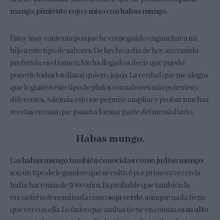
mango, pimiento rojo y miso con habas mungo
.
Estoy muy contenta porque he conseguido enganchar a mi
hijo a este tipo de sabores. De hecho, a día de hoy, su comida
preferida es el ramen. Me ha llegado a decir que puedo
ponerlo todos los días si quiero, jajaja. La verdad que me alegra
que le gusten este tipo de platos con sabores más potentes y
diferentes. Además, esto me permite ampliar y probar muchas
recetas en casa que pasan a formar parte del menú diario.
Habas mungo.
Las
habas mungo también conocidas como judías mungo
son un tipo de legumbre que se cultivó por primera vez en la
India hace más de 5000 años. Es probable que también la
encontréis denominada como
soja verde
, aunque nada tiene
que ver con ella. Lo único que ambas tiene en común es
su alto