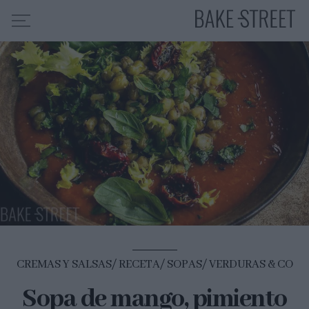
HOME
INDICE DE RECETAS
COLABORO CON
SOBRE MÍ
MIS CURSOS
CONTACTO
ES
EN
CREMAS Y SALSAS
RECETA
SOPAS
VERDURAS & CO
Sopa de mango, pimiento