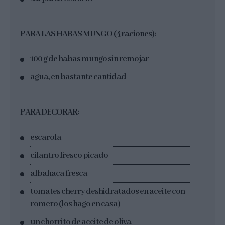
PARA LAS HABAS MUNGO (4 raciones):
100 g de habas mungo sin remojar
agua, en bastante cantidad
PARA DECORAR:
escarola
cilantro fresco picado
albahaca fresca
tomates cherry deshidratados en aceite con
romero (los hago en casa)
un chorrito de aceite de oliva