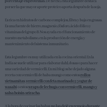
porcentaje en proteínas
. De hecho, esta legumbre destaca
por ser la que mayor aporte proteico aporta después de la soja.
Es rica en hidratos de carbono complejos, fibra y baja en grasas.
Es una fuente de hierro, magnesio, fósforo, ácido fólico y
vitaminas del grupo B. Nos ayuda en el funcionamiento de
nuestro metabolismo, en la producción de energía y
mantenimiento del sistema inmunitario.
Esta legumbre es muy utilizada en la cocina oriental. En la
India se suele utilizar para elaborar dahl, dosas o para hacer
una variedad de vermicelli. En mi blog os he dejado alguna
receta con vermicelli de haba mungo como estos
rollos
vietnamitas
,
vermicelli con feta marinado y yogur de
wasabi
o estos
wraps de lechuga con vermicelli, mango y
salsa hoisin-sriracha
.
A la hora de cocinar las habas
no las dejé en remojo durante