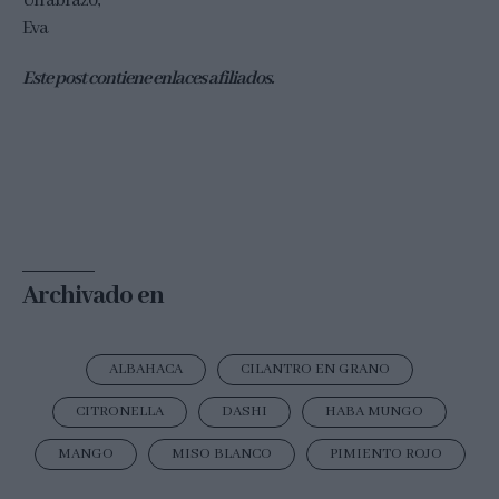
Un abrazo,
Eva
Este post contiene enlaces afiliados.
Archivado en
ALBAHACA
CILANTRO EN GRANO
CITRONELLA
DASHI
HABA MUNGO
MANGO
MISO BLANCO
PIMIENTO ROJO