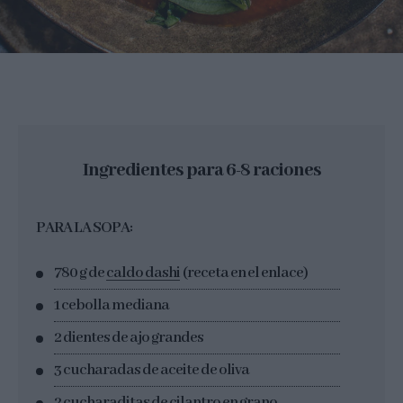
Ingredientes para 6-8 raciones
PARA LA SOPA:
780 g de
caldo dashi
(receta en el enlace)
1 cebolla mediana
2 dientes de ajo grandes
3 cucharadas de aceite de oliva
2 cucharaditas de cilantro en grano