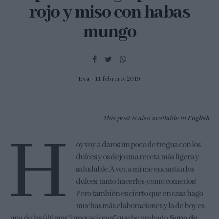
rojo y miso con habas
mungo
Eva
11 febrero, 2019
This post is also available in
English
H
oy voy a daros un poco de tregua con los
dulces y os dejo una receta más ligera y
saludable. A ver, a mi me encantan los
dulces, tanto hacerlos ¡como comerlos!
Pero también es cierto que en casa hago
muchas más elaboraciones y la de hoy es
una de las últimas “innovaciones” que he probado.
Sopa de