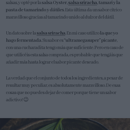
salsas, y opté por la
salsa Oyster,
salsa sriracha
, tamari y la
pasta de tamarindo y dátiles
. Esta última da un sabor cítrico
maravilloso gracias al tamarindo unido al dulzor del dátil.
Un dato sobre la
salsa sriracha
. En mi caso utilizo
la que yo
hago fermentada
. Su sabor es
“ultramegasuper” picante
,
con una cucharadita tengo más que suficiente. Pero en caso de
que utilicéis esta salsa comprada, es probable que tengáis que
añadir más hasta lograr el sabor picante deseado.
La verdad que el conjunto de todos los ingredientes, a pesar de
resultar muy peculiar, es absolutamente maravilloso. De esas
cosas que no puedes dejar de comer porque tiene un sabor
adictivo! 😉