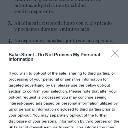
minutos, adquirirá una tonalidad
semitransparente.
Añadimos la citronella junto con el ajo picado
y pochamos durante 5 minutos más.
Incorporamos las salsas junto con las especias,
removemos y cocinamos durante 1 minuto.
Bake-Street -
Do Not Process My Personal
Añadimos el caldo junto con el pimiento asado
Information
troceado y el mango cortado en trozos.
Subimos la temperatura hasta que llegue a
If you wish to opt-out of the sale, sharing to third parties, or
ebullición y, en ese momento, reducimos a
processing of your personal or sensitive information for
calor medio bajo. Cocinamos durante
5
targeted advertising by us, please use the below opt-out
minutos más
.
section to confirm your selection. Please note that after your
opt-out request is processed you may continue seeing
Retiramos del calor y procesamos con una
interest-based ads based on personal information utilized by
batidora de mano o bien vertiendo el
us or personal information disclosed to third parties prior to
contenido dentro de un vaso batidor.
your opt-out. You may separately opt-out of the further
disclosure of your personal information by third parties on the
Colocamos de nuevo al calor. Añadimos la
IAB’s list of downstream participants. This information may