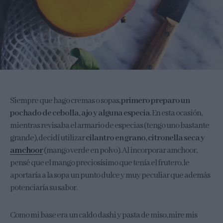
Siempre que hago cremas o sopas,
primero preparo un
pochado de cebolla, ajo y alguna especia
. En esta ocasión,
mientras revisaba el armario de especias (tengo uno bastante
grande), decidí utilizar
cilantro en grano, citronella seca y
amchoor
(mango verde en polvo). Al incorporar amchoor,
pensé que el mango preciosísimo que tenía el frutero, le
aportaría a la sopa un punto dulce y muy peculiar que además
potenciaría su sabor.
Como mi base era un caldo dashi y pasta de miso, mire mis