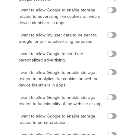
Disponemos sobre ella la cantidad de habas
que deseéis.
I want to allow Google to enable storage
related to advertising like cookies on web or
Decoramos con escarola, cilantro picado,
device identifiers in apps.
albahaca fresca y unos tomates cherry
deshidratados en aceite con romero.
I want to allow my user data to be sent to
Google for online advertising purposes.
Disponemos un chorrito de aceite de oliva
sobre la superficie y servimos.
I want to allow Google to send me
personalized advertising.
I want to allow Google to enable storage
related to analytics like cookies on web or
device identifiers in apps.
I want to allow Google to enable storage
related to functionality of the website or app.
I want to allow Google to enable storage
related to personalization.
I want to allow Google to enable storage