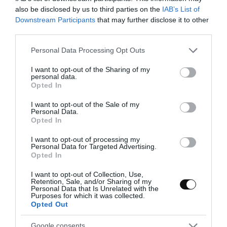
pasta de miso junto con las hojas de lima kefir
also be disclosed by us to third parties on the
IAB’s List of
y cocinamos a calor durante
30-35 minutos
a
Downstream Participants
that may further disclose it to other
calor medio bajo removiendo de vez en
third parties.
cuando. Mantendremos la sopa con la
tapadera ligeramente puesta.
Please note that this website/app uses one or more Google
Personal Data Processing Opt Outs
services and may gather and store information including but
Retiramos del calor y dejamos reposar durante
not limited to your visit or usage behaviour. You may click to
I want to opt-out of the Sharing of my
personal data.
10 minutos
.
grant or deny consent to Google and its third-party tags to
Opted In
use your data for below specified purposes in below Google
consent section.
I want to opt-out of the Sale of my
Personal Data.
Opted In
Servimos la sopa.
I want to opt-out of processing my
Personal Data for Targeted Advertising.
Si lo deseáis, podéis colar la sopa. En mi caso
Opted In
me gusta servirla directamente. Si el
procesador o batidora que tenéis es potente,
I want to opt-out of Collection, Use,
no será necesario.
Retention, Sale, and/or Sharing of my
Personal Data that Is Unrelated with the
Purposes for which it was collected.
Repartimos la sopa en cuencos o platos
Opted Out
individuales.
Google consents