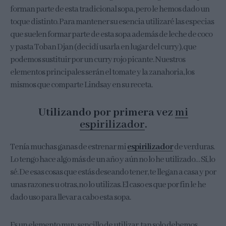
forman parte de esta tradicional sopa, pero le hemos dado un
toque distinto. Para mantener su esencia utilizaré las especias
que suelen formar parte de esta sopa además de leche de coco
y pasta Toban Djan (decidí usarla en lugar del curry), que
podemos sustituir por un curry rojo picante. Nuestros
elementos principales serán el tomate y la zanahoria, los
mismos que comparte Lindsay en su receta.
Utilizando por primera vez
mi
espirilizador
.
Tenía muchas ganas de estrenar mi
espirilizador
de verduras.
Lo tengo hace algo más de un año y aún no lo he utilizado… Sí, lo
sé. De esas cosas que estás deseando tener, te llegan a casa y por
unas razones u otras, no lo utilizas. El caso es que por fin le he
dado uso para llevar a cabo esta sopa.
Es un elemento muy sencillo de utilizar, tan solo debemos