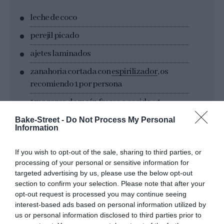
leche de coco
perejil picado
ajetes laminados
zanahoria cortada con
espirilizador
, os
recomiendo 1 por persona
1 mazorca de maíz, fresca o cocida + 1
cucharada de mantequilla
Bake-Street -
Do Not Process My Personal
Information
If you wish to opt-out of the sale, sharing to third parties, or
processing of your personal or sensitive information for
targeted advertising by us, please use the below opt-out
section to confirm your selection. Please note that after your
opt-out request is processed you may continue seeing
interest-based ads based on personal information utilized by
Elaboración
us or personal information disclosed to third parties prior to