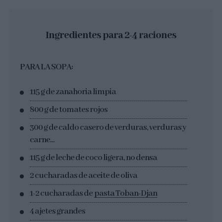
Ingredientes para 2-4 raciones
PARA LA SOPA:
115 g de zanahoria limpia
800 g de tomates rojos
300 g de caldo casero de verduras, verduras y
carne...
115 g de leche de coco ligera, no densa
2 cucharadas de aceite de oliva
1-2 cucharadas de
pasta Toban-Djan
4 ajetes grandes