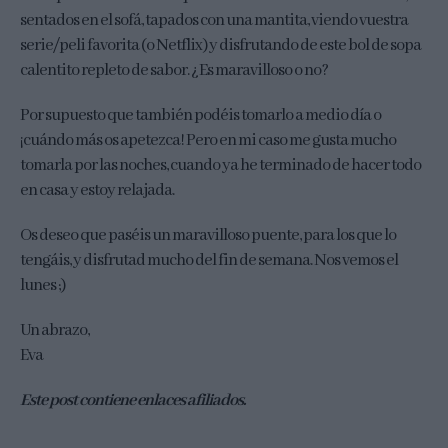
sentados en el sofá, tapados con una mantita, viendo vuestra
serie/peli favorita (o Netflix) y disfrutando de este bol de sopa
calentito repleto de sabor. ¿Es maravilloso o no?
Por supuesto que también podéis tomarlo a medio día o
¡cuándo más os apetezca! Pero en mi caso me gusta mucho
tomarla por las noches, cuando ya he terminado de hacer todo
en casa y estoy relajada.
Os deseo que paséis un maravilloso puente, para los que lo
tengáis, y disfrutad mucho del fin de semana. Nos vemos el
lunes ;)
Un abrazo,
Eva
Este post contiene enlaces afiliados.