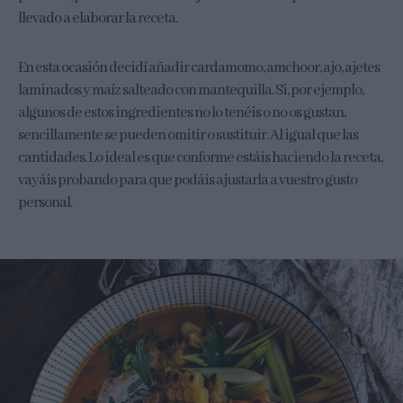
llevado a elaborar la receta.
En esta ocasión decidí añadir cardamomo, amchoor, ajo, ajetes
laminados y maíz salteado con mantequilla. Si, por ejemplo,
algunos de estos ingredientes no lo tenéis o no os gustan,
sencillamente se pueden omitir o sustituir. Al igual que las
cantidades. Lo ideal es que conforme estáis haciendo la receta,
vayáis probando para que podáis ajustarla a vuestro gusto
personal.