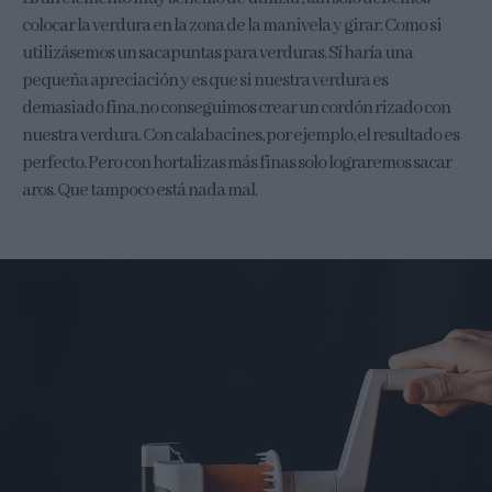
colocar la verdura en la zona de la manivela y girar. Como si
utilizásemos un sacapuntas para verduras. Sí haría una
pequeña apreciación y es que si nuestra verdura es
demasiado fina, no conseguimos crear un cordón rizado con
nuestra verdura. Con calabacines, por ejemplo, el resultado es
perfecto. Pero con hortalizas más finas solo lograremos sacar
aros. Que tampoco está nada mal.