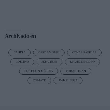
Archivado en
CANELA
CARDAMOMO
CENAS RÁPIDAS
COMINO
JENGIBRE
LECHE DE COCO
POST CON MÚSICA
TOBAN-DJAN
TOMATE
ZANAHORIA