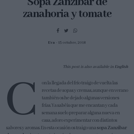
Sopa Zanzibar de
zanahoria y tomate
Eva
15 octubre, 2018
This post is also available in
English
C
on la llegada del frío traigo de vuelta las
recetas de sopas y cremas, aunque en verano
también os he dejado algunas versiones
frías. Ya sabéis que me encantan y cada
semana suelo preparar alguna nueva en
casa, adoro experimentar con distintos
sabores y aromas. En esta ocasión os traigo una
sopa Zanzibar