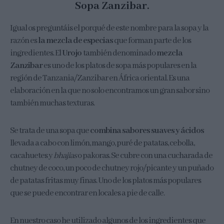
Sopa Zanzibar.
Igual os preguntáis el porqué de este nombre para la sopa y la
razón es
la mezcla de especias
que forman parte de los
ingredientes. El
Urojo
también denominado
mezcla
Zanzibar
es uno de los platos de sopa más populares en la
región de Tanzania/Zanzibar en África oriental. Es una
elaboración en la que no solo encontramos un gran sabor sino
también muchas texturas.
Se trata de una sopa que
combina sabores suaves y ácidos
llevada a cabo con limón, mango, puré de patatas, cebolla,
cacahuetes y
bhajias
o pakoras. Se cubre con una cucharada de
chutney de coco, un poco de chutney rojo/picante y un puñado
de patatas fritas muy finas. Uno de los platos más populares
que se puede encontrar en locales a pie de calle.
En nuestro caso he utilizado algunos de los ingredientes que