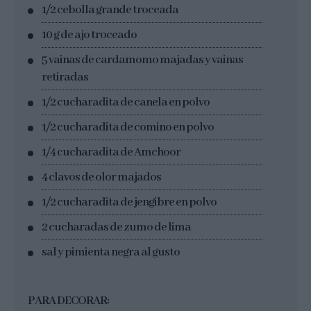
1/2 cebolla grande troceada
10 g de ajo troceado
5 vainas de cardamomo majadas y vainas
retiradas
1/2 cucharadita de canela en polvo
1/2 cucharadita de comino en polvo
1/4 cucharadita de Amchoor
4 clavos de olor majados
1/2 cucharadita de jengibre en polvo
2 cucharadas de zumo de lima
sal y pimienta negra al gusto
PARA DECORAR: