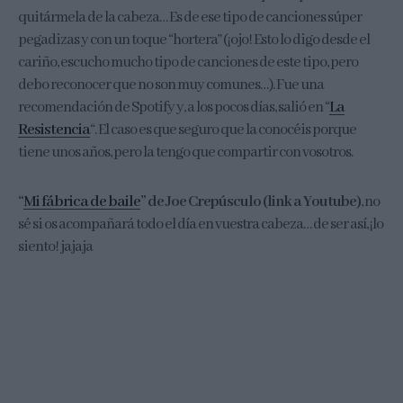
quitármela de la cabeza… Es de ese tipo de canciones súper
pegadizas y con un toque “hortera” (¡ojo! Esto lo digo desde el
cariño, escucho mucho tipo de canciones de este tipo, pero
debo reconocer que no son muy comunes…). Fue una
recomendación de Spotify y, a los pocos días, salió en “
La
Resistencia
“. El caso es que seguro que la conocéis porque
tiene unos años, pero la tengo que compartir con vosotros.
“
Mi fábrica de baile
” de Joe Crepúsculo (link a Youtube)
, no
sé si os acompañará todo el día en vuestra cabeza… de ser así, ¡lo
siento! jajaja