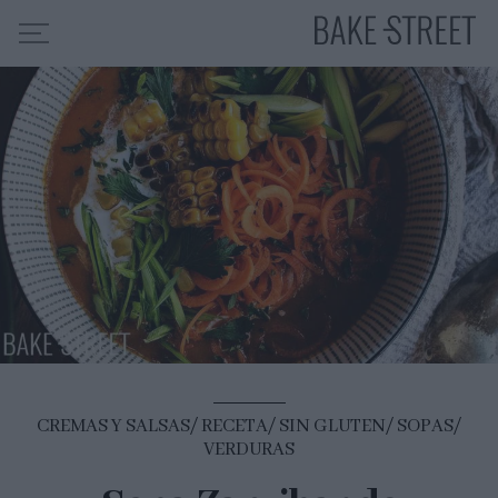
HOME
INDICE DE RECETAS
COLABORO CON
SOBRE MÍ
MIS CURSOS
CONTACTO
ES
EN
CREMAS Y SALSAS
RECETA
SIN GLUTEN
SOPAS
VERDURAS