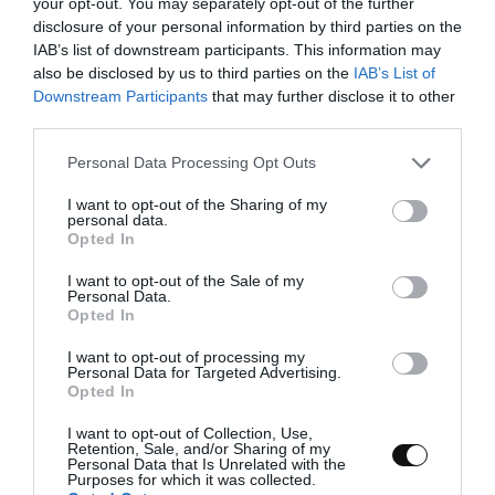
your opt-out. You may separately opt-out of the further
disclosure of your personal information by third parties on the
IAB’s list of downstream participants. This information may
Escaldamos los tomates.
also be disclosed by us to third parties on the
IAB’s List of
Downstream Participants
that may further disclose it to other
Llenamos una olla grande con agua, colocamos
third parties.
a calor medio y dejamos hasta que llegue a
ebullición.
Please note that this website/app uses one or more Google
Personal Data Processing Opt Outs
services and may gather and store information including but
Mientras, hacemos un corte de cruz en la base
not limited to your visit or usage behaviour. You may click to
I want to opt-out of the Sharing of my
personal data.
de cada tomate.
grant or deny consent to Google and its third-party tags to
Opted In
use your data for below specified purposes in below Google
Una vez que el agua llegue a hervir,
consent section.
I want to opt-out of the Sale of my
introducimos los tomates con mucho cuidado
Personal Data.
Opted In
y escaldamos durante 1 minuto.
I want to opt-out of processing my
Sacamos del agua y dejamos templar hasta
Personal Data for Targeted Advertising.
que podamos manipularlos sin quemarnos.
Opted In
Retiramos la piel, troceamos y reservamos.
I want to opt-out of Collection, Use,
Retention, Sale, and/or Sharing of my
Personal Data that Is Unrelated with the
Purposes for which it was collected.