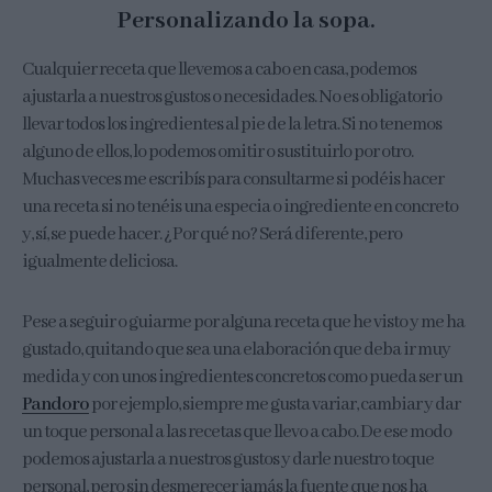
Personalizando la sopa.
Cualquier receta que llevemos a cabo en casa, podemos
ajustarla a nuestros gustos o necesidades. No es obligatorio
llevar todos los ingredientes al pie de la letra. Si no tenemos
alguno de ellos, lo podemos omitir o sustituirlo por otro.
Muchas veces me escribís para consultarme si podéis hacer
una receta si no tenéis una especia o ingrediente en concreto
y, sí, se puede hacer. ¿Por qué no? Será diferente, pero
igualmente deliciosa.
Pese a seguir o guiarme por alguna receta que he visto y me ha
gustado, quitando que sea una elaboración que deba ir muy
medida y con unos ingredientes concretos como pueda ser un
Pandoro
por ejemplo, siempre me gusta variar, cambiar y dar
un toque personal a las recetas que llevo a cabo. De ese modo
podemos ajustarla a nuestros gustos y darle nuestro toque
personal, pero sin desmerecer jamás la fuente que nos ha