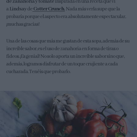
de zanahoria y tomate
inspirada en una receta que vi
a
Lindsay
de
Cotter Crunch.
Nada más verla supe que la
probaría porque el aspecto era absolutamente espectacular,
¡muchas gracias!
Una de las cosas que más me gustan de esta sopa, además de su
increíble sabor, es el uso de zanahoria en forma de tiras o
fideos. ¡Es genial! No solo aporta un increíble sabor sino que,
además, logramos disfrutar de un toque crujiente a cada
cucharada. Tenéis que probarlo.