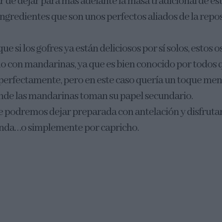
 de dejar para más adelante la masa tradicional de est
ingredientes que son unos perfectos aliados de la repos
e si los gofres ya están deliciosos por sí solos, estos o
 con mandarinas, ya que es bien conocido por todos qu
perfectamente, pero en este caso quería un toque men
donde las mandarinas toman su papel secundario.
e podremos dejar preparada con antelación y disfrutar
nda…o simplemente por capricho.