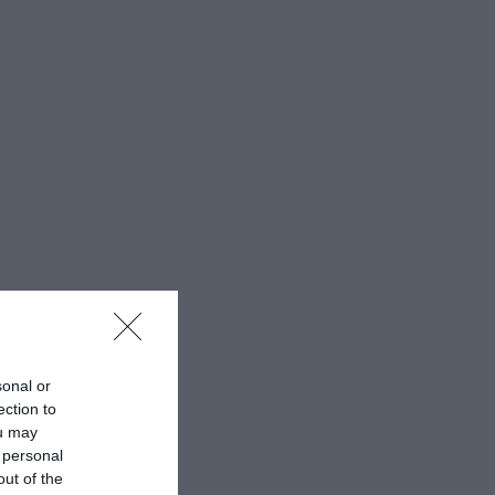
sonal or
ection to
ou may
 personal
out of the