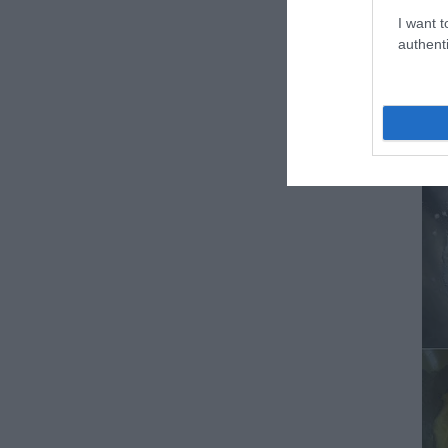
los ingrediente
I want t
authenti
Machacamos las s
polvo. Volvemos