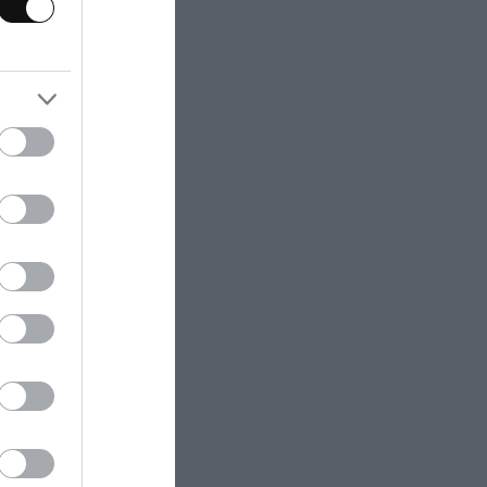
ezclamos ambos
no, incorporamos
ngredientes
otalmente todos