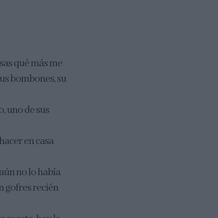
cosas qué más me
 sus bombones, su
, uno de sus
 hacer en casa
aún no lo había
n gofres recién