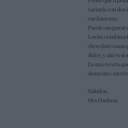
Pensé que a pesar
variaría con dos 
cardamomo.
Puedo asegurar qu
Los he combinado
chocolate casan 
dulce, y ahí es 
Es una receta qu
desayuno, merie
Saludos,
Mrs Hudson.