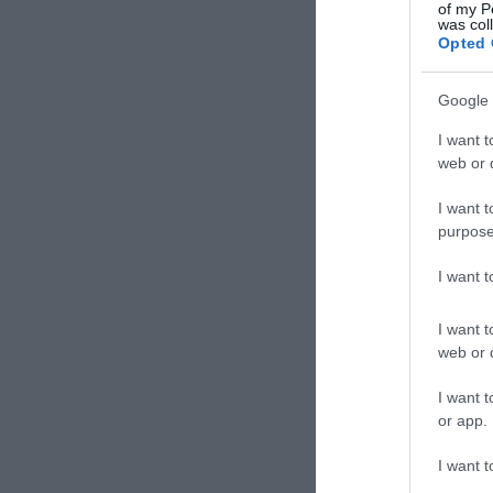
of my P
was col
4-5 semillas
Opted 
Google 
I want t
web or d
chocolate, fr
I want t
purpose
I want 
En un bol amplio
I want t
ingredientes. Re
web or d
I want t
En el bol de la 
or app.
la mantequilla p
I want t
secos. Mezclamos