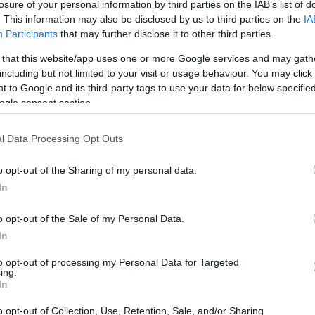
losure of your personal information by third parties on the IAB’s list of
. This information may also be disclosed by us to third parties on the
IA
Participants
that may further disclose it to other third parties.
 that this website/app uses one or more Google services and may gath
including but not limited to your visit or usage behaviour. You may click 
ingredientes para 8-10 gofres:
 to Google and its third-party tags to use your data for below specifi
ogle consent section.
equilla sin sal
l Data Processing Opt Outs
ina
o opt-out of the Sharing of my personal data.
car granulado
In
o opt-out of the Sale of my Personal Data.
In
adita de extracto de vainilla (1 y 1/2 Tsp)
to opt-out of processing my Personal Data for Targeted
ing.
In
o en polvo tipo Valor
o opt-out of Collection, Use, Retention, Sale, and/or Sharing