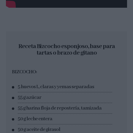
Receta Bizcocho esponjoso, base para
tartas o brazo de gitano
BIZCOCHO:
5 huevos L, claras y yemas separadas
55 g azúcar
55 g harina floja de repostería, tamizada
50 g leche entera
50 g aceite de girasol