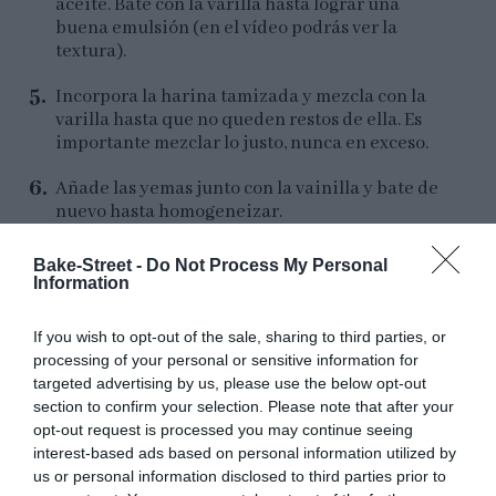
aceite. Bate con la varilla hasta lograr una
buena emulsión (en el vídeo podrás ver la
textura).
Incorpora la harina tamizada y mezcla con la
varilla hasta que no queden restos de ella. Es
importante mezclar lo justo, nunca en exceso.
Añade las yemas junto con la vainilla y bate de
nuevo hasta homogeneizar.
Monta un merengue con las claras y el azúcar,
Bake-Street -
Do Not Process My Personal
debes lograr picos suaves, no muy firmes.
Information
Añade una pequeña cantidad de merengue a
If you wish to opt-out of the sale, sharing to third parties, or
la mezcla de yemas. Mezcla con la varilla para
processing of your personal or sensitive information for
lograr una mezcla homogénea, no debes
targeted advertising by us, please use the below opt-out
remover o batir en exceso, solo hasta integrar.
section to confirm your selection. Please note that after your
opt-out request is processed you may continue seeing
A partir de aquí, incorpora poco a poco el resto
interest-based ads based on personal information utilized by
de merengue con ayuda de una espátula de
us or personal information disclosed to third parties prior to
silicona. Realiza movimientos suaves y