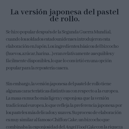
La
versión japonesa del pastel
de rollo.
Se hizo popular después de la Segunda Guerra Mundial,
cuando los soldados estadounidenses introdujeron esta
elaboración en Japón. Los ingredientes básicos del bizcocho
(huevos, azúcar, harina…) eran relativamente asequibles y
fácilmente disponibles, lo que lo convirtió en una opción
popular para la repostería casera.
Sin embargo, la versión japonesa del pastel de rollo tiene
algunas características distintivas con respecto a la europea.
La masa es mucho más ligera y esponjosa que la versión
tradicional europea, lo que refleja la preferencia japonesa por
los pasteles más delicados y suaves. Su proceso de elaboración
es muy similar al famoso Chiffon Cake, un bizcocho que
combinaba la esponjosidad del
Angel Food Cake
con la riqueza