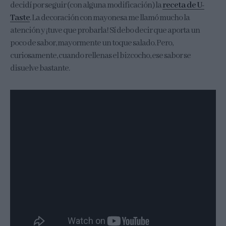
decidí por seguir (con alguna modificación) la
receta de U-
Taste
. La decoración con mayonesa me llamó mucho la
atención y ¡tuve que probarla! Sí debo decir que aporta un
poco de sabor, mayormente un toque salado. Pero,
curiosamente, cuando rellenas el bizcocho, ese sabor se
disuelve bastante.