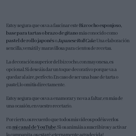
Estoy segura que os va a fascinar este
Bizcocho esponjoso,
base para tartas o brazo de gitano
más conocido como
pastel de rollo japonés
o
Japanese Roll Cake
. Una elaboración
sencilla, versátil y maravillosa para cientos de recetas.
La decoración superior del bizcocho, con mayonesa, es
opcional. Si deseáis dar un toque decorativo porque va a
quedar al aire, perfecto. En caso de ser una base de tarta o
pastel, lo omitís directamente.
Estoy segura que os va a enamorar y no va a faltar, en más de
una ocasión, en vuestro recetario.
Por cierto, os recuerdo que todos mis vídeos podéis verlos
en
mi canal de YouTube
. Si os animáis a suscribiros y activar
la campanita, os estaré ¡eternamente agradecida!