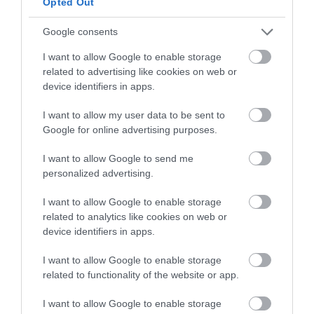
Opted Out
Google consents
I want to allow Google to enable storage
related to advertising like cookies on web or
device identifiers in apps.
I want to allow my user data to be sent to
Google for online advertising purposes.
Hornea.
I want to allow Google to send me
Vierte la mezcla de bizcocho en el molde y
personalized advertising.
extiende con cuidado para cubrir toda la
superficie del molde con la masa. Puedes
I want to allow Google to enable storage
ayudarte de la espátula de silicona para este
related to analytics like cookies on web or
paso.
device identifiers in apps.
Alisa la superficie con ayuda de una rasqueta.
I want to allow Google to enable storage
Golpea con suavidad el molde sobre una
related to functionality of the website or app.
superficie de trabajo para asentar la masa y
deshacer las burbujas más grandes.
I want to allow Google to enable storage