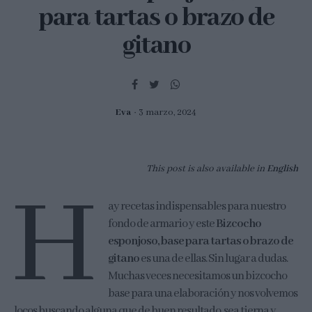
para tartas o brazo de
gitano
Eva
3 marzo, 2024
This post is also available in
English
H
ay recetas indispensables para nuestro
fondo de armario y este
Bizcocho
esponjoso, base para tartas o brazo de
gitano
es una de ellas. Sin lugar a dudas.
Muchas veces necesitamos un bizcocho
base para una elaboración y nos volvemos
locos buscando alguna que de buen resultado, sea tierna y