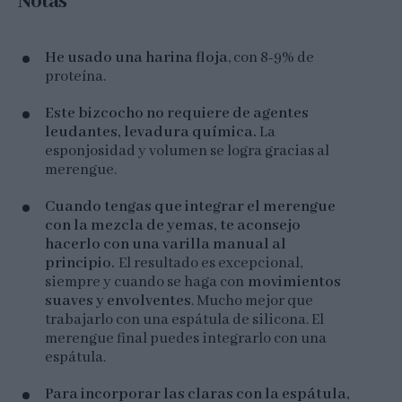
Notas
He usado una harina floja
, con 8-9% de
proteína.
Este bizcocho no requiere de agentes
leudantes, levadura química.
La
esponjosidad y volumen se logra gracias al
merengue.
Cuando tengas que integrar el merengue
con la mezcla de yemas, te aconsejo
hacerlo con una varilla manual al
principio.
El resultado es excepcional,
siempre y cuando se haga con
movimientos
suaves y envolventes
. Mucho mejor que
trabajarlo con una espátula de silicona. El
merengue final puedes integrarlo con una
espátula.
Para incorporar las claras con la espátula,