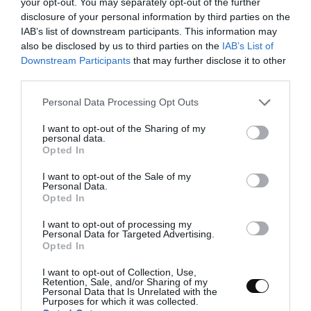
your opt-out. You may separately opt-out of the further
envolventes.
disclosure of your personal information by third parties on the
IAB’s list of downstream participants. This information may
also be disclosed by us to third parties on the
IAB’s List of
Downstream Participants
that may further disclose it to other
third parties.
Please note that this website/app uses one or more Google
Personal Data Processing Opt Outs
services and may gather and store information including but
not limited to your visit or usage behaviour. You may click to
I want to opt-out of the Sharing of my
personal data.
grant or deny consent to Google and its third-party tags to
Opted In
use your data for below specified purposes in below Google
consent section.
I want to opt-out of the Sale of my
Personal Data.
Opted In
I want to opt-out of processing my
Personal Data for Targeted Advertising.
Opted In
I want to opt-out of Collection, Use,
Retention, Sale, and/or Sharing of my
Personal Data that Is Unrelated with the
Purposes for which it was collected.