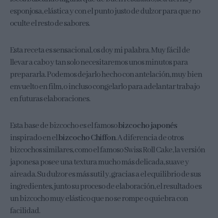
esponjosa, elástica y con el punto justo de dulzor para que no
oculte el resto de sabores.
Esta receta es sensacional, os doy mi palabra. Muy fácil de
llevar a cabo y tan solo necesitaremos unos minutos para
prepararla. Podemos dejarlo hecho con antelación, muy bien
envuelto en film, o incluso congelarlo para adelantar trabajo
en futuras elaboraciones.
Esta base de bizcocho es el famoso
bizcocho japonés
inspirado en el
bizcocho Chiffon
. A diferencia de otros
bizcochos similares, como el famoso Swiss Roll Cake, la versión
japonesa posee una textura mucho más delicada, suave y
aireada. Su dulzor es más sutil y, gracias a el equilibrio de sus
ingredientes, junto su proceso de elaboración, el resultado es
un bizcocho muy elástico que no se rompe o quiebra con
facilidad.