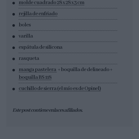
molde cuadrado 28 x 28 x 3 cm
rejilla de enfriado
boles
varilla
espátula de silicona
rasqueta
manga pastelera
+ boquilla de delineado +
boquilla BS 118
cuchillo de sierra (el mío es de Opinel)
Este post contiene enlaces afiliados.