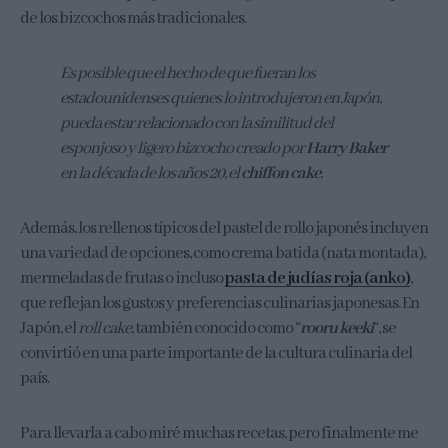
de los bizcochos más tradicionales.
Es posible que el hecho de que fueran los
estadounidenses quienes lo introdujeron en Japón,
pueda estar relacionado con la similitud del
esponjoso y ligero bizcocho creado por
Harry Baker
en la década de los años 20, el
chiffon cake
.
Además, los rellenos típicos del pastel de rollo japonés incluyen
una variedad de opciones, como crema batida (nata montada),
mermeladas de frutas o incluso
pasta de judías roja (anko)
,
que reflejan los gustos y preferencias culinarias japonesas. En
Japón, el
roll cake
, también conocido como “
rooru keeki
“, se
convirtió en una parte importante de la cultura culinaria del
país.
Para llevarla a cabo miré muchas recetas, pero finalmente me