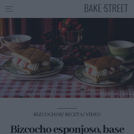
HOME
INDICE DE RECETAS
COLABORO CON
SOBRE MÍ
MIS CURSOS
CONTACTO
ES
EN
BIZCOCHOS
RECETA
VÍDEO
Bizcocho esponjoso, base