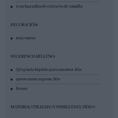
1 cucharadita de extracto de vainilla
DECORACIÓN:
mayonesa
SUGERENCIA RELLENO:
250 g nata líquida para montar, fría
queso mascarpone, frío
fresas
MATERIAL UTILIZADO Y VISIBLE EN EL VÍDEO: