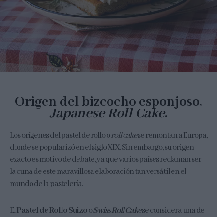
Origen del bizcocho esponjoso,
Japanese Roll Cake
.
Los orígenes del pastel de rollo o
roll cake
se remontan a Europa,
donde se popularizó en el siglo XIX. Sin embargo, su origen
exacto es motivo de debate, ya que varios países reclaman ser
la cuna de este maravillosa elaboración tan versátil en el
mundo de la pastelería.
El
Pastel de Rollo Suizo
o
Swiss Roll Cake
se considera una de