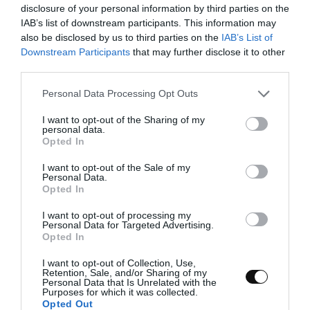
disclosure of your personal information by third parties on the
IAB’s list of downstream participants. This information may
Como podéis ver, estoy en modo tartas otra vez. Creo que en
also be disclosed by us to third parties on the
IAB’s List of
cuanto salen los primeros rayos de sol, se despierta una necesidad
Downstream Participants
that may further disclose it to other
imperiosa en mi de preparar recetas elaboradas...
third parties.
Please note that this website/app uses one or more Google
Personal Data Processing Opt Outs
services and may gather and store information including but
not limited to your visit or usage behaviour. You may click to
I want to opt-out of the Sharing of my
Eva
13 junio, 2018
personal data.
grant or deny consent to Google and its third-party tags to
Opted In
use your data for below specified purposes in below Google
consent section.
I want to opt-out of the Sale of my
Personal Data.
Opted In
I want to opt-out of processing my
Personal Data for Targeted Advertising.
Opted In
I want to opt-out of Collection, Use,
Retention, Sale, and/or Sharing of my
Personal Data that Is Unrelated with the
Purposes for which it was collected.
Opted Out