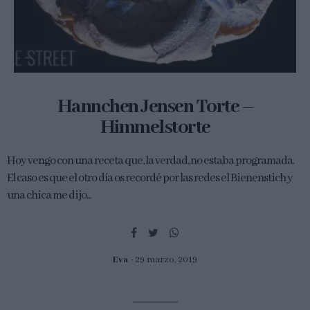
Hannchen Jensen Torte –
Himmelstorte
Hoy vengo con una receta que, la verdad, no estaba programada.
El caso es que el otro día os recordé por las redes el Bienenstich y
una chica me dijo...
Eva
29 marzo, 2019