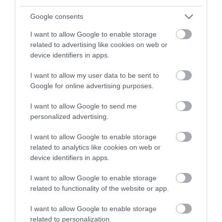
Google consents
I want to allow Google to enable storage
related to advertising like cookies on web or
device identifiers in apps.
I want to allow my user data to be sent to
Google for online advertising purposes.
Tarta de fresa, hierbabuena y pimienta
I want to allow Google to send me
rosa
personalized advertising.
I want to allow Google to enable storage
Reconozco que disfruto muchísimo haciendo este tipo de tartas
related to analytics like cookies on web or
con frutas, de hecho casi siempre ando pensando en
device identifiers in apps.
posibles combinaciones con frutas, hierbas aromáticas, especias...
I want to allow Google to enable storage
Ya no solo por lo buenas...
related to functionality of the website or app.
I want to allow Google to enable storage
related to personalization.