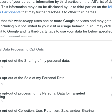
nos éclairs, para mi gusto quedaron demasiado oscuro
losure of your personal information by third parties on the IAB’s list of
. This information may also be disclosed by us to third parties on the
IA
ía más pruebas. No dude en incorporarla en esta tarta
Participants
that may further disclose it to other third parties.
s serían buenos tanto en aspecto como en sabor, y así 
 that this website/app uses one or more Google services and may gath
including but not limited to your visit or usage behaviour. You may click 
 to Google and its third-party tags to use your data for below specifi
íz morada es una antigua materia prima del Imperio 
ogle consent section.
e utilizada para preparar una bebida llamada “Chich
ón junto con cáscara de piña, membrillo y especias com
l Data Processing Opt Outs
 también es utilizado para preparar un postre llamad
o opt-out of the Sharing of my personal data.
In
o opt-out of the Sale of my Personal Data.
intenso color y gran sabor, posee gran cantidad de ant
In
i-inflamatorias además de promover la formación de 
to opt-out of processing my Personal Data for Targeted
ermedades cardiovasculares debido a la presencia de po
ing.
In
esión sanguínea, siendo buena para personas hipertensa
o opt-out of Collection, Use, Retention, Sale, and/or Sharing