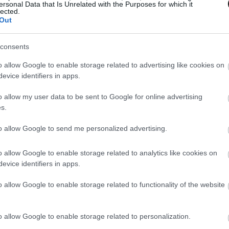
mal de células. Ayuda a suprimir enzimas del cuerpo 
ersonal Data that Is Unrelated with the Purposes for which it
lected.
tetizar ácidos grasos ayudando a prevenir la diabetes 
Out
consents
ngrediente que debemos tener presente en nuestra diet
o allow Google to enable storage related to advertising like cookies on
z en cuando por la cantidad de beneficios que nos ap
evice identifiers in apps.
puesto que resulta fácil integrarlo en diferentes elabo
o allow my user data to be sent to Google for online advertising
s.
una tarta de sabor maravilloso en el que predomina el 
to allow Google to send me personalized advertising.
xtura recuerda a un fudge, no es cremosa pero tampoco
unto intermedio. Para rematar la decoración quise ser 
o allow Google to enable storage related to analytics like cookies on
con los fragmentos de chocolate, pero para hacer cons
evice identifiers in apps.
tes principales decoré al parte superior de la tarta co
o allow Google to enable storage related to functionality of the website
nto crujiente y lleno de sabor para acompañar esta lu
o allow Google to enable storage related to personalization.