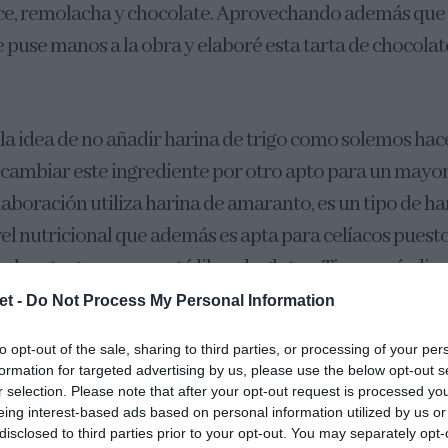
lce, remolacha y chocolate. Aprovechando además que
e puse manos a la obra y elaboré esta tarta de chocolat
a idea de no añadir harina de trigo como solemos hac
cambiar este ingrediente por otro apto para un may
elaboración utiliza harina de amaranto, es un tipo de 
ivel nutricional que además es apta para celíacos pues
 de este grano que está libre de gluten. Tiene un índic
el trigo, entre un 15-18%, y es más rico en lisina un 
et -
Do Not Process My Personal Information
 alimentación del ser humano.
to opt-out of the sale, sharing to third parties, or processing of your per
formation for targeted advertising by us, please use the below opt-out s
ponía de este tipo de harina en casa así que decidí sust
r selection. Please note that after your opt-out request is processed y
eing interest-based ads based on personal information utilized by us or
Hace unos meses me la dieron para probarla y tan solo
disclosed to third parties prior to your opt-out. You may separately opt-