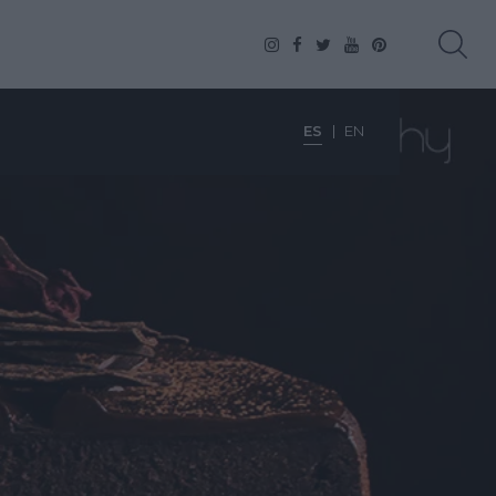
ES
EN