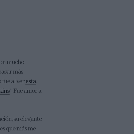
 con mucho
 pasar más
 fue al ver
esta
kins
“. Fue amor a
ción, su elegante
nes que más me