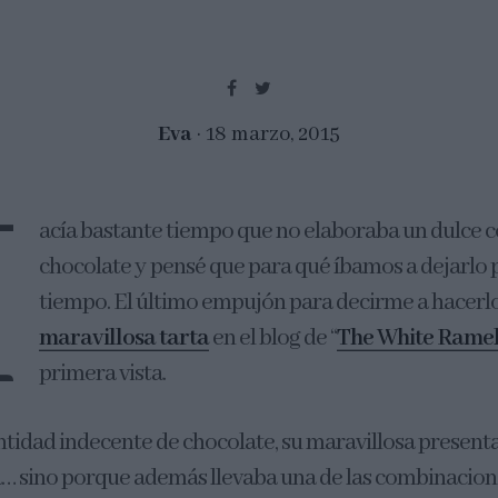
Eva
18 marzo, 2015
H
acía bastante tiempo que no elaboraba un dulce
chocolate y pensé que para qué íbamos a dejarlo
tiempo. El último empujón para decirme a hacerlo
maravillosa tarta
en el blog de “
The White Rame
primera vista.
ntidad indecente de chocolate, su maravillosa presenta
a… sino porque además llevaba una de las combinacio