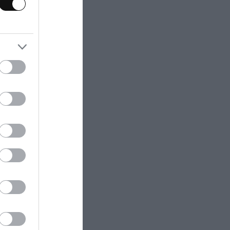
que
y la obesidad.
a para
orta además de
raciones.
intenso aroma a
 dura, se
fiel a la
tancia de uno de
n pétalos de
juria de