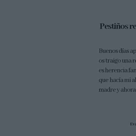
Pestiños r
Buenos días ap
os traigo una 
es herencia fam
que hacía mi ab
madre y ahora h
Ev