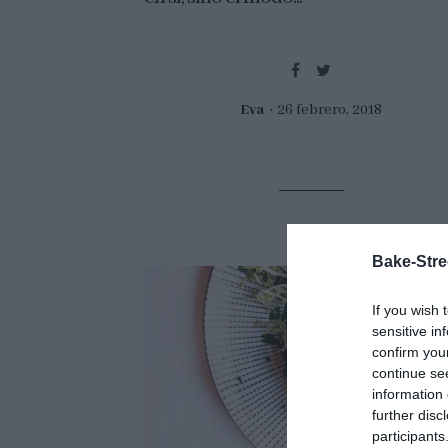
Eva
26 febrero, 2018
Bake-Stre
If you wish 
sensitive in
confirm you
continue se
information 
further disc
participants