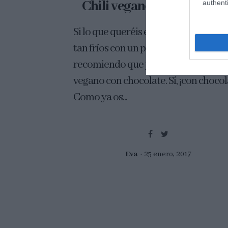
Chili vegano con chocola
authenti
Si lo que queréis es combatir estos d
tan fríos con un plato poco aburrido,
recomiendo que probéis este chili
vegano con chocolate. Sí, ¡con chocol
Como ya os...
Eva
25 enero, 2017