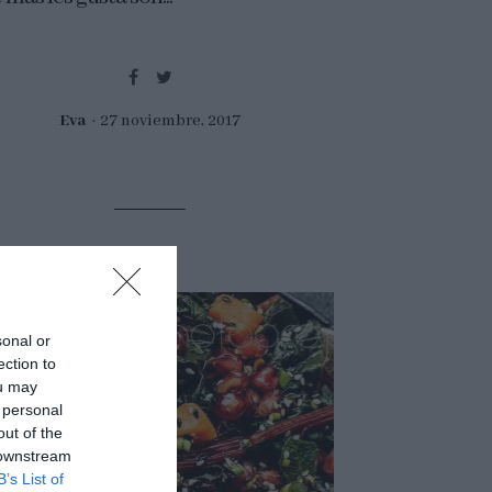
Eva
27 noviembre, 2017
sonal or
ection to
ou may
 personal
out of the
 downstream
B’s List of