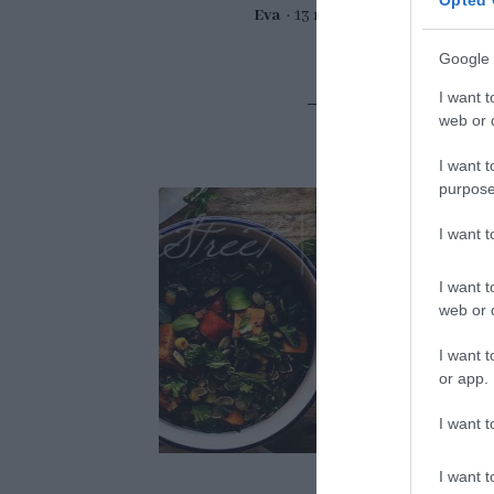
Opted 
Eva
13 noviembre, 2017
Google 
I want t
web or d
I want t
purpose
I want 
I want t
web or d
I want t
or app.
I want t
I want t