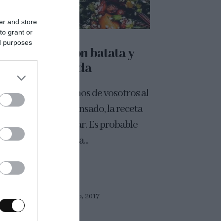
er and store
to grant or
ed purposes
Acelga roja con batata y
granada
oy segura que muchos de vosotros al
r el título habréis pensado, la receta
hoy no me va a gustar. Es probable
sí, pero si le dais una...
Eva
30 enero, 2017