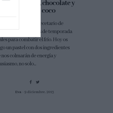
astel de batata, chocolate y
crema de coco
uimos ampliando recetario de
ierno con productos de temporada
ales para combatir el frío. Hoy os
igo un pastel con dos ingredientes
 nos colmarán de energía y
usiasmo, no solo...
Eva
9 diciembre, 2013