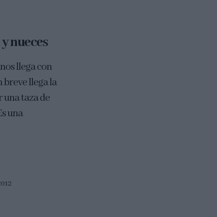
 y nueces
nos llega con
 breve llega la
r una taza de
Es una
2012