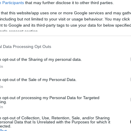
Participants
that may further disclose it to other third parties.
 that this website/app uses one or more Google services and may gath
including but not limited to your visit or usage behaviour. You may click 
 to Google and its third-party tags to use your data for below specifi
a,
Crema thai de batata y
ogle consent section.
papaya
l Data Processing Opt Outs
¿Adivina, adivinanza qué tiene el rey en
Est
o opt-out of the Sharing of my personal data.
l
la panza? Ya os lo digo yo, una crema
lee
In
thai de batata y papaya que está de
de 
o opt-out of the Sale of my Personal Data.
nal
"rechupetearse" los dedos. Mira que a...
que 
In
to opt-out of processing my Personal Data for Targeted
ing.
In
Eva
25 octubre, 2017
o opt-out of Collection, Use, Retention, Sale, and/or Sharing
ersonal Data that Is Unrelated with the Purposes for which it
lected.