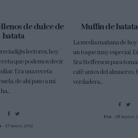
ellenos de dulce de
Muffin de batata
batata
La media mañana de hoy 
reciad@s lectores, hoy
un toque muy especial. En
receta que podemos decir
Sra Stefferson para toma
iliar. Era una receta
café antes del almuerzo. 
uela, de ahí paso a mi
verdadera...
a...
Eva
28 marzo, 
a
17 mayo, 2012