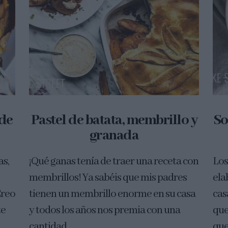
 de
Pastel de batata, membrillo y
So
granada
as,
¡Qué ganas tenía de traer una receta con
Los
membrillos! Ya sabéis que mis padres
ela
Creo
tienen un membrillo enorme en su casa
cas
te
y todos los años nos premia con una
que
cantidad...
que