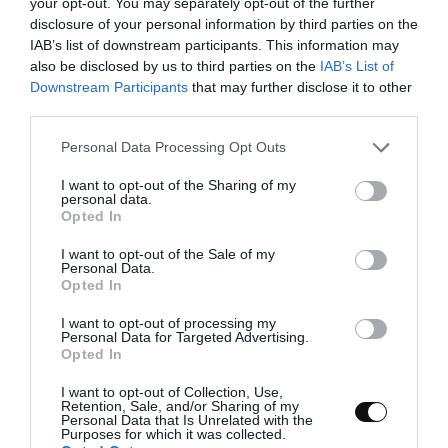
syrup o Corn syrup y mezclamos hasta obtener una mezcla
your opt-out. You may separately opt-out of the further
disclosure of your personal information by third parties on the
homogénea, suave y brillante.
IAB’s list of downstream participants. This information may
also be disclosed by us to third parties on the
IAB’s List of
Downstream Participants
that may further disclose it to other
third parties.
Please note that this website/app uses one or more Google
Personal Data Processing Opt Outs
services and may gather and store information including but
not limited to your visit or usage behaviour. You may click to
I want to opt-out of the Sharing of my
personal data.
grant or deny consent to Google and its third-party tags to
Opted In
use your data for below specified purposes in below Google
consent section.
I want to opt-out of the Sale of my
Personal Data.
Opted In
Rellenamos el pastel.
I want to opt-out of processing my
Personal Data for Targeted Advertising.
Opted In
Disponemos una capa de mermelada de cerezas, generosa, por
I want to opt-out of Collection, Use,
toda la base de la tarta procurando que quede lo más uniforme
Retention, Sale, and/or Sharing of my
Personal Data that Is Unrelated with the
posible.
Purposes for which it was collected.