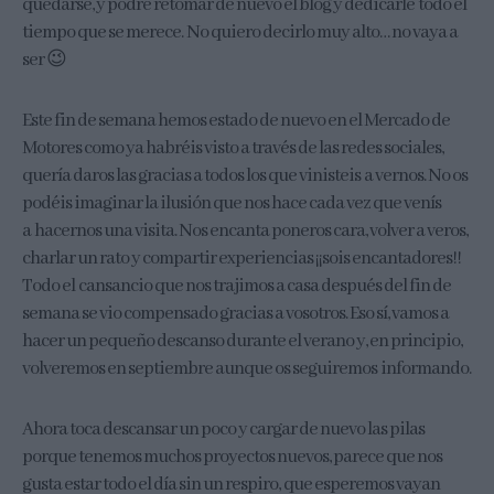
quedarse, y podré retomar de nuevo el blog y dedicarle todo el
tiempo que se merece. No quiero decirlo muy alto… no vaya a
ser 😉
Este fin de semana hemos estado de nuevo en el Mercado de
Motores como ya habréis visto a través de las redes sociales,
quería daros las gracias a todos los que vinisteis a vernos. No os
podéis imaginar la ilusión que nos hace cada vez que venís
a hacernos una visita. Nos encanta poneros cara, volver a veros,
charlar un rato y compartir experiencias ¡¡sois encantadores!!
Todo el cansancio que nos trajimos a casa después del fin de
semana se vio compensado gracias a vosotros. Eso sí, vamos a
hacer un pequeño descanso durante el verano y, en principio,
volveremos en septiembre aunque os seguiremos informando.
Ahora toca descansar un poco y cargar de nuevo las pilas
porque tenemos muchos proyectos nuevos, parece que nos
gusta estar todo el día sin un respiro, que esperemos vayan