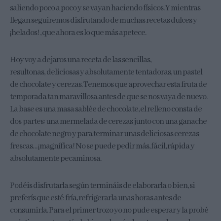
saliendo poco a poco y se vayan haciendo físicos. Y mientras
llegan seguiremos disfrutando de muchas recetas dulces y
¡helados! , que ahora es lo que más apetece.
Hoy voy a dejaros una receta de las sencillas,
resultonas, deliciosas y absolutamente tentadoras, un pastel
de chocolate y cerezas. Tenemos que aprovechar esta fruta de
temporada tan maravillosa antes de que se nos vaya de nuevo.
La base es una masa sablée de chocolate, el relleno consta de
dos partes: una mermelada de cerezas junto con una ganache
de chocolate negro y para terminar unas deliciosas cerezas
frescas… ¡magnífica! No se puede pedir más, fácil, rápida y
absolutamente pecaminosa.
Podéis disfrutarla según termináis de elaborarla o bien, si
preferís que esté fría, refrigerarla unas horas antes de
consumirla. Para el primer trozo yo no pude esperar y la probé