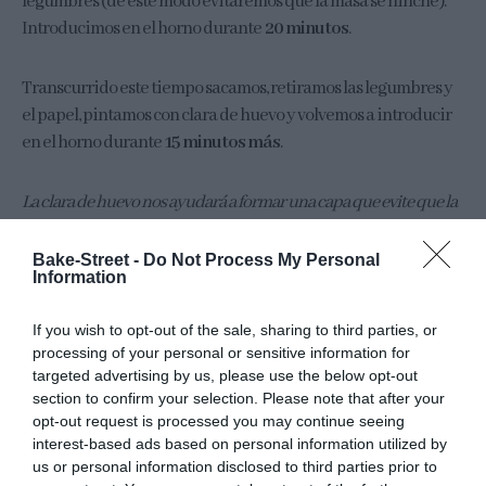
legumbres (de este modo evitaremos que la masa se hinche).
Introducimos en el horno durante
20 minutos
.
Transcurrido este tiempo sacamos, retiramos las legumbres y
el papel, pintamos con clara de huevo y volvemos a introducir
en el horno durante
15 minutos más
.
La clara de huevo nos ayudará a formar una capa que evite que la
masa absorba la humedad y se reblandezca en exceso.
Bake-Street -
Do Not Process My Personal
Information
Una vez que haya terminado el tiempo de cocción, sacamos y
dejamos enfriar
completamente
dentro del molde.
If you wish to opt-out of the sale, sharing to third parties, or
processing of your personal or sensitive information for
Preparamos el ganache.
targeted advertising by us, please use the below opt-out
section to confirm your selection. Please note that after your
opt-out request is processed you may continue seeing
En un bol incorporamos el chocolate al baño maria, una vez
interest-based ads based on personal information utilized by
esté fundido añadimos la crème fraîche junto con el Golden
us or personal information disclosed to third parties prior to