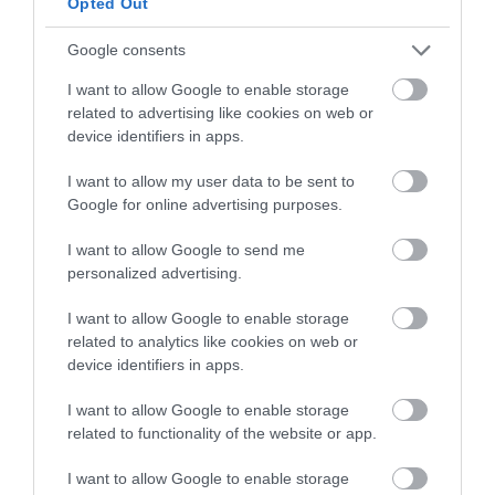
Opted Out
Google consents
I want to allow Google to enable storage
related to advertising like cookies on web or
device identifiers in apps.
I want to allow my user data to be sent to
Google for online advertising purposes.
I want to allow Google to send me
personalized advertising.
Vertemos el ganache de chocolate sobre la tarta y nos
I want to allow Google to enable storage
ayudamos de una pala pequeña o espátula para distribuirla
related to analytics like cookies on web or
por toda la superficie del pastel. Deberemos rellenar hasta
device identifiers in apps.
llegar al borde.
I want to allow Google to enable storage
related to functionality of the website or app.
Decoramos con cerezas frescas y ya tenemos lista un delicioso
pastel sencillo y de temporada.
I want to allow Google to enable storage