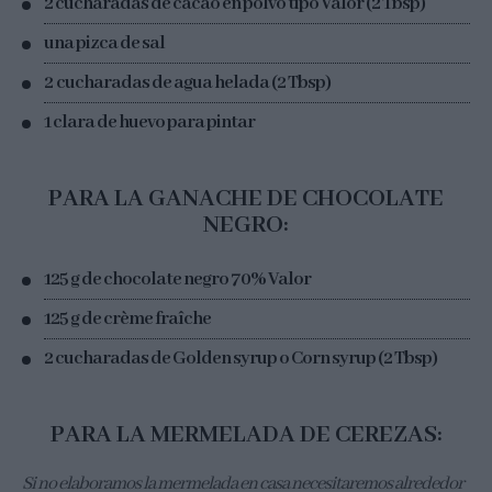
2 cucharadas de cacao en polvo tipo Valor (2 Tbsp)
una pizca de sal
2 cucharadas de agua helada (2 Tbsp)
1 clara de huevo para pintar
PARA LA GANACHE DE CHOCOLATE
NEGRO:
125 g de chocolate negro 70% Valor
125 g de crème fraîche
2 cucharadas de Golden syrup o Corn syrup (2 Tbsp)
PARA LA MERMELADA DE CEREZAS:
Si no elaboramos la mermelada en casa necesitaremos alrededor