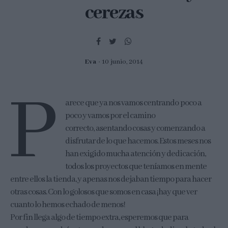
cerezas
Eva
10 junio, 2014
P
arece que ya nos vamos centrando poco a
poco y vamos por el camino
correcto, asentando cosas y comenzando a
disfrutar de lo que hacemos. Estos meses nos
han exigido mucha atención y dedicación,
todos los proyectos que teníamos en mente
entre ellos la tienda, y apenas nos dejaban tiempo para hacer
otras cosas. Con lo golosos que somos en casa ¡hay que ver
cuanto lo hemos echado de menos!
Por fin llega algo de tiempo extra, esperemos que para