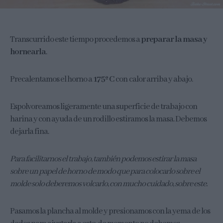
Transcurrido este tiempo procedemos a
preparar la masa y
hornearla
.
Precalentamos el horno a
175º C
con calor arriba y abajo.
Espolvoreamos ligeramente una superficie de trabajo con
harina y con ayuda de un rodillo estiramos la masa. Debemos
dejarla fina.
Para facilitarnos el trabajo, también podemos estirar la masa
sobre un papel de horno de modo que para colocarlo sobre el
molde solo deberemos volcarlo, con mucho cuidado, sobre este.
Pasamos la plancha al molde y presionamos con la yema de los