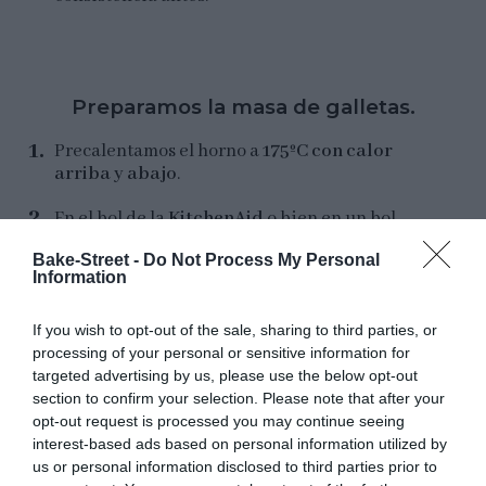
Preparamos la masa de galletas.
Precalentamos el horno a
175ºC con calor
arriba y abajo
.
En el bol de la
KitchenAid
o bien en un bol
amplio para batir con una batidora de mano
Bake-Street -
Do Not Process My Personal
eléctrica, añadimos la mantequilla junto con
Information
los 2 tipos de azúcar y batimos con la pala, a
velocidad media, hasta lograr una textura
If you wish to opt-out of the sale, sharing to third parties, or
aireada, muy blanca y suave. Nos llevará
processing of your personal or sensitive information for
alrededor de
5 minutos
.
targeted advertising by us, please use the below opt-out
NOTA:
Para evitar crear una nube de azúcar
section to confirm your selection. Please note that after your
glas en la cocina, colocar un paño sobre la KA
opt-out request is processed you may continue seeing
durante los primeros segundos que batimos,
interest-based ads based on personal information utilized by
hasta que se integre el azúcar glas por
us or personal information disclosed to third parties prior to