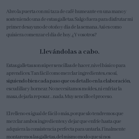
Abro la puerta con mi taza de café humeante en una mano y
sosteniendo una de estas galletas. Salgo fuera para disfrutar mi
primer desayuno de otoño y día de la semana. Así es como
quisiera comenzar el día de hoy. ¿Y vosotros?
Llevándolas a cabo.
Estas galletas son súper sencillas de hacer, nivel básico para
aprendices. Tan fácil como mezclar ingredientes, eso sí,
siguiendo bien cada paso que os detallo en la elaboración
,
escudillar y hornear. No necesitamos moldes, ni enfriar la
masa, dejarla reposar… nada. Muy sencillo el proceso.
El relleno es igual de fácil o más, porque slo tendremos que
mezclar ambos ingredientes y dejar que enfríe hasta que
adquiera la consistencia perfecta para untarla. Finalmente
montaremos las galletas, del mismo modo que si nos