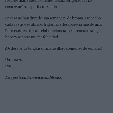
resto de días. Podemos mantenerlas refrigeradas y se
conservarán en perfecto estado.
En casa no han durado una semana ni de broma... De hecho
cada vez que se abría el frigorífico, desaparecía más de una.
Pero, es de ese tipo de elaboraciones que no cuesta trabajo
hacer y reporta mucha felicidad.
¡Os deseo que tengáis un maravilloso comienzo de semana!
Un abrazo,
Eva
Este post contiene enlaces afiliados.