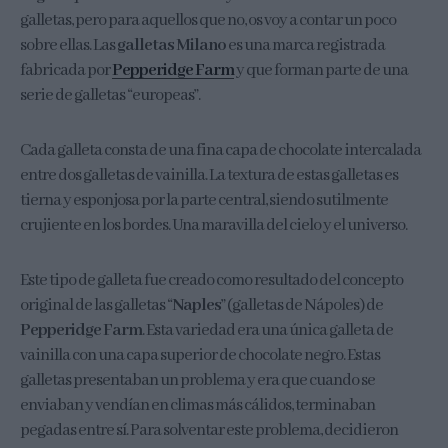
galletas, pero para aquellos que no, os voy a contar un poco
sobre ellas. Las
galletas Milano
es una marca registrada
fabricada por
Pepperidge Farm
y que forman parte de una
serie de galletas “europeas”.
Cada galleta consta de una fina capa de chocolate intercalada
entre dos galletas de vainilla. La textura de estas galletas es
tierna y esponjosa por la parte central, siendo sutilmente
crujiente en los bordes. Una maravilla del cielo y el universo.
Este tipo de galleta fue creado como resultado del concepto
original de las galletas “
Naples
” (galletas de Nápoles) de
Pepperidge Farm
. Esta variedad era una única galleta de
vainilla con una capa superior de chocolate negro. Estas
galletas presentaban un problema y era que cuando se
enviaban y vendían en climas más cálidos, terminaban
pegadas entre sí. Para solventar este problema, decidieron