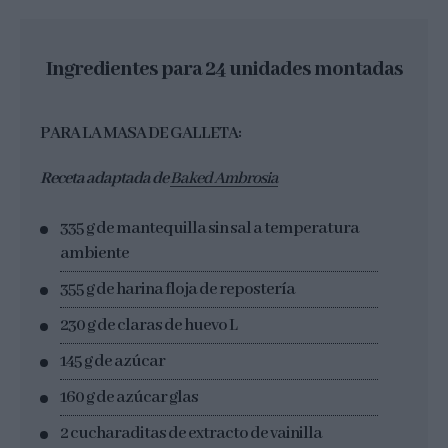
Ingredientes para 24 unidades montadas
PARA LA MASA DE GALLETA:
Receta adaptada de
Baked Ambrosia
335 g de mantequilla sin sal a temperatura
ambiente
355 g de harina floja de repostería
230 g de claras de huevo L
145 g de azúcar
160 g de azúcar glas
2 cucharaditas de extracto de vainilla