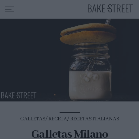
HOME
INDICE DE RECETAS
COLABORO CON
SOBRE MÍ
MIS CURSOS
CONTACTO
ES
EN
GALLETAS
RECETA
RECETAS ITALIANAS
Galletas Milano