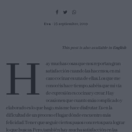
Eva
23 septiembre, 2019
This post is also available in
English
H
ay muchas cosas que nos reportan gran
satisfacción cuando las hacemos, en mi
caso cocinar es una de ellas. Los que me
conocéis hace tiempo, sabéis que mi vía
de expresión es cocinar y crear. Hay
ocasiones que cuanto más complicado y
elaborado es lo que hago, más me hace disfrutar. Es en la
dificultad de un proceso el lugar dónde encuentro más
felicidad. Tener que seguir ciertos pasos concretos para lograr
lo que buscas. Pero, también hay mucha satisfacción en las