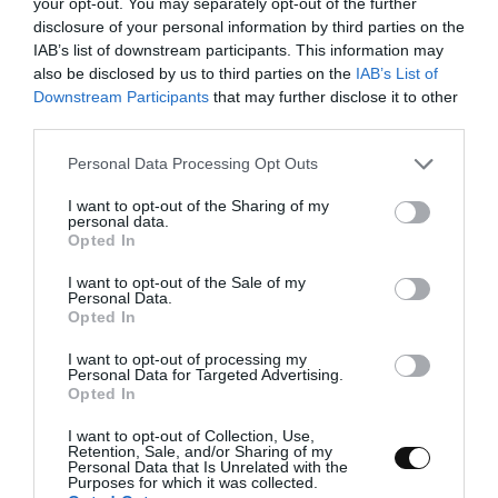
completo.
your opt-out. You may separately opt-out of the further
disclosure of your personal information by third parties on the
Añadimos las claras a la mezcla de
IAB’s list of downstream participants. This information may
mantequilla mientras está mezcla a la
also be disclosed by us to third parties on the
IAB’s List of
velocidad más baja. Os recomiendo añadirlas
Downstream Participants
that may further disclose it to other
poco a poco, para que se integren con
third parties.
facilidad.
Please note that this website/app uses one or more Google
Personal Data Processing Opt Outs
services and may gather and store information including but
Incorporamos la vainilla junto con la sal y
not limited to your visit or usage behaviour. You may click to
I want to opt-out of the Sharing of my
mezclamos de nuevo.
personal data.
grant or deny consent to Google and its third-party tags to
Opted In
use your data for below specified purposes in below Google
Finalmente, añadimos la harina. Lo haremos
consent section.
poco a poco, mezclando con la pala a la
I want to opt-out of the Sale of my
Personal Data.
velocidad más baja. No añadiremos más
Opted In
cantidad hasta que la primera tanda se haya
integrado.
I want to opt-out of processing my
Personal Data for Targeted Advertising.
Opted In
Recordad no sobrebatir la mezcla, tan solo
mezclaremos hasta que la harina se haya
I want to opt-out of Collection, Use,
integrado por completo.
Retention, Sale, and/or Sharing of my
Personal Data that Is Unrelated with the
Purposes for which it was collected.