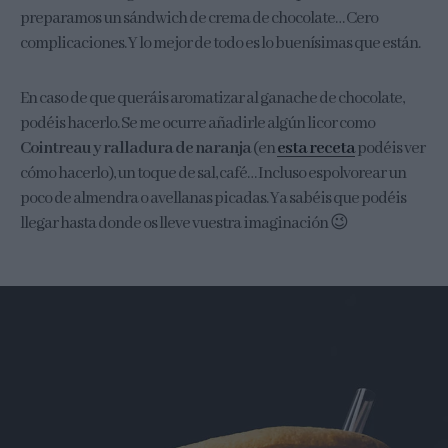
preparamos un sándwich de crema de chocolate… Cero
complicaciones. Y lo mejor de todo es lo buenísimas que están.
En caso de que queráis aromatizar al ganache de chocolate,
podéis hacerlo. Se me ocurre añadirle algún licor como
Cointreau y ralladura de naranja
(en
esta receta
podéis ver
cómo hacerlo), un toque de sal, café… Incluso espolvorear un
poco de almendra o avellanas picadas. Ya sabéis que podéis
llegar hasta donde os lleve vuestra imaginación 😉