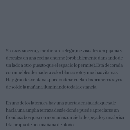
Si os soy sincera, y me dieran a elegir, me visualizo en pijama y
descalza en una cocina enorme (probablemente danzando de
un lado a otro, puesto que el espacio lo permite). Está decorada
con muebles de madera color blanco roto y muchas vitrinas.
Hay grandes ventanas por donde se cuelan los primeros rayos
de sol de la mañana iluminando toda la estancia.
En uno de los laterales, hay una puerta acristalada que sale
hacia una amplia terraza desde donde puede apreciarse un
frondoso bosque, con montañas, un cielo despejado y una brisa
fría propia de una mañana de otoño.