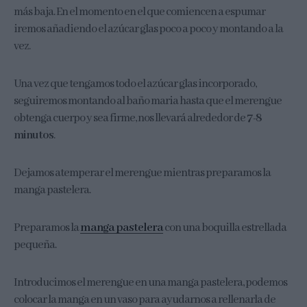
más baja. En el momento en el que comiencen a espumar
iremos añadiendo el azúcar glas poco a poco y montando a la
vez.
Una vez que tengamos todo el azúcar glas incorporado,
seguiremos montando al baño maria hasta que el merengue
obtenga cuerpo y sea firme, nos llevará alrededor de
7-8
minutos
.
Dejamos atemperar el merengue mientras preparamos la
manga pastelera.
Preparamos la
manga pastelera
con una boquilla estrellada
pequeña.
Introducimos el merengue en una manga pastelera, podemos
colocar la manga en un vaso para ayudarnos a rellenarla de