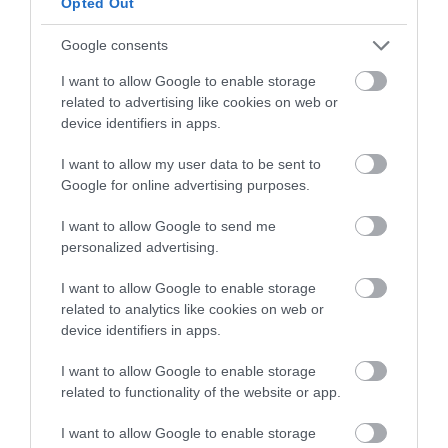
Opted Out
Fundimos el chocolate negro al 70% junto con los 5 g de
Google consents
mantequilla, dejamos reposar durante unos 5 minutos para
que atempere.
I want to allow Google to enable storage
related to advertising like cookies on web or
device identifiers in apps.
Sacamos el molde del frigorífico y vertemos el chocolate sobre
el toffee, distribuimos de manera uniforme por toda la
I want to allow my user data to be sent to
Google for online advertising purposes.
superficie con ayuda de una espátula pequeña o cuchara.
Introducimos en el frigorífico mientras preparamos la
I want to allow Google to send me
cheesecake, de este modo endurecerá esta fina capa.
personalized advertising.
I want to allow Google to enable storage
related to analytics like cookies on web or
device identifiers in apps.
I want to allow Google to enable storage
related to functionality of the website or app.
I want to allow Google to enable storage