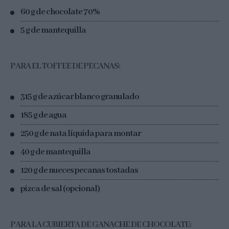
60 g de chocolate 70%
5 g de mantequilla
PARA EL TOFFEE DE PECANAS:
315 g de azúcar blanco granulado
185 g de agua
250 g de nata líquida para montar
40 g de mantequilla
120 g de nueces pecanas tostadas
pizca de sal (opcional)
PARA LA CUBIERTA DE GANACHE DE CHOCOLATE: