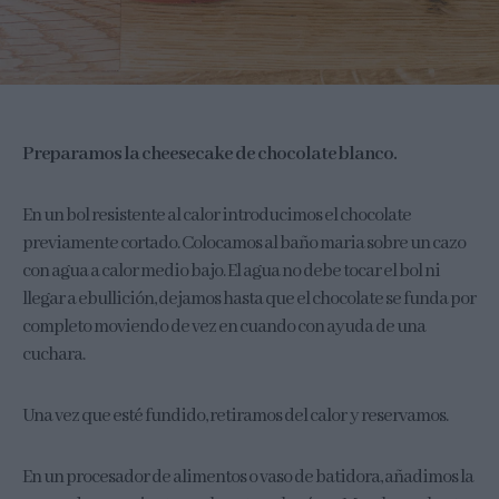
Preparamos la cheesecake de chocolate blanco.
En un bol resistente al calor introducimos el chocolate
previamente cortado. Colocamos al baño maria sobre un cazo
con agua a calor medio bajo. El agua no debe tocar el bol ni
llegar a ebullición, dejamos hasta que el chocolate se funda por
completo moviendo de vez en cuando con ayuda de una
cuchara.
Una vez que esté fundido, retiramos del calor y reservamos.
En un procesador de alimentos o vaso de batidora, añadimos la