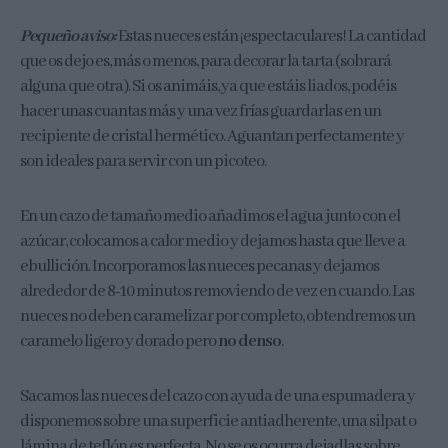
Pequeño aviso:
Estas nueces están ¡espectaculares! La cantidad
que os dejo es, más o menos, para decorar la tarta (sobrará
alguna que otra). Si os animáis, ya que estáis liados, podéis
hacer unas cuantas más y una vez frías guardarlas en un
recipiente de cristal hermético. Aguantan perfectamente y
son ideales para servir con un picoteo.
En un cazo de tamaño medio añadimos el agua junto con el
azúcar, colocamos a calor medio y dejamos hasta que lleve a
ebullición. Incorporamos las nueces pecanas y dejamos
alrededor de 8-10 minutos removiendo de vez en cuando. Las
nueces no deben caramelizar por completo, obtendremos un
caramelo ligero y dorado pero
no denso
.
Sacamos las nueces del cazo con ayuda de una espumadera y
disponemos sobre una superficie antiadherente, una silpat o
lámina de teflón es perfecta. No se os ocurra dejadlas sobre