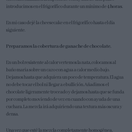
introducimos en el frigorífico durante un mínimo de
4 horas
.
En mi caso dejé la cheesecake en el frigorífico hasta el día
siguiente.
Preparamos la cobertura de ganache de chocolate.
En un bol resistente al calor vertemos la nata, colocamos al
baño maria sobre un cazo con agua a calor medio bajo.
Dejamos hasta que adquiera un poco de temperatura. El agua
no debe tocar el bol ni llegar a ebullición. Añadimos el
chocolate ligeramente troceado y dejamos hasta que se funda
por completo moviendo de vez en cuando con ayuda de una
cuchara. La mezcla irá adquiriendo una textura más oscura y
densa.
Una vez que esté la mezcla completamente homogénea,