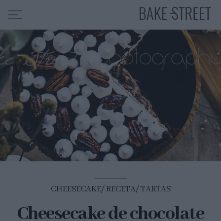
HOME
INDICE DE RECETAS
COLABORO CON
SOBRE MÍ
MIS CURSOS
CONTACTO
ES
EN
CHEESECAKE
RECETA
TARTAS
Cheesecake de chocolate