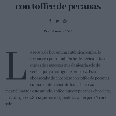
con toffee de pecanas
Eva
6 mayo, 2016
L
a receta de hoy es una auténtica bomba, lo
reconozco, pero también he de decir a su favor
que es de esas cosas que da alegría solo de
verla… que ya no digo ¡de probarla! Esta
cheesecake de chocolate con toffee de pecanas
es una combinación de todas las cosas
maravillosas de este mundo. Toffee, nueces pecanas, chocolate,
tarta de queso… Si es que no se le puede sacar un pero. Ni uno
solo.