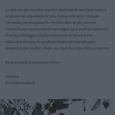
Lo que es espectacular es poder disfrutar de una base suave y
crujiente acompañada de una cheesecake muy cremosa
coronada por una ganache de chocolate negro, nueces
caramelizas y unas notas de merengue (que podéis omitir si lo
deseáis). Sin lugar a dudas esta es una de las mejores
elaboraciones que he probado hasta el momento para
desmelenarse un día y darse un capricho como bien se merece.
¡Nos vemos la semana que viene!
Saludos,
Eva {Mrs Hudson}