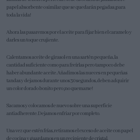
papel absorbente o similar que se quedarán pegadas ¡para
toda la vida!
Ahora las pasaremos por el aceite para fijar bien el caramelo y
darles un toque crujiente.
Calentamos aceite de girasol en una sartén pequeña, la
cantidad suficiente como para freírlas pero tampoco debe
haber abundante aceite. Añadimos las nueces en pequeñas
tandas y dejamos durante unos 30 segundos, deben adquirir
un color dorado bonito pero ¡no quemarse!
Sacamos y colocamos de nuevo sobre una superficie
antiadherente. Dejamos enfriar por completo.
Una vez que estén frías, retiramos el exceso de aceite con papel
de cocina y guardamos en un recipiente de cristal.