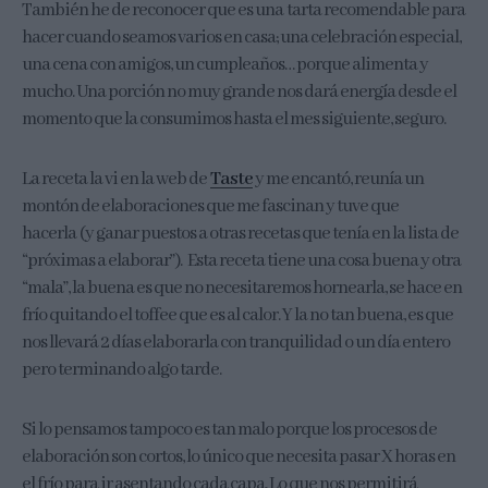
También he de reconocer que es una tarta recomendable para
hacer cuando seamos varios en casa; una celebración especial,
una cena con amigos, un cumpleaños… porque alimenta y
mucho. Una porción no muy grande nos dará energía desde el
momento que la consumimos hasta el mes siguiente, seguro.
La receta la vi en la web de
Taste
y me encantó, reunía un
montón de elaboraciones que me fascinan y tuve que
hacerla (y ganar puestos a otras recetas que tenía en la lista de
“próximas a elaborar”). Esta receta tiene una cosa buena y otra
“mala”, la buena es que no necesitaremos hornearla, se hace en
frío quitando el toffee que es al calor. Y la no tan buena, es que
nos llevará 2 días elaborarla con tranquilidad o un día entero
pero terminando algo tarde.
Si lo pensamos tampoco es tan malo porque los procesos de
elaboración son cortos, lo único que necesita pasar X horas en
el frío para ir asentando cada capa. Lo que nos permitirá