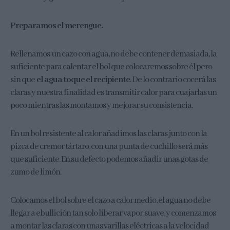
Preparamos el merengue.
Rellenamos un cazo con agua, no debe contener demasiada, la
suficiente para calentar el bol que colocaremos sobre él pero
sin que
el agua toque el recipiente
. De lo contrario cocerá las
claras y nuestra finalidad es transmitir calor para cuajarlas un
poco mientras las montamos y mejorar su consistencia.
En un bol resistente al calor añadimos las claras junto con la
pizca de cremor tártaro, con una punta de cuchillo será más
que suficiente. En su defecto podemos añadir unas gotas de
zumo de limón.
Colocamos el bol sobre el cazo a calor medio, el agua no debe
llegar a ebullición tan solo liberar vapor suave, y comenzamos
a montar las claras con unas varillas eléctricas a la velocidad