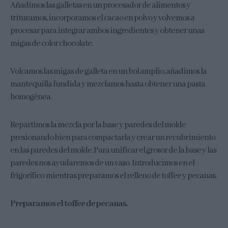
Añadimos las galletas en un procesador de alimentos y
trituramos, incorporamos el cacao en polvo y volvemos a
procesar para integrar ambos ingredientes y obtener unas
migas de color chocolate.
Volcamos las migas de galleta en un bol amplio, añadimos la
mantequilla fundida y mezclamos hasta obtener una pasta
homogénea.
Repartimos la mezcla por la base y paredes del molde
presionando bien para compactarla y crear un recubrimiento
en las paredes del molde. Para unificar el grosor de la base y las
paredes nos ayudaremos de un vaso. Introducimos en el
frigorífico mientras preparamos el relleno de toffee y pecanas.
Preparamos el toffee de pecanas.