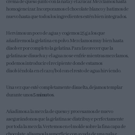
crema de queso junto con la nata y el azúcar. Mezclamos hasta
homogeneizar. Incorporamos el chocolate blanco y batimos de
nuevo hasta que todos los ingredientes estén bien integrados.
Hervimos un poco de agua y cogemos 25 g a los que
añadiremos la gelatina en polvo. Mezclamos muy bien hasta
disolver por completo la gelatina. Para favorecer que la
gelatina se disuelva y el agua no se enfríe mientras mezclamos,
podemos introducir el recipiente donde estamos
disolviéndola en el cazo/bol con el resto de agua hirviendo.
Una vez que esté completamente disuelta, dejamos templar
durante unos
5 minutos
.
Añadimos a la mezcla de queso y procesamos de nuevo
asegurándonos que la gelatina se distribuye perfectamente
por toda la mezcla. Vertemos en el molde sobre la fina capa de
chocolate, alisamos la superficie con ayuda de una pala e