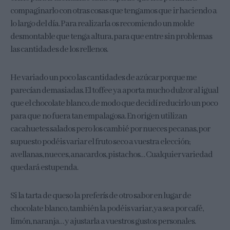
compaginarlo con otras cosas que tengamos que ir haciendo a
lo largo del día. Para realizarla os recomiendo un molde
desmontable que tenga altura, para que entre sin problemas
las cantidades de los rellenos.
He variado un poco las cantidades de azúcar porque me
parecían demasiadas. El toffee ya aporta mucho dulzor al igual
que el chocolate blanco, de modo que decidí reducirlo un poco
para que no fuera tan empalagosa. En origen utilizan
cacahuetes salados pero los cambié por nueces pecanas, por
supuesto podéis variar el fruto seco a vuestra elección;
avellanas, nueces, anacardos, pistachos… Cualquier variedad
quedará estupenda.
Si la tarta de queso la preferís de otro sabor en lugar de
chocolate blanco, también la podéis variar, ya sea por café,
limón, naranja… y ajustarla a vuestros gustos personales.