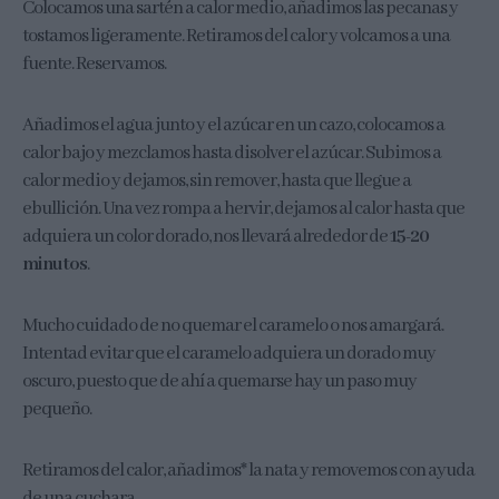
Colocamos una sartén a calor medio, añadimos las pecanas y
tostamos ligeramente. Retiramos del calor y volcamos a una
fuente. Reservamos.
Añadimos el agua junto y el azúcar en un cazo, colocamos a
calor bajo y mezclamos hasta disolver el azúcar. Subimos a
calor medio y dejamos, sin remover, hasta que llegue a
ebullición. Una vez rompa a hervir, dejamos al calor hasta que
adquiera un color dorado, nos llevará alrededor de
15-20
minutos
.
Mucho cuidado de no quemar el caramelo o nos amargará.
Intentad evitar que el caramelo adquiera un dorado muy
oscuro, puesto que de ahí a quemarse hay un paso muy
pequeño.
Retiramos del calor, añadimos* la nata y removemos con ayuda
de una cuchara.