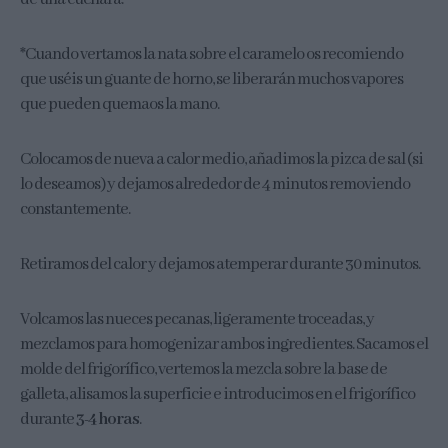
*Cuando vertamos la nata sobre el caramelo os recomiendo
que uséis un guante de horno, se liberarán muchos vapores
que pueden quemaos la mano.
Colocamos de nueva a calor medio, añadimos la pizca de sal (si
lo deseamos) y dejamos alrededor de 4 minutos removiendo
constantemente.
Retiramos del calor y dejamos atemperar durante 30 minutos.
Volcamos las nueces pecanas, ligeramente troceadas, y
mezclamos para homogenizar ambos ingredientes. Sacamos el
molde del frigorífico, vertemos la mezcla sobre la base de
galleta, alisamos la superficie e introducimos en el frigorífico
durante
3-4 horas
.