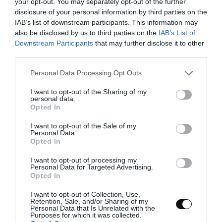
your opt-out. You may separately opt-out of the further
disclosure of your personal information by third parties on the
IAB’s list of downstream participants. This information may
also be disclosed by us to third parties on the
IAB’s List of
Downstream Participants
that may further disclose it to other
third parties.
Please note that this website/app uses one or more Google
Personal Data Processing Opt Outs
services and may gather and store information including but
not limited to your visit or usage behaviour. You may click to
I want to opt-out of the Sharing of my
personal data.
grant or deny consent to Google and its third-party tags to
Opted In
use your data for below specified purposes in below Google
consent section.
I want to opt-out of the Sale of my
Personal Data.
Opted In
I want to opt-out of processing my
Personal Data for Targeted Advertising.
Opted In
I want to opt-out of Collection, Use,
Preparamos la fina capa de chocolate que separa el toffee
Retention, Sale, and/or Sharing of my
Personal Data that Is Unrelated with the
de la cheesecake.
Purposes for which it was collected.