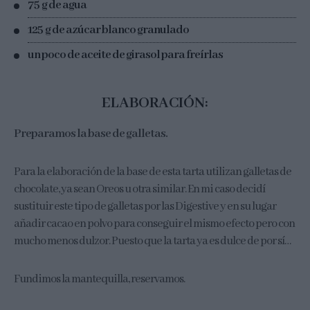
75 g de agua
125 g de azúcar blanco granulado
un poco de aceite de girasol para freírlas
ELABORACIÓN:
Preparamos la base de galletas.
Para la elaboración de la base de esta tarta utilizan galletas de
chocolate, ya sean Oreos u otra similar. En mi caso decidí
sustituir este tipo de galletas por las Digestive y en su lugar
añadir cacao en polvo para conseguir el mismo efecto pero con
mucho menos dulzor. Puesto que la tarta ya es dulce de por sí…
Fundimos la mantequilla, reservamos.