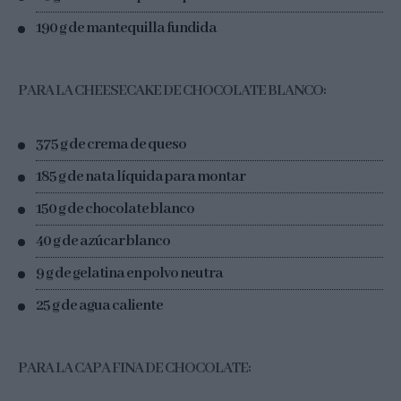
190 g de mantequilla fundida
PARA LA CHEESECAKE DE CHOCOLATE BLANCO:
375 g de crema de queso
185 g de nata líquida para montar
150 g de chocolate blanco
40 g de azúcar blanco
9 g de gelatina en polvo neutra
25 g de agua caliente
PARA LA CAPA FINA DE CHOCOLATE: