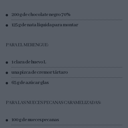
200 g de chocolate negro 70%
125 g de nata líquida para montar
PARA EL MERENGUE:
1 clara de huevo L
una pizca de cremor tártaro
65 g de azúcar glas
PARA LAS NUECES PECANAS CARAMELIZADAS:
100 g de nueces pecanas