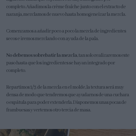
completo. Añadimos la crème fraîche junto con el extracto de
naranja, mezclamos de nuevo hasta homogeneizar la mezcla.
Comenzamos a añadir poco a poco la mezcla de ingredientes
secos e iremos mezclando con ayuda de la pala.
No debemos sobrebatir la mezcla
, tan solo realizaremos este
paso hasta que los ingredientes se hayan integrado por
completo.
Repartimos 1/3 de la mezcla en el molde, la textura será muy
densa de modo que tendremos que ayudarnos de una cuchara
o espátula para poder extenderla. Disponemos unas pocas de
frambuesas y vertemos otro tercia de masa.