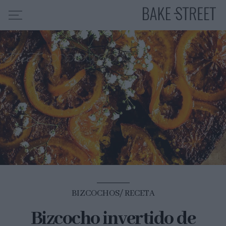
HOME
INDICE DE RECETAS
COLABORO CON
SOBRE MÍ
MIS CURSOS
CONTACTO
ES
EN
BIZCOCHOS
RECETA
Bizcocho invertido de