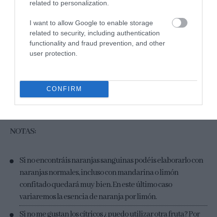
Antes de servir pincelamos con el almíbar que teníamos
related to personalization.
reservado y decoramos con unas rodajas, de más, de naranja en
I want to allow Google to enable storage
el centro.
related to security, including authentication
functionality and fraud prevention, and other
Para servirlo podemos acompañarlo con un poco de crème
user protection.
fraîche muy fría, no necesita mucho más…
CONFIRM
CONSERVACIÓN:
Puede conservarse en una campana de
cristal durante 6-7 días.
NOTAS:
Si no encontráis naranjas sanguinas podéis elaborarlo con
naranjas normales, incluso con mandarina o limón
confitado quedará muy bien. En este último caso
variaremos la esencia de naranja por limón.
Si no me gustan los cítricos ¿puedo utilizar otra fruta? Por