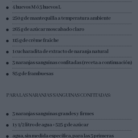
4 huevos M ó 3 huevos L
250 g de mantequilla a temperatura ambiente
265 g de azúcar moscabado claro
115 g de crème fraîche
1 cucharadita de extracto de naranja natural
3 naranjas sanguinas confitadas (receta a continuación)
85 g de frambuesas
PARA LAS NARANJAS SANGUINAS CONFITADAS:
3 naranjas sanguinas grandes y firmes
1 y 1/2 litro de agua + 525 g de azúcar
agua, sin medida específica, para las 3 primeras