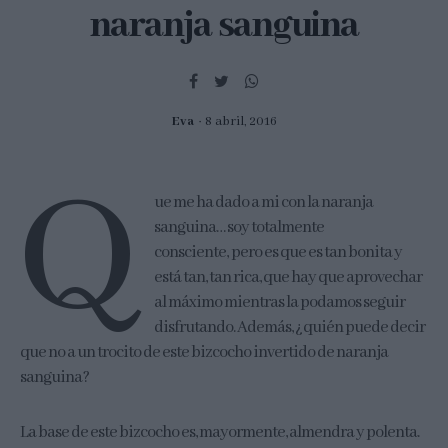
naranja sanguina
Eva
8 abril, 2016
Q
ue me ha dado a mi con la naranja
sanguina… soy totalmente
consciente, pero es que es tan bonita y
está tan, tan rica, que hay que aprovechar
al máximo mientras la podamos seguir
disfrutando. Además, ¿quién puede decir
que no a un trocito de este bizcocho invertido de naranja
sanguina?
La base de este bizcocho es, mayormente, almendra y polenta.