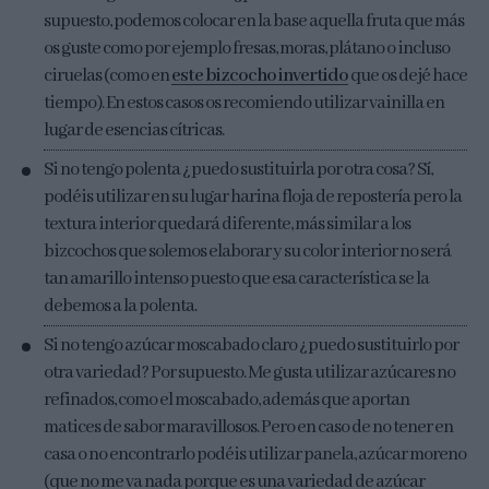
supuesto, podemos colocar en la base aquella fruta que más
os guste como por ejemplo fresas, moras, plátano o incluso
ciruelas (como en
este bizcocho invertido
que os dejé hace
tiempo). En estos casos os recomiendo utilizar vainilla en
lugar de esencias cítricas.
Si no tengo polenta ¿puedo sustituirla por otra cosa? Sí,
podéis utilizar en su lugar harina floja de repostería pero la
textura interior quedará diferente, más similar a los
bizcochos que solemos elaborar y su color interior no será
tan amarillo intenso puesto que esa característica se la
debemos a la polenta.
Si no tengo azúcar moscabado claro ¿puedo sustituirlo por
otra variedad? Por supuesto. Me gusta utilizar azúcares no
refinados, como el moscabado, además que aportan
matices de sabor maravillosos. Pero en caso de no tener en
casa o no encontrarlo podéis utilizar panela, azúcar moreno
(que no me va nada porque es una variedad de azúcar