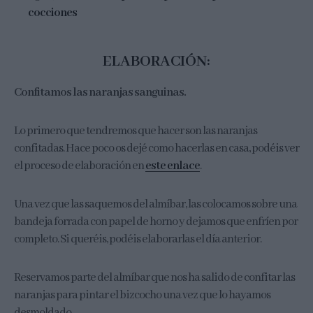
cocciones
ELABORACIÓN:
Confitamos las naranjas sanguinas.
Lo primero que tendremos que hacer son las naranjas
confitadas. Hace poco os dejé como hacerlas en casa, podéis ver
el proceso de elaboración en
este enlace
.
Una vez que las saquemos del almíbar, las colocamos sobre una
bandeja forrada con papel de horno y dejamos que enfríen por
completo. Si queréis, podéis elaborarlas el día anterior.
Reservamos parte del almíbar que nos ha salido de confitar las
naranjas para pintar el bizcocho una vez que lo hayamos
desmoldado.