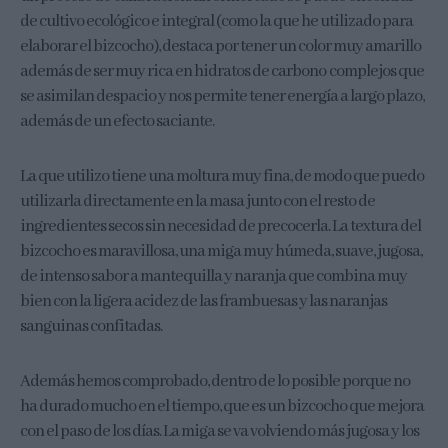
de cultivo ecológico e integral (como la que he utilizado para
elaborar el bizcocho), destaca por tener un color muy amarillo
además de ser muy rica en hidratos de carbono complejos que
se asimilan despacio y nos permite tener energía a largo plazo,
además de un efecto saciante.
La que utilizo tiene una moltura muy fina, de modo que puedo
utilizarla directamente en la masa junto con el resto de
ingredientes secos sin necesidad de precocerla. La textura del
bizcocho es maravillosa, una miga muy húmeda, suave, jugosa,
de intenso sabor a mantequilla y naranja que combina muy
bien con la ligera acidez de las frambuesas y las naranjas
sanguinas confitadas.
Además hemos comprobado, dentro de lo posible porque no
ha durado mucho en el tiempo, que es un bizcocho que mejora
con el paso de los días. La miga se va volviendo más jugosa y los