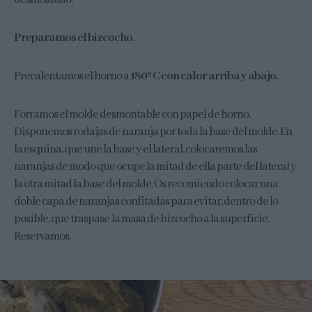
Preparamos el bizcocho.
Precalentamos el horno a
180º C con calor arriba y abajo.
Forramos el molde desmontable con papel de horno.
Disponemos rodajas de naranja por toda la base del molde. En
la esquina, que une la base y el lateral, colocaremos las
naranjas de modo que ocupe la mitad de ella parte del lateral y
la otra mitad la base del molde. Os recomiendo colocar una
doble capa de naranjas confitadas para evitar, dentro de lo
posible, que traspase la masa de bizcocho a la superficie.
Reservamos.