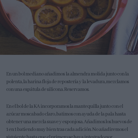
En un bol mediano añadimos la almendra molida junto con la
polenta, la harina floja de repostería y la levadura, mezclamos
con una espátula de silicona. Reservamos.
En el bol de la KA incorporamos la mantequilla junto con el
azúcar moscabado claro, batimos con ayuda de la pala hasta
obtener una mezcla suave y esponjosa. Añadimos los huevos de
1 en 1 batiendo muy bien tras cada adición. No añadiremos el
siguiente hasta que el primero se haya integrado por