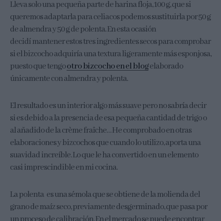
Lleva solo una pequeña parte de harina floja, 100 g, que si
queremos adaptarla para celiacos podemos sustituirla por 50 g
de almendra y 50 g de polenta. En esta ocasión
decidí mantener estos tres ingredientes secos para comprobar
si el bizcocho adquiría una textura ligeramente más esponjosa,
puesto que tengo
otro bizcocho en el blog
elaborado
únicamente con almendra y polenta.
El resultado es un interior algo más suave pero no sabría decir
si es debido a la presencia de esa pequeña cantidad de trigo o
al añadido de la crème fraîche… He comprobado en otras
elaboraciones y bizcochos que cuando lo utilizo, aporta una
suavidad increíble. Lo que le ha convertido en un elemento
casi imprescindible en mi cocina.
La polenta es una sémola que se obtiene de la molienda del
grano de maíz seco, previamente desgerminado, que pasa por
un proceso de calibración. En el mercado se puede encontrar