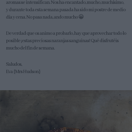
aromas se intensifican. Nos ha encantado, mucho, muchísimo,
y durante toda esta semana pasada ha sido mi postre de medio
día y cena. No pasa nada, ando mucho 😀
De verdad que os animo a probarlo, hay que aprovechar todo lo
posible ¡estas preciosas naranjas sanguinas! Qué disfrutéis
mucho del fin de semana.
Saludos,
Eva {Mrs Hudson}