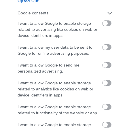
Opted Out
Google consents
I want to allow Google to enable storage
Colocamos las últimas frambuesas y cubrimos con el resto de
related to advertising like cookies on web or
masa, aplanaremos la superficie con la base de una cuchara.
device identifiers in apps.
I want to allow my user data to be sent to
Introducimos en el horno durante
80-90 minutos
. Antes de
Google for online advertising purposes.
sacarlo comprobaremos pinchando con un palillo que este sale
limpio.
I want to allow Google to send me
personalized advertising.
Sacamos y dejamos reposar en el molde durante 10 minutos,
I want to allow Google to enable storage
pasado este tiempo desmoldamos, volteamos (retirando el
related to analytics like cookies on web or
papel de la base que ahora será la superficie) y dejamos
device identifiers in apps.
enfriar completamente sobre una rejilla de malla o bandeja
I want to allow Google to enable storage
perforada. Es una masa muy tierna cuando está caliente y
related to functionality of the website or app.
corremos el riesgo de que se nos desmorone.
I want to allow Google to enable storage