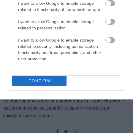
I want to allow Google to enable storage
related to functionality of the website or app.
I want to allow Google to enable storage
related to personalization.
I want to allow Google to enable storage
related to security, including authentication
functionality and fraud prevention, and other
user protection.
Ensalada de patata violeta con
sésamo y naranja
CONFIRM
Hace tiempo me encontré por la red con unas bolitas moradas
recubiertas de sésamo... me enamoraron al instante. Me pareció
una presentación tan llamativa, elegante y colorida que
enseguida pasó a formar...