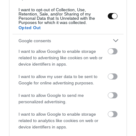
algodón de azúcar
I want to opt-out of Collection, Use,
Retention, Sale, and/or Sharing of my
¿A cuántos de vosotros os gusta la mousse? Estoy segura que si no a
Personal Data that Is Unrelated with the
Purposes for which it was collected.
todos, a la inmensa mayoría. Quizás algunos no la consumáis
Opted Out
porque llevéis a cabo una dieta...
Google consents
I want to allow Google to enable storage
related to advertising like cookies on web or
Eva
16 junio, 2016
device identifiers in apps.
I want to allow my user data to be sent to
Google for online advertising purposes.
I want to allow Google to send me
personalized advertising.
I want to allow Google to enable storage
related to analytics like cookies on web or
device identifiers in apps.