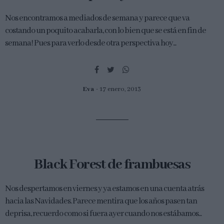
Nos encontramos a mediados de semana y parece que va
costando un poquito acabarla, con lo bien que se está en fin de
semana! Pues para verlo desde otra perspectiva hoy...
Eva
17 enero, 2013
Black Forest de frambuesas
Nos despertamos en viernes y ya estamos en una cuenta atrás
hacia las Navidades. Parece mentira que los años pasen tan
deprisa, recuerdo como si fuera ayer cuando nos estábamos...