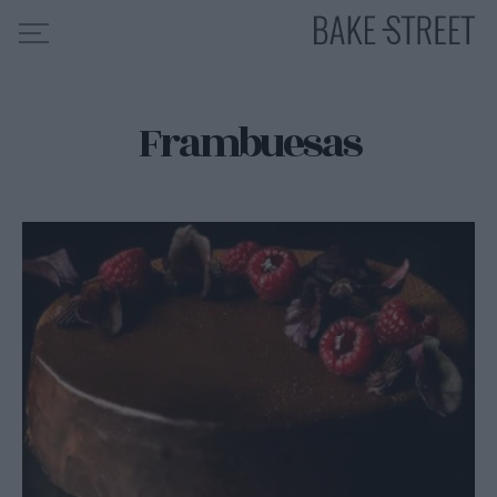
Frambuesas
HOME
INDICE DE RECETAS
COLABORO CON
SOBRE MÍ
MIS CURSOS
CONTACTO
ES
EN