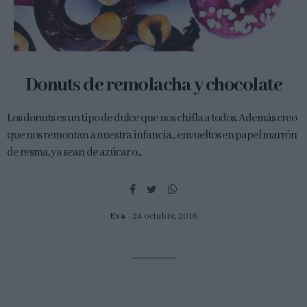
Donuts de remolacha y chocolate
Los donuts es un tipo de dulce que nos chifla a todos. Además creo
que nos remontan a nuestra infancia... envueltos en papel marrón
de resma, ya sean de azúcar o...
Eva
24 octubre, 2016