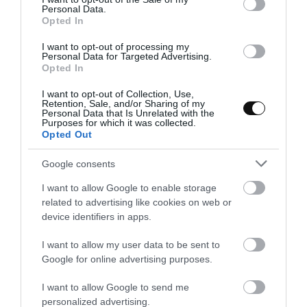
Personal Data.
Opted In
I want to opt-out of processing my
Personal Data for Targeted Advertising.
Opted In
I want to opt-out of Collection, Use,
Retention, Sale, and/or Sharing of my
Personal Data that Is Unrelated with the
Purposes for which it was collected.
Opted Out
Introducimos en el frigorífico hasta el día siguiente para
asegurarnos que solidifica completamente.
Google consents
I want to allow Google to enable storage
Al día siguiente desmoldamos con cuidado y disponemos unas
related to advertising like cookies on web or
frambuesas por la superficie.
device identifiers in apps.
Una tarta fresca, ligera y preciosa.
I want to allow my user data to be sent to
Google for online advertising purposes.
Buen provecho!!
I want to allow Google to send me
personalized advertising.