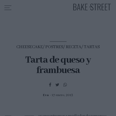
HOME
INDICE DE RECETAS
CHEESECAKE
POSTRES
RECETA
TARTAS
COLABORO CON
Tarta de queso y
SOBRE MÍ
frambuesa
MIS CURSOS
CONTACTO
ES
EN
Eva
17 enero, 2013