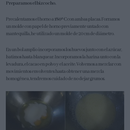
Preparamos el bizcocho.
Precalentamos el horno a
180º C
con ambas placas. Forramos
un molde con papel de horno previamente untado con
mantequilla, he utilizado un molde de 20 cm de diámetro.
En un bol amplio incorporamos los huevos junto con el azúcar,
batimos hasta blanquear. Incorporamos la harina unto con la
levadura, el cacao en polvo y el aceite. Volvemos a mezclar con
movimientos envolventes hasta obtener una mezcla
homogénea, tendremos cuidado de no dejar grumos.