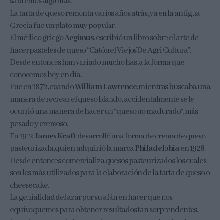
sabremos algo más.
La tarta de queso remonta varios años atrás, ya en la antigua
Grecia fue un plato muy popular.
El médico griego
Aegimus
, escribió un libro sobre el arte de
hacer pasteles de queso “Catón el Viejo´s De Agri Cultura”.
Desde entonces han variado mucho hasta la forma que
conocemos hoy en día.
Fue en 1872, cuando
William Lawrence
, mientras buscaba una
manera de recrear el queso blando, accidentalmente se le
ocurrió una manera de hacer un “queso no madurado”, más
pesado y cremoso.
En 1912,
James Kraft
desarrolló una forma de crema de queso
pasteurizada, quien adquirió la marca
Philadelphia
en 1928.
Desde entonces comercializa quesos pasteurizados los cuales
son los más utilizados para la elaboración de la tarta de queso o
cheesecake.
La genialidad del azar por su afán en hacer que nos
equivoquemos para obtener resultados tan sorprendentes,