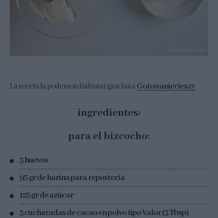
La receta la podemos disfrutar gracias a
Gotowaniecieszy
.
ingredientes:
para el bizcocho:
3 huevos
95 gr de harina para repostería
125 gr de azúcar
3 cucharadas de cacao en polvo tipo Valor (3 Tbsp)