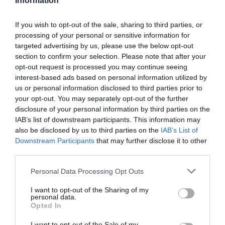
Utilizaremos
1/3 para la base y 2/3 para el resto
.
Information
If you wish to opt-out of the sale, sharing to third parties, or
Con ayuda de una lengua disponemos crema de queso por la
processing of your personal or sensitive information for
base del bizcocho, intentaremos dejarlo lo más liso posible.
targeted advertising by us, please use the below opt-out
section to confirm your selection. Please note that after your
opt-out request is processed you may continue seeing
Procedemos a desmoldar la gelatina. Abrimos el molde,
interest-based ads based on personal information utilized by
sacamos y con mucho cuidado vamos retirando el film de la
us or personal information disclosed to third parties prior to
gelatina. Colocamos en el centro de la tarta y cubrimos los
your opt-out. You may separately opt-out of the further
laterales y la superficie con el resto de la crema de queso.
disclosure of your personal information by third parties on the
Alisamos la superficie en medida de lo posible.
IAB’s list of downstream participants. This information may
also be disclosed by us to third parties on the
IAB’s List of
Downstream Participants
that may further disclose it to other
third parties.
Please note that this website/app uses one or more Google
Personal Data Processing Opt Outs
services and may gather and store information including but
not limited to your visit or usage behaviour. You may click to
I want to opt-out of the Sharing of my
personal data.
grant or deny consent to Google and its third-party tags to
Opted In
use your data for below specified purposes in below Google
consent section.
I want to opt-out of the Sale of my