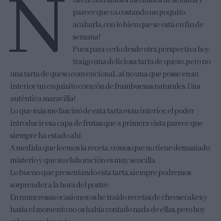
N
os encontramos a mediados de semana y
parece que va costando un poquito
acabarla, con lo bien que se está en fin de
semana!
Pues para verlo desde otra perspectiva hoy
traigo una deliciosa tarta de queso, pero no
una tarta de queso convencional…si no una que posse en su
interior un exquisito corazón de frambuesas naturales. Una
auténtica maravilla!
Lo que más me fascinó de esta tarta es su interior, el poder
introducir esa capa de frutas que a primera vista parece que
siempre ha estado ahí.
A medida que leemos la receta, vemos que no tiene demasiado
misterio y que su elaboración es muy sencilla.
Lo bueno que presentando esta tarta, siempre podremos
sorprender a la hora del postre.
En numerosas ocasiones os he traído recetas de cheesecakes y
hasta el momento no os había contado nada de ellas, pero hoy