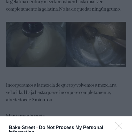
la gelatina neutra y mezclamos bien hasta disolver
completamente la gelatina. No ha de quedar ningún grumo.
Incorporamos a la mezcla de queso y volvemos a mezclar a
velocidad baja hasta que se incorpore completamente,
alrededor de
2 minutos
.
Montamos la tarta.
Bake-Street -
Do Not Process My Personal