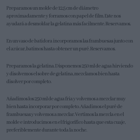
Preparamos un molde de 12,5 cm de diámetro
aproximadamente y forramos con papel de film. Este nos
ayudará a desmoldar la gelatina más facilmente. Reservamos.
En un vaso de batidora incorporamos las frambuesas junto con
el azúcar, batimos hasta obtener un puré. Reservamos.
Preparamos la gelatina. Disponemos 250 ml de agua hirviendo
y disolvemos el sobre de gelatina, mezclamos bien hasta
disolver por completo.
Añadimos los 250 ml de agua fria y volvemos a mezclar muy
bien hasta incorporar por completo. Añadimos el puré de
frambuesas y volvemos a mezclar. Vertimos la mezcla en el
molde e introducimos en el frigorífico hasta que esta cuaje,
preferiblemente durante toda la noche.