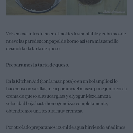
Volvemos a introducir en el molde desmontable y cubrimos de
nuevo las paredes con papel de horno, así será más sencillo
desmoldar la tarta de queso.
Preparamos la tarta de queso.
En la Kitchen Aid (con la mariposa) o en un bol amplio si lo
hacemos con varillas, incorporamos el mascarpone junto con la
crema de queso, el azúcar glass y el yogur. Mezclamos a
velocidad baja hasta homogeneizar completamente,
obtendremos una textura muy cremosa.
Por otro lado preparamos 100 ml de agua hirviendo, añadimos