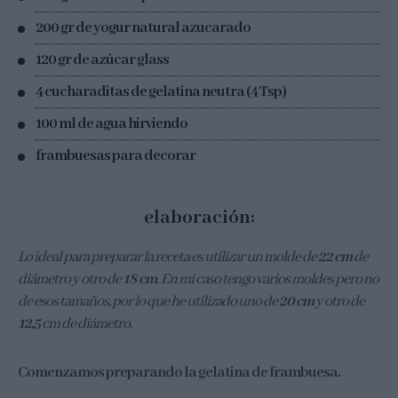
200 gr de yogur natural azucarado
120 gr de azúcar glass
4 cucharaditas de gelatina neutra (4 Tsp)
100 ml de agua hirviendo
frambuesas para decorar
elaboración:
Lo ideal para preparar la receta es utilizar un molde de
22 cm
de
diámetro y otro de
18 cm
. En mi caso tengo varios moldes pero no
de esos tamaños, por lo que he utilizado uno de
20 cm
y otro de
12,5
cm de diámetro.
Comenzamos preparando la gelatina de frambuesa.