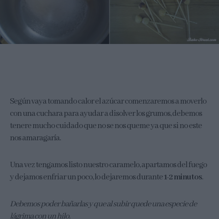
Según vaya tomando calor el azúcar comenzaremos a moverlo
con una cuchara para ayudar a disolver los grumos, debemos
tenere mucho cuidado que no se nos queme ya que si no este
nos amaragaría.
Una vez tengamos listo nuestro caramelo, apartamos del fuego
y dejamos enfriar un poco, lo dejaremos durante
1-2 minutos
.
Debemos poder bañarlas y que al subir quede una especie de
lágrima con un hilo.