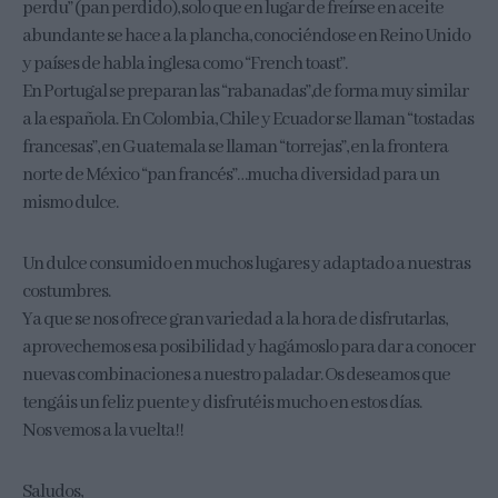
perdu” (pan perdido), solo que en lugar de freírse en aceite
abundante se hace a la plancha, conociéndose en Reino Unido
y países de habla inglesa como “French toast”.
En Portugal se preparan las “rabanadas”,de forma muy similar
a la española. En Colombia, Chile y Ecuador se llaman “tostadas
francesas”, en Guatemala se llaman “torrejas”, en la frontera
norte de México “pan francés”…mucha diversidad para un
mismo dulce.
Un dulce consumido en muchos lugares y adaptado a nuestras
costumbres.
Ya que se nos ofrece gran variedad a la hora de disfrutarlas,
aprovechemos esa posibilidad y hagámoslo para dar a conocer
nuevas combinaciones a nuestro paladar. Os deseamos que
tengáis un feliz puente y disfrutéis mucho en estos días.
Nos vemos a la vuelta!!
Saludos,