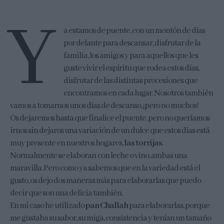
Y
a estamos de puente, con un montón de días
por delante para descansar, disfrutar de la
familia, los amigos y para aquellos que les
guste vivir el espíritu que rodea estos días,
disfrutar de las distintas procesiones que
encontramos en cada lugar. Nosotros también
vamos a tomarnos unos días de descanso, ¡pero no muchos!
Os dejaremos hasta que finalice el puente, pero no queríamos
irnos sin dejaros una variación de un dulce que estos días está
muy presente en nuestros hogares,
las torrijas
.
Normalmente se elaboran con leche o vino, ambas una
maravilla. Pero como ya sabemos que en la variedad está el
gusto, os dejo dos maneras más para elaborarlas que puedo
decir que son una delicia también.
En mi caso he utilizado
pan Challah
para elaborarlas, porque
me gustaba su sabor, su miga, consistencia y tenían un tamaño