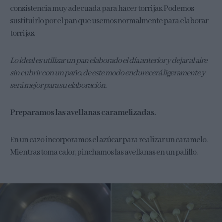
consistencia muy adecuada para hacer torrijas. Podemos
sustituirlo por el pan que usemos normalmente para elaborar
torrijas.
Lo ideal es utilizar un pan elaborado el día anterior y dejar al aire
sin cubrir con un paño, de este modo endurecerá ligeramente y
será mejor para su elaboración.
Preparamos las avellanas caramelizadas.
En un cazo incorporamos el azúcar para realizar un caramelo.
Mientras toma calor, pinchamos las avellanas en un palillo.