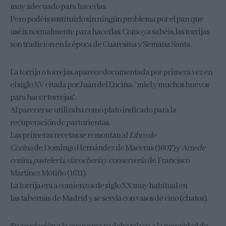
muy adecuado para hacerlas.
Pero podéis sustituirlo sin ningún problema por el pan que
uséis normalmente para hacerlas. Como ya sabéis, las torrijas
son tradicion en la época de Cuaresma y Semana Santa.
La torrija o torrejas, aparece documentada por primera vez en
el siglo XV citada por Juan del Encina: “miel y muchos huevos
para hacer torrejas”.
Al parecer se utilizaba como plato indicado para la
recuperación de parturientas.
Las primeras recetas se remontan al
Libro de
Cozina
de Domingo Hernández de Maceras (1607) y
Arte de
cozina, pastelería, vizcochería y conservería
de Francisco
Martínez Motiño (1611).
La torrija era a comienzos de siglo XX muy habitual en
las tabernas de Madrid y se servía con vasos de vino (chatos).