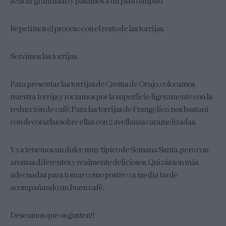
azúcar granulado y pasamos a un plato amplio.
Repetimos el proceso con el resto de las torrijas.
Servimos las torrijas.
Para presentar las torrijas de Crema de Orujo, colocamos
nuestra torrija y rociamos por la superficie ligeramente con la
reducción de café. Para las torrijas de Frangelico, nos bastará
con decorarlas sobre ellas con 2 avellanas caramelizadas.
Y ya tenemos un dulce muy típico de Semana Santa, pero con
aromas diferentes y realmente deliciosos. Quizás son más
adecuadas para tomar como postre o a media tarde
acompañando un buen café.
Deseamos que os gusten!!