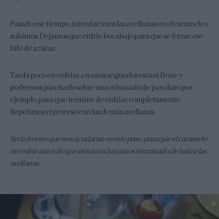
Pasado ese tiempo, introducimos las avellanas en el caramelo y
subimos. Dejamos que enfrie bocabajo para que se forme ese
hilo de azúcar.
Tarda poco en enfriar, en unos segundos estará firme y
podremos pincharlo sobre una rebanada de pan duro por
ejemplo, para que termine de enfriar completamente.
Repetimos el proceso con las demás avellanas.
Sería bueno que nos ayudaran en este paso, para que el caramelo
no enfrie antes de que nosotros hayamos terminado de bañar las
avellanas.