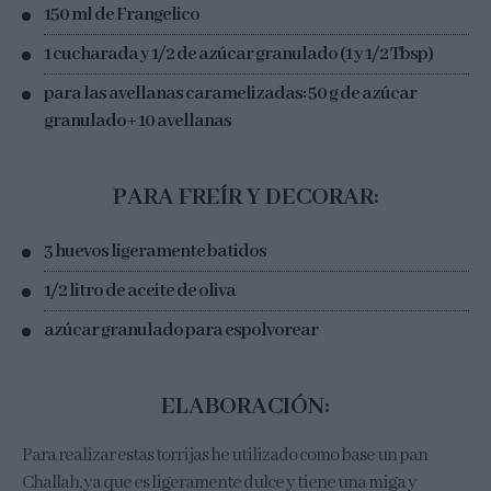
150 ml de Frangelico
1 cucharada y 1/2 de azúcar granulado (1 y 1/2 Tbsp)
para las avellanas caramelizadas: 50 g de azúcar
granulado + 10 avellanas
PARA FREÍR Y DECORAR:
3 huevos ligeramente batidos
1/2 litro de aceite de oliva
azúcar granulado para espolvorear
ELABORACIÓN:
Para realizar estas torrijas he utilizado como base un pan
Challah, ya que es ligeramente dulce y tiene una miga y