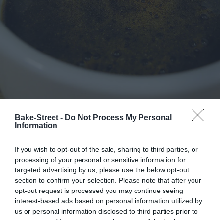
Bake-Street -
Do Not Process My Personal
Information
Preparamos las torrijas.
If you wish to opt-out of the sale, sharing to third parties, or
processing of your personal or sensitive information for
targeted advertising by us, please use the below opt-out
En un cazo incorporamos la leche junto con el orujo y ponemos
section to confirm your selection. Please note that after your
a fuego medio. En otro cazo a parte incorporamos la leche junto
opt-out request is processed you may continue seeing
con el Frangelico y el azúcar granulado, y colocamos a fuego
interest-based ads based on personal information utilized by
medio también.
us or personal information disclosed to third parties prior to