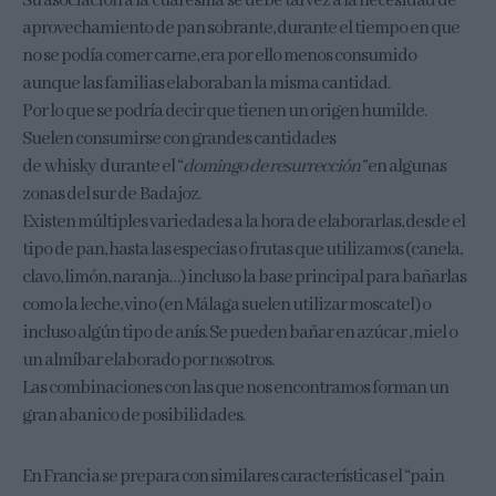
Su asociación a la cuaresma se debe tal vez a la necesidad de
aprovechamiento de pan sobrante, durante el tiempo en que
no se podía comer carne, era por ello menos consumido
aunque las familias elaboraban la misma cantidad.
Por lo que se podría decir que tienen un origen humilde.
Suelen consumirse con grandes cantidades
de whisky durante el “
domingo de resurrección”
en algunas
zonas del sur de Badajoz.
Existen múltiples variedades a la hora de elaborarlas, desde el
tipo de pan, hasta las especias o frutas que utilizamos (canela,
clavo, limón, naranja…) incluso la base principal para bañarlas
como la leche, vino (en Málaga suelen utilizar moscatel) o
incluso algún tipo de anís. Se pueden bañar en azúcar , miel o
un almíbar elaborado por nosotros.
Las combinaciones con las que nos encontramos forman un
gran abanico de posibilidades.
En Francia se prepara con similares características el “pain