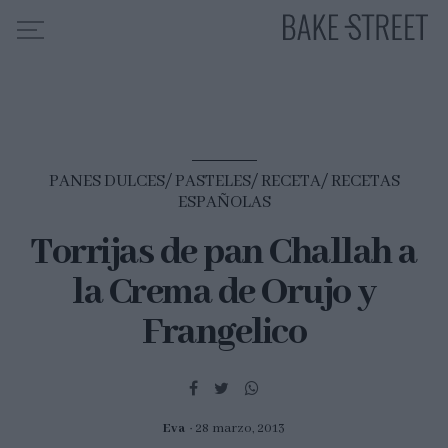
HOME
INDICE DE RECETAS
PANES DULCES
PASTELES
RECETA
RECETAS
COLABORO CON
ESPAÑOLAS
SOBRE MÍ
Torrijas de pan Challah a
MIS CURSOS
la Crema de Orujo y
CONTACTO
Frangelico
ES
EN
Eva
28 marzo, 2013