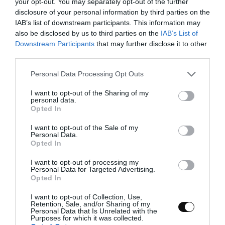
your opt-out. You may separately opt-out of the further
disclosure of your personal information by third parties on the
IAB’s list of downstream participants. This information may
also be disclosed by us to third parties on the
IAB’s List of
Downstream Participants
that may further disclose it to other
third parties.
Please note that this website/app uses one or more Google
Personal Data Processing Opt Outs
services and may gather and store information including but
not limited to your visit or usage behaviour. You may click to
I want to opt-out of the Sharing of my
personal data.
grant or deny consent to Google and its third-party tags to
Opted In
use your data for below specified purposes in below Google
consent section.
I want to opt-out of the Sale of my
Personal Data.
Opted In
I want to opt-out of processing my
Dejamos al calor hasta que tome temperatura
sin llegar a
Personal Data for Targeted Advertising.
hervir
. Apartamos y dejamos templar un poco.
Opted In
I want to opt-out of Collection, Use,
Retention, Sale, and/or Sharing of my
Rebanamos nuestro pan.
Personal Data that Is Unrelated with the
Purposes for which it was collected.