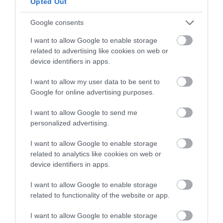
Opted Out
Google consents
I want to allow Google to enable storage
related to advertising like cookies on web or
device identifiers in apps.
I want to allow my user data to be sent to
Google for online advertising purposes.
I want to allow Google to send me
personalized advertising.
Vertimos cada mezcla en un bol y separamos la mitad de las
rebanadas para cada mezcla.
I want to allow Google to enable storage
related to analytics like cookies on web or
device identifiers in apps.
Sumergimos las rebanadas en la mezcla de una en una,
dejamos que empapen bien.
I want to allow Google to enable storage
related to functionality of the website or app.
Ponemos a calentar el aceite a fuego medio alto y batimos los
I want to allow Google to enable storage
huevos ligeramente. Preparamos el palto con azúcar