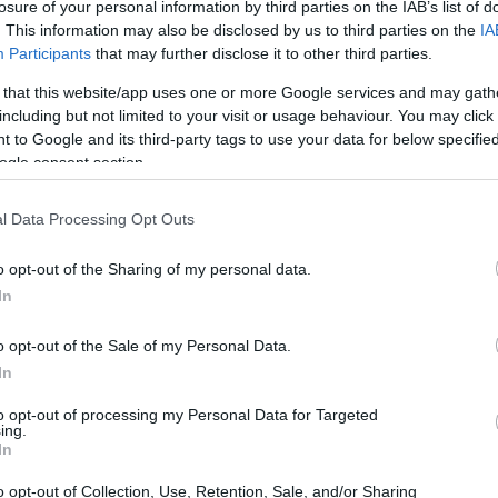
losure of your personal information by third parties on the IAB’s list of
. This information may also be disclosed by us to third parties on the
IA
Hacer noodles caseros.
Participants
that may further disclose it to other third parties.
 that this website/app uses one or more Google services and may gath
 pasta en casa, hacer noodles frescos os resultará igual 
including but not limited to your visit or usage behaviour. You may click 
n proceso laborioso y el resultado es espectacular. Ya s
 to Google and its third-party tags to use your data for below specifi
ogle consent section.
do preparamos todo en casa, tiene muchas cosas buen
el todo el proceso, disfrutamos de él… Si no que, ¡sab
l Data Processing Opt Outs
o opt-out of the Sharing of my personal data.
In
emos para hacer nuestros noodles?
Poca cosa.
o opt-out of the Sale of my Personal Data.
In
gua, sal y nuestras manos. ¿Fácil eh? Sin procesos largo
to opt-out of processing my Personal Data for Targeted
erlos en casa, no dejéis de echar un ojo a
este post d
ing.
In
o opt-out of Collection, Use, Retention, Sale, and/or Sharing