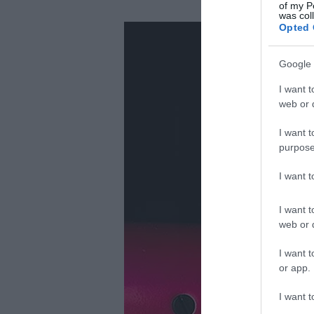
of my P
was col
Opted 
Google 
I want t
web or d
I want t
purpose
I want 
I want t
web or d
I want t
or app.
I want t