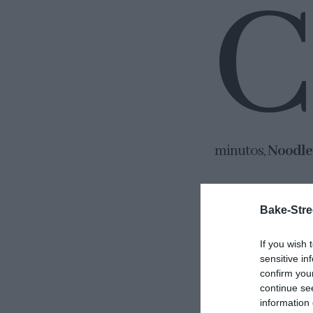
C
minutos,
Noodles
En casa nos enca
Bake-Stre
verduras, carne o
en mi despensa s
If you wish 
los
noodles case
sensitive in
confirm you
modo quien quier
continue se
information 
bueno vale, siemp