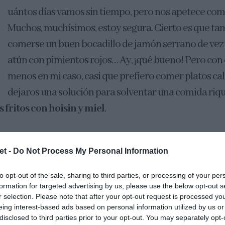
uántos días vamos sin tiempo, pero nos apetece come
Muchos, muchísimos, estoy segura. Cierto es que ta
comerse un buen bocadillo de jamón serrano de vez 
atún con pimientos rojos… Ay, ¡qué bueno! Pero con es
menos en mi caso, casi que prefiero comer platos cal
dejaros una solución para solventar una comida riq
 fritos con hoisin y miel
.
ntan los noodles, los consumimos mucho. Ya sea mezc
et -
Do Not Process My Personal Information
 mariscos, en sopas, ramen o del modo que hoy os dejo,
iempre hay varios tipos de fideos secos. Hace un tie
to opt-out of the sale, sharing to third parties, or processing of your per
ros
y los conservo en paquetes individuales en el conge
formation for targeted advertising by us, please use the below opt-out s
r selection. Please note that after your opt-out request is processed y
a preparárselos, solo tiene que sacarlos y cocinarlos 
eing interest-based ads based on personal information utilized by us or
disclosed to third parties prior to your opt-out. You may separately opt-
re me toca hacerlos a mí, no os voy a mentir… jajaja.