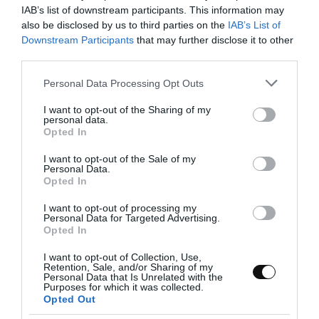
IAB’s list of downstream participants. This information may
Pasamos el hummus griego a un bol, cubrimos
also be disclosed by us to third parties on the
IAB’s List of
con film y refrigeramos hasta el momento que
Downstream Participants
that may further disclose it to other
lo vayamos a consumir.
third parties.
Please note that this website/app uses one or more Google
Personal Data Processing Opt Outs
services and may gather and store information including but
not limited to your visit or usage behaviour. You may click to
I want to opt-out of the Sharing of my
personal data.
grant or deny consent to Google and its third-party tags to
Opted In
use your data for below specified purposes in below Google
consent section.
I want to opt-out of the Sale of my
Personal Data.
Opted In
I want to opt-out of processing my
Personal Data for Targeted Advertising.
Opted In
I want to opt-out of Collection, Use,
Retention, Sale, and/or Sharing of my
Personal Data that Is Unrelated with the
Purposes for which it was collected.
Opted Out