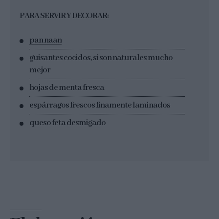
PARA SERVIR Y DECORAR:
pan naan
guisantes cocidos, si son naturales mucho
mejor
hojas de menta fresca
espárragos frescos finamente laminados
queso feta desmigado