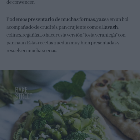
de convencer.
Podemos presentarlo de muchas formas
, ya sea en un bol
acompañado de crudités, pan crujiente como el
lavash
,
colines, regañás… o hacer esta versión “tosta veraniega” con
pan naan. Estas recetas quedan muy bien presentadas y
resuelven muchas cenas.