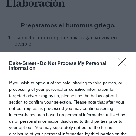
Elaboración
Preparamos el hummus griego.
La noche anterior ponemos los garbanzos en
remojo.
Al día siguiente los escurriremos y cocemos
en agua con sal durante
1 hora
o hasta que
Bake-Street -
Do Not Process My Personal
Information
estén tiernos
.
Escurrimos bien y dejamos enfriar.
If you wish to opt-out of the sale, sharing to third parties, or
processing of your personal or sensitive information for
En un procesador de alimentos añadimos los
targeted advertising by us, please use the below opt-out
garbanzos junto con el queso feta, las
section to confirm your selection. Please note that after your
espinacas, la hierbabuena y trituramos.
opt-out request is processed you may continue seeing
interest-based ads based on personal information utilized by
Incorporamos el zumo de limón, la canela, la
us or personal information disclosed to third parties prior to
sal, la miel y el aceite de oliva. Procesamos de
your opt-out. You may separately opt-out of the further
nuevo hasta obtener una mezcla homogénea.
disclosure of your personal information by third parties on the