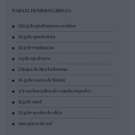
PARA EL HUMMUS GRIEGO:
250 g de garbanzos cocidos
95 g de queso feta
45 g de espinacas
2 g de ajo fresco
2 hojas de hierbabuena
18 g de zumo de limón
1/4 cucharadita de canela en polvo
15 g de miel
22 g de aceite de oliva
una pizca de sal