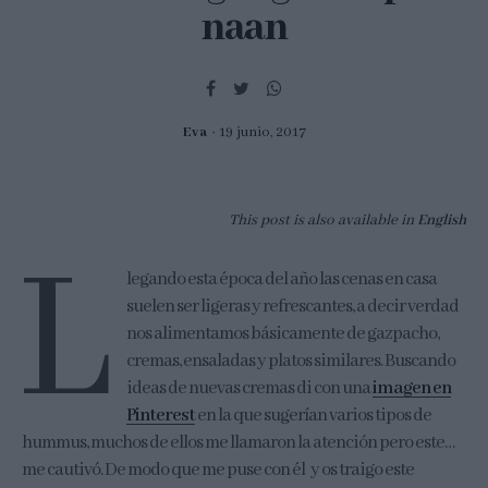
naan
Eva
19 junio, 2017
This post is also available in
English
L
legando esta época del año las cenas en casa
suelen ser ligeras y refrescantes, a decir verdad
nos alimentamos básicamente de gazpacho,
cremas, ensaladas y platos similares. Buscando
ideas de nuevas cremas di con una
imagen en
Pinterest
en la que sugerían varios tipos de
hummus, muchos de ellos me llamaron la atención pero este…
me cautivó. De modo que me puse con él y os traigo este