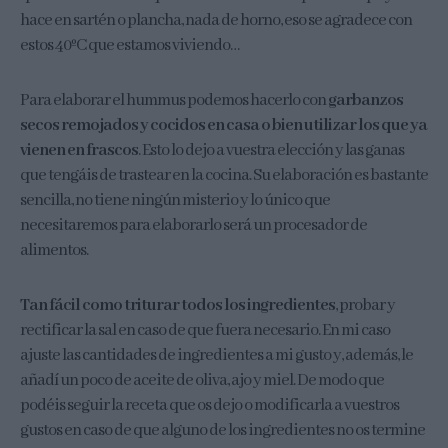
hace en sartén o plancha, nada de horno, eso se agradece con
estos 40ºC que estamos viviendo…
Para elaborar el hummus podemos hacerlo con
garbanzos
secos remojados y cocidos en casa o bien utilizar los que ya
vienen en frascos
. Esto lo dejo a vuestra elección y las ganas
que tengáis de trastear en la cocina. Su elaboración es bastante
sencilla, no tiene ningún misterio y lo único que
necesitaremos para elaborarlo será un procesador de
alimentos.
Tan fácil como triturar todos los ingredientes
, probar y
rectificar la sal en caso de que fuera necesario. En mi caso
ajuste las cantidades de ingredientes a mi gusto y, además, le
añadí un poco de aceite de oliva, ajo y miel. De modo que
podéis seguir la receta que os dejo o modificarla a vuestros
gustos en caso de que alguno de los ingredientes no os termine