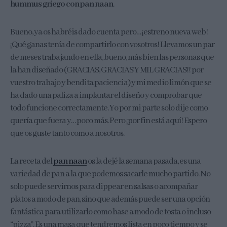
hummus griego con pan naan
.
Bueno, ya os habréis dado cuenta pero… ¡estreno nueva web!
¡Qué ganas tenía de compartirlo con vosotros! Llevamos un par
de meses trabajando en ella, bueno, más bien las personas que
la han diseñado (GRACIAS, GRACIAS Y MIL GRACIAS!! por
vuestro trabajo y bendita paciencia) y mi medio limón que se
ha dado una paliza a implantar el diseño y comprobar que
todo funcione correctamente. Yo por mi parte solo dije como
quería que fuera y… poco más. Pero ¡por fin está aquí! Espero
que os guste tanto como a nosotros.
La receta del
pan naan
os la dejé la semana pasada, es una
variedad de pan a la que podemos sacarle mucho partido. No
solo puede servirnos para dippear en salsas o acompañar
platos a modo de pan, sino que además puede ser una opción
fantástica para utilizarlo como base a modo de tosta o incluso
“pizza”. Es una masa que tendremos lista en poco tiempo y se