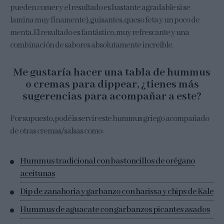
pueden comer y el resultado es bastante agradable si se
lamina muy finamente), guisantes, queso feta y un poco de
menta. El resultado es fantástico, muy refrescante y una
combinación de sabores absolutamente increíble.
Me gustaría hacer una tabla de hummus
o cremas para dippear, ¿tienes más
sugerencias para acompañar a este?
Por supuesto, podéis servir este hummus griego acompañado
de otras cremas/salsas como:
Hummus tradicional con bastoncillos de orégano
aceitunas
Dip de zanahoria y garbanzo con harissa y chips de Kale
Hummus de aguacate con garbanzos picantes asados