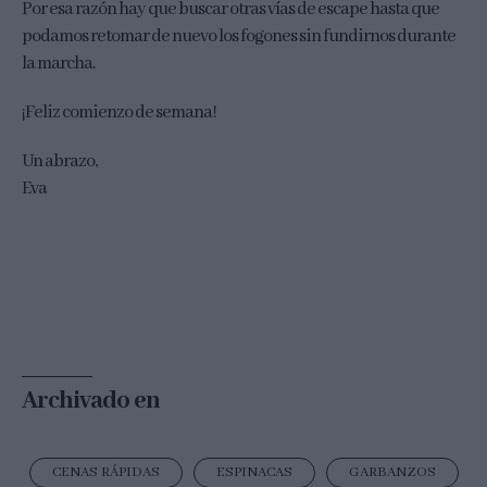
Por esa razón hay que buscar otras vías de escape hasta que
podamos retomar de nuevo los fogones sin fundirnos durante
la marcha.
¡Feliz comienzo de semana!
Un abrazo,
Eva
Archivado en
CENAS RÁPIDAS
ESPINACAS
GARBANZOS