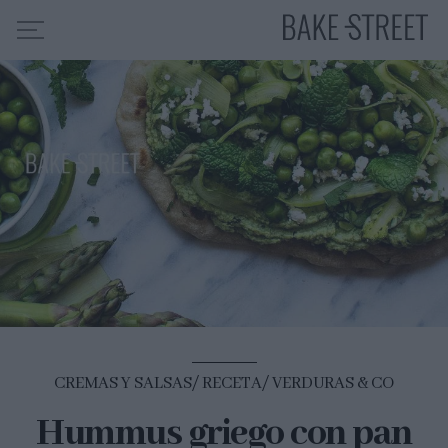
HOME
INDICE DE RECETAS
COLABORO CON
SOBRE MÍ
MIS CURSOS
CONTACTO
ES
EN
CREMAS Y SALSAS
RECETA
VERDURAS & CO
Hummus griego con pan