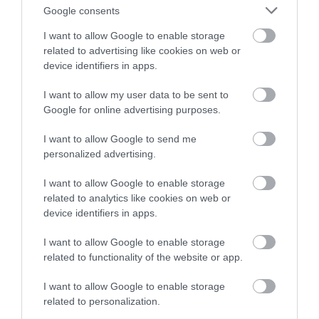
Google consents
I want to allow Google to enable storage
related to advertising like cookies on web or
device identifiers in apps.
I want to allow my user data to be sent to
Google for online advertising purposes.
I want to allow Google to send me
personalized advertising.
Presentamos el pan naan con el hummus
I want to allow Google to enable storage
griego.
related to analytics like cookies on web or
device identifiers in apps.
Laminamos los espárragos crudos con una
mandolina, debemos hacer un corte muy fino.
I want to allow Google to enable storage
related to functionality of the website or app.
Disponemos una buena cantidad de hummus
griego sobre el pan naan recién hecho.
I want to allow Google to enable storage
related to personalization.
Decoramos con las láminas de espárrago,