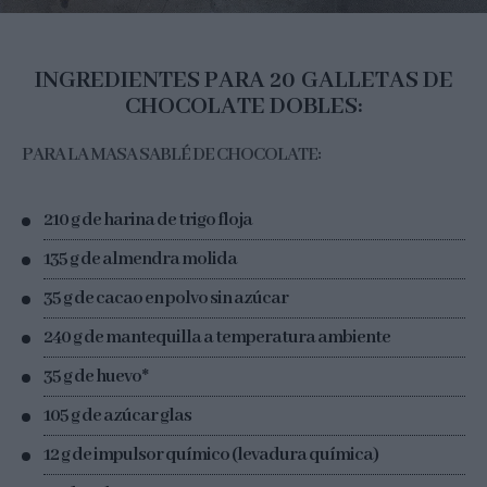
INGREDIENTES PARA 20 GALLETAS DE
CHOCOLATE DOBLES:
PARA LA MASA SABLÉ DE CHOCOLATE:
210 g de harina de trigo floja
135 g de almendra molida
35 g de cacao en polvo sin azúcar
240 g de mantequilla a temperatura ambiente
35 g de huevo*
105 g de azúcar glas
12 g de impulsor químico (levadura química)