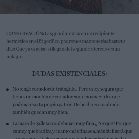
CONSERVACIÓN:
Las guardaremos en un recipiente
hermético en el frigorífico, podremos mantenerlas hasta 10
días. Que ya os aviso, si llegan del segundo o tercero es un
milagro.
DUDAS EXISTENCIALES:
No tengo cortador de triángulo… Pero estoy segura que
tienes un montón de cortadores preciosos con los que
podrás crear tu propio patrón. De hecho en cuadrado
también quedan muy bien.
La masa de galletas no debe ser muy fina ¿Por qué? Porque
es muy quebradiza y cuanto más fina sea, más fácil será que