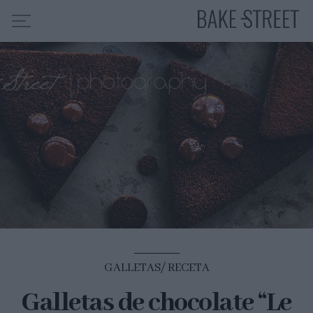
HOME
INDICE DE RECETAS
COLABORO CON
SOBRE MÍ
MIS CURSOS
CONTACTO
ES
EN
GALLETAS
RECETA
Galletas de chocolate “Le