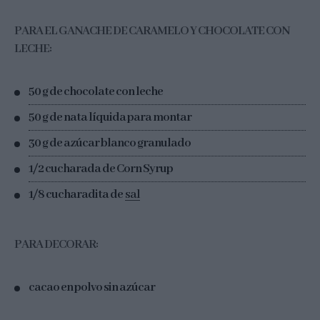
PARA EL GANACHE DE CARAMELO Y CHOCOLATE CON
LECHE:
50 g de chocolate con leche
50 g de nata líquida para montar
30 g de azúcar blanco granulado
1/2 cucharada de Corn Syrup
1/8 cucharadita de
sal
PARA DECORAR:
cacao en polvo sin azúcar