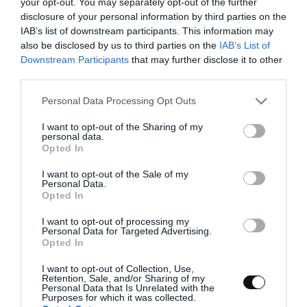
día siguiente.
your opt-out. You may separately opt-out of the further
disclosure of your personal information by third parties on the
IAB’s list of downstream participants. This information may
Preparamos la masa para hornear.
also be disclosed by us to third parties on the
IAB’s List of
Downstream Participants
that may further disclose it to other
third parties.
Para estirar la masa os recomiendo hacerlo entre dos láminas
de teflón o papel de hornear. El motivo es que es una masa que
Please note that this website/app uses one or more Google
Personal Data Processing Opt Outs
se reblandece con mucha facilidad y se adhiere a todas las
services and may gather and store information including but
not limited to your visit or usage behaviour. You may click to
I want to opt-out of the Sharing of my
superficies. De este modo evitaremos utilizar harina en exceso,
personal data.
grant or deny consent to Google and its third-party tags to
manteniendo su textura original.
Opted In
use your data for below specified purposes in below Google
consent section.
I want to opt-out of the Sale of my
Personal Data.
Sacamos la masa del frío
15-20 minutos
antes de estirarla,
Opted In
dependerá de la temperatura de nuestra casa.
I want to opt-out of processing my
Colocamos entre las láminas de teflón y con ayuda de un
Personal Data for Targeted Advertising.
Opted In
rodillo ajustable con una medida de 3 mm estiramos
nuestra masa.
I want to opt-out of Collection, Use,
Retention, Sale, and/or Sharing of my
Una vez que esté estirada, volvemos a refrigerar (colocada
Personal Data that Is Unrelated with the
Purposes for which it was collected.
sobre una bandeja de horno, tipo las de Ikea) y dejamos