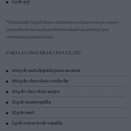
2 g de
sal
* Para añadir 35 g de huevo, batiremos un huevo en un cuenco
pequeño, de ese modo podremos añadir la cantidad que
necesitamos para la masa.
PARA LA GANACHE DE CHOCOLATE:
100 g de nata líquida para montar
180 g de chocolate con leche
40 g de chocolate negro
15 g de mantequilla
15 g de miel
5 g de extracto de vainilla