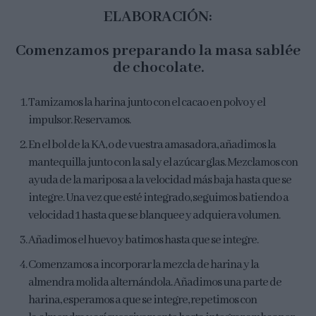
ELABORACIÓN:
Comenzamos preparando la masa sablée
de chocolate.
Tamizamos la harina junto con el cacao en polvo y el
impulsor. Reservamos.
En el bol de la KA, o de vuestra amasadora, añadimos la
mantequilla junto con la sal y el azúcar glas. Mezclamos con
ayuda de la mariposa a la velocidad más baja hasta que se
integre. Una vez que esté integrado, seguimos batiendo a
velocidad 1 hasta que se blanquee y adquiera volumen.
Añadimos el huevo y batimos hasta que se integre.
Comenzamos a incorporar la mezcla de harina y la
almendra molida alternándola. Añadimos una parte de
harina, esperamos a que se integre, repetimos con