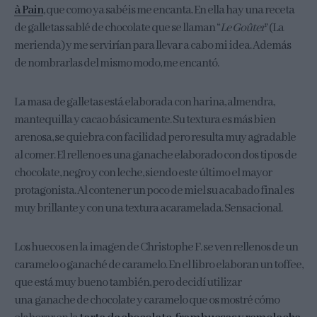
à Pain
, que como ya sabéis me encanta. En ella hay una receta
de galletas sablé de chocolate que se llaman “
Le Goûter
” (La
merienda) y me servirían para llevar a cabo mi idea. Además
de nombrarlas del mismo modo, me encantó.
La masa de galletas está elaborada con harina, almendra,
mantequilla y cacao básicamente. Su textura es más bien
arenosa, se quiebra con facilidad pero resulta muy agradable
al comer. El relleno es una ganache elaborado con dos tipos de
chocolate, negro y con leche, siendo este último el mayor
protagonista. Al contener un poco de miel su acabado final es
muy brillante y con una textura acaramelada. Sensacional.
Los huecos en la imagen de Christophe F. se ven rellenos de un
caramelo o ganaché de caramelo. En el libro elaboran un toffee,
que está muy bueno también, pero decidí utilizar
una ganache de chocolate y caramelo que os mostré cómo