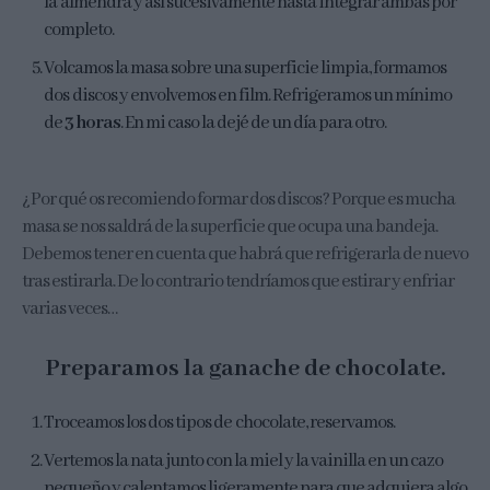
la almendra y así sucesivamente hasta integrar ambas por
completo.
Volcamos la masa sobre una superficie limpia, formamos
dos discos y envolvemos en film. Refrigeramos un mínimo
de
3 horas
. En mi caso la dejé de un día para otro.
¿Por qué os recomiendo formar dos discos? Porque es mucha
masa se nos saldrá de la superficie que ocupa una bandeja.
Debemos tener en cuenta que habrá que refrigerarla de nuevo
tras estirarla. De lo contrario tendríamos que estirar y enfriar
varias veces…
Preparamos la ganache de chocolate.
Troceamos los dos tipos de chocolate, reservamos.
Vertemos la nata junto con la miel y la vainilla en un cazo
pequeño y calentamos ligeramente para que adquiera algo