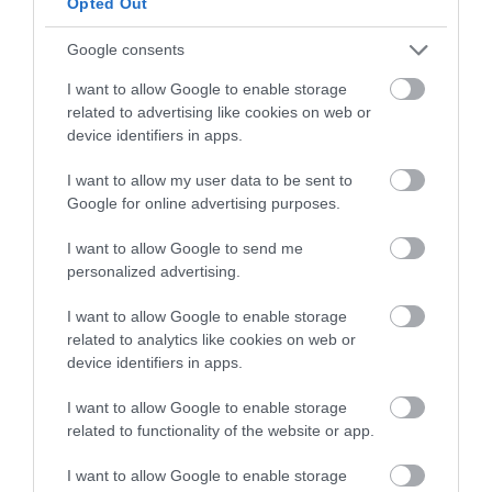
Opted Out
hasta que endurezca por completo. Alrededor de 30
minutos.
Google consents
Unimos los retales de masa, estiramos de nuevo y
I want to allow Google to enable storage
related to advertising like cookies on web or
refrigeramos para elaborar el máximo de galletas posible.
device identifiers in apps.
Antes de cortar las galletas debemos asegurarnos que la
I want to allow my user data to be sent to
masa está
muy fría
para hacer cortes limpios. Cortamos las
Google for online advertising purposes.
galletas con un
cortador de triángulo de 8 x 8 cm de lado
.
A la mitad de ellas les cortaremos unos círculos, estas irán en
I want to allow Google to send me
personalized advertising.
la parte superior, para rellenarlos tras el horneado. He
utilizado un cortador de 2 cm y otro de 1 cm. Reservamos los
I want to allow Google to enable storage
círculos que hemos cortado, más tarde nos serán de utilidad.
related to analytics like cookies on web or
device identifiers in apps.
Refrigeramos de nuevo hasta que la masa esté muy firme.
I want to allow Google to enable storage
related to functionality of the website or app.
I want to allow Google to enable storage