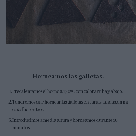
Horneamos las galletas.
Precalentamos el horno a
170ºC
con calor arriba y abajo.
Tendremos que hornear las galletas en varias tandas, en mi
caso fueron tres.
Introducimos a media altura y horneamos durante
10
minutos
.