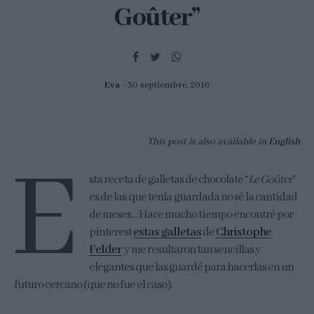
Goûter”
Eva
30 septiembre, 2016
This post is also available in
English
E
sta receta de galletas de chocolate “
Le Goûter
”
es de las que tenía guardada no sé la cantidad
de meses… Hace mucho tiempo encontré por
pinterest
estas galletas
de
Christophe
Felder
y me resultaron tan sencillas y
elegantes que las guardé para hacerlas en un
futuro cercano (que no fue el caso).