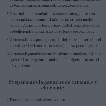
de temperatura, sin llegar a ebullición. Reservamos.
En un bol mediano añadimos los chocolates junto con la
mantequilla, colocamos al baño maria con calor medio-
bajo. El agua no debe tocar la base del bol ni esta debe llegar
a ebullición. Dejamos hasta que se funda por completo.
Vertemos la nata poco a poco y sin dejar de remover sobre el
chocolate. Mezclamos hasta homogeneizar por completo.
Vertemos la ganache en un recipiente hermético y dejamos
que enfríe a temperatura ambiente. Refrigeramos hasta el
día siguiente.
Preparamos la ganache de caramelo y
chocolate.
Troceamos el chocolate, reservamos.