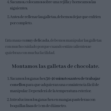
Sacamos, colocamos sobre una rejilla y horneamos las
siguientes.
Antes de rellenar las galletas, debemos dejar que enfríen
por completo.
Esta masa es
muy delicada
, debemos manipular las galletas
con mucho cuidado porque cuando están calientes se
quiebran con mucha facilidad.
Montamos las galletas de chocolate.
Sacamos los ganaches
30-40 minutos
antes de trabajar
con ellos
para que adquieran una consistencia fácil de
manipular. Dependerá de la temperatura exterior.
Introducimos los ganaches en mangas pasteleras con
boquillas lisas de 1 cm de diámetro.