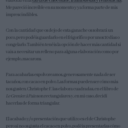
elaborar en la
tarta de chocolate, frambuesas y remolacha
.
Me pareció increíble en su momento y ya forma parte de mis
imprescindibles.
Con la cantidad que os dejo de esta ganache os sobrará un
poco, pero podéis guardarlo en el frigorífico por unos 10 días o
congelarlo. También tenéis la opción de hacer más cantidad si
vais a necesitar un relleno para alguna elaboración como por
ejemplo, macarons.
Para acabarlas espolvoreamos, generosamente nada de ser
tacaños, con cacao en polvo. Las formas pueden ser cómo más
nos gusten. Christophe F. las elabora cuadradas, en el libro de
Le Grenier à Pain
son rectangulares y, en mi caso, decidí
hacerlas de forma triangular.
El acabado y/o presentación que utilizo es el de Christophe
pero si no os gusta el cacao en polvo, podéis presentarlas cómo