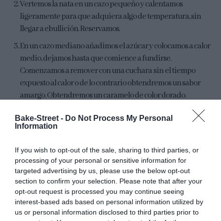
Vertemos la nata en un cazo pequeño y calentamos
ligeramente para que adquiera algo de temperatura, sin
llegar a ebullición. Reservamos.
En un cazo mediano añadimos el azúcar y colocamos a calor
medio, dejamos hasta que comience a fundirse.
Comenzamos a remover con una cuchara sin el tiempo
expuesto al calor o de lo contrario obtendremos un sabor
amargo. Obtendremos un caramelo de color dorado.
Vertemos la nata poco a poco y sin dejar de remover, una vez
Bake-Street -
Do Not Process My Personal
que se haya homogeneizado la mezcla, retiramos del calor y
Information
añadimos el Corn Syrup. Mezclamos muy bien hasta
integrar los ingredientes por completo.
If you wish to opt-out of the sale, sharing to third parties, or
processing of your personal or sensitive information for
Añadimos el chocolate, previamente troceado, y mezclamos
targeted advertising by us, please use the below opt-out
hasta homogeneizar por completo.
section to confirm your selection. Please note that after your
opt-out request is processed you may continue seeing
Vertemos la ganache en un recipiente hermético y dejamos
interest-based ads based on personal information utilized by
que enfríe a temperatura ambiente. Refrigeramos hasta el
us or personal information disclosed to third parties prior to