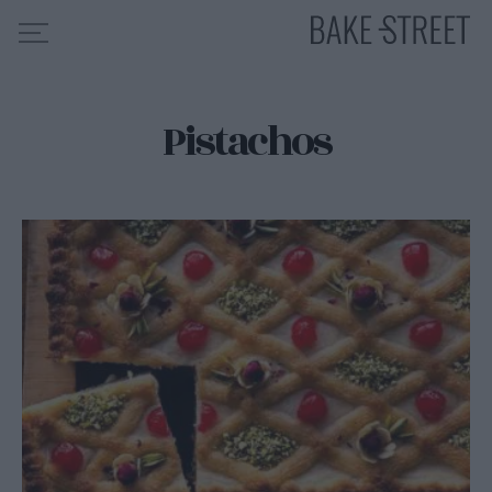
Pistachos
HOME
INDICE DE RECETAS
COLABORO CON
SOBRE MÍ
MIS CURSOS
CONTACTO
ES
EN