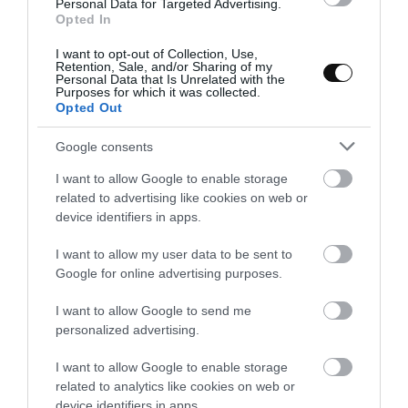
Hot Cross Buns – Panecillos de
Personal Data for Targeted Advertising.
Opted In
Pascua {Video receta}
I want to opt-out of Collection, Use,
Retention, Sale, and/or Sharing of my
Jamás imaginé que estos panecillos pudieran estar tan
Personal Data that Is Unrelated with the
Purposes for which it was collected.
increíblemente buenos. Seguro que los habéis visto en mil
Opted Out
ocasiones y pueden llegar a parecernos un panecillo dulce más.
Estos Hot Cross Buns...
Google consents
I want to allow Google to enable storage
related to advertising like cookies on web or
device identifiers in apps.
Eva
17 marzo, 2017
I want to allow my user data to be sent to
Google for online advertising purposes.
I want to allow Google to send me
personalized advertising.
I want to allow Google to enable storage
related to analytics like cookies on web or
device identifiers in apps.