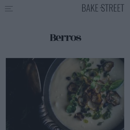
Berros
HOME
INDICE DE RECETAS
COLABORO CON
SOBRE MÍ
MIS CURSOS
CONTACTO
ES
EN