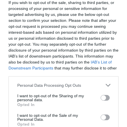
If you wish to opt-out of the sale, sharing to third parties, or
processing of your personal or sensitive information for
targeted advertising by us, please use the below opt-out
section to confirm your selection. Please note that after your
opt-out request is processed you may continue seeing
interest-based ads based on personal information utilized by
us or personal information disclosed to third parties prior to
Knäckebröd con pesto de berros y
your opt-out. You may separately opt-out of the further
ensalada
disclosure of your personal information by third parties on the
IAB’s list of downstream participants. This information may
also be disclosed by us to third parties on the
IAB’s List of
Seguro que recordáis los panes suecos crujientes Knäckebröd
Downstream Participants
that may further disclose it to other
que os dejé hace unas semanas. Os comentaba que compartiría
third parties.
con vosotros una manera de presentarlos y/o disfrutarlos. Bien,
Please note that this website/app uses one or more Google
pues hoy os...
Personal Data Processing Opt Outs
services and may gather and store information including but
not limited to your visit or usage behaviour. You may click to
I want to opt-out of the Sharing of my
personal data.
grant or deny consent to Google and its third-party tags to
Opted In
use your data for below specified purposes in below Google
Eva
22 octubre, 2018
consent section.
I want to opt-out of the Sale of my
Personal Data.
Opted In