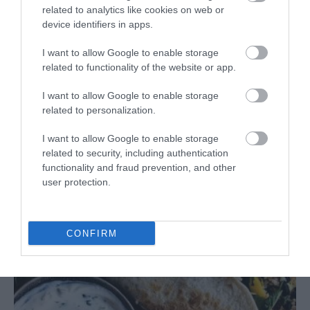
related to analytics like cookies on web or
Hacía bastante tiempo que le tenía echado el ojo a una crema de
device identifiers in apps.
rábano que vi en el blog de Denise de Foodlovin´. La simple idea de
hacer una crema...
I want to allow Google to enable storage
related to functionality of the website or app.
I want to allow Google to enable storage
related to personalization.
Eva
28 mayo, 2018
I want to allow Google to enable storage
related to security, including authentication
functionality and fraud prevention, and other
user protection.
CONFIRM