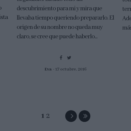
o
descubrimiento para mi y mira que
ter
ista
llevaba tiempo queriendo prepararlo. El
Ade
origen de su nombre no queda muy
más
claro, se cree que puede haberlo...
Eva
17 octubre, 2016
1
2