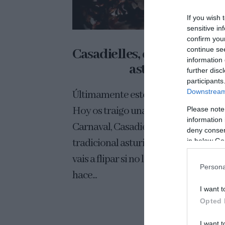
If you wish 
sensitive in
confirm you
continue se
Casadielles, dulce tradicio
information 
asturiano
further disc
participants
Downstream 
Últimamente estoy muy "asturiana"..
Hoy os traigo una maravillosa recet
Please note
information 
Carnaval, Casadielles, un dulce
deny consent
in below Go
tradicional asturiano (que, os asegur
vais a flipar si no las habéis probado),
Persona
hace...
I want t
Opted 
I want t