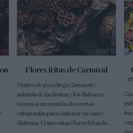
con
Flores fritas de Carnaval
c
Dentro de poco llega Carnaval y,
,
Cua
además de las fiestas y los disfraces,
pub
tenemos un montón de recetas
e
hay
estupendas para elaborar en casa y
emp
disfrutar. Como estas Flores fritas de...
paró