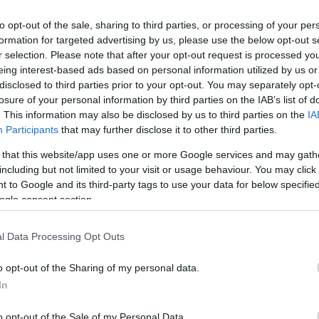
to opt-out of the sale, sharing to third parties, or processing of your per
formation for targeted advertising by us, please use the below opt-out s
r selection. Please note that after your opt-out request is processed y
eing interest-based ads based on personal information utilized by us or
nal
Galletas de jengibre y pasta
disclosed to third parties prior to your opt-out. You may separately opt-
de ciruelas con especias
losure of your personal information by third parties on the IAB’s list of
Hoy
. This information may also be disclosed by us to third parties on the
IA
Participants
that may further disclose it to other third parties.
.
Ya sabéis que todo lo que sea celebrar,
ela
a de
me encanta. Una de las cosas que más
 that this website/app uses one or more Google services and may gath
pre
including but not limited to your visit or usage behaviour. You may click 
me gusta del invierno, son las Navidades.
rec
 to Google and its third-party tags to use your data for below specifi
ogle consent section.
o,
Adoro decorar la casa, poner el árbol...
com
 y
l Data Processing Opt Outs
o opt-out of the Sharing of my personal data.
Eva
30 noviembre, 2018
In
o opt-out of the Sale of my Personal Data.