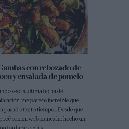
Gambas con rebozado de
oco y ensalada de pomelo
ndo veo la última fecha de
licación, me parece increíble que
a pasado tanto tiempo... Desde que
ecé con mi web, nunca he hecho un
n tan largo en las...