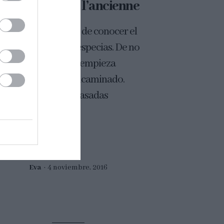
Pain d’épices à l’ancienne
sé si tenéis el placer de conocer el
n d'épices o pan de especias. De no
 así, hoy vuestro día empieza
ensamente bien encaminado.
uerdo cuando las pasadas
idades estuvimos...
Eva
4 noviembre, 2016