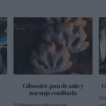
Gibassier, pan de anís y
G
naranja confitada
Des
El gibassier ha sido todo un
tot