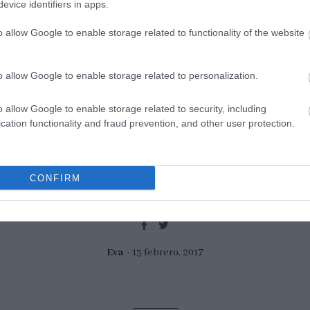
s
Vegetarian Pho – {Sopa
evice identifiers in apps.
Vietnamita con noodles}
o allow Google to enable storage related to functionality of the website
No 
Cómo el frío no nos abandona pues
pai
o allow Google to enable storage related to personalization.
tendremos que combatirlo con
ser
elaboraciones sencillas y ricas. Esta
inm
o allow Google to enable storage related to security, including
cation functionality and fraud prevention, and other user protection.
sopa vietnamita con noodles, conocida
...
Rec
como Vegetarian Pho, es otra sopa que
Nav
ha venido...
CONFIRM
Eva
13 febrero, 2017