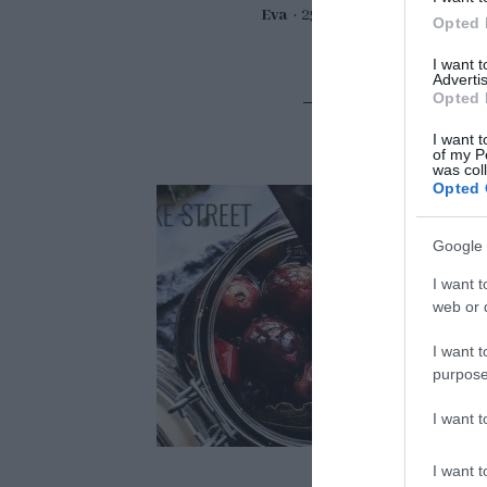
Eva
25 febrero, 2022
Opted 
I want 
Advertis
Opted 
I want t
of my P
was col
Opted 
Google 
I want t
web or d
I want t
purpose
I want 
I want t