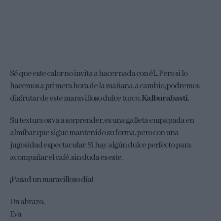
Sé que este calor no invita a hacer nada con él... Pero si lo
hacemos a primera hora de la mañana, a cambio, podremos
disfrutar de este maravilloso dulce turco,
Kalburabasti.
Su textura os va a sorprender, es una galleta empapada en
almíbar que sigue mantenido su forma, pero con una
jugosidad espectacular. Si hay algún dulce perfecto para
acompañar el café, sin duda es este.
¡Pasad un maravilloso día!
Un abrazo,
Eva