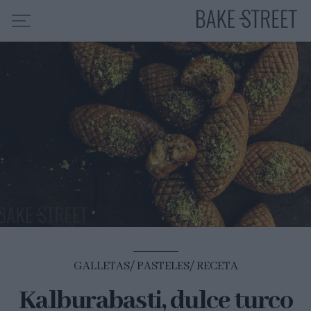
HOME
INDICE DE RECETAS
COLABORO CON
SOBRE MÍ
MIS CURSOS
CONTACTO
ES
EN
GALLETAS
PASTELES
RECETA
Kalburabasti, dulce turco