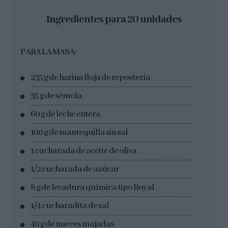
Ingredientes para 20 unidades
PARA LA MASA:
235 g de harina floja de repostería
35 g de sémola
60 g de leche entera
100 g de mantequilla sin sal
1 cucharada de aceite de oliva
1/2 cucharada de azúcar
8 g de levadura química tipo Royal
1/4 cucharadita de sal
40 g de nueces majadas