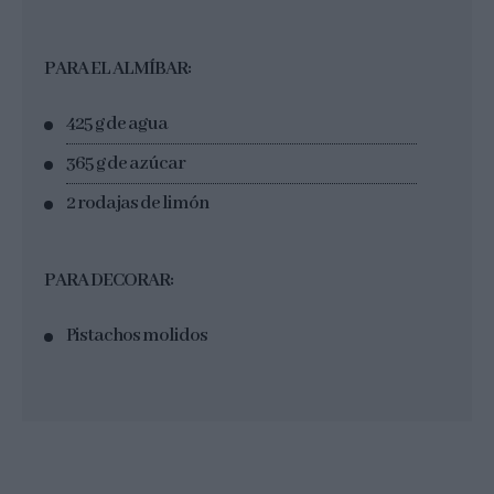
PARA EL ALMÍBAR:
425 g de agua
365 g de azúcar
2 rodajas de limón
PARA DECORAR:
Pistachos molidos