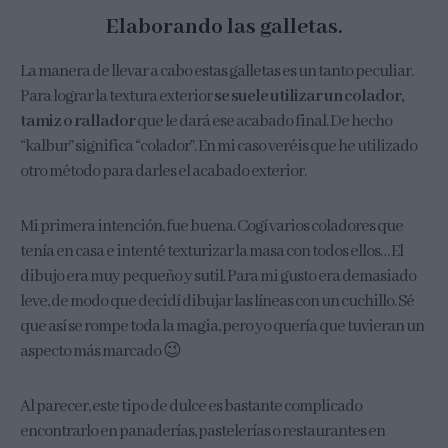
Elaborando las galletas.
La manera de llevar a cabo estas galletas es un tanto peculiar.
Para lograr la textura exterior
se suele utilizar un colador,
tamiz o rallador
que le dará ese acabado final. De hecho
“kalbur” significa “colador”. En mi caso veréis que he utilizado
otro método para darles el acabado exterior.
Mi primera intención, fue buena. Cogí varios coladores que
tenía en casa e intenté texturizar la masa con todos ellos… El
dibujo era muy pequeño y sutil. Para mi gusto era demasiado
leve, de modo que decidí dibujar las líneas con un cuchillo. Sé
que así se rompe toda la magia, pero yo quería que tuvieran un
aspecto más marcado 😉
Al parecer, este tipo de dulce es bastante complicado
encontrarlo en panaderías, pastelerías o restaurantes en