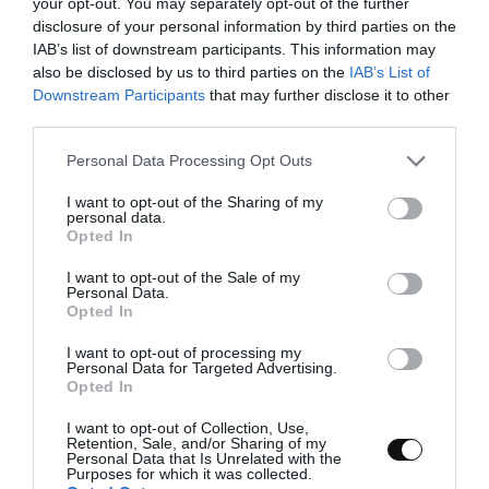
your opt-out. You may separately opt-out of the further
disclosure of your personal information by third parties on the
IAB’s list of downstream participants. This information may
also be disclosed by us to third parties on the
IAB’s List of
Downstream Participants
that may further disclose it to other
third parties.
Please note that this website/app uses one or more Google
Personal Data Processing Opt Outs
services and may gather and store information including but
not limited to your visit or usage behaviour. You may click to
I want to opt-out of the Sharing of my
personal data.
grant or deny consent to Google and its third-party tags to
Opted In
use your data for below specified purposes in below Google
Con ayuda de un cuchillo, formamos un patrón
consent section.
I want to opt-out of the Sale of my
enrejado en la superficie.
Personal Data.
Opted In
Colocamos sobre una bandeja forrada con
I want to opt-out of processing my
papel de horno.
Personal Data for Targeted Advertising.
Opted In
Repetimos el proceso con el resto de piezas.
I want to opt-out of Collection, Use,
Retention, Sale, and/or Sharing of my
Personal Data that Is Unrelated with the
Purposes for which it was collected.