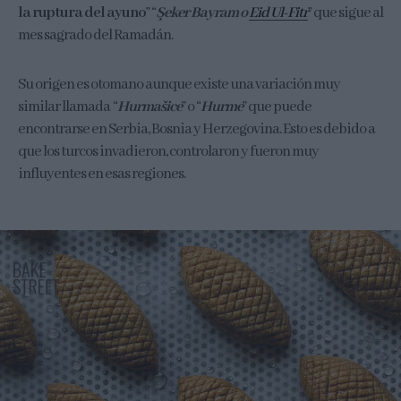
la ruptura del ayuno
” “
Şeker Bayram o
Eid Ul-Fitr
” que sigue al
mes sagrado del Ramadán.
Su origen es otomano aunque existe una variación muy
similar llamada “
Hurmašice
” o “
Hurme
” que puede
encontrarse en Serbia, Bosnia y Herzegovina. Esto es debido a
que los turcos invadieron, controlaron y fueron muy
influyentes en esas regiones.