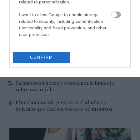
related to personalization.
I want to allow Google to enable storage
related to security, including authentication
functionality and fraud prevention, and other
Horneamos.
user protection.
Precalentamos el horno a
175ºC con calor
arriba y abajo
.
CONFIRM
Horneamos a media altura durante
23-25
minutos
. tomarán un ligero color dorado.
Sacamos del horno y colocamos la bandeja
sobre una rejilla.
Pincelamos cada pieza con el almíbar y
dejamos que enfríen durante
30 minutos
.