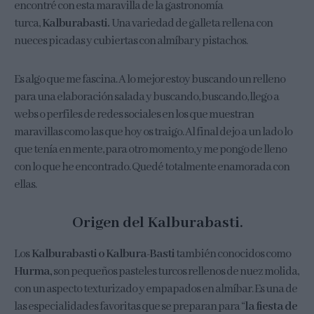
encontré con esta maravilla de la gastronomía
turca,
Kalburabasti.
Una variedad de galleta rellena con
nueces picadas y cubiertas con almíbar y pistachos.
Es algo que me fascina. A lo mejor estoy buscando un relleno
para una elaboración salada y buscando, buscando, llego a
webs o perfiles de redes sociales en los que muestran
maravillas como las que hoy os traigo. Al final dejo a un lado lo
que tenía en mente, para otro momento, y me pongo de lleno
con lo que he encontrado. Quedé totalmente enamorada con
ellas.
Origen del Kalburabasti.
Los
Kalburabasti o Kalbura-Basti
también conocidos como
Hurma,
son pequeños pasteles turcos rellenos de nuez molida,
con un aspecto texturizado y empapados en almíbar. Es una de
las especialidades favoritas que se preparan para “
la fiesta de