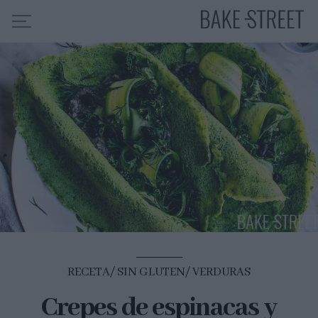
HOME
INDICE DE RECETAS
COLABORO CON
SOBRE MÍ
MIS CURSOS
CONTACTO
ES
EN
RECETA
SIN GLUTEN
VERDURAS
Crepes de espinacas y