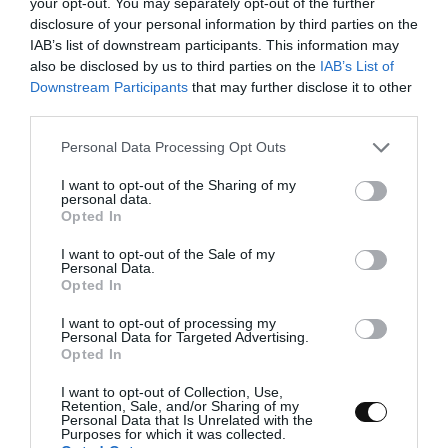
your opt-out. You may separately opt-out of the further
disclosure of your personal information by third parties on the
En un procesador de alimentos añadimos
350
IAB’s list of downstream participants. This information may
g de judías negras
junto con la cebolla
also be disclosed by us to third parties on the
IAB’s List of
morada troceada, el ajo, el cilantro, el comino,
Downstream Participants
that may further disclose it to other
el chile rojo, el zumo de lima y el aceite.
third parties.
Procesamos hasta obtener una pasta
homogénea y suave.
Please note that this website/app uses one or more Google
Personal Data Processing Opt Outs
services and may gather and store information including but
Vertemos el agua, lo ideal es hacerlo poco a
not limited to your visit or usage behaviour. You may click to
I want to opt-out of the Sharing of my
personal data.
poco y procesando de nuevo cada vez, hasta
grant or deny consent to Google and its third-party tags to
Opted In
obtener el punto de suavidad deseado.
use your data for below specified purposes in below Google
consent section.
I want to opt-out of the Sale of my
Salamos al gusto, procesamos de nuevo y
Personal Data.
probamos.
Opted In
I want to opt-out of processing my
Vertemos en un bol, cubrimos con film y
Personal Data for Targeted Advertising.
reservamos. A temperatura ambiente si lo
Opted In
vamos a consumir enseguida o refrigerado si
lo haremos más tarde.
I want to opt-out of Collection, Use,
Retention, Sale, and/or Sharing of my
Personal Data that Is Unrelated with the
Purposes for which it was collected.