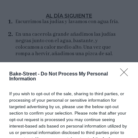
AL DÍA SIGUIENTE
Escurrimos las judías y lavamos con agua fría.
En una cacerola grande añadimos las judías
negras junto con el agua, bastante, y
colocamos a calor medio alto. Una vez que
rompa a hervir, añadimos una pizca de sal.
Dejamos que se cocinen a
fuego
medio
durante
1 y 1/4 horas ó 1 y 1/2 horas
,
Bake-Street -
Do Not Process My Personal
Information
hasta que estén tiernas, pero sin sobrepasar el
tiempo de cocción. No queremos que se nos
deshagan.
If you wish to opt-out of the sale, sharing to third parties, or
processing of your personal or sensitive information for
Escurrimos bien y reservamos.
targeted advertising by us, please use the below opt-out
section to confirm your selection. Please note that after your
opt-out request is processed you may continue seeing
interest-based ads based on personal information utilized by
us or personal information disclosed to third parties prior to
Preparamos el hummus.