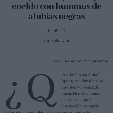
eneldo con hummus de
alubias negras
Eva
4 abril, 2018
This post is also available in
English
¿Q
ué tal la Semana Santa?
Espero que lo hayáis pasado
muy bien y descansado
mucho. Nosotros hemos
hecho una pequeña
desconexión, a pesar de
segur adelantando algunas cosas, que siempre es de