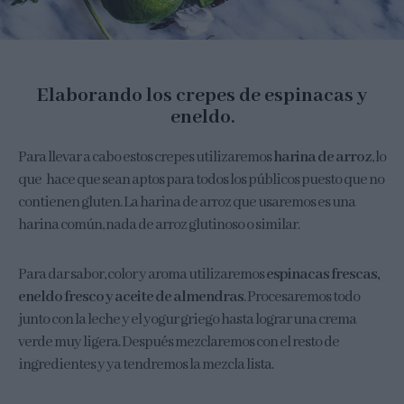
Elaborando los crepes de espinacas y
eneldo.
Para llevar a cabo estos crepes utilizaremos
harina de arroz
, lo
que hace que sean aptos para todos los públicos puesto que no
contienen gluten. La harina de arroz que usaremos es una
harina común, nada de arroz glutinoso o similar.
Para dar sabor, color y aroma utilizaremos
espinacas frescas,
eneldo fresco y aceite de almendras
. Procesaremos todo
junto con la leche y el yogur griego hasta lograr una crema
verde muy ligera. Después mezclaremos con el resto de
ingredientes y ya tendremos la mezcla lista.