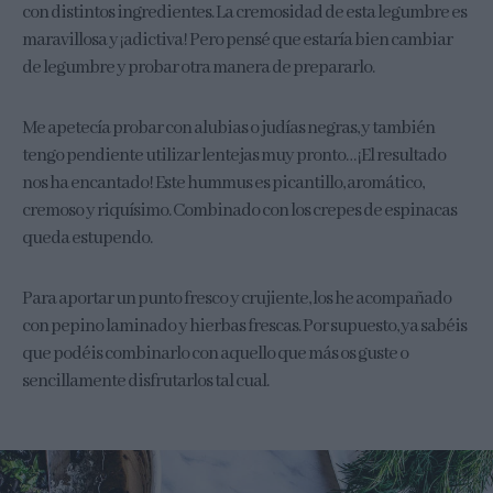
con distintos ingredientes. La cremosidad de esta legumbre es
maravillosa y ¡adictiva! Pero pensé que estaría bien cambiar
de legumbre y probar otra manera de prepararlo.
Me apetecía probar con alubias o judías negras, y también
tengo pendiente utilizar lentejas muy pronto… ¡El resultado
nos ha encantado! Este hummus es picantillo, aromático,
cremoso y riquísimo. Combinado con los crepes de espinacas
queda estupendo.
Para aportar un punto fresco y crujiente, los he acompañado
con pepino laminado y hierbas frescas. Por supuesto, ya sabéis
que podéis combinarlo con aquello que más os guste o
sencillamente disfrutarlos tal cual.