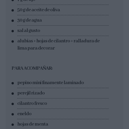
50 g de aceite de oliva
30 g de agua
sal al gusto
alubias + hojas de cilantro + ralladura de
lima para decorar
PARA ACOMPAÑAR:
pepino mini finamente laminado
perejil rizado
cilantro fresco
eneldo
hojas de menta