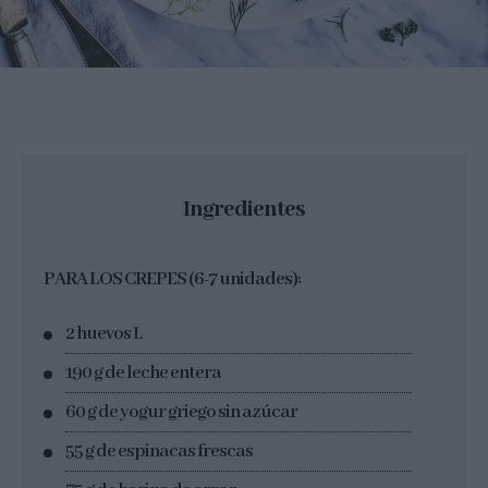
Ingredientes
PARA LOS CREPES (6-7 unidades):
2 huevos L
190 g de leche entera
60 g de yogur griego sin azúcar
55 g de espinacas frescas