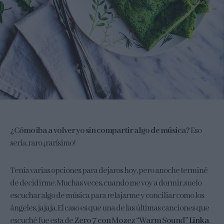
¿Cómo iba a volver yo sin compartir algo de música?
Eso
sería, raro, ¡rarísimo!
Tenía varias opciones para dejaros hoy, pero anoche terminé
de decidirme. Muchas veces, cuando me voy a dormir, suelo
escuchar algo de música para relajarme y conciliar como los
ángeles, jajaja. El caso es que una de las últimas canciones que
escuché fue esta de
Zero 7 con Mozez “Warm Sound”
Link a