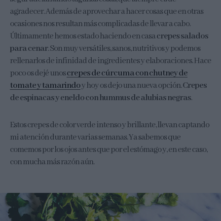
agradecer. Además de aprovechar a hacer cosas que en otras
ocasiones nos resultan más complicadas de llevar a cabo.
Últimamente hemos estado haciendo en casa
crepes salados
para cenar
. Son muy versátiles, sanos, nutritivos y podemos
rellenarlos de infinidad de ingredientes y elaboraciones. Hace
poco os dejé unos
crepes de cúrcuma con chutney de
tomate y tamarindo
y hoy os dejo una nueva opción.
Crepes
de espinacas y eneldo con hummus de alubias negras
.
Estos crepes de color verde intenso y brillante, llevan captando
mi atención durante varias semanas. Ya sabemos que
comemos por los ojos antes que por el estómago y, en este caso,
con mucha más razón aún.