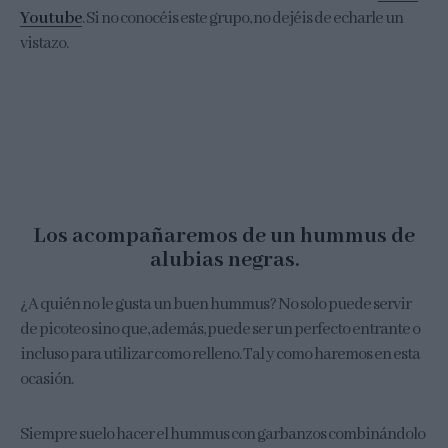
Youtube
. Si no conocéis este grupo, no dejéis de echarle un
vistazo.
Los acompañaremos de un hummus de
alubias negras.
¿A quién no le gusta un buen hummus? No solo puede servir
de picoteo sino que, además, puede ser un perfecto entrante o
incluso para utilizar como relleno. Tal y como haremos en esta
ocasión.
Siempre suelo hacer el hummus con garbanzos combinándolo