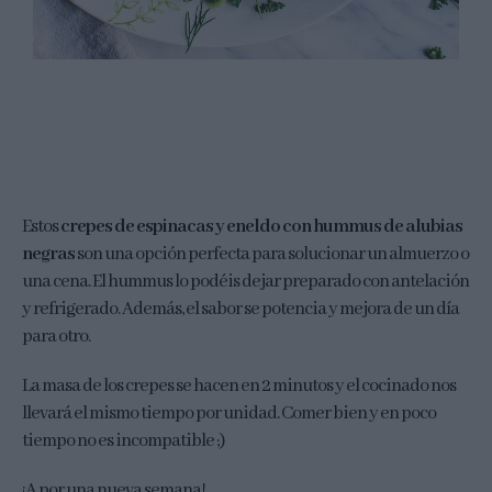
Estos
crepes de espinacas y eneldo con hummus de alubias
negras
son una opción perfecta para solucionar un almuerzo o
una cena. El hummus lo podéis dejar preparado con antelación
y refrigerado. Además, el sabor se potencia y mejora de un día
para otro.
La masa de los crepes se hacen en 2 minutos y el cocinado nos
llevará el mismo tiempo por unidad. Comer bien y en poco
tiempo no es incompatible ;)
¡A por una nueva semana!