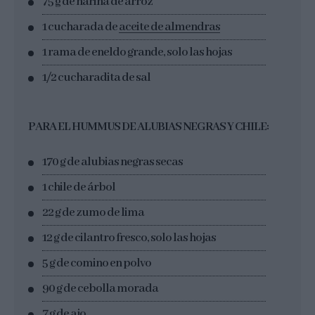
75 g de harina de arroz
1 cucharada de
aceite de almendras
1 rama de eneldo grande, solo las hojas
1/2 cucharadita de sal
PARA EL HUMMUS DE ALUBIAS NEGRAS Y CHILE:
170 g de alubias negras secas
1 chile de árbol
22 g de zumo de lima
12 g de cilantro fresco, solo las hojas
5 g de comino en polvo
90 g de cebolla morada
7 g de ajo