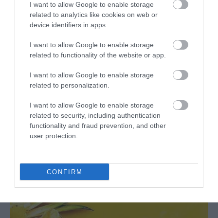
¡La receta de hoy os va a encantar! No solo es de esas recetas que
I want to allow Google to enable storage
entran por los ojos, que también, sino que además es muy sencilla
related to analytics like cookies on web or
device identifiers in apps.
y rápida de...
I want to allow Google to enable storage
related to functionality of the website or app.
Eva
29 marzo, 2017
I want to allow Google to enable storage
related to personalization.
I want to allow Google to enable storage
related to security, including authentication
functionality and fraud prevention, and other
user protection.
CONFIRM