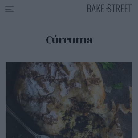
Cúrcuma
HOME
INDICE DE RECETAS
COLABORO CON
SOBRE MÍ
MIS CURSOS
CONTACTO
ES
EN