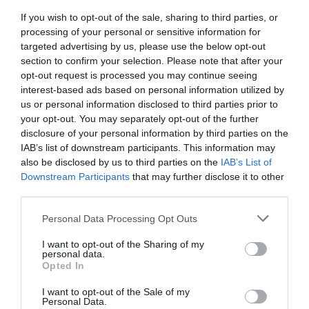
If you wish to opt-out of the sale, sharing to third parties, or
processing of your personal or sensitive information for
targeted advertising by us, please use the below opt-out
section to confirm your selection. Please note that after your
opt-out request is processed you may continue seeing
interest-based ads based on personal information utilized by
Helado Golden Milk con crujiente de
us or personal information disclosed to third parties prior to
your opt-out. You may separately opt-out of the further
filo
disclosure of your personal information by third parties on the
IAB’s list of downstream participants. This information may
Damos por establecida la temporada de helados de aquí a unos
also be disclosed by us to third parties on the
IAB’s List of
cuantos meses, el calor que estamos teniendo estos días no lo
Downstream Participants
that may further disclose it to other
third parties.
recordaba años anteriores en las mismas fechas... Esperemos...
Please note that this website/app uses one or more Google
Personal Data Processing Opt Outs
services and may gather and store information including but
not limited to your visit or usage behaviour. You may click to
I want to opt-out of the Sharing of my
personal data.
Eva
16 junio, 2017
grant or deny consent to Google and its third-party tags to
Opted In
use your data for below specified purposes in below Google
consent section.
I want to opt-out of the Sale of my
Personal Data.