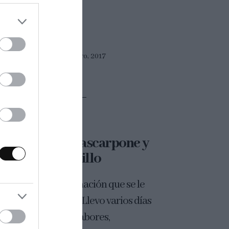
Eva
17 febrero, 2017
acarons de mascarpone y
membrillo
s que no hay combinación que se le
ista a los macarons. Llevo varios días
bando diferentes sabores,