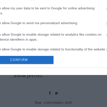
tex
o allow my user data to be sent to Google for online advertising
Es 
s.
to allow Google to send me personalized advertising.
Tarte tatin de membrillo con
nido de caramelo
o allow Google to enable storage related to analytics like cookies on
evice identifiers in apps.
Hace un par de semanas mis padres nos
o allow Google to enable storage related to functionality of the website
surtieron de un montón de membrillos,
granadas, caquis... de su jardín. Todos los
CONFIRM
o allow Google to enable storage related to personalization.
años nos dan bastante cantidad de
e
frutas, pero lo...
o allow Google to enable storage related to security, including
cation functionality and fraud prevention, and other user protection.
Eva
2 diciembre, 2016