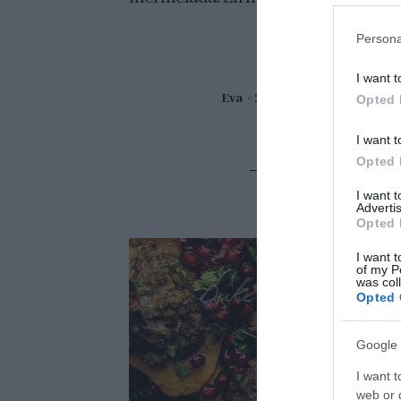
Persona
I want t
Eva
20 mayo, 2019
Opted 
I want t
Opted 
I want 
Advertis
Opted 
I want t
of my P
was col
Opted 
Google 
I want t
web or d