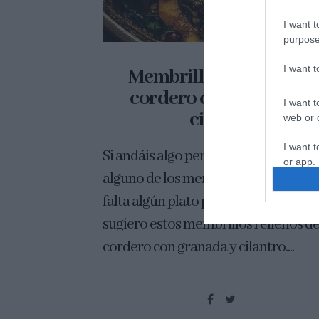
I want t
purpose
I want 
Membrillos rellenos de
cordero con granada y
I want t
cilantro
web or d
I want t
Si andáis algo perdidos en cuanto
or app.
alguno de los menús de Navidad u os
I want t
falta algún plato por determinar, os
sugiero estos membrillos rellenos d
I want t
authenti
cordero con granada y cilantro....