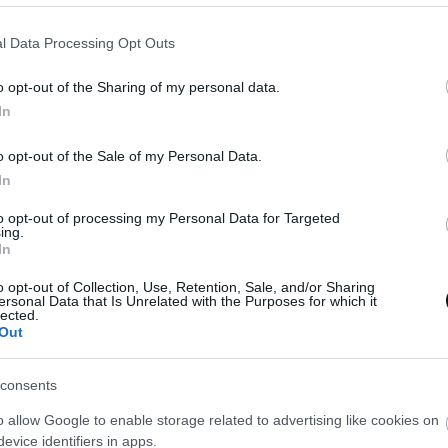
l Data Processing Opt Outs
o opt-out of the Sharing of my personal data.
Eva
15 enero, 2018
In
o opt-out of the Sale of my Personal Data.
In
to opt-out of processing my Personal Data for Targeted
ing.
In
M
o opt-out of Collection, Use, Retention, Sale, and/or Sharing
ersonal Data that Is Unrelated with the Purposes for which it
lected.
Out
Y e
consents
res
pro
o allow Google to enable storage related to advertising like cookies on
evice identifiers in apps.