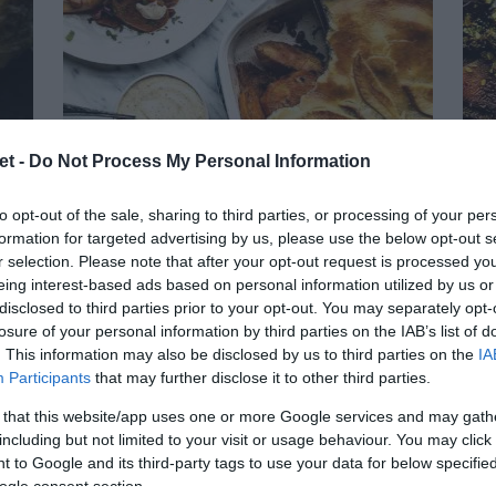
et -
Do Not Process My Personal Information
to opt-out of the sale, sharing to third parties, or processing of your per
formation for targeted advertising by us, please use the below opt-out s
les
Pastel de batata, membrillo y
Ga
r selection. Please note that after your opt-out request is processed y
eing interest-based ads based on personal information utilized by us or
granada
disclosed to third parties prior to your opt-out. You may separately opt-
losure of your personal information by third parties on the IAB’s list of
¡Qué ganas tenía de traer una receta con
Aún
. This information may also be disclosed by us to third parties on the
IA
Participants
that may further disclose it to other third parties.
usta
membrillos! Ya sabéis que mis padres
me 
 that this website/app uses one or more Google services and may gath
a
tienen un membrillo enorme en su casa
que
including but not limited to your visit or usage behaviour. You may click 
y todos los años nos premia con una
bro
 to Google and its third-party tags to use your data for below specifi
ogle consent section.
cantidad...
dan