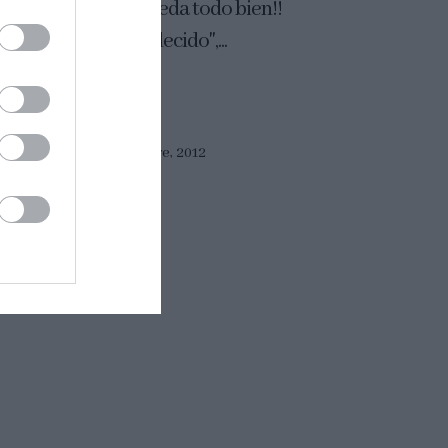
turas...y es que le queda todo bien!!
un dulce "muy agradecido",...
Eva
8 octubre, 2012