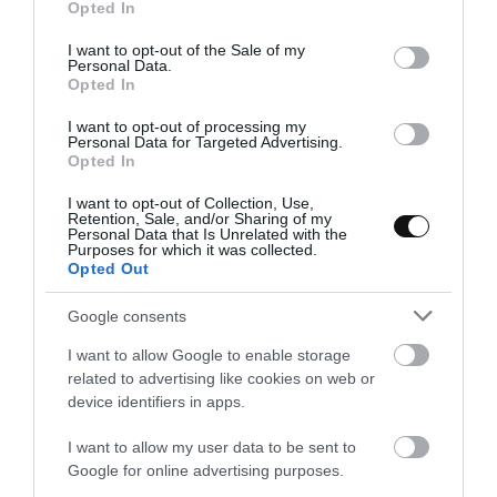
Opted In
use your data for below specified purposes in below Google
consent section.
I want to opt-out of the Sale of my
Personal Data.
Opted In
I want to opt-out of processing my
Personal Data for Targeted Advertising.
Chili vegano con chocolate
Opted In
I want to opt-out of Collection, Use,
Retention, Sale, and/or Sharing of my
Si lo que queréis es combatir estos días tan fríos con un plato poco
Personal Data that Is Unrelated with the
aburrido, os recomiendo que probéis este chili vegano con
Purposes for which it was collected.
Opted Out
chocolate. Sí, ¡con chocolate! Como ya os...
Google consents
I want to allow Google to enable storage
related to advertising like cookies on web or
Eva
25 enero, 2017
device identifiers in apps.
I want to allow my user data to be sent to
Google for online advertising purposes.