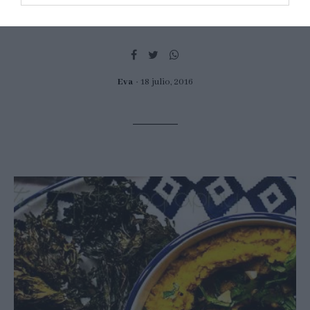
Okra. También denominada quimgombó, quiabo, gombo, bamia,
abelmosco o molondrón, es un fruto originario de África...
Eva
18 julio, 2016