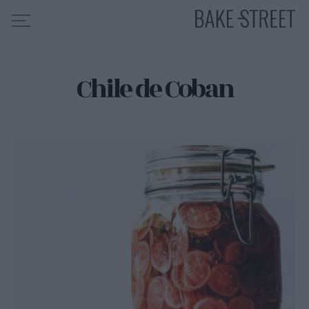
Chile de Coban
HOME
INDICE DE RECETAS
COLABORO CON
SOBRE MÍ
MIS CURSOS
CONTACTO
ES
EN