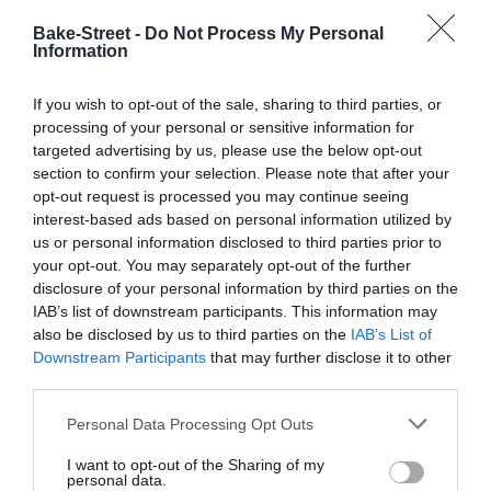
perderos esta sopa de yogur con huevo escalfado y aceite de chile.
Sé que seguramente os resulte extraño el mezclar...
Bake-Street -
Do Not Process My Personal
Information
If you wish to opt-out of the sale, sharing to third parties, or
processing of your personal or sensitive information for
Eva
20 febrero, 2017
targeted advertising by us, please use the below opt-out
section to confirm your selection. Please note that after your
opt-out request is processed you may continue seeing
interest-based ads based on personal information utilized by
us or personal information disclosed to third parties prior to
your opt-out. You may separately opt-out of the further
disclosure of your personal information by third parties on the
IAB’s list of downstream participants. This information may
also be disclosed by us to third parties on the
IAB’s List of
Downstream Participants
that may further disclose it to other
third parties.
Please note that this website/app uses one or more Google
Personal Data Processing Opt Outs
services and may gather and store information including but
not limited to your visit or usage behaviour. You may click to
I want to opt-out of the Sharing of my
personal data.
grant or deny consent to Google and its third-party tags to