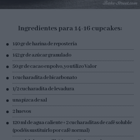
Ingredientes para 14-16 cupcakes:
140 gr de harina de repostería
142 gr de azúcar granulado
50 gr de cacao en polvo, yo utilizo Valor
1 cucharadita de bicarbonato
1/2 cucharadita de levadura
una pizca de sal
2 huevos
120 ml de agua caliente + 2 cucharaditas de café soluble
(podéis sustituirlo por café normal)