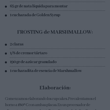
65 gr de nata líquida para montar
1 cucharada de Golden Syrup
FROSTING de MARSHMALLOW:
2 claras
1/8 de cremor tártaro
190 gr de azúcar granulado
1 cucharadita de esencia de Marshmallow
Elaboración:
Comenzamos elaborando los cupcakes. Precalentamos el
horno a
180º C
con ambas placas. En un procesador de