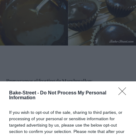
Preparamos el frosting de Marshmallow.
Bake-Street -
Do Not Process My Personal
En un bol que soporte el calor, incorporamos las claras junto
Information
con el cremor tártaro. Colocamos el bol al baño maria
(sobre un
cazo con agua, esta no debe llegar a hervir)
y batimos con varillas
If you wish to opt-out of the sale, sharing to third parties, or
processing of your personal or sensitive information for
hasta que espumen bastante.
targeted advertising by us, please use the below opt-out
section to confirm your selection. Please note that after your