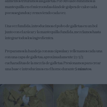
alimentos trituramos las galletas. Por otro lado fundimos la
mantequilla en el microondas dándole golpes de calor cada
pocos segundos y removiendo cada vez.
Una vez fundida, introducimos el polvo de galletas en un bol
junto con el azúcar y la mantequilla fundida, mezclamos hasta
integrar todos los ingredientes.
Preparamos la bandeja con sus cápsulas y rellenamos cada una
con una capa de galletas, aproximadamente 2 y 1/2
cucharaditas de la mezcla de galletas. Presionamos para crear
una base e introducimos en el horno durante
5 minutos
.