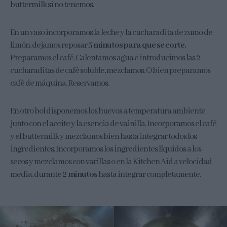
buttermilk si no tenemos.
En un vaso incorporamos la leche y la cucharadita de zumo de
limón, dejamos reposar
5 minutos para que se corte.
Preparamos el café. Calentamos agua e introducimos las 2
cucharaditas de café soluble, mezclamos. O bien preparamos
café de máquina. Reservamos.
En otro bol disponemos los huevos a temperatura ambiente
junto con el aceite y la esencia de vainilla. Incorporamos el café
y el buttermilk y mezclamos bien hasta integrar todos los
ingredientes. Incorporamos los ingredientes líquidos a los
secos y mezclamos con varillas o en la Kitchen Aid a velocidad
media, durante
2 minutos
hasta integrar completamente.