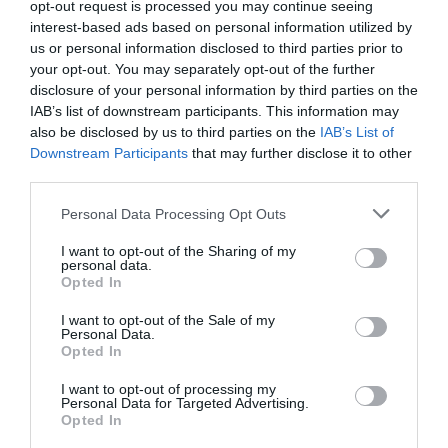
Incorporamos 1/3 parte del azúcar sin dejar de batir. Una vez
opt-out request is processed you may continue seeing
observemos que se ha integrado repetimos la operación con
interest-based ads based on personal information utilized by
us or personal information disclosed to third parties prior to
las otras 2 partes que quedan por añadir,
sin dejar de batir
.
your opt-out. You may separately opt-out of the further
Añadimos la esencia y batimos bien tras cada adicción.
disclosure of your personal information by third parties on the
IAB’s list of downstream participants. This information may
also be disclosed by us to third parties on the
IAB’s List of
Downstream Participants
that may further disclose it to other
third parties.
Please note that this website/app uses one or more Google
Personal Data Processing Opt Outs
services and may gather and store information including but
not limited to your visit or usage behaviour. You may click to
I want to opt-out of the Sharing of my
personal data.
grant or deny consent to Google and its third-party tags to
Opted In
use your data for below specified purposes in below Google
consent section.
I want to opt-out of the Sale of my
Personal Data.
Opted In
I want to opt-out of processing my
Personal Data for Targeted Advertising.
Opted In