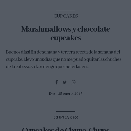
CUPCAKES
Marshmallows y chocolate
cupcakes
Buenos días! fin de semana y tercera receta de la semana del
cupcake. Llevo unos días que no me puedo quitar las chuches
de la cabeza...y claro tengo que meterlas en...
Eva
25 enero, 2013
CUPCAKES
Cupcakes de Chupa-Chups