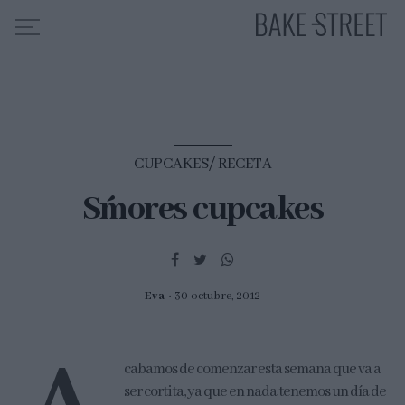
HOME
INDICE DE RECETAS
CUPCAKES
RECETA
COLABORO CON
S´mores cupcakes
SOBRE MÍ
MIS CURSOS
CONTACTO
Eva
30 octubre, 2012
ES
EN
cabamos de comenzar esta semana que va a
ser cortita, ya que en nada tenemos un día de