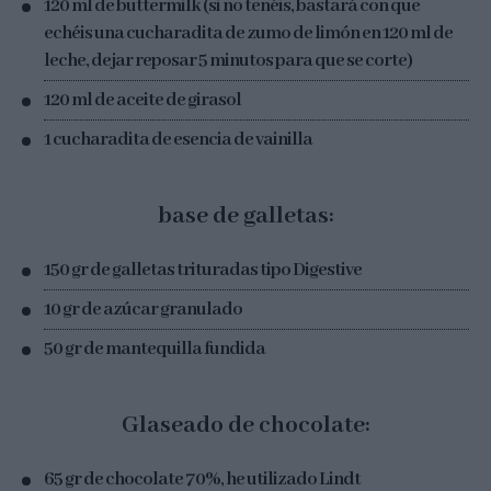
120 ml de buttermilk (si no tenéis, bastará con que
echéis una cucharadita de zumo de limón en 120 ml de
leche, dejar reposar 5 minutos para que se corte)
120 ml de aceite de girasol
1 cucharadita de esencia de vainilla
base de galletas:
150 gr de galletas trituradas tipo Digestive
10 gr de azúcar granulado
50 gr de mantequilla fundida
Glaseado de chocolate:
65 gr de chocolate 70%, he utilizado Lindt