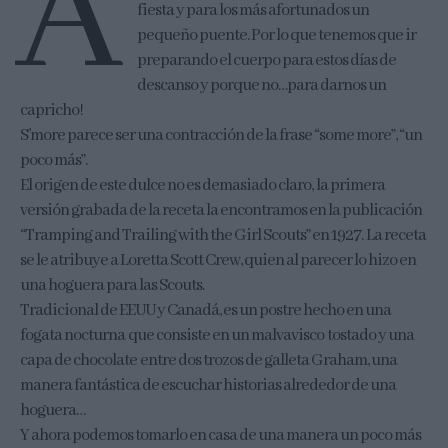
A
fiesta y para los más afortunados un
pequeño puente. Por lo que tenemos que ir
preparando el cuerpo para estos días de
descanso y porque no…para darnos un
capricho!
S’more parece ser una contracción de la frase “some more”, “un
poco más”.
El origen de este dulce no es demasiado claro, la primera
versión grabada de la receta la encontramos en la publicación
“Tramping and Trailing with the Girl Scouts” en 1927. La receta
se le atribuye a Loretta Scott Crew, quien al parecer lo hizo en
una hoguera para las Scouts.
Tradicional de EEUU y Canadá, es un postre hecho en una
fogata nocturna que consiste en un malvavisco tostado y una
capa de chocolate entre dos trozos de galleta Graham, una
manera fantástica de escuchar historias alrededor de una
hoguera…
Y ahora podemos tomarlo en casa de una manera un poco más