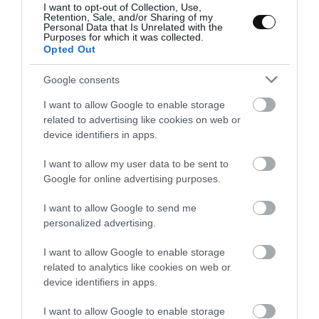
I want to opt-out of Collection, Use,
Retention, Sale, and/or Sharing of my
Personal Data that Is Unrelated with the
Purposes for which it was collected.
Opted Out
Veremos que el merengue irá tomando más consistencia. Ha
Google consents
de quedar muy firme y muy brillante. Este proceso nos llevará
alrededor de
12 minutos
.
I want to allow Google to enable storage
related to advertising like cookies on web or
device identifiers in apps.
Pasamos a montar los cupcakes.
I want to allow my user data to be sent to
Una vez frias las cupcakes, procederemos a cubrir con el
Google for online advertising purposes.
glaseado de chocolate. Lo habremos dejado enfriar hasta que
I want to allow Google to send me
hayamos obtenido la consistencia deseada.
personalized advertising.
I want to allow Google to enable storage
Dejamos secar y procedemos a decorar con el frosting.
related to analytics like cookies on web or
device identifiers in apps.
I want to allow Google to enable storage